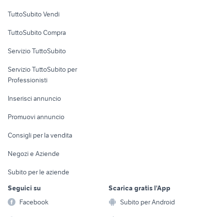
Case vacanza
TuttoSubito Vendi
Uffici e Locali
TuttoSubito Compra
commerciali
Servizio TuttoSubito
elettronica
per la casa e la
sports e hobby
Servizio TuttoSubito per
persona
Informatica
Animali
Professionisti
Arredamento e
Console e
Accessori per
Casalinghi
Inserisci annuncio
Videogiochi
animali
Elettrodomestici
Promuovi annuncio
Audio/Video
Musica e Film
Giardino e Fai da te
Consigli per la vendita
Fotografia
Libri e Riviste
Abbigliamento e
Negozi e Aziende
Telefonia
Strumenti Musicali
Accessori
Subito per le aziende
Sports
Tutto per i bambini
Seguici su
Scarica gratis l'App
Biciclette
Facebook
Subito per Android
Collezionismo