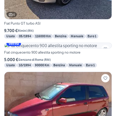
6
Fiat Punto GT turbo ASI
9.700 €
Rimini
(
RN
)
Usato
05/1994
116000 Km
Benzina
Manuale
Euro 1
Vetrina
Fiat cinquecento 900 allestita sporting no motore
5.000 €
Genzano di Roma
(
RM
)
Usato
10/1994
90000 Km
Benzina
Manuale
Euro 1