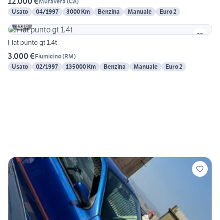
12.000 €
Muravera
(
CA
)
Usato
04/1997
3000 Km
Benzina
Manuale
Euro 2
6
Fiat punto gt 1.4t
3.000 €
Fiumicino
(
RM
)
Usato
02/1997
135000 Km
Benzina
Manuale
Euro 2