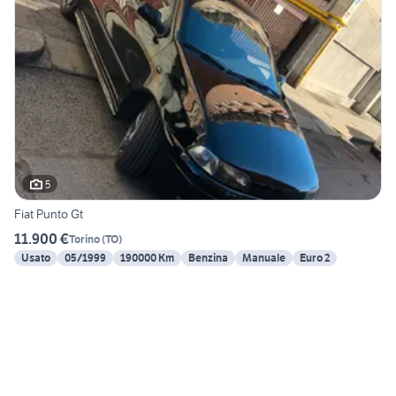
5
Fiat Punto Gt
11.900 €
Torino
(
TO
)
Usato
05/1999
190000 Km
Benzina
Manuale
Euro 2