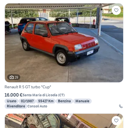
29
Renault R 5 GT turbo "Cup"
16.000 €
Santa Maria di Licodia
(
CT
)
Usato
02/1987
55427 Km
Benzina
Manuale
Rivenditore
Consoli Auto