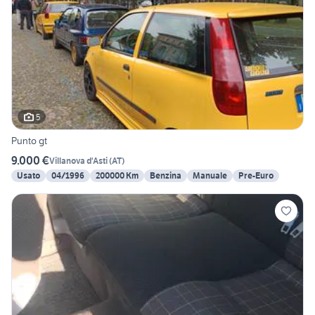
5
Punto gt
9.000 €
Villanova d'Asti
(
AT
)
Usato
04/1996
200000 Km
Benzina
Manuale
Pre-Euro