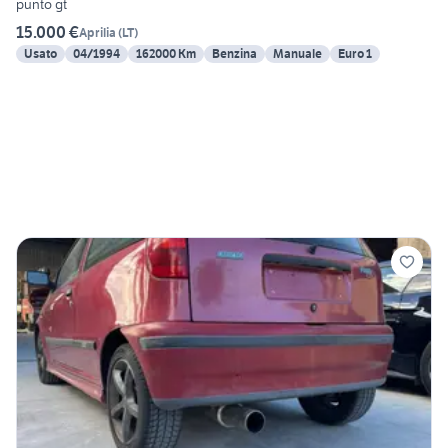
punto gt
15.000 €
Aprilia
(
LT
)
Usato
04/1994
162000 Km
Benzina
Manuale
Euro 1