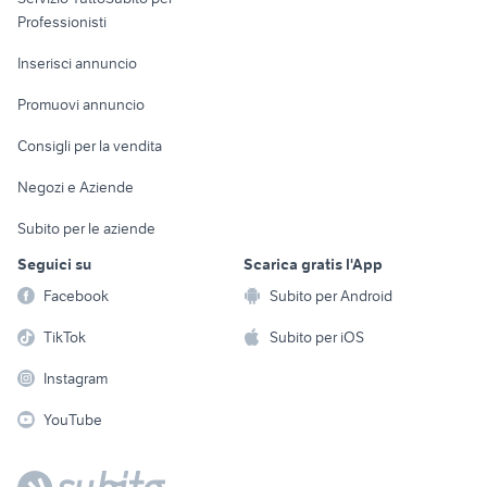
Informatica
Animali
Professionisti
Arredamento e
Console e
Accessori per
Casalinghi
Inserisci annuncio
Videogiochi
animali
Elettrodomestici
Promuovi annuncio
Audio/Video
Musica e Film
Giardino e Fai da te
Consigli per la vendita
Fotografia
Libri e Riviste
Abbigliamento e
Negozi e Aziende
Telefonia
Strumenti Musicali
Accessori
Subito per le aziende
Sports
Tutto per i bambini
Seguici su
Scarica gratis l'App
Biciclette
Facebook
Subito per Android
Collezionismo
TikTok
Subito per iOS
Instagram
YouTube