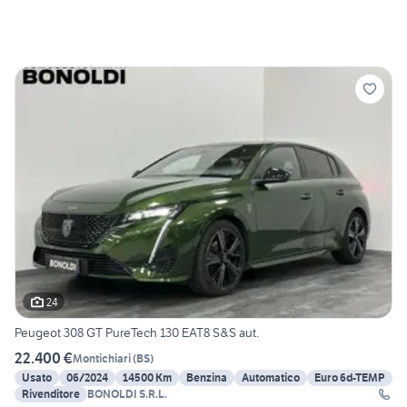
24
Peugeot 308 GT PureTech 130 EAT8 S&S aut.
22.400 €
Montichiari
(
BS
)
Usato
06/2024
14500 Km
Benzina
Automatico
Euro 6d-TEMP
Rivenditore
BONOLDI S.R.L.