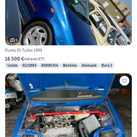
6
Punto Gt Turbo 1994
16.500 €
Adrano
(
CT
)
Usato
02/1994
80000 Km
Benzina
Manuale
Euro 2