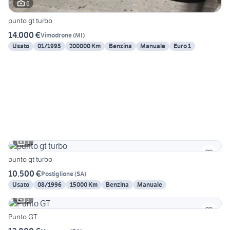
6
punto gt turbo
14.000 €
Vimodrone
(
MI
)
Usato
01/1995
200000 Km
Benzina
Manuale
Euro 1
3
punto gt turbo
10.500 €
Postiglione
(
SA
)
Usato
08/1996
15000 Km
Benzina
Manuale
5
Punto GT