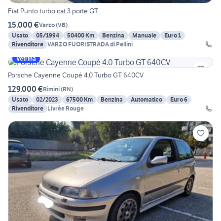
Fiat Punto turbo cat 3 porte GT
15.000 €
Varzo
(
VB
)
Usato
05/1994
50400 Km
Benzina
Manuale
Euro 1
Rivenditore
VARZO FUORISTRADA di Pellini
Vetrina
Porsche Cayenne Coupé 4.0 Turbo GT 640CV
129.000 €
Rimini
(
RN
)
Usato
02/2023
67500 Km
Benzina
Automatico
Euro 6
Rivenditore
Livrée Rouge