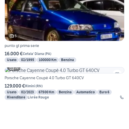
5
punto gt prima serie
16.000 €
Cefala' Diana
(
PA
)
Usato
02/1995
100000 Km
Benzina
29
Porsche Cayenne Coupé 4.0 Turbo GT 640CV
129.000 €
Rimini
(
RN
)
Usato
02/2023
67500 Km
Benzina
Automatico
Euro 6
Rivenditore
Livrée Rouge