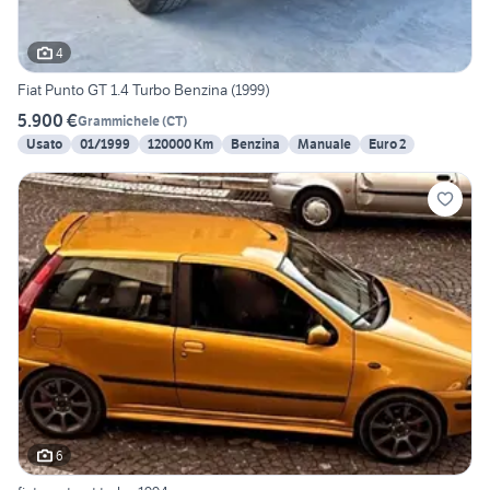
4
Fiat Punto GT 1.4 Turbo Benzina (1999)
5.900 €
Grammichele
(
CT
)
Usato
01/1999
120000 Km
Benzina
Manuale
Euro 2
6