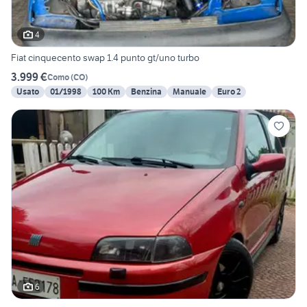
4
Fiat cinquecento swap 1.4 punto gt/uno turbo
3.999 €
Como
(
CO
)
Usato
01/1998
100 Km
Benzina
Manuale
Euro 2
6