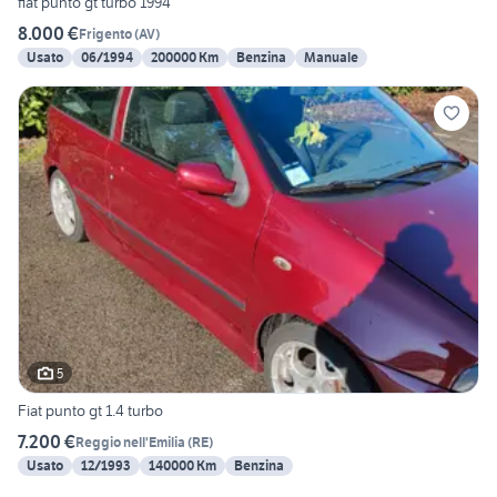
fiat punto gt turbo 1994
8.000 €
Frigento
(
AV
)
Usato
06/1994
200000 Km
Benzina
Manuale
5
Fiat punto gt 1.4 turbo
7.200 €
Reggio nell'Emilia
(
RE
)
Usato
12/1993
140000 Km
Benzina