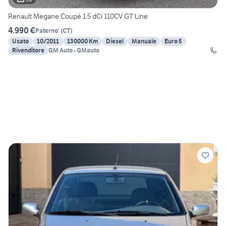
Renault Megane Coupé 1.5 dCi 110CV GT Line
4.990 €
Paterno'
(
CT
)
Usato
10/2011
130000 Km
Diesel
Manuale
Euro 5
Rivenditore
GM Auto - GMauto