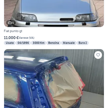
6
Fiat punto gt
11.000 €
Varese
(
VA
)
Usato
04/1996
3000 Km
Benzina
Manuale
Euro 2