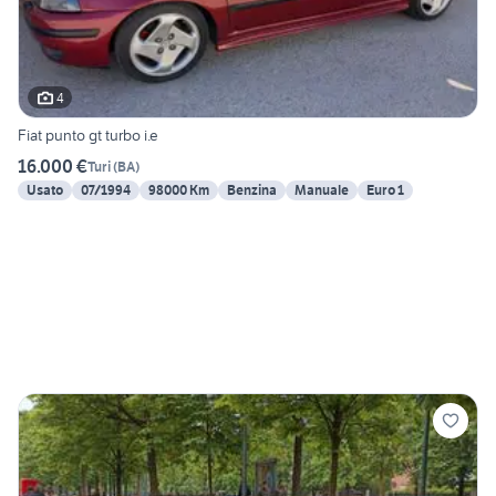
4
Fiat punto gt turbo i.e
16.000 €
Turi
(
BA
)
Usato
07/1994
98000 Km
Benzina
Manuale
Euro 1