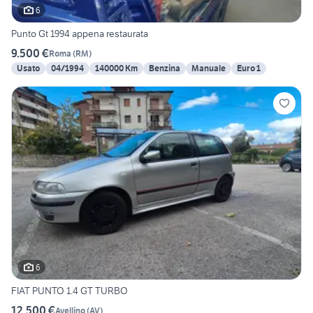
6
Punto Gt 1994 appena restaurata
9.500 €
Roma
(
RM
)
Usato
04/1994
140000 Km
Benzina
Manuale
Euro 1
6
FIAT PUNTO 1.4 GT TURBO
12.500 €
Avellino
(
AV
)