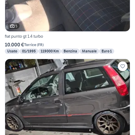
5
fiat punto gt 1.4 turbo
10.000 €
Torrice
(
FR
)
Usato
01/1995
119000 Km
Benzina
Manuale
Euro 1