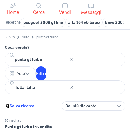
Home
Cerca
Vendi
Messaggi
peugeot 3008 gt line
alfa 164 v6 turbo
bmw 2002 tu
Ricerche
Subito
Auto
punto gt turbo
Cosa cerchi?
Filtri
Auto
Salva ricerca
Dal più rilevante
63 risultati
Punto gt turbo in vendita