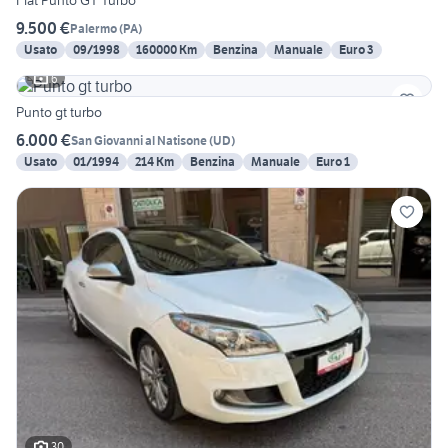
Fiat Punto GT Turbo
9.500 €
Palermo
(
PA
)
Usato
09/1998
160000 Km
Benzina
Manuale
Euro 3
6
Punto gt turbo
6.000 €
San Giovanni al Natisone
(
UD
)
Usato
01/1994
214 Km
Benzina
Manuale
Euro 1
30