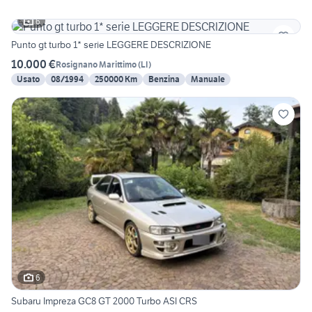
6
Punto gt turbo 1* serie LEGGERE DESCRIZIONE
10.000 €
Rosignano Marittimo
(
LI
)
Usato
08/1994
250000 Km
Benzina
Manuale
6
Subaru Impreza GC8 GT 2000 Turbo ASI CRS