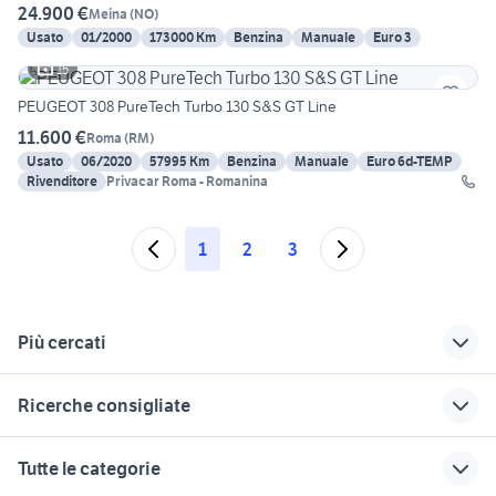
24.900 €
Meina
(
NO
)
Usato
01/2000
173000 Km
Benzina
Manuale
Euro 3
15
PEUGEOT 308 PureTech Turbo 130 S&S GT Line
11.600 €
Roma
(
RM
)
Usato
06/2020
57995 Km
Benzina
Manuale
Euro 6d-TEMP
Rivenditore
Privacar Roma - Romanina
1
2
3
Più cercati
Correlati
Richerche simili
Suggerimenti
Ricerche consigliate
suzuki gt 500 moto
fiat punto turbo
fiat punto gt volante
auto Reggio nellEmilia
alfa 75 3.0 v6
specialized turbo
volante punto gt
auto usate mantova
Tutte le categorie
levo usata
range rover evoque 2012
renault gt turbo auto
golf 8 usata
golf 6