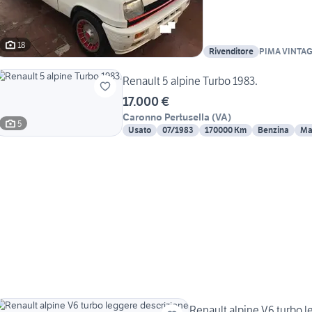
18
Rivenditore
PIMA VINTA
Renault 5 alpine Turbo 1983.
17.000 €
Caronno Pertusella
(
VA
)
5
Usato
07/1983
170000 Km
Benzina
Ma
Renault alpine V6 turbo 