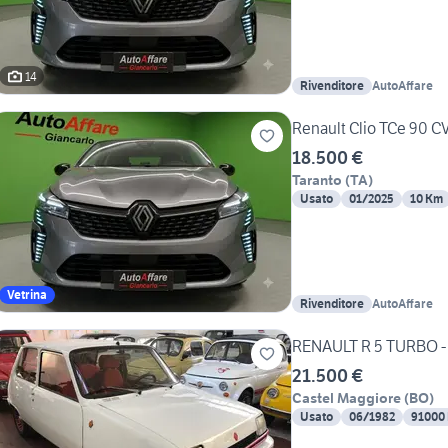
14
Rivenditore
AutoAffare
Renault Clio TCe 90 CV
18.500 €
Taranto
(
TA
)
Usato
01/2025
10 Km
Vetrina
Rivenditore
AutoAffare
RENAULT R 5 TURBO -
21.500 €
Castel Maggiore
(
BO
)
Usato
06/1982
91000