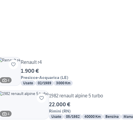
Renault r4
1.900 €
Presicce-Acquarica
(
LE
)
4
Usato
02/1989
3000 Km
1982 renault alpine 5 turbo
22.000 €
Rimini
(
RN
)
4
Usato
05/1982
40000 Km
Benzina
Manu