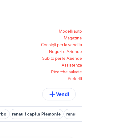
Modelli auto
Magazine
Consigli per la vendita
Negozi e Aziende
Subito per le Aziende
Assistenza
Ricerche salvate
Preferiti
Vendi
urbo
renault captur Piemonte
renault 5 gt turbo motore accessori