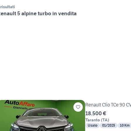
 risultati
enault 5 alpine turbo in vendita
Renault Clio TCe 90 CV
18.500 €
Taranto
(
TA
)
Usato
01/2025
10 Km