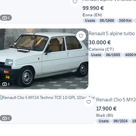
99.990 €
Enna
(
EN
)
6
Usato
05/1986
300 Km
Renault 5 alpine turbo
30.000 €
Catania
(
CT
)
Usato
06/1985
4000 
4
Renault Clio 5 MY2
17.900 €
Rieti
(
RI
)
6
Usato
09/2024
1