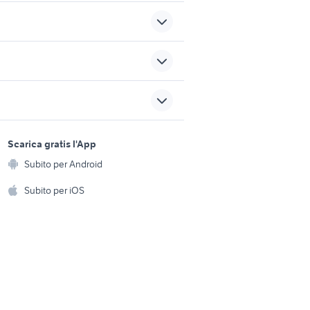
auto usate economiche
toyota aygo usata roma
accessori
sports e hobby
hyundai i20 bianca
a
Scarica gratis l'App
Animali
Subito per Android
ia
cerchi smart in campania
ento e
Accessori per animali
hi
Subito per iOS
Musica e Film
omestici
Libri e Riviste
e Fai da te
Strumenti Musicali
amento e
ri
Sports
 i bambini
Biciclette