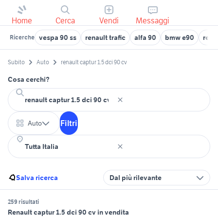
Home
Cerca
Vendi
Messaggi
vespa 90 ss
renault trafic
alfa 90
bmw e90
rena
Ricerche
Subito
Auto
renault captur 1.5 dci 90 cv
Cosa cerchi?
Filtri
Auto
Salva ricerca
Dal più rilevante
259 risultati
Renault captur 1.5 dci 90 cv in vendita