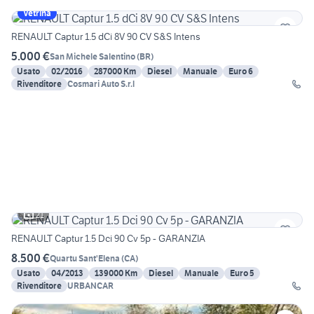
Vetrina
RENAULT Captur 1.5 dCi 8V 90 CV S&S Intens
5.000 €
San Michele Salentino
(
BR
)
Usato
02/2016
287000 Km
Diesel
Manuale
Euro 6
Rivenditore
Cosmari Auto S.r.l
21
RENAULT Captur 1.5 Dci 90 Cv 5p - GARANZIA
8.500 €
Quartu Sant'Elena
(
CA
)
Usato
04/2013
139000 Km
Diesel
Manuale
Euro 5
Rivenditore
URBANCAR