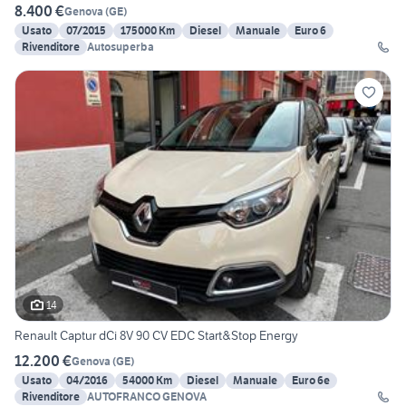
8.400 €
Genova
(
GE
)
Usato
07/2015
175000 Km
Diesel
Manuale
Euro 6
Rivenditore
Autosuperba
14
Renault Captur dCi 8V 90 CV EDC Start&Stop Energy
12.200 €
Genova
(
GE
)
Usato
04/2016
54000 Km
Diesel
Manuale
Euro 6e
Rivenditore
AUTOFRANCO GENOVA