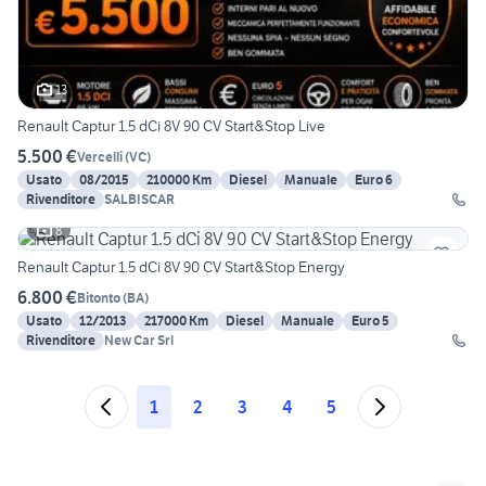
13
Renault Captur 1.5 dCi 8V 90 CV Start&Stop Live
5.500 €
Vercelli
(
VC
)
Usato
08/2015
210000 Km
Diesel
Manuale
Euro 6
Rivenditore
SALBISCAR
8
Renault Captur 1.5 dCi 8V 90 CV Start&Stop Energy
6.800 €
Bitonto
(
BA
)
Usato
12/2013
217000 Km
Diesel
Manuale
Euro 5
Rivenditore
New Car Srl
1
2
3
4
5