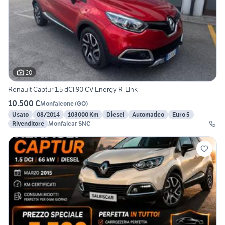
20
Renault Captur 1.5 dCi 90 CV Energy R-Link
10.500 €
Monfalcone
(
GO
)
Usato
08/2014
103000 Km
Diesel
Automatico
Euro 5
Rivenditore
Monfalcar SNC