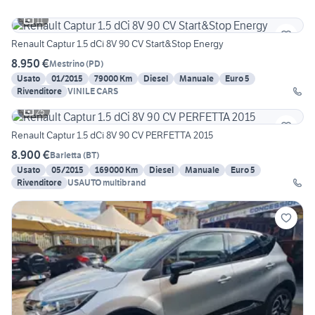
11
Renault Captur 1.5 dCi 8V 90 CV Start&Stop Energy
8.950 €
Mestrino
(
PD
)
Usato
01/2015
79000 Km
Diesel
Manuale
Euro 5
Rivenditore
VINILE CARS
25
Renault Captur 1.5 dCi 8V 90 CV PERFETTA 2015
8.900 €
Barletta
(
BT
)
Usato
05/2015
169000 Km
Diesel
Manuale
Euro 5
Rivenditore
USAUTO multibrand