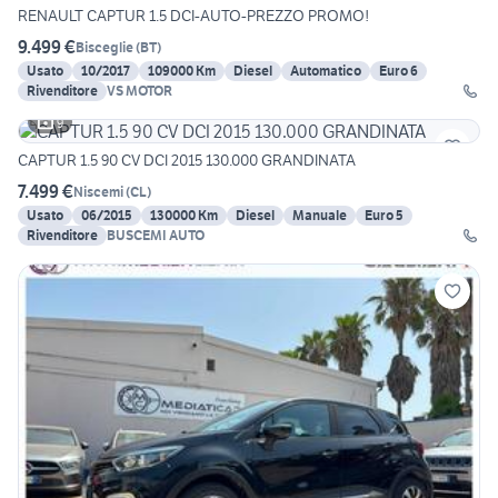
RENAULT CAPTUR 1.5 DCI-AUTO-PREZZO PROMO!
9.499 €
Bisceglie
(
BT
)
Usato
10/2017
109000 Km
Diesel
Automatico
Euro 6
Rivenditore
VS MOTOR
9
CAPTUR 1.5 90 CV DCI 2015 130.000 GRANDINATA
7.499 €
Niscemi
(
CL
)
Usato
06/2015
130000 Km
Diesel
Manuale
Euro 5
Rivenditore
BUSCEMI AUTO