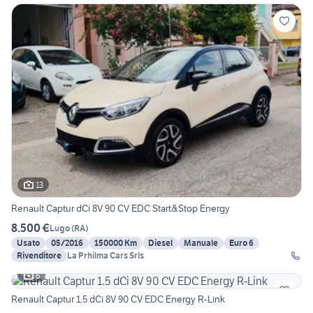
13
Renault Captur dCi 8V 90 CV EDC Start&Stop Energy
8.500 €
Lugo
(
RA
)
Usato
05/2016
150000 Km
Diesel
Manuale
Euro 6
Rivenditore
La Prhilma Cars Srls
6
Renault Captur 1.5 dCi 8V 90 CV EDC Energy R-Link