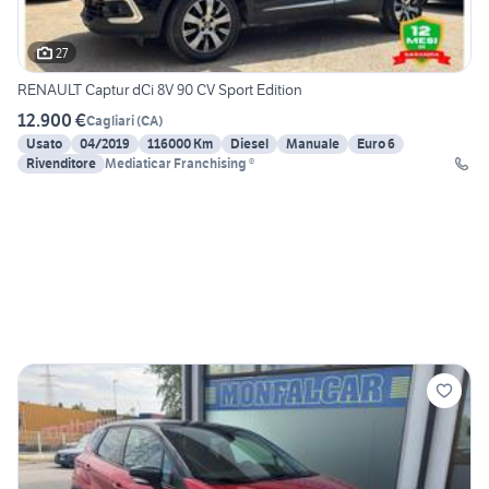
27
RENAULT Captur dCi 8V 90 CV Sport Edition
12.900 €
Cagliari
(
CA
)
Usato
04/2019
116000 Km
Diesel
Manuale
Euro 6
Rivenditore
Mediaticar Franchising ®