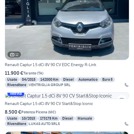
12
Renault Captur 1.5 dCi 8V 90 CV EDC Energy R-Link
11.900 €
Taranto
(
TA
)
Usato
04/2015
142000 Km
Diesel
Automatico
Euro 5
Rivenditore
VENTRIGLIA GROUP SRL
Vetrina
Renault Captur 1.5 dCi 8V 90 CV Start&Stop Iconic
8.500 €
Potenza Picena
(
MC
)
Usato
10/2015
173178 Km
Diesel
Manuale
Rivenditore
LUKAS AUTO SRLS