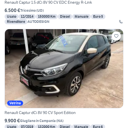
Renault Captur 1.5 dCi 8V 90 CV EDC Energy R-Link
6.500 €
Tricesimo
(
UD
)
Usato
12/2014
150000 Km
Diesel
Manuale
Euro 5
Rivenditore
AUTODESIGN
Vetrina
Renault Captur dCi 8V 90 CV Sport Edition
9.900 €
Giugliano in Campania
(
NA
)
Usato
07/2019
132000 Km
Diesel
Manuale
Euro 6