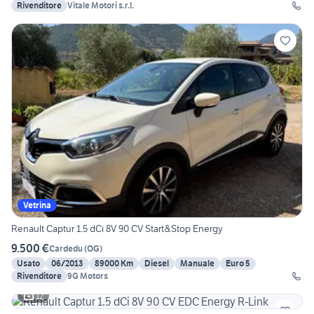
Rivenditore
Vitale Motori s.r.l.
Vetrina
Renault Captur 1.5 dCi 8V 90 CV Start&Stop Energy
9.500 €
Cardedu
(
OG
)
Usato
06/2013
89000 Km
Diesel
Manuale
Euro 5
Rivenditore
9G Motors
12