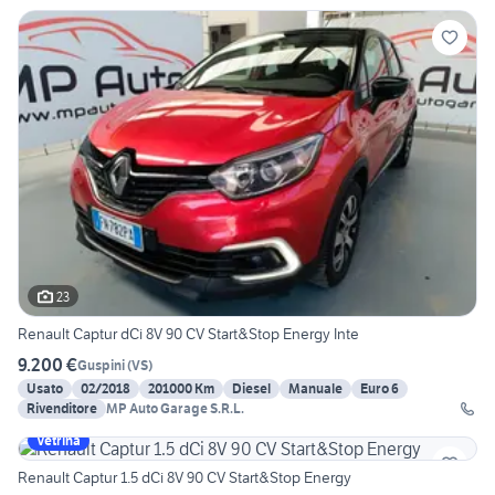
23
Renault Captur dCi 8V 90 CV Start&Stop Energy Inte
9.200 €
Guspini
(
VS
)
Usato
02/2018
201000 Km
Diesel
Manuale
Euro 6
Rivenditore
MP Auto Garage S.R.L.
Vetrina
Renault Captur 1.5 dCi 8V 90 CV Start&Stop Energy