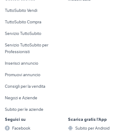
Case vacanza
TuttoSubito Vendi
Uffici e Locali
TuttoSubito Compra
commerciali
Servizio TuttoSubito
elettronica
per la casa e la
sports e hobby
Servizio TuttoSubito per
persona
Informatica
Animali
Professionisti
Arredamento e
Console e
Accessori per
Casalinghi
Inserisci annuncio
Videogiochi
animali
Elettrodomestici
Promuovi annuncio
Audio/Video
Musica e Film
Giardino e Fai da te
Consigli per la vendita
Fotografia
Libri e Riviste
Abbigliamento e
Negozi e Aziende
Telefonia
Strumenti Musicali
Accessori
Subito per le aziende
Sports
Tutto per i bambini
Seguici su
Scarica gratis l'App
Biciclette
Facebook
Subito per Android
Collezionismo