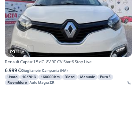
25
Renault Captur 1.5 dCi 8V 90 CV Start&Stop Live
6.999 €
Giugliano in Campania
(
NA
)
Usato
10/2013
168000 Km
Diesel
Manuale
Euro 5
Rivenditore
Auto Magia ZR