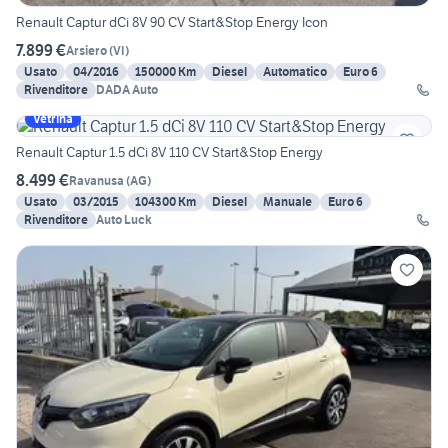
Renault Captur dCi 8V 90 CV Start&Stop Energy Icon
7.899 €
Arsiero
(
VI
)
Usato
04/2016
150000 Km
Diesel
Automatico
Euro 6
Rivenditore
DADA Auto
Vetrina
Renault Captur 1.5 dCi 8V 110 CV Start&Stop Energy
8.499 €
Ravanusa
(
AG
)
Usato
03/2015
104300 Km
Diesel
Manuale
Euro 6
Rivenditore
Auto Luck