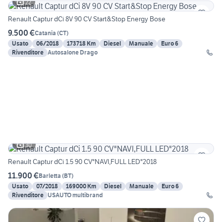
22
Renault Captur dCi 8V 90 CV Start&Stop Energy Bose
9.500 €
Catania
(
CT
)
Usato
06/2018
173718 Km
Diesel
Manuale
Euro 6
Rivenditore
Autosalone Drago
30
Renault Captur dCi 1.5 90 CV"NAVI,FULL LED"2018
11.900 €
Barletta
(
BT
)
Usato
07/2018
169000 Km
Diesel
Manuale
Euro 6
Rivenditore
USAUTO multibrand