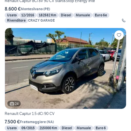
Renault Captur dCi 8V 90 CV Start&Stop Energy Inte
8.600 €
Montesilvano
(
PE
)
Usato
12/2016
182582 Km
Diesel
Manuale
Euro 6e
Rivenditore
CRAZY GARAGE
24
Renault Captur 1.5 dCi 90 CV
7.500 €
Frattamaggiore
(
NA
)
Usato
09/2015
215000 Km
Diesel
Manuale
Euro 6