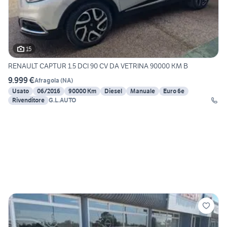
15
RENAULT CAPTUR 1.5 DCI 90 CV DA VETRINA 90000 KM B
9.999 €
Afragola
(
NA
)
Usato
06/2016
90000 Km
Diesel
Manuale
Euro 6e
Rivenditore
G.L.AUTO