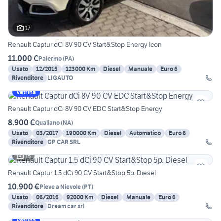
17
Renault Captur dCi 8V 90 CV Start&Stop Energy Icon
11.000 €
Palermo
(
PA
)
Usato
12/2015
123000 Km
Diesel
Manuale
Euro 6
Rivenditore
LIGAUTO
Vetrina
Renault Captur dCi 8V 90 CV EDC Start&Stop Energy
8.900 €
Qualiano
(
NA
)
Usato
03/2017
190000 Km
Diesel
Automatico
Euro 6
Rivenditore
GP CAR SRL
15
Renault Captur 1.5 dCi 90 CV Start&Stop 5p. Diesel
10.900 €
Pieve a Nievole
(
PT
)
Usato
06/2016
92000 Km
Diesel
Manuale
Euro 6
Rivenditore
Dream car srl
Vetrina