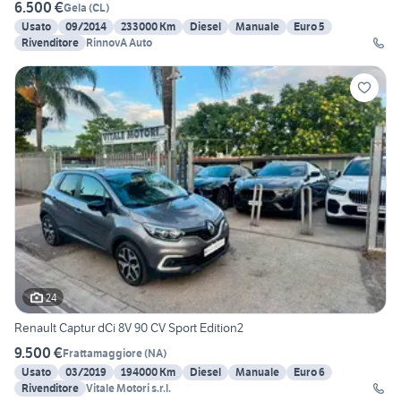
6.500 €
Gela
(
CL
)
Usato
09/2014
233000 Km
Diesel
Manuale
Euro 5
Rivenditore
RinnovA Auto
24
Renault Captur dCi 8V 90 CV Sport Edition2
9.500 €
Frattamaggiore
(
NA
)
Usato
03/2019
194000 Km
Diesel
Manuale
Euro 6
Rivenditore
Vitale Motori s.r.l.