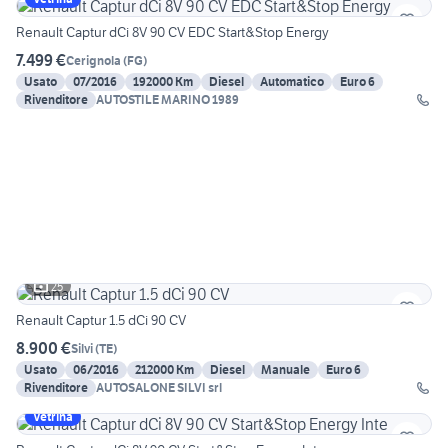
Renault Captur dCi 8V 90 CV EDC Start&Stop Energy
7.499 €
Cerignola
(
FG
)
Usato
07/2016
192000 Km
Diesel
Automatico
Euro 6
Rivenditore
AUTOSTILE MARINO 1989
25
Renault Captur 1.5 dCi 90 CV
8.900 €
Silvi
(
TE
)
Usato
06/2016
212000 Km
Diesel
Manuale
Euro 6
Rivenditore
AUTOSALONE SILVI srl
Vetrina