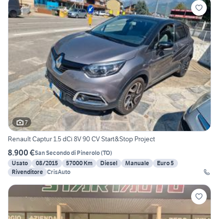
7
Renault Captur 1.5 dCi 8V 90 CV Start&Stop Project
8.900 €
San Secondo di Pinerolo
(
TO
)
Usato
08/2015
57000 Km
Diesel
Manuale
Euro 5
Rivenditore
CrisAuto