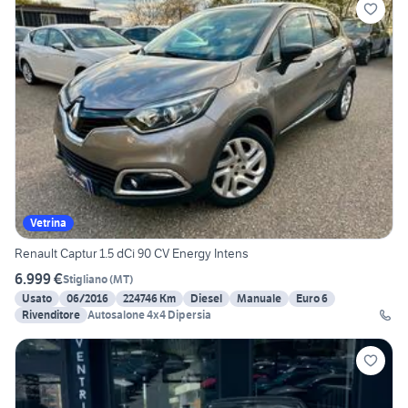
Vetrina
Renault Captur 1.5 dCi 90 CV Energy Intens
6.999 €
Stigliano
(
MT
)
Usato
06/2016
224746 Km
Diesel
Manuale
Euro 6
Rivenditore
Autosalone 4x4 Dipersia