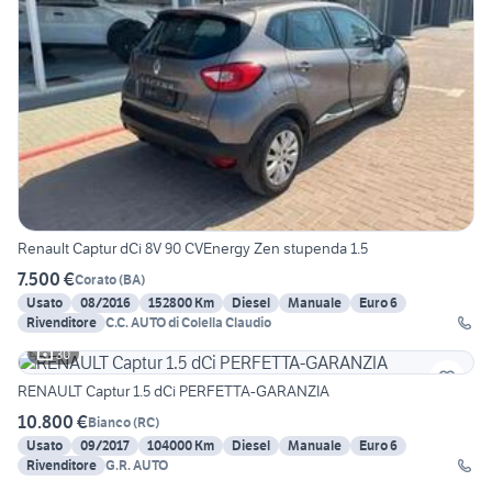
Renault Captur dCi 8V 90 CVEnergy Zen stupenda 1.5
7.500 €
Corato
(
BA
)
Usato
08/2016
152800 Km
Diesel
Manuale
Euro 6
Rivenditore
C.C. AUTO di Colella Claudio
30
RENAULT Captur 1.5 dCi PERFETTA-GARANZIA
10.800 €
Bianco
(
RC
)
Usato
09/2017
104000 Km
Diesel
Manuale
Euro 6
Rivenditore
G.R. AUTO