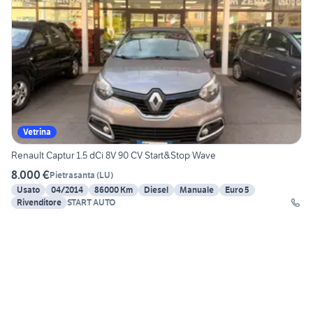
Vetrina
Renault Captur 1.5 dCi 8V 90 CV Start&Stop Wave
8.000 €
Pietrasanta
(
LU
)
Usato
04/2014
86000 Km
Diesel
Manuale
Euro 5
Rivenditore
START AUTO