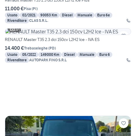
Renault Master T33 2.3 dci 135cv L2H2 Ice Plus
11.000 €
Pisa
(
PI
)
Usato
02/2021
90053 Km
Diesel
Manuale
Euro 6e
Rivenditore
CLAS S.R.L.
17
RENAULT Master T35 2.3 dci 150cv L2H2 Ice - IVA ES
14.400 €
Trebaseleghe
(
PD
)
Usato
05/2022
149000 Km
Diesel
Manuale
Euro 6
Rivenditore
AUTOPARK FINO S.R.L