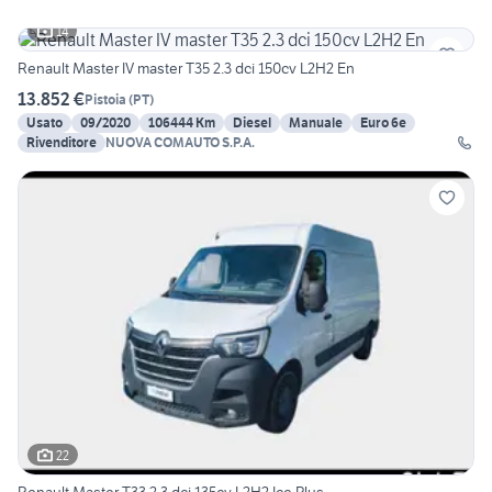
14
Renault Master IV master T35 2.3 dci 150cv L2H2 En
13.852 €
Pistoia
(
PT
)
Usato
09/2020
106444 Km
Diesel
Manuale
Euro 6e
Rivenditore
NUOVA COMAUTO S.P.A.
22