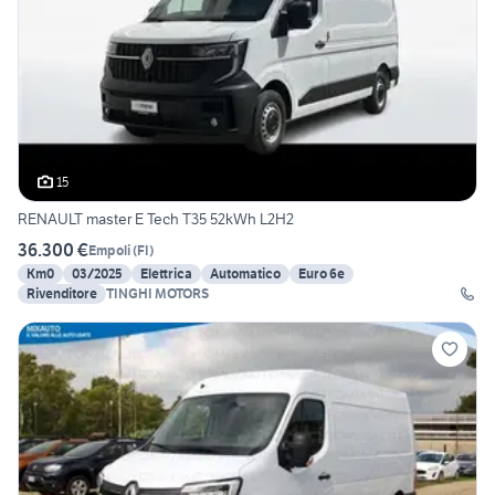
15
RENAULT master E Tech T35 52kWh L2H2
36.300 €
Empoli
(
FI
)
Km0
03/2025
Elettrica
Automatico
Euro 6e
Rivenditore
TINGHI MOTORS