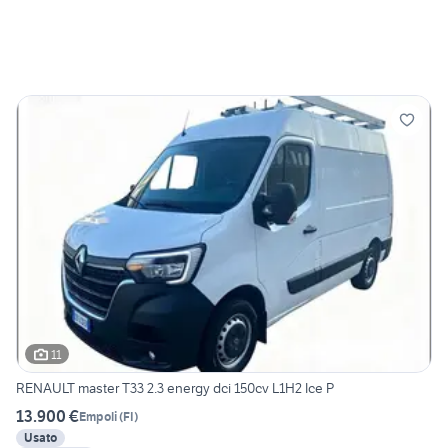
11
RENAULT master T33 2.3 energy dci 150cv L1H2 Ice P
13.900 €
Empoli
(
FI
)
Usato