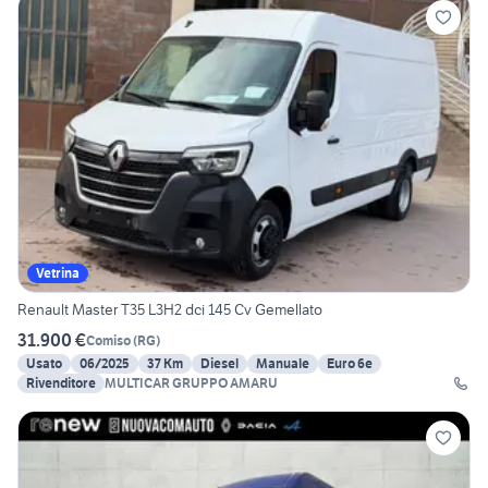
Vetrina
Renault Master T35 L3H2 dci 145 Cv Gemellato
31.900 €
Comiso
(
RG
)
Usato
06/2025
37 Km
Diesel
Manuale
Euro 6e
Rivenditore
MULTICAR GRUPPO AMARU