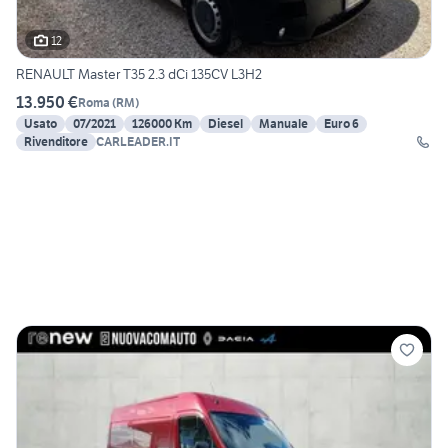
12
RENAULT Master T35 2.3 dCi 135CV L3H2
13.950 €
Roma
(
RM
)
Usato
07/2021
126000 Km
Diesel
Manuale
Euro 6
Rivenditore
CARLEADER.IT