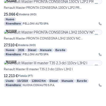
Renault Master PRONTA CONSEGNA 130CV L2P2 PR...
25.066 €
Modena
(
MO
)
Nuovo
Rivenditore
PELLONI AUTO SPA
22
Renault Master PRONTA CONSEGNA L3H2 150CV NC...
27.510 €
Modena
(
MO
)
Nuovo
2026
Diesel
Manuale
Euro 6e
Rivenditore
PELLONI AUTO SPA
13
Renault Master III master T35 2.3 dci 110cv L3H2 I
12.213 €
Pistoia
(
PT
)
Usato
10/2019
126642 Km
Diesel
Manuale
Euro 6e
Rivenditore
NUOVA COMAUTO S.P.A.