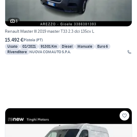
8
Renault Master III 2019 master T33 2.3 dci 135cv L
15.492 €
Pistoia
(
PT
)
Usato
02/2021
91301 Km
Diesel
Manuale
Euro 6
Rivenditore
NUOVA COMAUTO S.P.A.