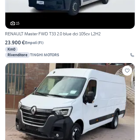
15
RENAULT Master FWD T33 2.0 blue dci 105cv L2H2
23.900 €
Empoli
(
FI
)
Km0
Rivenditore
TINGHI MOTORS