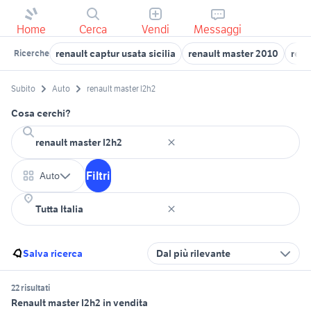
Home
Cerca
Vendi
Messaggi
renault captur usata sicilia
renault master 2010
rena
Ricerche
Subito
Auto
renault master l2h2
Cosa cerchi?
Filtri
Auto
Salva ricerca
Dal più rilevante
22 risultati
Renault master l2h2 in vendita