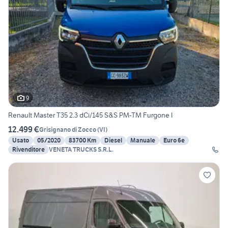
9
Renault Master T35 2.3 dCi/145 S&S PM-TM Furgone I
12.499 €
Grisignano di Zocco
(
VI
)
Usato
05/2020
83700 Km
Diesel
Manuale
Euro 6e
Rivenditore
VENETA TRUCKS S.R.L.