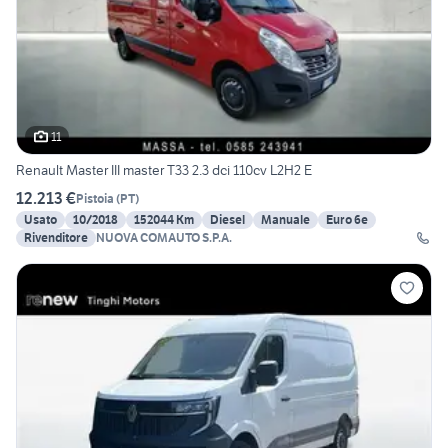
11
Renault Master III master T33 2.3 dci 110cv L2H2 E
12.213 €
Pistoia
(
PT
)
Usato
10/2018
152044 Km
Diesel
Manuale
Euro 6e
Rivenditore
NUOVA COMAUTO S.P.A.