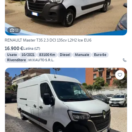
12
RENAULT Master T35 2.3 DCI 135cv L2H2 Ice EU6
16.900 €
Latina
(
LT
)
Usato
10/2021
83100 Km
Diesel
Manuale
Euro 6e
Rivenditore
MIXAUTO S.R.L.