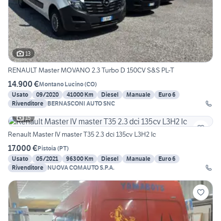
13
RENAULT Master MOVANO 2.3 Turbo D 150CV S&S PL-T
14.900 €
Montano Lucino
(
CO
)
Usato
09/2020
41000 Km
Diesel
Manuale
Euro 6
Rivenditore
BERNASCONI AUTO SNC
15
Renault Master IV master T35 2.3 dci 135cv L3H2 Ic
17.000 €
Pistoia
(
PT
)
Usato
05/2021
96300 Km
Diesel
Manuale
Euro 6
Rivenditore
NUOVA COMAUTO S.P.A.