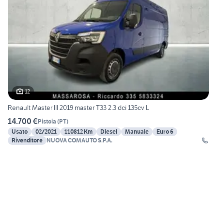
12
Renault Master III 2019 master T33 2.3 dci 135cv L
14.700 €
Pistoia
(
PT
)
Usato
02/2021
110812 Km
Diesel
Manuale
Euro 6
Rivenditore
NUOVA COMAUTO S.P.A.