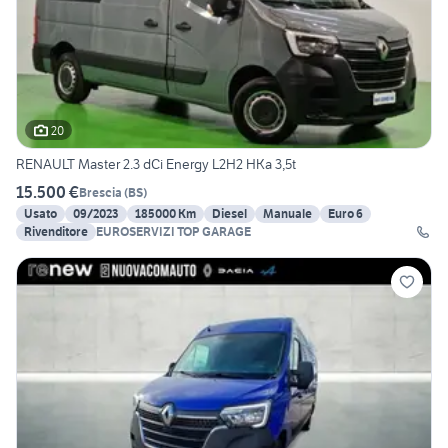
20
RENAULT Master 2.3 dCi Energy L2H2 HKa 3,5t
15.500 €
Brescia
(
BS
)
Usato
09/2023
185000 Km
Diesel
Manuale
Euro 6
Rivenditore
EUROSERVIZI TOP GARAGE