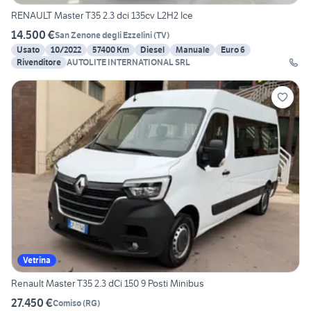
RENAULT Master T35 2.3 dci 135cv L2H2 Ice
14.500 €
San Zenone degli Ezzelini
(
TV
)
Usato
10/2022
57400 Km
Diesel
Manuale
Euro 6
Rivenditore
AUTOLITE INTERNATIONAL SRL
Vetrina
Renault Master T35 2.3 dCi 150 9 Posti Minibus
27.450 €
Comiso
(
RG
)