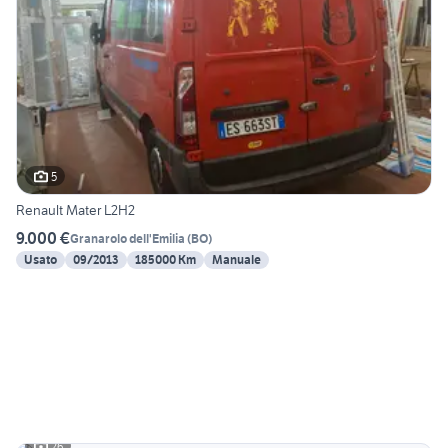
5
Renault Mater L2H2
9.000 €
Granarolo dell'Emilia
(
BO
)
Usato
09/2013
185000 Km
Manuale
26