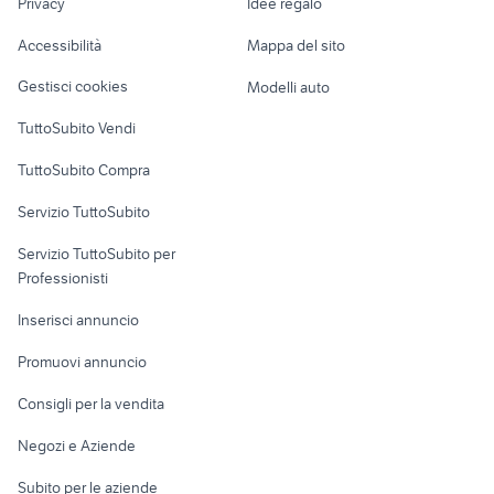
Privacy
Idee regalo
Garage e box
citroen c4 2006
motorino avviamento alfa 147
Caravan e Camper
Accessibilità
Mappa del sito
Loft, mansarde e
Veicoli commerciali
altro
Gestisci cookies
Modelli auto
Case vacanza
TuttoSubito Vendi
Uffici e Locali
TuttoSubito Compra
commerciali
Servizio TuttoSubito
elettronica
per la casa e la
sports e hobby
Servizio TuttoSubito per
persona
Informatica
Animali
Professionisti
Arredamento e
Console e
Accessori per
Casalinghi
Inserisci annuncio
Videogiochi
animali
Elettrodomestici
Promuovi annuncio
Audio/Video
Musica e Film
Giardino e Fai da te
Consigli per la vendita
Fotografia
Libri e Riviste
Abbigliamento e
Negozi e Aziende
Telefonia
Strumenti Musicali
Accessori
Subito per le aziende