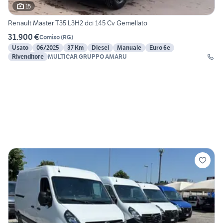
15
Renault Master T35 L3H2 dci 145 Cv Gemellato
31.900 €
Comiso
(
RG
)
Usato
06/2025
37 Km
Diesel
Manuale
Euro 6e
Rivenditore
MULTICAR GRUPPO AMARU