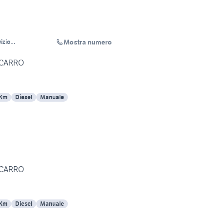
Mostra numero
vizio
lista
OCARRO
 Km
Diesel
Manuale
OCARRO
 Km
Diesel
Manuale