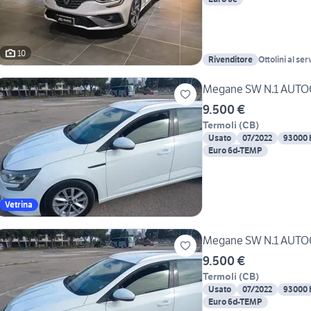
10
Rivenditore
Ottolini al ser
dell'Automobi
Megane SW N.1 AUT
9.500 €
Termoli
(
CB
)
Usato
07/2022
93000
Euro 6d-TEMP
Vetrina
Megane SW N.1 AUT
9.500 €
Termoli
(
CB
)
Usato
07/2022
93000
Euro 6d-TEMP