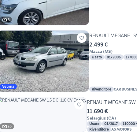
6
RENAULT MEGANE - SW
2.499 €
Massa
(
MS
)
Usato
01/2006
17700
Vetrina
Rivenditore
CAR BUSINES
RENAULT MEGANE SW 1.
11.690 €
Selargius
(
CA
)
Usato
01/2017
110000 
30
Rivenditore
AS MOTORS