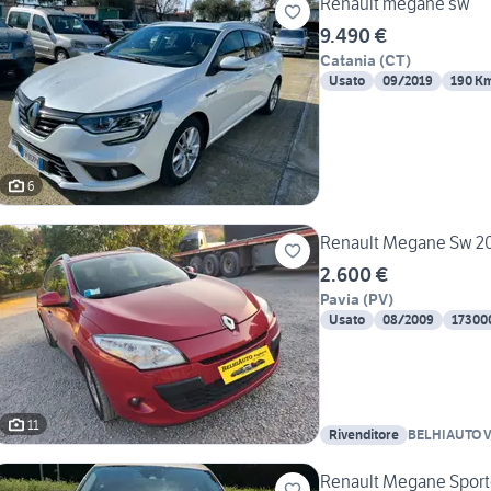
Renault megane sw
9.490 €
Catania
(
CT
)
Usato
09/2019
190 K
6
Renault Megane Sw 20
2.600 €
Pavia
(
PV
)
Usato
08/2009
17300
11
Rivenditore
BELHIAUTO 
VENDITA AU
Renault Megane Sporter