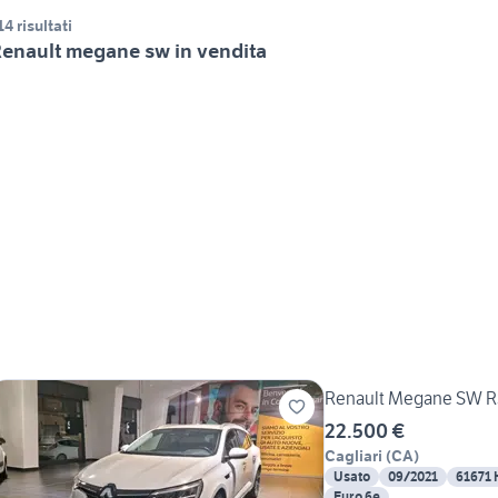
14 risultati
enault megane sw in vendita
Renault Megane SW RS
22.500 €
Cagliari
(
CA
)
Usato
09/2021
61671
Euro 6e