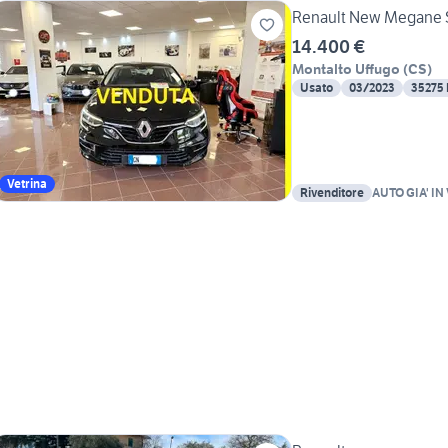
Renault New Megane S
14.400 €
Montalto Uffugo
(
CS
)
Usato
03/2023
35275
Vetrina
Rivenditore
AUTO GIA' IN