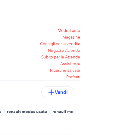
Modelli auto
Magazine
Consigli per la vendita
Negozi e Aziende
Subito per le Aziende
Assistenza
Ricerche salvate
Preferiti
Vendi
c
renault modus usata
renault megane 1500 diesel auto
renaul