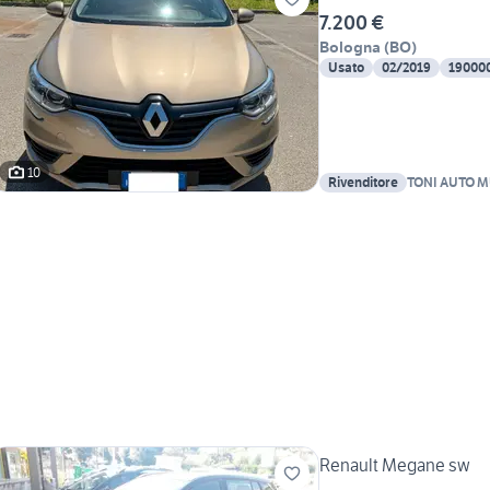
7.200 €
Bologna
(
BO
)
Usato
02/2019
19000
10
Rivenditore
TONI AUTO 
Renault Megane sw