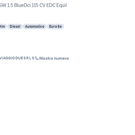
W 1.5 BlueDci 115 CV EDC Equil
 Km
Diesel
Automatico
Euro 6e
Mostra numero
 VIAGGIO DUE S R L S