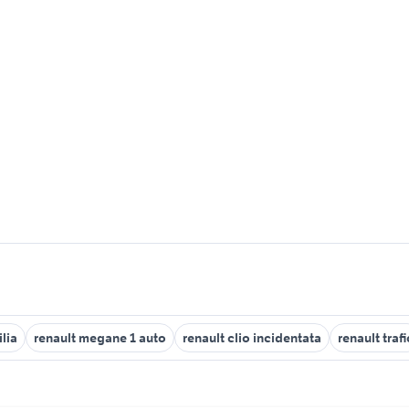
ilia
renault megane 1 auto
renault clio incidentata
renault trafi