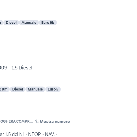
m
Diesel
Manuale
Euro 6b
09---1.5 Diesel
0 Km
Diesel
Manuale
Euro 5
Mostra numero
VOGHERA COMPRA -
TO
 1.5 dci N1 - NEOP. - NAV. -