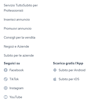
elettronica
per la casa e la
sports e hobby
Servizio TuttoSubito per
persona
Informatica
Animali
Professionisti
Arredamento e
Console e
Accessori per
Casalinghi
Inserisci annuncio
Videogiochi
animali
Elettrodomestici
Promuovi annuncio
Audio/Video
Musica e Film
Giardino e Fai da te
Consigli per la vendita
Fotografia
Libri e Riviste
Abbigliamento e
Negozi e Aziende
Telefonia
Strumenti Musicali
Accessori
Subito per le aziende
Sports
Tutto per i bambini
Seguici su
Scarica gratis l'App
Biciclette
Facebook
Subito per Android
Collezionismo
TikTok
Subito per iOS
Instagram
YouTube