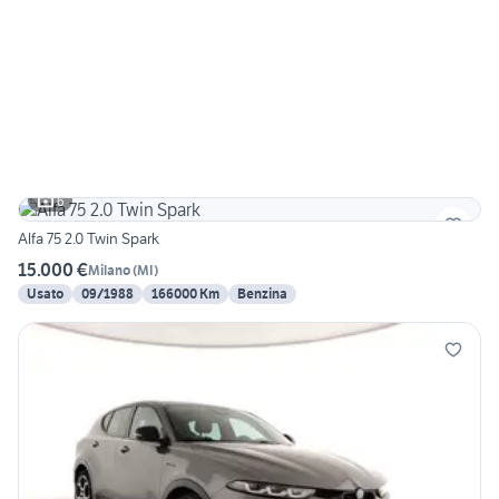
6
Alfa 75 2.0 Twin Spark
15.000 €
Milano
(
MI
)
Usato
09/1988
166000 Km
Benzina