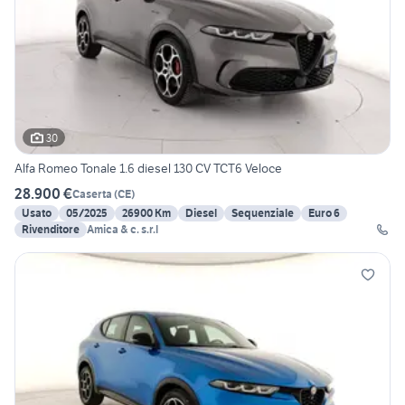
30
Alfa Romeo Tonale 1.6 diesel 130 CV TCT6 Veloce
28.900 €
Caserta
(
CE
)
Usato
05/2025
26900 Km
Diesel
Sequenziale
Euro 6
Rivenditore
Amica & c. s.r.l