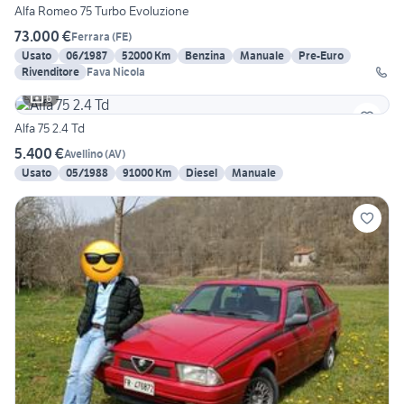
Alfa Romeo 75 Turbo Evoluzione
73.000 €
Ferrara
(
FE
)
Usato
06/1987
52000 Km
Benzina
Manuale
Pre-Euro
Rivenditore
Fava Nicola
6
Alfa 75 2.4 Td
5.400 €
Avellino
(
AV
)
Usato
05/1988
91000 Km
Diesel
Manuale