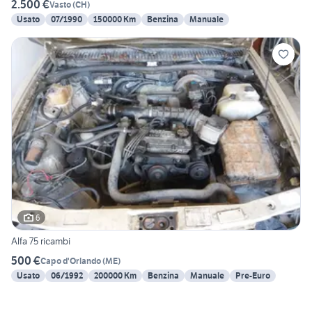
2.500 €
Vasto
(
CH
)
Usato
07/1990
150000 Km
Benzina
Manuale
6
Alfa 75 ricambi
500 €
Capo d'Orlando
(
ME
)
Usato
06/1992
200000 Km
Benzina
Manuale
Pre-Euro