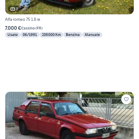
3
Alfa romeo 75 1.8 ie
7.000 €
Cassino
(
FR
)
Usato
06/1991
205000 Km
Benzina
Manuale