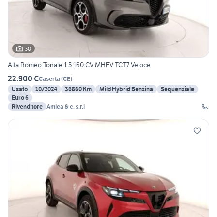
30
Alfa Romeo Tonale 1.5 160 CV MHEV TCT7 Veloce
22.900 €
Caserta
(
CE
)
Usato
10/2024
36860 Km
Mild Hybrid Benzina
Sequenziale
Euro 6
Rivenditore
Amica & c. s.r.l