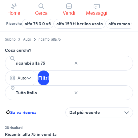
Home
Cerca
Vendi
Messaggi
alfa 75 3.0 v6
alfa 159 ti berlina usata
alfa romeo ton
Ricerche
Subito
Auto
ricambi alfa 75
Cosa cerchi?
Filtri
Auto
Salva ricerca
Dal più recente
26 risultati
Ricambi alfa 75 in vendita