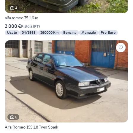
4
alfa romeo 75 1.6 ie
2.000 €
Pistoia
(
PT
)
Usato
04/1993
260000 Km
Benzina
Manuale
Pre-Euro
6
Alfa Romeo 155 1.8 Twin Spark