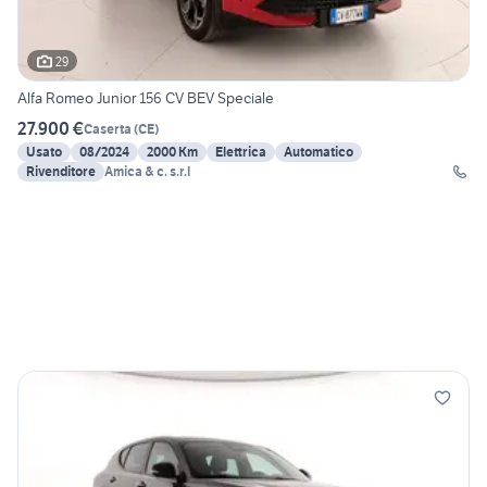
29
Alfa Romeo Junior 156 CV BEV Speciale
27.900 €
Caserta
(
CE
)
Usato
08/2024
2000 Km
Elettrica
Automatico
Rivenditore
Amica & c. s.r.l