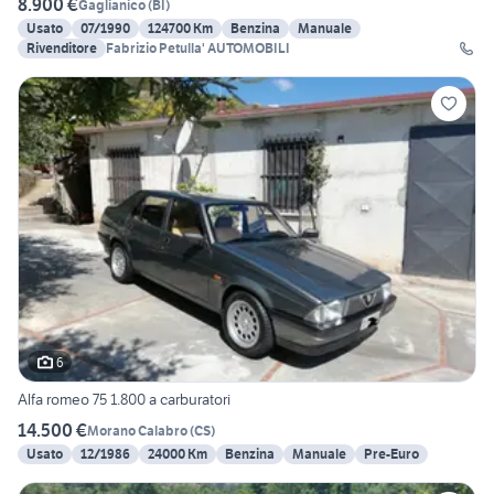
8.900 €
Gaglianico
(
BI
)
Usato
07/1990
124700 Km
Benzina
Manuale
Rivenditore
Fabrizio Petulla' AUTOMOBILI
6
Alfa romeo 75 1.800 a carburatori
14.500 €
Morano Calabro
(
CS
)
Usato
12/1986
24000 Km
Benzina
Manuale
Pre-Euro