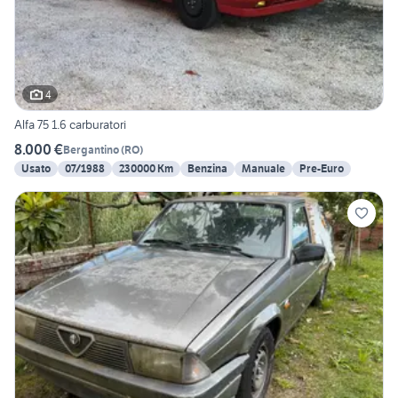
4
Alfa 75 1.6 carburatori
8.000 €
Bergantino
(
RO
)
Usato
07/1988
230000 Km
Benzina
Manuale
Pre-Euro