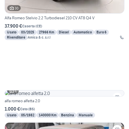
30
Alfa Romeo Stelvio 2.2 Turbodiesel 210 CV AT8 Q4 V
37.900 €
Caserta
(
CE
)
Usato
03/2025
27966 Km
Diesel
Automatico
Euro 6
Rivenditore
Amica & c. s.r.l
6
alfa romeo alfetta 2.0
1.000 €
Ceto
(
BS
)
Usato
05/1982
140000 Km
Benzina
Manuale