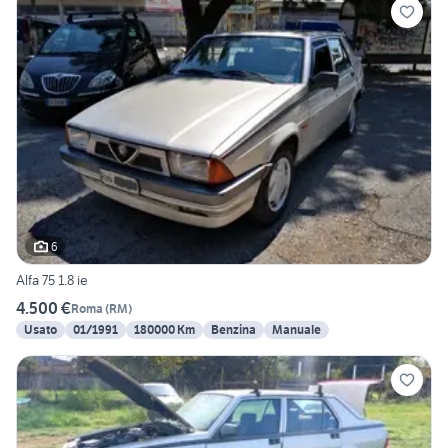
6
Alfa 75 1.8 ie
4.500 €
Roma
(
RM
)
Usato
01/1991
180000 Km
Benzina
Manuale