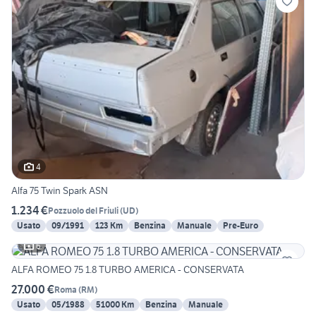
4
Alfa 75 Twin Spark ASN
1.234 €
Pozzuolo del Friuli
(
UD
)
Usato
09/1991
123 Km
Benzina
Manuale
Pre-Euro
6
ALFA ROMEO 75 1.8 TURBO AMERICA - CONSERVATA
27.000 €
Roma
(
RM
)
Usato
05/1988
51000 Km
Benzina
Manuale