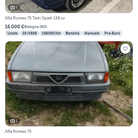
5
Alfa Romeo 75 Twin Spark 148 cv
16.000 €
Bologna
(
BO
)
Usato
03/1988
108000 Km
Benzina
Manuale
Pre-Euro
3
Alfa Romeo 75