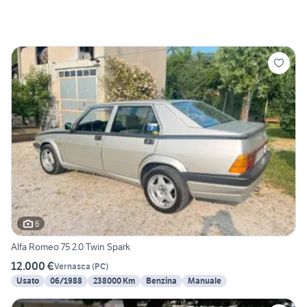
6
Alfa Romeo 75 2.0 Twin Spark
12.000 €
Vernasca
(
PC
)
Usato
06/1988
238000 Km
Benzina
Manuale