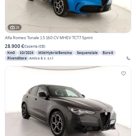
28
Alfa Romeo Tonale 1.5 160 CV MHEV TCT7 Sprint
28.900 €
Caserta
(
CE
)
Km0
10/2024
Mild Hybrid Benzina
Sequenziale
Euro 6
Rivenditore
Amica & c. s.r.l