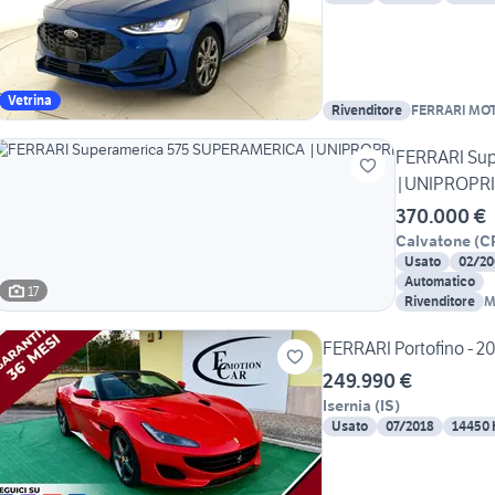
Vetrina
Rivenditore
FERRARI MO
FERRARI Su
|UNIPROPRI
370.000 €
Calvatone
(
C
Usato
02/20
Automatico
17
Rivenditore
M
S
FERRARI Portofino - 2
249.990 €
Isernia
(
IS
)
Usato
07/2018
14450