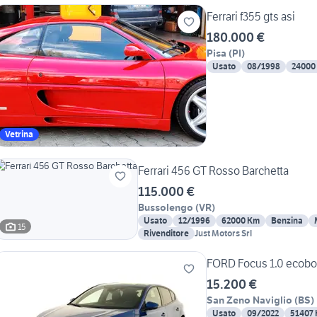
Ferrari f355 gts asi
180.000 €
Pisa
(
PI
)
Usato
08/1998
24000
Vetrina
Ferrari 456 GT Rosso Barchetta
115.000 €
Bussolengo
(
VR
)
Usato
12/1996
62000 Km
Benzina
15
Rivenditore
Just Motors Srl
FORD Focus 1.0 ecoboo
15.200 €
San Zeno Naviglio
(
BS
)
Usato
09/2022
51407