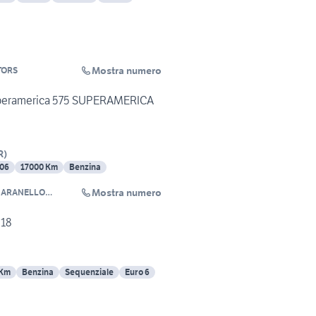
Mostra numero
TORS
peramerica 575 SUPERAMERICA
R
)
06
17000 Km
Benzina
Mostra numero
ARANELLO
ERVICE SRL
018
 Km
Benzina
Sequenziale
Euro 6