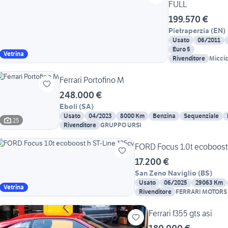
FULL
199.570 €
Pietraperzia
(
EN
)
Usato
06/2011
Euro 5
Vetrina
Rivenditore
Miccic
Ferrari Portofino M
248.000 €
Eboli
(
SA
)
Usato
04/2023
8000 Km
Benzina
Sequenziale
25
Rivenditore
GRUPPO URSI
FORD Focus 1.0t ecoboost 
17.200 €
San Zeno Naviglio
(
BS
)
Usato
06/2025
29063 Km
Vetrina
Rivenditore
FERRARI MOTORS
Ferrari f355 gts asi