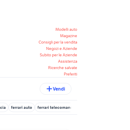
Modelli auto
Magazine
Consigli per la vendita
Negozi e Aziende
Subito per le Aziende
Assistenza
Ricerche salvate
Preferiti
Vendi
ncia
ferrari auto
ferrari telecomandata grande
ricambi ferrari