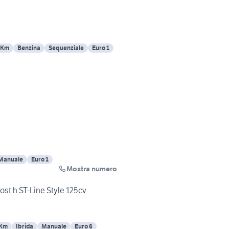
 Km
Benzina
Sequenziale
Euro 1
Manuale
Euro 1
Mostra numero
st h ST-Line Style 125cv
 Km
Ibrida
Manuale
Euro 6