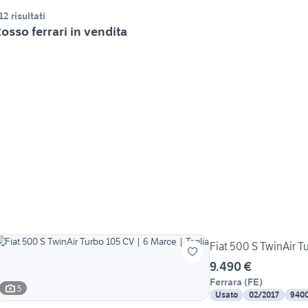
12 risultati
osso ferrari in vendita
Fiat 500 S TwinAir T
9.490 €
Ferrara
(
FE
)
5
Usato
02/2017
940