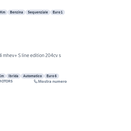
 Km
Benzina
Sequenziale
Euro 1
di mhev+ S line edition 204cv s
Km
Ibrida
Automatico
Euro 6
Mostra numero
MOTORS