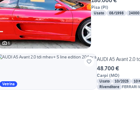
180.000 €
Pisa
(
PI
)
Usato
08/1998
24000
6
AUDI A5 Avant 2.0 t
48.700 €
Carpi
(
MO
)
Usato
10/2025
10 
Vetrina
Rivenditore
FERRARI 