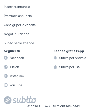
Arredamento e
Console e
Accessori per
Casalinghi
Inserisci annuncio
Videogiochi
animali
Elettrodomestici
Promuovi annuncio
Audio/Video
Musica e Film
Giardino e Fai da te
Consigli per la vendita
Fotografia
Libri e Riviste
Abbigliamento e
Negozi e Aziende
Telefonia
Strumenti Musicali
Accessori
Subito per le aziende
Sports
Tutto per i bambini
Seguici su
Scarica gratis l'App
Biciclette
Facebook
Subito per Android
Collezionismo
TikTok
Subito per iOS
Instagram
YouTube
©
2026
Subito.it - P.IVA 05526340962