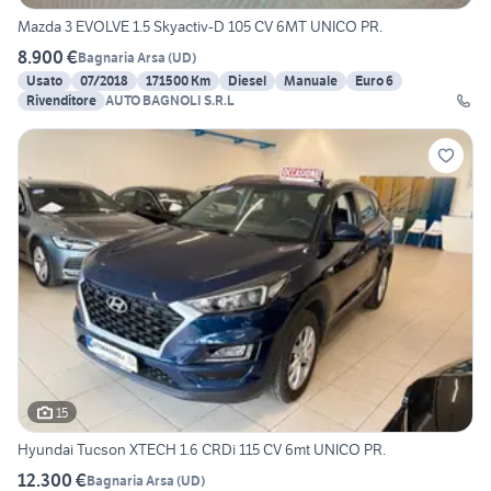
Mazda 3 EVOLVE 1.5 Skyactiv-D 105 CV 6MT UNICO PR.
8.900 €
Bagnaria Arsa
(
UD
)
Usato
07/2018
171500 Km
Diesel
Manuale
Euro 6
Rivenditore
AUTO BAGNOLI S.R.L
15
Hyundai Tucson XTECH 1.6 CRDi 115 CV 6mt UNICO PR.
12.300 €
Bagnaria Arsa
(
UD
)