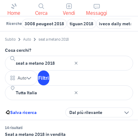
Home
Cerca
Vendi
Messaggi
3008 peugeot 2018
tiguan 2018
iveco daily metano
Ricerche
Subito
Auto
seat a metano 2018
Cosa cerchi?
Filtri
Auto
Salva ricerca
Dal più rilevante
14 risultati
Seat a metano 2018 in vendita