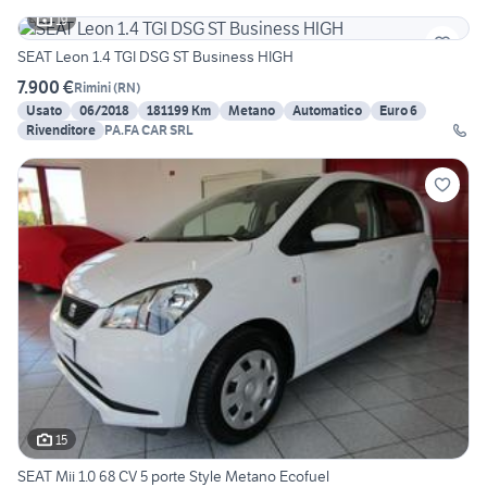
19
SEAT Leon 1.4 TGI DSG ST Business HIGH
7.900 €
Rimini
(
RN
)
Usato
06/2018
181199 Km
Metano
Automatico
Euro 6
Rivenditore
PA.FA CAR SRL
15
SEAT Mii 1.0 68 CV 5 porte Style Metano Ecofuel