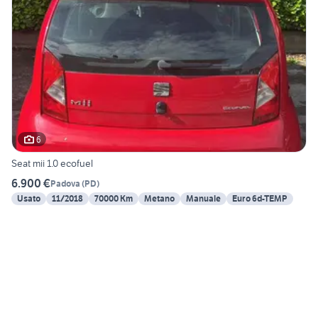
6
Seat mii 1.0 ecofuel
6.900 €
Padova
(
PD
)
Usato
11/2018
70000 Km
Metano
Manuale
Euro 6d-TEMP