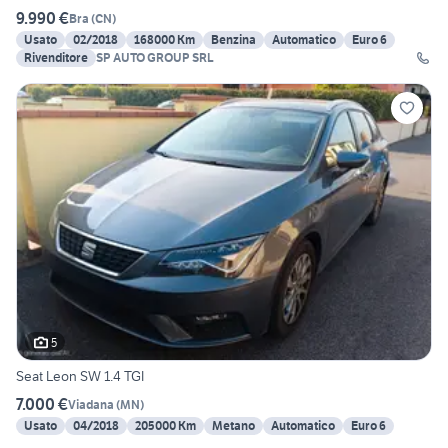
9.990 €
Bra
(
CN
)
Usato
02/2018
168000 Km
Benzina
Automatico
Euro 6
Rivenditore
SP AUTO GROUP SRL
5
Seat Leon SW 1.4 TGI
7.000 €
Viadana
(
MN
)
Usato
04/2018
205000 Km
Metano
Automatico
Euro 6