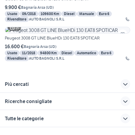
9.900 €
Bagnaria Arsa
(
UD
)
Usato
09/2018
109600 Km
Diesel
Manuale
Euro 6
Rivenditore
AUTO BAGNOLI S.R.L
15
Peugeot 3008 GT LINE BlueHDi 130 EAT8 SPOTICAR
16.600 €
Bagnaria Arsa
(
UD
)
Usato
11/2018
94800 Km
Diesel
Automatico
Euro 6
Rivenditore
AUTO BAGNOLI S.R.L
Più cercati
Correlati
Richerche simili
Suggerimenti
Ricerche consigliate
metano in lombardia
seat ibiza fr 2018
ypsilon metano
lancia lybra
citroen ami 8
skoda kamiq metano
seat ibiza a metano
auto usate taranto
Tutte le categorie
usata
privati
fiat ritmo 105 tc
seat mii metano
auto usate niscemi
nuova touran 2018
nissan silvia
seat ibiza tgi metano
motore hyundai ix35 1.7 diesel
fiat doblo usato puglia
motori
immobili
lavoro e servizi