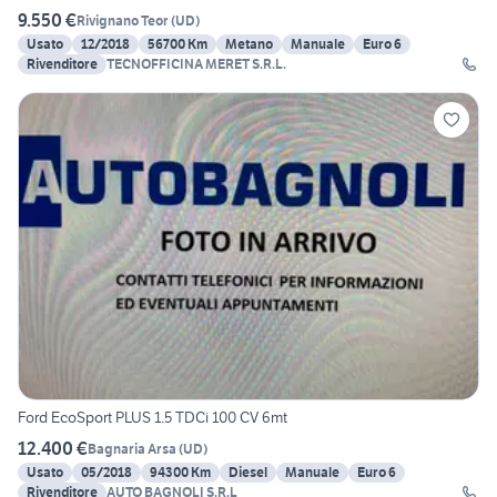
9.550 €
Rivignano Teor
(
UD
)
Usato
12/2018
56700 Km
Metano
Manuale
Euro 6
Rivenditore
TECNOFFICINA MERET S.R.L.
Ford EcoSport PLUS 1.5 TDCi 100 CV 6mt
12.400 €
Bagnaria Arsa
(
UD
)
Usato
05/2018
94300 Km
Diesel
Manuale
Euro 6
Rivenditore
AUTO BAGNOLI S.R.L