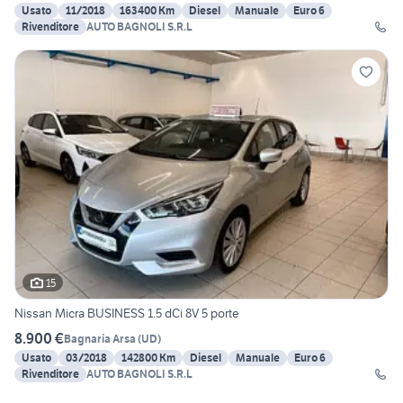
Usato
11/2018
163400 Km
Diesel
Manuale
Euro 6
Rivenditore
AUTO BAGNOLI S.R.L
15
Nissan Micra BUSINESS 1.5 dCi 8V 5 porte
8.900 €
Bagnaria Arsa
(
UD
)
Usato
03/2018
142800 Km
Diesel
Manuale
Euro 6
Rivenditore
AUTO BAGNOLI S.R.L