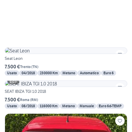
Seat Leon
7.500 €
Trento
(
TN
)
Usato
04/2018
230000 Km
Metano
Automatico
Euro 6
6
SEAT IBIZA TGI 1.0 2018
7.500 €
Roma
(
RM
)
Usato
08/2018
116000 Km
Metano
Manuale
Euro 6d-TEMP