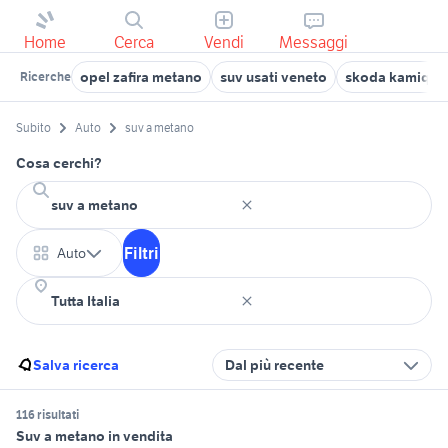
Home
Cerca
Vendi
Messaggi
opel zafira metano
suv usati veneto
skoda kamiq m
Ricerche
Subito
Auto
suv a metano
Cosa cerchi?
Filtri
Auto
Salva ricerca
Dal più recente
116 risultati
Suv a metano in vendita