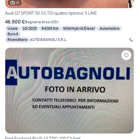
15
Audi Q7 SPORT 50 3.0 TDI quattro tiptronic S LINE
46.900 €
Bagnaria Arsa
(
UD
)
Usato
10/2020
94200 Km
Mild Hybrid Diesel
Automatico
Euro 6
Rivenditore
AUTO BAGNOLI S.R.L
Ford EcoSport PLUS 1.5 TDCi 100 CV 6mt