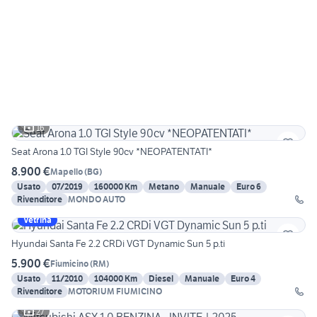
16
Seat Arona 1.0 TGI Style 90cv *NEOPATENTATI*
8.900 €
Mapello
(
BG
)
Usato
07/2019
160000 Km
Metano
Manuale
Euro 6
Rivenditore
MONDO AUTO
Vetrina
Hyundai Santa Fe 2.2 CRDi VGT Dynamic Sun 5 p.ti
5.900 €
Fiumicino
(
RM
)
Usato
11/2010
104000 Km
Diesel
Manuale
Euro 4
Rivenditore
MOTORIUM FIUMICINO
27