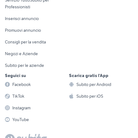
Servizio TuttoSubito per
persona
Informatica
Animali
Professionisti
Arredamento e
Console e
Accessori per
Casalinghi
Inserisci annuncio
Videogiochi
animali
Elettrodomestici
Promuovi annuncio
Audio/Video
Musica e Film
Giardino e Fai da te
Consigli per la vendita
Fotografia
Libri e Riviste
Abbigliamento e
Negozi e Aziende
Telefonia
Strumenti Musicali
Accessori
Subito per le aziende
Sports
Tutto per i bambini
Seguici su
Scarica gratis l'App
Biciclette
Facebook
Subito per Android
Collezionismo
TikTok
Subito per iOS
Instagram
YouTube