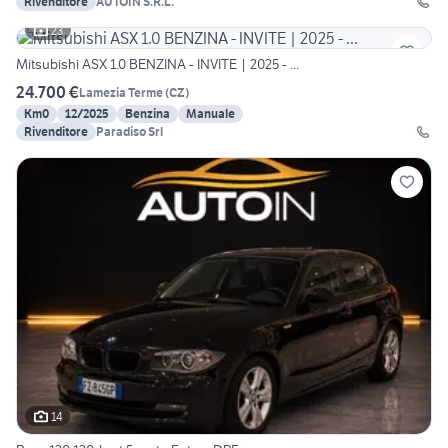
Rivenditore
AUTOIN S.R.L.
23
Mitsubishi ASX 1.0 BENZINA - INVITE | 2025 - ...
24.700 €
Lamezia Terme
(
CZ
)
Km0
12/2025
Benzina
Manuale
Rivenditore
Paradiso Srl
14