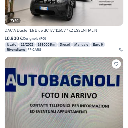
30
DACIA Duster 1.5 Blue dCi 8V 115CV 4x2 ESSENTIAL N
10.900 €
Cerignola
(
FG
)
Usato
12/2022
159000 Km
Diesel
Manuale
Euro 6
Rivenditore
FP CARS