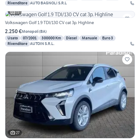
Rivenditore
AUTO BAGNOLI S.R.L
11
Volkswagen Golf 1.9 TDI/130 CV cat 3p. Highline
2.250 €
Monopoli
(
BA
)
Usato
07/2001
300000 Km
Diesel
Manuale
Euro 3
Rivenditore
AUTOIN S.R.L.
27