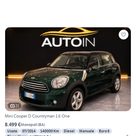
21
Mini Cooper D Countryman 1.6 One
8.499 €
Monopoli
(
BA
)
Usato
07/2014
140000 Km
Diesel
Manuale
Euro 6