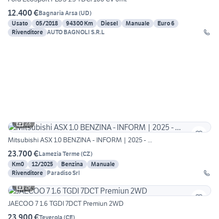
12.400 €
Bagnaria Arsa
(
UD
)
Usato
05/2018
94300 Km
Diesel
Manuale
Euro 6
Rivenditore
AUTO BAGNOLI S.R.L
23
Mitsubishi ASX 1.0 BENZINA - INFORM | 2025 - ...
23.700 €
Lamezia Terme
(
CZ
)
Km0
12/2025
Benzina
Manuale
Rivenditore
Paradiso Srl
29
JAECOO 7 1.6 TGDI 7DCT Premiun 2WD
23.900 €
Teverola
(
CE
)