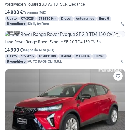
Volkswagen Touareg 3.0 V6 TDI SCR Elegance
14.900 €
Taormina
(
ME
)
Usato
07/2023
238530 Km
Diesel
Automatico
Euro 6
Rivenditore
Sicily by Rent
15
Land Rover Range Rover Evoque SE 2.0 TD4 150 CV 5p
14.900 €
Bagnaria Arsa
(
UD
)
Usato
12/2015
102800 Km
Diesel
Manuale
Euro 6
Rivenditore
AUTO BAGNOLI S.R.L