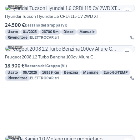
20
Hyundai Tucson Hyundai 1.6 CRDi 115 CV 2WD XT...
24.500 €
Bassano del Grappa
(
VI
)
Usato
01/2025
26700 Km
Diesel
Manuale
Rivenditore
ELETTROCAR srl
20
Peugeot 2008 1.2 Turbo Benzina 100cv Allure G...
18.900 €
Bassano del Grappa
(
VI
)
Usato
05/2025
16859 Km
Benzina
Manuale
Euro 6d-TEMP
Rivenditore
ELETTROCAR srl
6