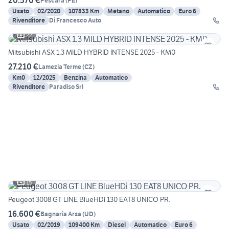
20.570 €
Pescara
(
PE
)
Usato
02/2020
107833 Km
Metano
Automatico
Euro 6
Rivenditore
Di Francesco Auto
22
Mitsubishi ASX 1.3 MILD HYBRID INTENSE 2025 - KM0
27.210 €
Lamezia Terme
(
CZ
)
Km0
12/2025
Benzina
Automatico
Rivenditore
Paradiso Srl
15
Peugeot 3008 GT LINE BlueHDi 130 EAT8 UNICO PR.
16.600 €
Bagnaria Arsa
(
UD
)
Usato
02/2019
109400 Km
Diesel
Automatico
Euro 6