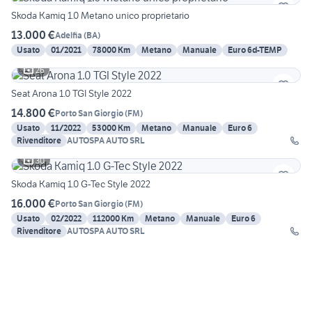
Skoda Kamiq 1.0 Metano unico proprietario
13.000 €
Adelfia
(
BA
)
Usato
01/2021
78000 Km
Metano
Manuale
Euro 6d-TEMP
26
Seat Arona 1.0 TGI Style 2022
14.800 €
Porto San Giorgio
(
FM
)
Usato
11/2022
53000 Km
Metano
Manuale
Euro 6
Rivenditore
AUTOSPA AUTO SRL
30
Skoda Kamiq 1.0 G-Tec Style 2022
16.000 €
Porto San Giorgio
(
FM
)
Usato
02/2022
112000 Km
Metano
Manuale
Euro 6
Rivenditore
AUTOSPA AUTO SRL