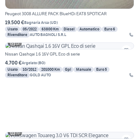
Peugeot 3008 ALLURE PACK BlueHDi EAT8 SPOTICAR
19.500 €
Bagnaria Arsa
(
UD
)
Usato
05/2022
63800 Km
Diesel
Automatico
Euro 6
Rivenditore
AUTO BAGNOLI S.R.L
13
Nissan Qashqai 1.6 16V GPL Eco di serie
4.700 €
Argelato
(
BO
)
Usato
10/2012
201000 Km
Gpl
Manuale
Euro 5
Rivenditore
GOLD AUTO
10