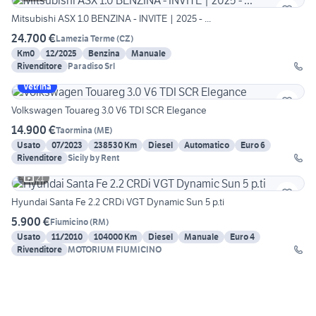
Mitsubishi ASX 1.0 BENZINA - INVITE | 2025 - ...
24.700 €
Lamezia Terme
(
CZ
)
Km0
12/2025
Benzina
Manuale
Rivenditore
Paradiso Srl
Vetrina
Volkswagen Touareg 3.0 V6 TDI SCR Elegance
14.900 €
Taormina
(
ME
)
Usato
07/2023
238530 Km
Diesel
Automatico
Euro 6
Rivenditore
Sicily by Rent
21
Hyundai Santa Fe 2.2 CRDi VGT Dynamic Sun 5 p.ti
5.900 €
Fiumicino
(
RM
)
Usato
11/2010
104000 Km
Diesel
Manuale
Euro 4
Rivenditore
MOTORIUM FIUMICINO