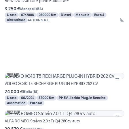
Bmw 120 120d cat 5 porte Futura DPF
3.250 €
Monopoli
(
BA
)
Usato
07/2008
260000 Km
Diesel
Manuale
Euro 4
Rivenditore
AUTOIN S.R.L.
5
VOLVO XC40 T5 RECHARGE PLUG-IN HYBRID 262 CV
24.000 €
Biella
(
BI
)
Usato
06/2021
87000 Km
PHEV - Ibrido Plug-in Benzina
Automatico
Euro 6d
16
ALFA ROMEO Stelvio 2.0 t Ti Q4 280cv auto