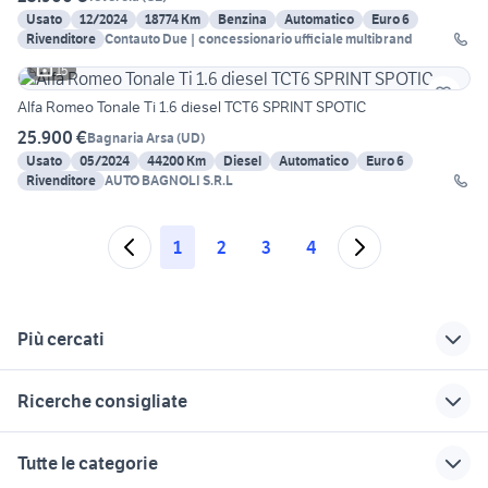
Usato
12/2024
18774 Km
Benzina
Automatico
Euro 6
Rivenditore
Contauto Due | concessionario ufficiale multibrand
15
Alfa Romeo Tonale Ti 1.6 diesel TCT6 SPRINT SPOTIC
25.900 €
Bagnaria Arsa
(
UD
)
Usato
05/2024
44200 Km
Diesel
Automatico
Euro 6
Rivenditore
AUTO BAGNOLI S.R.L
1
2
3
4
Più cercati
Correlati
Richerche simili
Suggerimenti
Ricerche consigliate
suv auto Modena
impianto metano
volkswagen caddy
provincia
pick up
panda 4x4 auto Verona provincia
auto usate chivasso
doblo metano
Tutte le categorie
auto suv metano
dacia sandero km 0
opel ascona
fiorino metano
enel auto