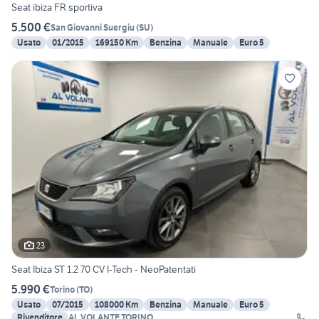
Seat ibiza FR sportiva
5.500 €
San Giovanni Suergiu
(
SU
)
Usato
01/2015
169150 Km
Benzina
Manuale
Euro 5
23
Seat Ibiza ST 1.2 70 CV I-Tech - NeoPatentati
5.990 €
Torino
(
TO
)
Usato
07/2015
108000 Km
Benzina
Manuale
Euro 5
Rivenditore
AL VOLANTE TORINO