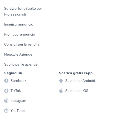
elettronica
per la casa e la
sports e hobby
Servizio TuttoSubito per
persona
Informatica
Animali
Professionisti
Arredamento e
Console e
Accessori per
Casalinghi
Inserisci annuncio
Videogiochi
animali
Elettrodomestici
Promuovi annuncio
Audio/Video
Musica e Film
Giardino e Fai da te
Consigli per la vendita
Fotografia
Libri e Riviste
Abbigliamento e
Negozi e Aziende
Telefonia
Strumenti Musicali
Accessori
Subito per le aziende
Sports
Tutto per i bambini
Seguici su
Scarica gratis l'App
Biciclette
Facebook
Subito per Android
Collezionismo
TikTok
Subito per iOS
Instagram
YouTube