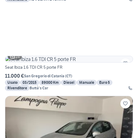
23
Seat Ibiza 1.6 TDI CR 5 porte FR
11.000 €
San Gregorio di Catania
(
CT
)
Usato
03/2015
89000 Km
Diesel
Manuale
Euro 5
Rivenditore
Buttà's Car