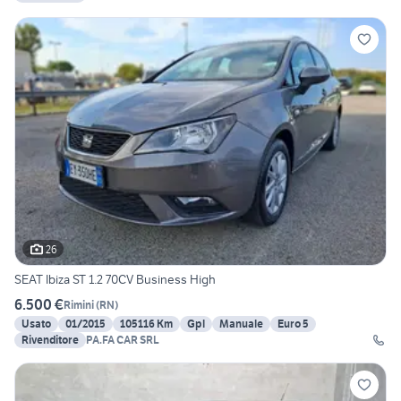
26
SEAT Ibiza ST 1.2 70CV Business High
6.500 €
Rimini
(
RN
)
Usato
01/2015
105116 Km
Gpl
Manuale
Euro 5
Rivenditore
PA.FA CAR SRL