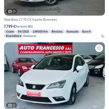
23
Seat Ibiza 1.2 70 CV 5 porte Business
7.799 €
Sarezzo
(
BS
)
Usato
04/2015
149000 Km
Benzina
Manuale
Euro 5
Rivenditore
Demiscar
12