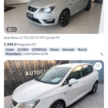
24
Seat Ibiza 1.6 TDI 105 CV CR 5 porte FR
5.999 €
Palagonia
(
CT
)
Usato
12/2014
227000 Km
Diesel
Manuale
Euro 5
Rivenditore
ZAMPOGNA AUTO