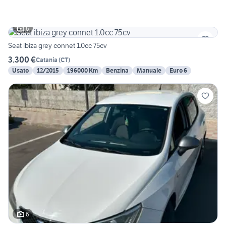
6
Seat ibiza grey connet 1.0cc 75cv
3.300 €
Catania
(
CT
)
Usato
12/2015
196000 Km
Benzina
Manuale
Euro 6
6