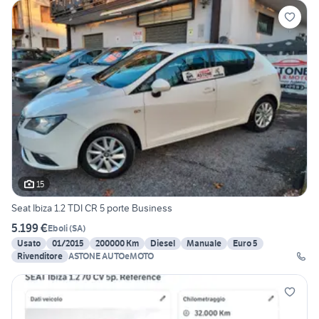
15
Seat Ibiza 1.2 TDI CR 5 porte Business
5.199 €
Eboli
(
SA
)
Usato
01/2015
200000 Km
Diesel
Manuale
Euro 5
Rivenditore
ASTONE AUTOeMOTO