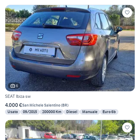
6
SEAT Ibiza sw
4.000 €
San Michele Salentino
(
BR
)
Usato
09/2015
200000 Km
Diesel
Manuale
Euro 6b