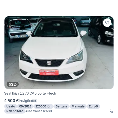
10
Seat Ibiza 1.2 70 CV 3 porte I-Tech
4.500 €
Poviglio
(
RE
)
Usato
05/2015
220000 Km
Benzina
Manuale
Euro 5
Rivenditore
Auto francesco srl