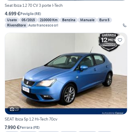
Seat Ibiza 1.2 70 CV 3 porte I-Tech
4.699 €
Poviglio
(
RE
)
Usato
05/2015
210000 Km
Benzina
Manuale
Euro 5
Rivenditore
Auto francesco srl
23
SEAT Ibiza 5p 1.2 Hi-Tech 70cv
7.990 €
Ferrara
(
FE
)