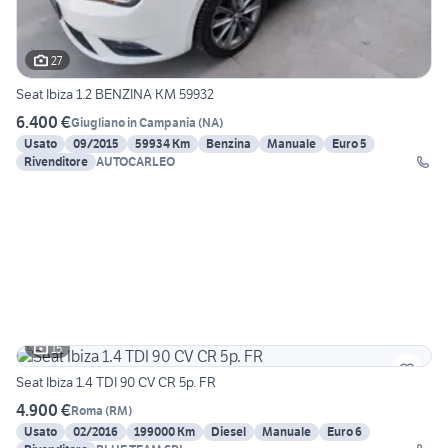
27
Seat Ibiza 1.2 BENZINA KM 59932
6.400 €
Giugliano in Campania
(
NA
)
Usato
09/2015
59934 Km
Benzina
Manuale
Euro 5
Rivenditore
AUTOCARLEO
15
Seat Ibiza 1.4 TDI 90 CV CR 5p. FR
4.900 €
Roma
(
RM
)
Usato
02/2016
199000 Km
Diesel
Manuale
Euro 6