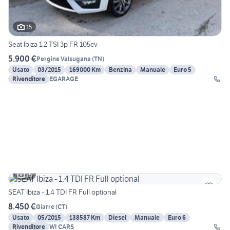
15
Seat Ibiza 1.2 TSI 3p FR 105cv
5.900 €
Pergine Valsugana
(
TN
)
Usato
03/2015
169000 Km
Benzina
Manuale
Euro 5
Rivenditore
EGARAGE
15
SEAT Ibiza - 1.4 TDI FR Full optional
8.450 €
Giarre
(
CT
)
Usato
05/2015
138587 Km
Diesel
Manuale
Euro 6
Rivenditore
WI CARS