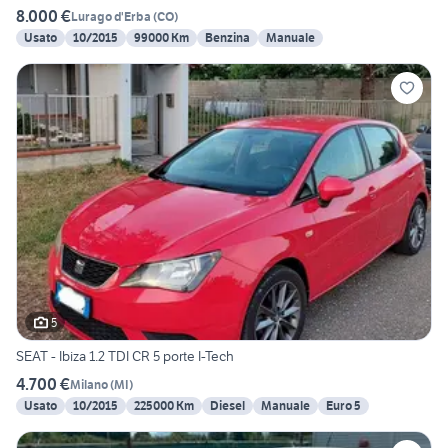
8.000 €
Lurago d'Erba
(
CO
)
Usato
10/2015
99000 Km
Benzina
Manuale
5
SEAT - Ibiza 1.2 TDI CR 5 porte I-Tech
4.700 €
Milano
(
MI
)
Usato
10/2015
225000 Km
Diesel
Manuale
Euro 5