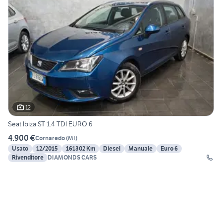
12
Seat Ibiza ST 1.4 TDI EURO 6
4.900 €
Cornaredo
(
MI
)
Usato
12/2015
161302 Km
Diesel
Manuale
Euro 6
Rivenditore
DIAMONDS CARS