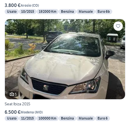
3.800 €
Arosio
(
CO
)
Usato
10/2015
192000 Km
Benzina
Manuale
Euro 6b
5
Seat Ibiza 2015
6.500 €
Modena
(
MO
)
Usato
11/2015
100000 Km
Benzina
Manuale
Euro 6