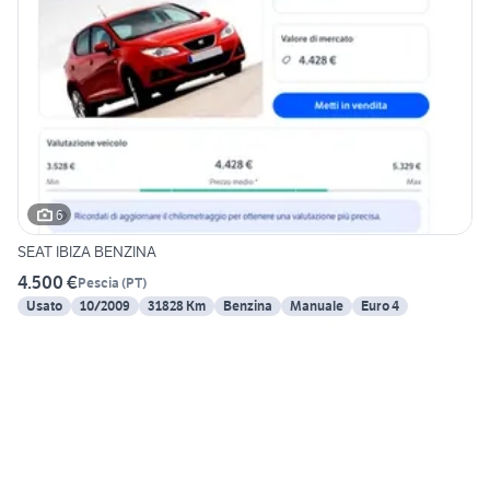
6
SEAT IBIZA BENZINA
4.500 €
Pescia
(
PT
)
Usato
10/2009
31828 Km
Benzina
Manuale
Euro 4