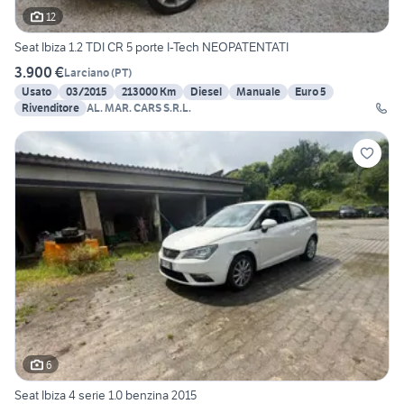
12
Seat Ibiza 1.2 TDI CR 5 porte I-Tech NEOPATENTATI
3.900 €
Larciano
(
PT
)
Usato
03/2015
213000 Km
Diesel
Manuale
Euro 5
Rivenditore
AL. MAR. CARS S.R.L.
6
Seat Ibiza 4 serie 1.0 benzina 2015