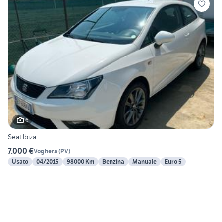
6
Seat Ibiza
7.000 €
Voghera
(
PV
)
Usato
04/2015
98000 Km
Benzina
Manuale
Euro 5