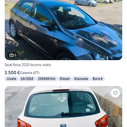
6
Seat Ibiza 2015 buono stato
3.500 €
Catania
(
CT
)
Usato
10/2015
239000 Km
Diesel
Manuale
Euro 6