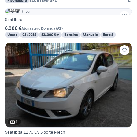
Rivenditore
BLUE TEAM SRL
6
Seat Ibiza
6.000 €
Monastero Bormida
(
AT
)
Usato
03/2015
121000 Km
Benzina
Manuale
Euro 5
11
Seat Ibiza 1.2 70 CV 5 porte I-Tech