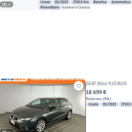
Usato
03/2023
27633 Km
Benzina
Automatico
10
Rivenditore
Autohero Catania
SEAT Ibiza YU03605
18.699 €
Palermo
(
PA
)
Usato
03/2023
27633