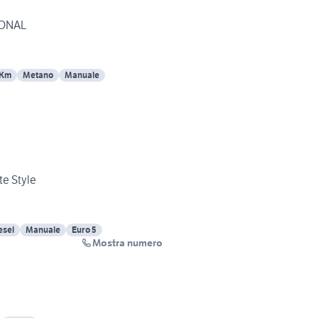
IONAL
 Km
Metano
Manuale
te Style
esel
Manuale
Euro 5
Mostra numero