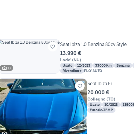
Seat Ibiza 1.0 Benzina 80cv Style
13.990 €
Lode'
(
NU
)
Usato
12/2023
33000 Km
Benzina
13
Rivenditore
FLO' AUTO
Seat Ibiza Fr
20.000 €
Collegno
(
TO
)
Usato
10/2023
11900
Euro 6d-TEMP
6