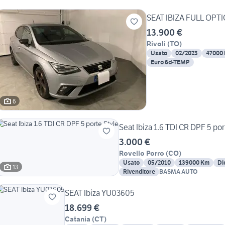
SEAT IBIZA FULL OPT
13.900 €
Rivoli
(
TO
)
Usato
02/2023
47000
Euro 6d-TEMP
6
Seat Ibiza 1.6 TDI CR DPF 5 por
3.000 €
Rovello Porro
(
CO
)
Usato
05/2010
139000 Km
Di
13
Rivenditore
BASMA AUTO
SEAT Ibiza YU03605
18.699 €
Catania
(
CT
)