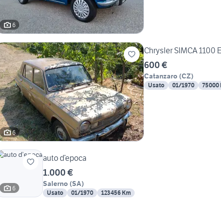
6
Chrysler SIMCA 1100 
600 €
Catanzaro
(
CZ
)
Usato
01/1970
75000
6
auto d’epoca
1.000 €
Salerno
(
SA
)
6
Usato
01/1970
123456 Km