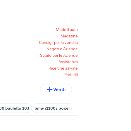
Modelli auto
Magazine
Consigli per la vendita
Negozi e Aziende
Subito per le Aziende
Assistenza
Ricerche salvate
Preferiti
Vendi
100 bauletto 103
bmw r1100s boxer cup
trattore ferrari 1100
ri