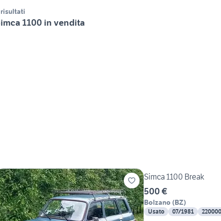
 risultati
imca 1100 in vendita
Simca 1100 Break
500 €
Bolzano
(
BZ
)
Usato
07/1981
22000