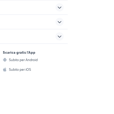
a privati
auto Mediglia
renault clio 3000 auto
ori auto
moto 125 usate sardegna
sports e hobby
a
Scarica gratis l'App
auto Napoli provincia
Animali
Subito per Android
ento e
Accessori per animali
hi
Subito per iOS
Musica e Film
omestici
Libri e Riviste
e Fai da te
Strumenti Musicali
amento e
ri
Sports
 i bambini
Biciclette