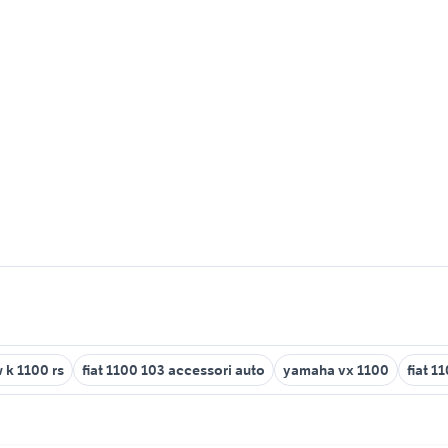
k 1100 rs
fiat 1100 103 accessori auto
yamaha vx 1100
fiat 1