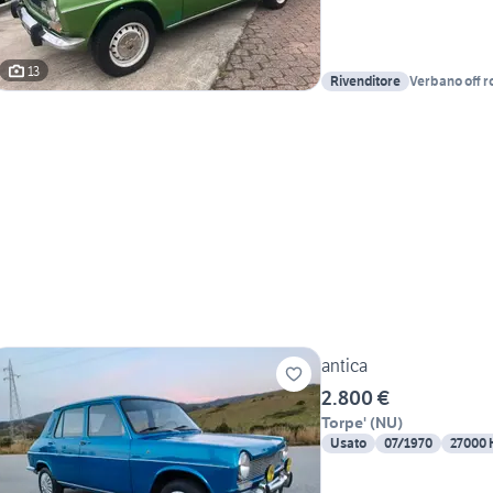
13
Rivenditore
Verbano off ro
antica
2.800 €
Torpe'
(
NU
)
Usato
07/1970
27000