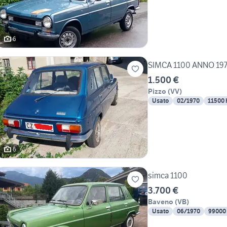
6
SIMCA 1100 ANNO 19
1.500 €
Pizzo
(
VV
)
Usato
02/1970
11500
6
simca 1100
3.700 €
Baveno
(
VB
)
Usato
06/1970
99000