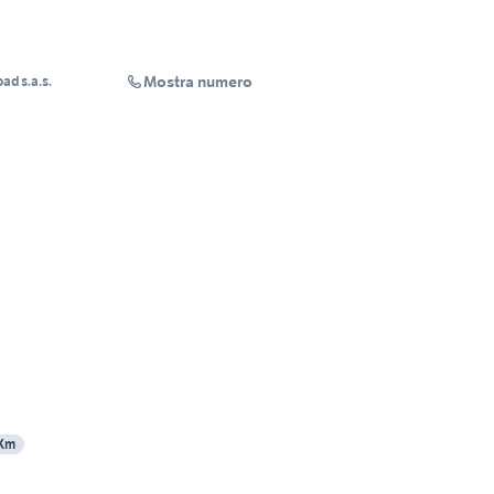
Mostra numero
ad s.a.s.
 Km