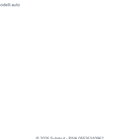
odelli auto
©
2026
Subito.it - P.IVA 05526340962