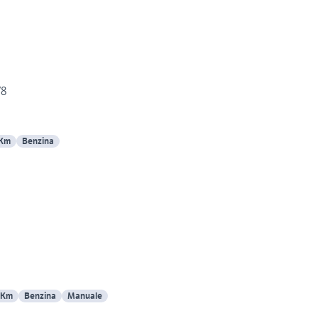
78
 Km
Benzina
 Km
Benzina
Manuale