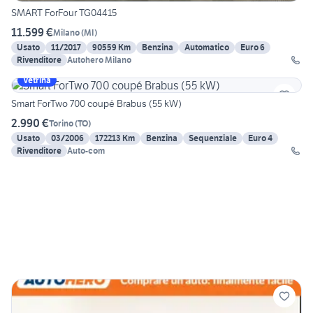
SMART ForFour TG04415
11.599 €
Milano
(
MI
)
Usato
11/2017
90559 Km
Benzina
Automatico
Euro 6
Rivenditore
Autohero Milano
Vetrina
Smart ForTwo 700 coupé Brabus (55 kW)
2.990 €
Torino
(
TO
)
Usato
03/2006
172213 Km
Benzina
Sequenziale
Euro 4
Rivenditore
Auto-com