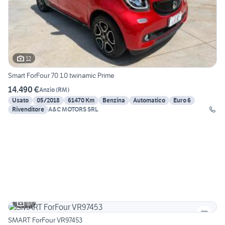
12
Smart ForFour 70 1.0 twinamic Prime
14.490 €
Anzio
(
RM
)
Usato
05/2018
61470 Km
Benzina
Automatico
Euro 6
Rivenditore
A&C MOTORS SRL
10
SMART ForFour VR97453