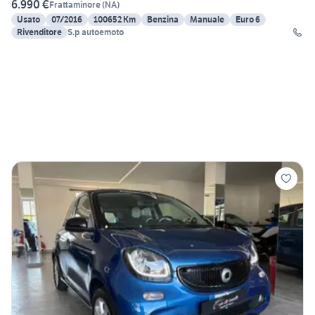
6.990 €
Frattaminore
(
NA
)
Usato
07/2016
100652 Km
Benzina
Manuale
Euro 6
Rivenditore
S.p autoemoto