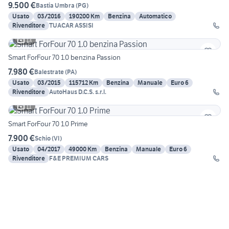
9.500 €
Bastia Umbra
(
PG
)
Usato
03/2016
190200 Km
Benzina
Automatico
Rivenditore
TUACAR ASSISI
13
Smart ForFour 70 1.0 benzina Passion
7.980 €
Balestrate
(
PA
)
Usato
03/2015
115712 Km
Benzina
Manuale
Euro 6
Rivenditore
AutoHaus D.C.S. s.r.l.
11
Smart ForFour 70 1.0 Prime
7.900 €
Schio
(
VI
)
Usato
04/2017
49000 Km
Benzina
Manuale
Euro 6
Rivenditore
F&E PREMIUM CARS