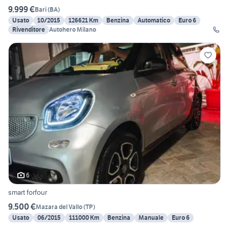
9.999 €
Bari
(
BA
)
Usato
10/2015
126621 Km
Benzina
Automatico
Euro 6
Rivenditore
Autohero Milano
6
smart forfour
9.500 €
Mazara del Vallo
(
TP
)
Usato
06/2015
111000 Km
Benzina
Manuale
Euro 6