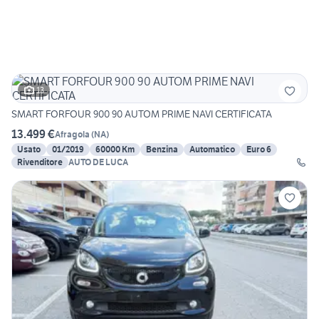
13
SMART FORFOUR 900 90 AUTOM PRIME NAVI CERTIFICATA
13.499 €
Afragola
(
NA
)
Usato
01/2019
60000 Km
Benzina
Automatico
Euro 6
Rivenditore
AUTO DE LUCA