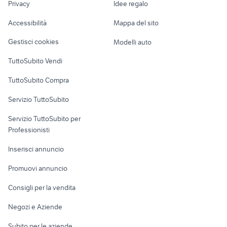
panda 2011 accessori auto
mahindra auto accessori auto
Privacy
Idee regalo
Garage e box
Caravan e Camper
Accessibilità
Mappa del sito
Loft, mansarde e
Veicoli commerciali
altro
Gestisci cookies
Modelli auto
Case vacanza
TuttoSubito Vendi
Uffici e Locali
TuttoSubito Compra
commerciali
Servizio TuttoSubito
elettronica
per la casa e la
sports e hobby
Servizio TuttoSubito per
persona
Informatica
Animali
Professionisti
Arredamento e
Console e
Accessori per
Casalinghi
Inserisci annuncio
Videogiochi
animali
Elettrodomestici
Promuovi annuncio
Audio/Video
Musica e Film
Giardino e Fai da te
Consigli per la vendita
Fotografia
Libri e Riviste
Abbigliamento e
Negozi e Aziende
Telefonia
Strumenti Musicali
Accessori
Subito per le aziende