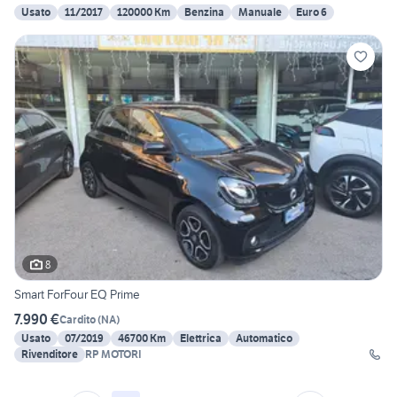
Usato
11/2017
120000 Km
Benzina
Manuale
Euro 6
8
Smart ForFour EQ Prime
7.990 €
Cardito
(
NA
)
Usato
07/2019
46700 Km
Elettrica
Automatico
Rivenditore
RP MOTORI