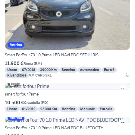
Vetrina
Smart ForFour 70 1.0 Prime LED NAVI PDC SEDILI RIS
11.900 €
Roma
(
RM
)
Usato
07/2018
39000 Km
Benzina
Automatico
Euro 6
Rivenditore
VM CARS SRL
6
smart forfour Prime
10.500 €
Cittadella
(
PD
)
Usato
01/2019
93000 Km
Benzina
Manuale
Euro 6a
Vetrina
Smart ForFour 70 1.0 Prime LED NAVI PDC BLUETOOTH