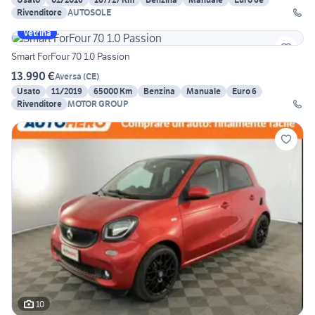
Rivenditore
AUTOSOLE
Vetrina
Smart ForFour 70 1.0 Passion
13.990 €
Aversa
(
CE
)
Usato
11/2019
65000 Km
Benzina
Manuale
Euro 6
Rivenditore
MOTOR GROUP
10