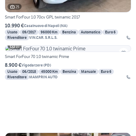
25
Smart ForFour 1.0 70cv GPL twinamic 2017
10.990 €
Casalnuovo di Napoli
(
NA
)
Usato
09/2017
96000 Km
Benzina
Automatico
Euro 6
Rivenditore
VIN.CAR. S.R.L.S.
10
Smart ForFour 70 1.0 twinamic Prime
8.900 €
Vigodarzere
(
PD
)
Usato
06/2018
45000 Km
Benzina
Manuale
Euro 6
Rivenditore
MAMPRIN AUTO