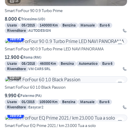
18
Smart ForFour 90 0.9 Turbo Prime
8.000 €
Tricesimo
(
UD
)
Usato
05/2015
140000 Km
Benzina
Manuale
Euro 6
Rivenditore
AUTODESIGN
Vetrina
Smart ForFour 90 0.9 Turbo Prime LED NAVI PANORAMA
12.900 €
Roma
(
RM
)
Usato
08/2018
46000 Km
Benzina
Automatico
Euro 6
Rivenditore
VM CARS SRL
20
Smart ForFour 60 1.0 Black Passion
9.990 €
Palermo
(
PA
)
Usato
01/2015
105000 Km
Benzina
Manuale
Euro 6
Rivenditore
Easycar2
Vetrina
Smart ForFour EQ Prime 2021 / km 23.000 Tua a solo