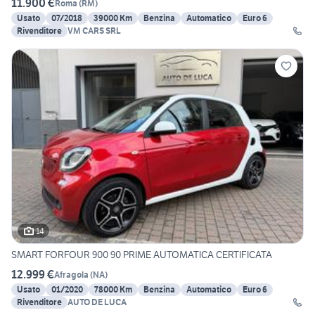
11.900 €
Roma
(
RM
)
Usato
07/2018
39000 Km
Benzina
Automatico
Euro 6
Rivenditore
VM CARS SRL
14
SMART FORFOUR 900 90 PRIME AUTOMATICA CERTIFICATA
12.999 €
Afragola
(
NA
)
Usato
01/2020
78000 Km
Benzina
Automatico
Euro 6
Rivenditore
AUTO DE LUCA