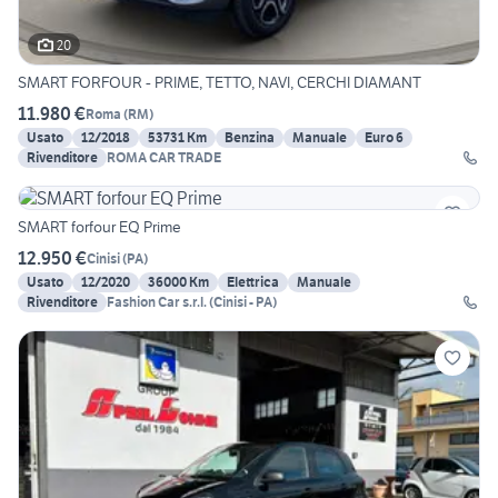
20
SMART FORFOUR - PRIME, TETTO, NAVI, CERCHI DIAMANT
11.980 €
Roma
(
RM
)
Usato
12/2018
53731 Km
Benzina
Manuale
Euro 6
Rivenditore
ROMA CAR TRADE
SMART forfour EQ Prime
12.950 €
Cinisi
(
PA
)
Usato
12/2020
36000 Km
Elettrica
Manuale
Rivenditore
Fashion Car s.r.l. (Cinisi - PA)