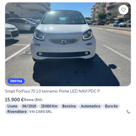
Vetrina
Smart ForFour 70 1.0 twinamic Prime LED NAVI PDC P
15.900 €
Roma
(
RM
)
Usato
06/2019
25000 Km
Benzina
Automatico
Euro 6e
Rivenditore
VM CARS SRL