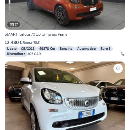
17
SMART forfour 70 1.0 twinamic Prime
12.480 €
Roma
(
RM
)
Usato
05/2018
49878 Km
Benzina
Automatico
Euro 6
Rivenditore
ICE CAR