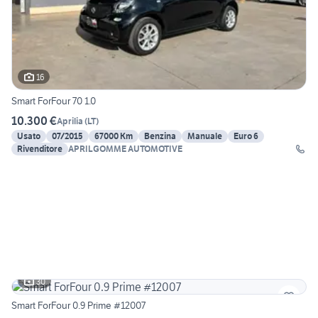
16
Smart ForFour 70 1.0
10.300 €
Aprilia
(
LT
)
Usato
07/2015
67000 Km
Benzina
Manuale
Euro 6
Rivenditore
APRILGOMME AUTOMOTIVE
30
Smart ForFour 0.9 Prime #12007