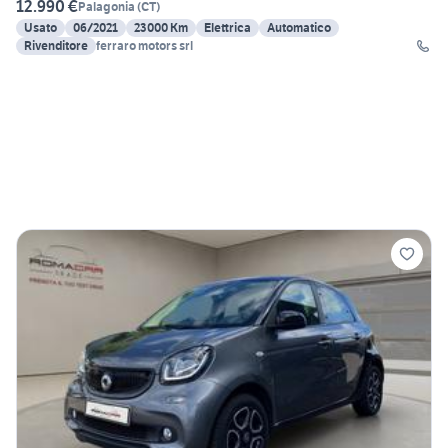
12.990 €
Palagonia
(
CT
)
Usato
06/2021
23000 Km
Elettrica
Automatico
Rivenditore
ferraro motors srl