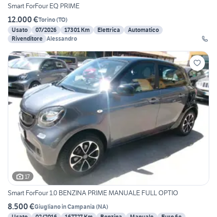
Smart ForFour EQ PRIME
12.000 €
Torino
(
TO
)
Usato
07/2026
17301 Km
Elettrica
Automatico
Rivenditore
Alessandro
17
Smart ForFour 1.0 BENZINA PRIME MANUALE FULL OPTIO
8.500 €
Giugliano in Campania
(
NA
)
Usato
02/2016
167727 Km
Benzina
Manuale
Euro 6e