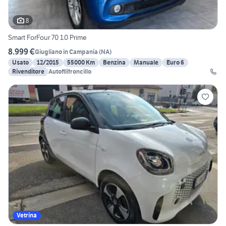
8
Smart ForFour 70 1.0 Prime
8.999 €
Giugliano in Campania
(
NA
)
Usato
12/2015
55000 Km
Benzina
Manuale
Euro 6
Rivenditore
Autofllifroncillo
Vetrina