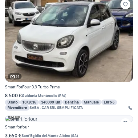
14
Smart ForFour 0.9 Turbo Prime
8.500 €
Guidonia Montecelio
(
RM
)
Usato
10/2016
140000 Km
Benzina
Manuale
Euro 6
Rivenditore
SABA - CAR SRL SEMPLIFICATA
6
Smart forfour
3.650 €
Sant'Egidio del Monte Albino
(
SA
)