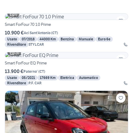
6
Smart ForFour 70 1.0 Prime
10.900 €
Aci Sant'Antonio
(
CT
)
Usato
07/2018
44000 Km
Benzina
Manuale
Euro 6e
Rivenditore
STYLCAR
28
Smart ForFour EQ Prime
13.900 €
Paterno'
(
CT
)
Usato
05/2021
17669 Km
Elettrica
Automatico
Rivenditore
P.F. CAR