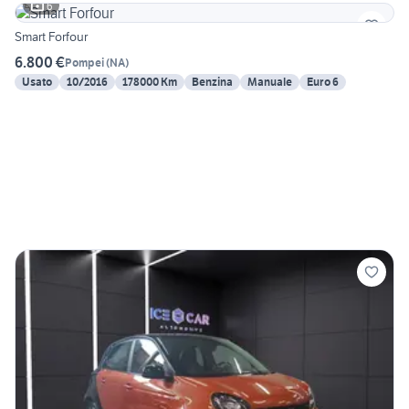
6
Smart Forfour
6.800 €
Pompei
(
NA
)
Usato
10/2016
178000 Km
Benzina
Manuale
Euro 6