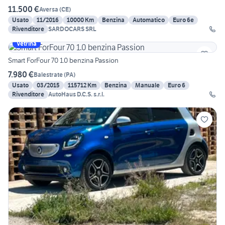
11.500 €
Aversa
(
CE
)
Usato
11/2016
10000 Km
Benzina
Automatico
Euro 6e
Rivenditore
SARDOCARS SRL
Vetrina
Smart ForFour 70 1.0 benzina Passion
7.980 €
Balestrate
(
PA
)
Usato
03/2015
115712 Km
Benzina
Manuale
Euro 6
Rivenditore
AutoHaus D.C.S. s.r.l.