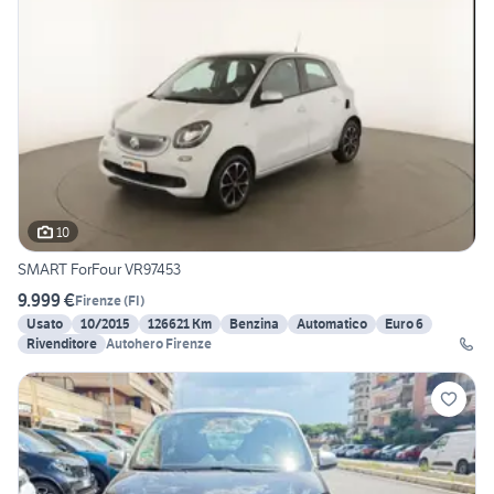
10
SMART ForFour VR97453
9.999 €
Firenze
(
FI
)
Usato
10/2015
126621 Km
Benzina
Automatico
Euro 6
Rivenditore
Autohero Firenze