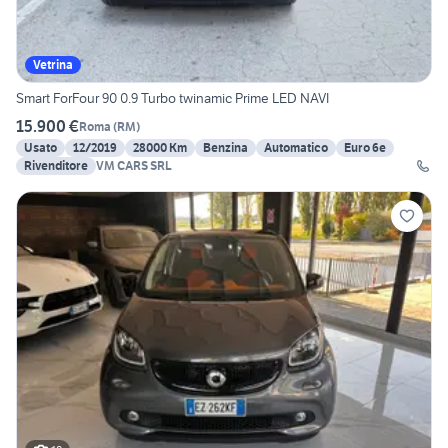
Vetrina
Smart ForFour 90 0.9 Turbo twinamic Prime LED NAVI
15.900 €
Roma
(
RM
)
Usato
12/2019
28000 Km
Benzina
Automatico
Euro 6e
Rivenditore
VM CARS SRL