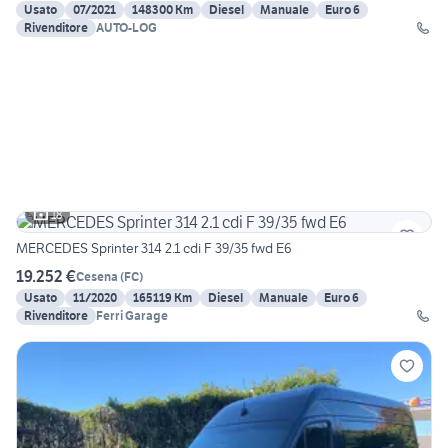
Usato
07/2021
148300 Km
Diesel
Manuale
Euro 6
Rivenditore
AUTO-LOG
18
MERCEDES Sprinter 314 2.1 cdi F 39/35 fwd E6
19.252 €
Cesena
(
FC
)
Usato
11/2020
165119 Km
Diesel
Manuale
Euro 6
Rivenditore
Ferri Garage