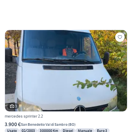
3
mercedes sprinter 2.2
3.900 €
San Benedetto Val di Sambro
(
BO
)
Usato
02/2003
300000 Km
Diesel
Manuale
Euro 3