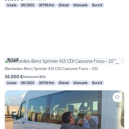
Usato
09/2023
26700 Km
Diesel
Manuale
Euro 6
6
Mercedes-Benz Sprinter 415 CDI Cassone Fisso – 202
36.000 €
Monzuno
(
BO
)
Usato
09/2023
26700 Km
Diesel
Manuale
Euro 6