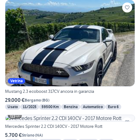
Vetrina
Mustang 2.3 ecoboost 317CV ancora in garanzia
29.000 €
Bergamo
(
BG
)
Usato
11/2025
59500 Km
Benzina
Automatico
Euro 6
13
Mercedes Sprinter 2.2 CDI 140CV - 2017 Motore Rott
5.700 €
Striano
(
NA
)