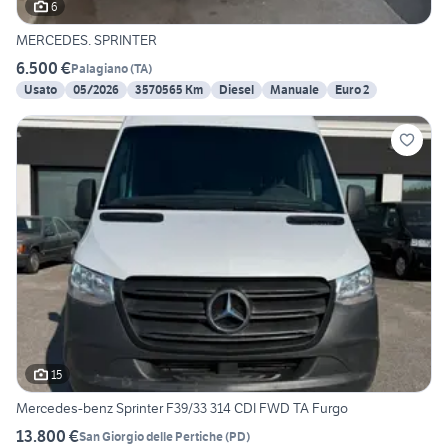
6
MERCEDES. SPRINTER
6.500 €
Palagiano
(
TA
)
Usato
05/2026
3570565 Km
Diesel
Manuale
Euro 2
15
Mercedes-benz Sprinter F39/33 314 CDI FWD TA Furgo
13.800 €
San Giorgio delle Pertiche
(
PD
)