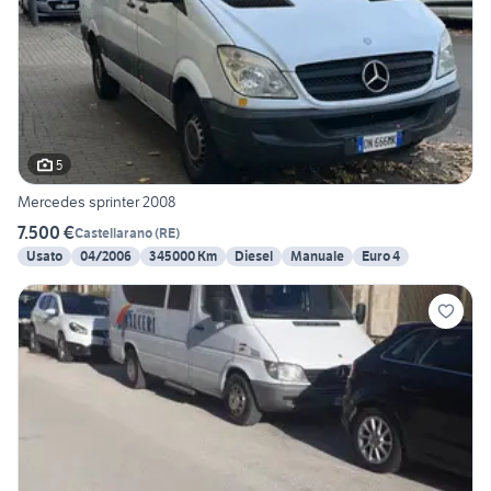
5
Mercedes sprinter 2008
7.500 €
Castellarano
(
RE
)
Usato
04/2006
345000 Km
Diesel
Manuale
Euro 4