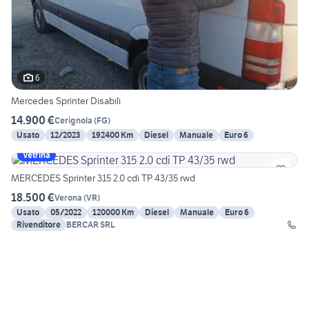
6
Mercedes Sprinter Disabili
14.900 €
Cerignola
(
FG
)
Usato
12/2023
192400 Km
Diesel
Manuale
Euro 6
Vetrina
MERCEDES Sprinter 315 2.0 cdi TP 43/35 rwd
18.500 €
Verona
(
VR
)
Usato
05/2022
120000 Km
Diesel
Manuale
Euro 6
Rivenditore
BERCAR SRL