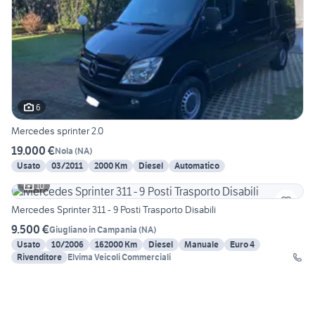
6
Mercedes sprinter 2.0
19.000 €
Nola
(
NA
)
Usato
03/2011
2000 Km
Diesel
Automatico
10
Mercedes Sprinter 311 - 9 Posti Trasporto Disabili
9.500 €
Giugliano in Campania
(
NA
)
Usato
10/2006
162000 Km
Diesel
Manuale
Euro 4
Rivenditore
Elvima Veicoli Commerciali