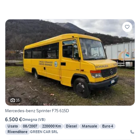
16
Mercedes-benz Sprinter F75 615D
6.500 €
Omegna
(
VB
)
Usato
08/2007
220000 Km
Diesel
Manuale
Euro 4
Rivenditore
GREEN CAR SRL