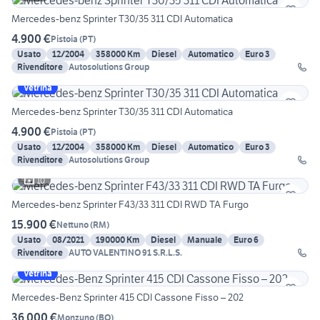
Mercedes-benz Sprinter T30/35 311 CDI Automatica
4.900 €
Pistoia
(
PT
)
Usato
12/2004
358000 Km
Diesel
Automatico
Euro 3
Rivenditore
Autosolutions Group
Vetrina
Mercedes-benz Sprinter T30/35 311 CDI Automatica
4.900 €
Pistoia
(
PT
)
Usato
12/2004
358000 Km
Diesel
Automatico
Euro 3
Rivenditore
Autosolutions Group
10
Mercedes-benz Sprinter F43/33 311 CDI RWD TA Furgo
15.900 €
Nettuno
(
RM
)
Usato
08/2021
190000 Km
Diesel
Manuale
Euro 6
Rivenditore
AUTO VALENTINO 91 S.R.L.S.
Vetrina
Mercedes-Benz Sprinter 415 CDI Cassone Fisso – 202
36.000 €
Monzuno
(
BO
)