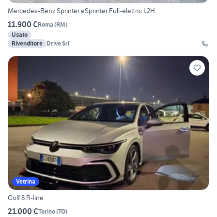
Mercedes-Benz Sprinter eSprinter Full-elettric L2H
11.900 €
Roma
(
RM
)
Usato
Rivenditore
Drive Srl
Vetrina
Golf 8 R-line
21.000 €
Torino
(
TO
)