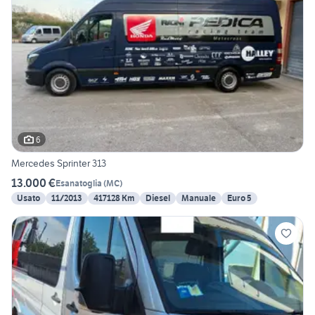
6
Mercedes Sprinter 313
13.000 €
Esanatoglia
(
MC
)
Usato
11/2013
417128 Km
Diesel
Manuale
Euro 5