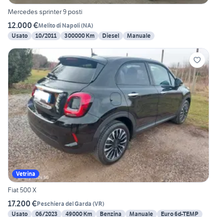
Mercedes sprinter 9 posti
12.000 €
Melito di Napoli
(
NA
)
Usato
10/2011
300000 Km
Diesel
Manuale
Vetrina
Fiat 500 X
17.200 €
Peschiera del Garda
(
VR
)
Usato
06/2023
49000 Km
Benzina
Manuale
Euro 6d-TEMP