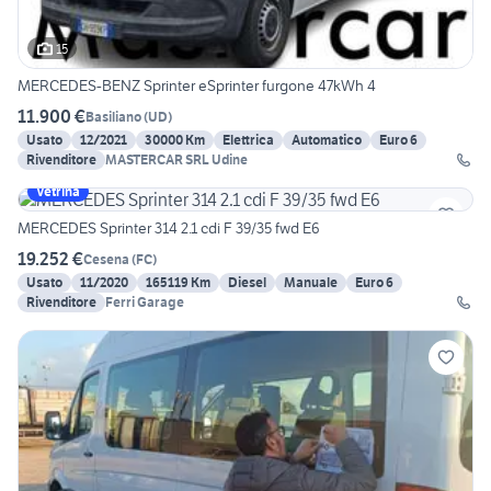
15
MERCEDES-BENZ Sprinter eSprinter furgone 47kWh 4
11.900 €
Basiliano
(
UD
)
Usato
12/2021
30000 Km
Elettrica
Automatico
Euro 6
Rivenditore
MASTERCAR SRL Udine
Vetrina
MERCEDES Sprinter 314 2.1 cdi F 39/35 fwd E6
19.252 €
Cesena
(
FC
)
Usato
11/2020
165119 Km
Diesel
Manuale
Euro 6
Rivenditore
Ferri Garage