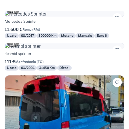
5
Mercedes Sprinter
11.600 €
Roma
(
RM
)
Usato
08/2017
300000 Km
Metano
Manuale
Euro 6
5
ricambi sprinter
111 €
Manfredonia
(
FG
)
Usato
03/2004
31450 Km
Diesel