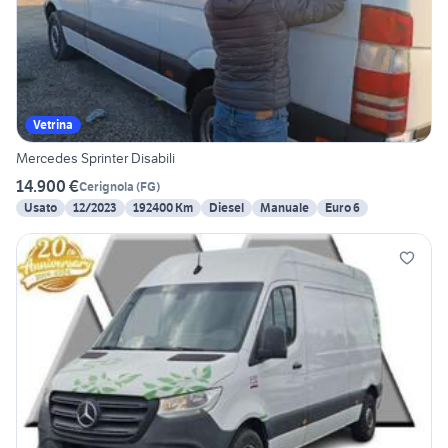
Vetrina
Mercedes Sprinter Disabili
14.900 €
Cerignola
(
FG
)
Usato
12/2023
192400 Km
Diesel
Manuale
Euro 6