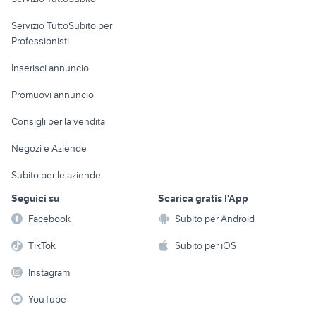
elettronica
per la casa e la
sports e hobby
Servizio TuttoSubito per
persona
Informatica
Animali
Professionisti
Arredamento e
Console e
Accessori per
Casalinghi
Inserisci annuncio
Videogiochi
animali
Elettrodomestici
Promuovi annuncio
Audio/Video
Musica e Film
Giardino e Fai da te
Consigli per la vendita
Fotografia
Libri e Riviste
Abbigliamento e
Negozi e Aziende
Telefonia
Strumenti Musicali
Accessori
Subito per le aziende
Sports
Tutto per i bambini
Seguici su
Scarica gratis l'App
Biciclette
Facebook
Subito per Android
Collezionismo
TikTok
Subito per iOS
Instagram
YouTube