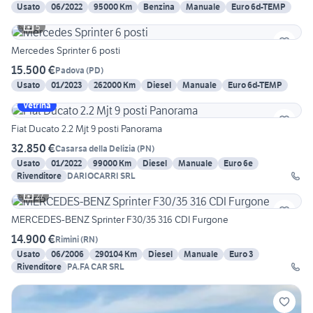
Usato
06/2022
95000 Km
Benzina
Manuale
Euro 6d-TEMP
5
Mercedes Sprinter 6 posti
15.500 €
Padova
(
PD
)
Usato
01/2023
262000 Km
Diesel
Manuale
Euro 6d-TEMP
Vetrina
Fiat Ducato 2.2 Mjt 9 posti Panorama
32.850 €
Casarsa della Delizia
(
PN
)
Usato
01/2022
99000 Km
Diesel
Manuale
Euro 6e
Rivenditore
DARIOCARRI SRL
27
MERCEDES-BENZ Sprinter F30/35 316 CDI Furgone
14.900 €
Rimini
(
RN
)
Usato
06/2006
290104 Km
Diesel
Manuale
Euro 3
Rivenditore
PA.FA CAR SRL