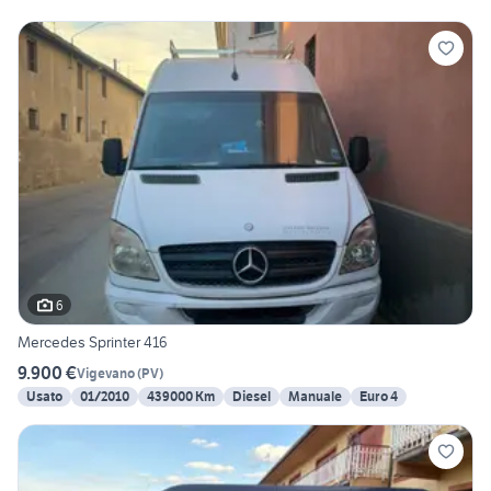
6
Mercedes Sprinter 416
9.900 €
Vigevano
(
PV
)
Usato
01/2010
439000 Km
Diesel
Manuale
Euro 4