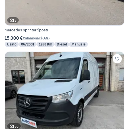
3
mercedes sprinter 9posti
15.000 €
Calamonaci
(
AG
)
Usato
06/2001
1258 Km
Diesel
Manuale
30