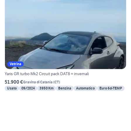
Vetrina
Yaris GR turbo Mk2 Circuit pack DAT8 + invernali
51.900 €
Gravina di Catania
(
CT
)
Usato
09/2024
3950 Km
Benzina
Automatico
Euro 6d-TEMP