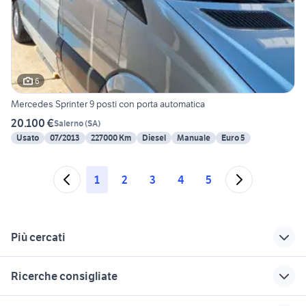
6
Mercedes Sprinter 9 posti con porta automatica
20.100 €
Salerno
(
SA
)
Usato
07/2013
227000 Km
Diesel
Manuale
Euro 5
1
2
3
4
5
Più cercati
Correlati
Richerche simili
Suggerimenti
Ricerche consigliate
sprinter 316 cdi auto
regalo auto Roma
alfa 164 v6 turbo
auto Melizzano
fiat San Giovanni Lupatoto
sprinter
freelander 1
ford fiesta 2013