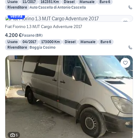
Usato
11/2017
162351 Km
Diesel
Manuale
Euro 6
Rivenditore
Auto Cascella di Antonio Cascella
Vetrina
Fiat Fiorino 1.3 MJT Cargo Adventure 2017
4.200 €
Fasano
(
BR
)
Usato
04/2017
173000 Km
Diesel
Manuale
Euro 6
Rivenditore
Boggia Cosimo
6