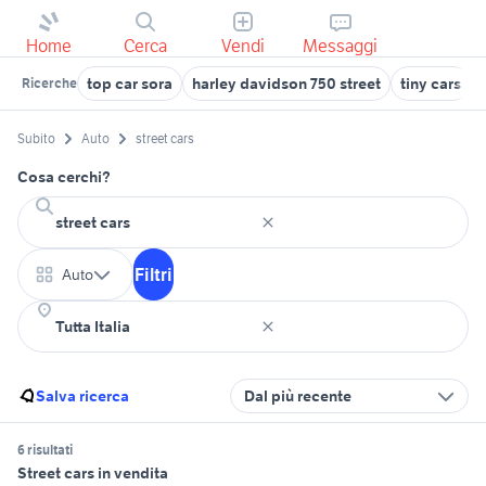
Home
Cerca
Vendi
Messaggi
top car sora
harley davidson 750 street
tiny cars
Ricerche
Subito
Auto
street cars
Cosa cerchi?
Filtri
Auto
Salva ricerca
Dal più recente
6 risultati
Street cars in vendita