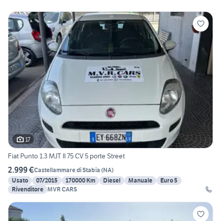
17
Fiat Punto 1.3 MJT II 75 CV 5 porte Street
2.999 €
Castellammare di Stabia
(
NA
)
Usato
07/2015
170000 Km
Diesel
Manuale
Euro 5
Rivenditore
MVR CARS