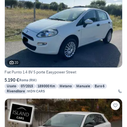
20
Fiat Punto 1.4 8V 5 porte Easypower Street
5.190 €
Roma
(
RM
)
Usato
07/2015
189000 Km
Metano
Manuale
Euro 6
Rivenditore
MDN CARS