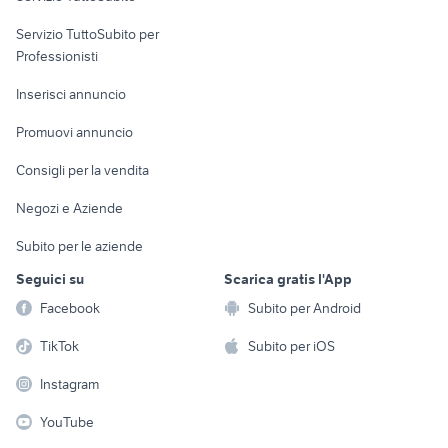
elettronica
per la casa e la
sports e hobby
Servizio TuttoSubito per
persona
Informatica
Animali
Professionisti
Arredamento e
Console e
Accessori per
Casalinghi
Inserisci annuncio
Videogiochi
animali
Elettrodomestici
Promuovi annuncio
Audio/Video
Musica e Film
Giardino e Fai da te
Consigli per la vendita
Fotografia
Libri e Riviste
Abbigliamento e
Negozi e Aziende
Telefonia
Strumenti Musicali
Accessori
Subito per le aziende
Sports
Tutto per i bambini
Seguici su
Scarica gratis l'App
Biciclette
Facebook
Subito per Android
Collezionismo
TikTok
Subito per iOS
Instagram
YouTube