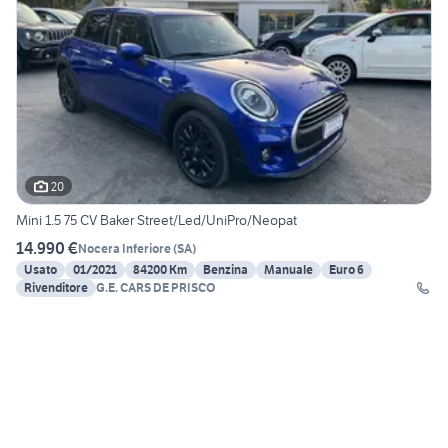
20
Mini 1.5 75 CV Baker Street/Led/UniPro/Neopat
14.990 €
Nocera Inferiore
(
SA
)
Usato
01/2021
84200 Km
Benzina
Manuale
Euro 6
Rivenditore
G.E. CARS DE PRISCO