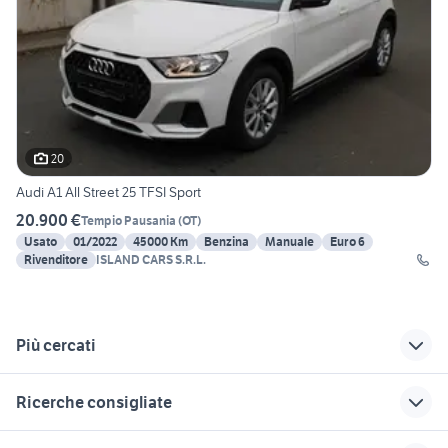
20
Audi A1 All Street 25 TFSI Sport
20.900 €
Tempio Pausania
(
OT
)
Usato
01/2022
45000 Km
Benzina
Manuale
Euro 6
Rivenditore
ISLAND CARS S.R.L.
Più cercati
Correlati
Richerche simili
Suggerimenti
Ricerche consigliate
faber car
auto usate
gla 2018
barrafranca
audi a3 usata bergamo
fiat strada auto Senorbi
touring cars
lancia lybra