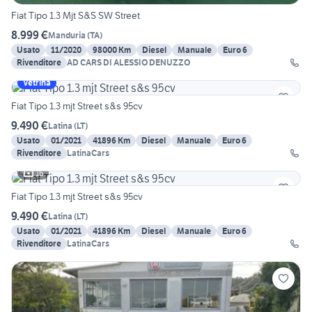
Fiat Tipo 1.3 Mjt S&S SW Street
8.999 €
Manduria
(
TA
)
Usato
11/2020
98000 Km
Diesel
Manuale
Euro 6
Rivenditore
AD CARS DI ALESSIO DENUZZO
Vetrina
Fiat Tipo 1.3 mjt Street s&s 95cv
9.490 €
Latina
(
LT
)
Usato
01/2021
41896 Km
Diesel
Manuale
Euro 6
Rivenditore
LatinaCars
16
Fiat Tipo 1.3 mjt Street s&s 95cv
9.490 €
Latina
(
LT
)
Usato
01/2021
41896 Km
Diesel
Manuale
Euro 6
Rivenditore
LatinaCars