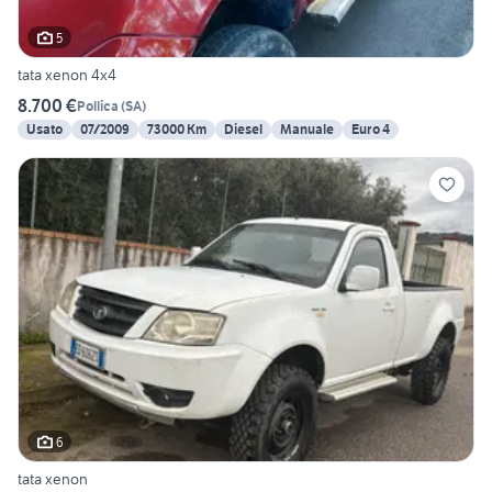
5
tata xenon 4x4
8.700 €
Pollica
(
SA
)
Usato
07/2009
73000 Km
Diesel
Manuale
Euro 4
6
tata xenon