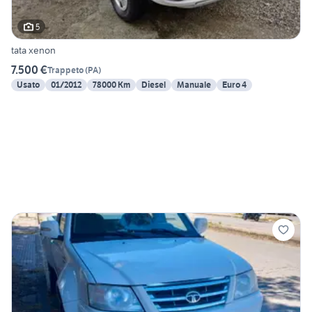
5
tata xenon
7.500 €
Trappeto
(
PA
)
Usato
01/2012
78000 Km
Diesel
Manuale
Euro 4