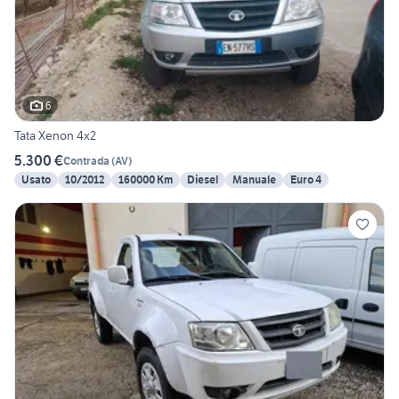
6
Tata Xenon 4x2
5.300 €
Contrada
(
AV
)
Usato
10/2012
160000 Km
Diesel
Manuale
Euro 4