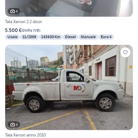
4
Tata Xenon 2.2 dicor
5.500 €
Ghiffa
(
VB
)
Usato
11/2009
143600 Km
Diesel
Manuale
Euro 4
4
Tata Xenon anno 2010