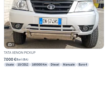
5
TATA XENON PICKUP
7.000 €
Bari
(
BA
)
Usato
10/2012
165000 Km
Diesel
Manuale
Euro 4