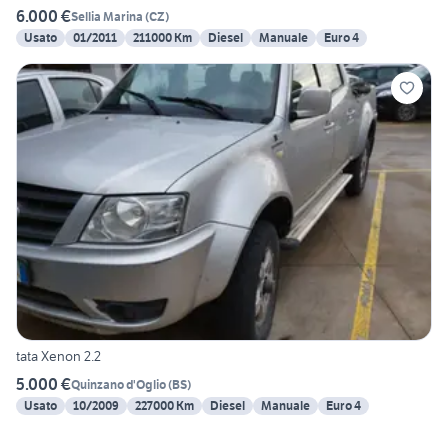
6.000 €
Sellia Marina
(
CZ
)
Usato
01/2011
211000 Km
Diesel
Manuale
Euro 4
tata Xenon 2.2
5.000 €
Quinzano d'Oglio
(
BS
)
Usato
10/2009
227000 Km
Diesel
Manuale
Euro 4