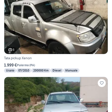
6
Tata pickup Xenon
1.999 €
Palermo
(
PA
)
Usato
07/2010
200000 Km
Diesel
Manuale