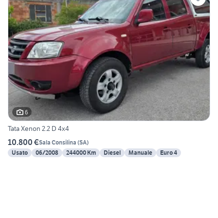
6
Tata Xenon 2.2 D 4x4
10.800 €
Sala Consilina
(
SA
)
Usato
06/2008
244000 Km
Diesel
Manuale
Euro 4