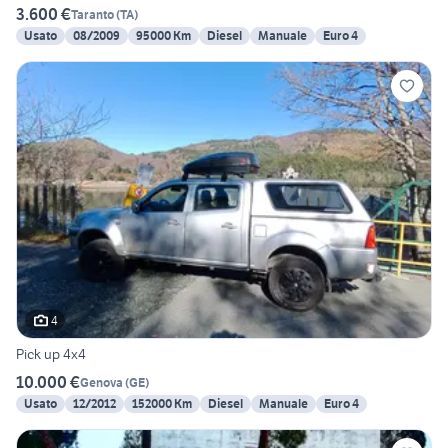
3.600 €
Taranto
(
TA
)
Usato
08/2009
95000 Km
Diesel
Manuale
Euro 4
4
Pick up 4x4
10.000 €
Genova
(
GE
)
Usato
12/2012
152000 Km
Diesel
Manuale
Euro 4