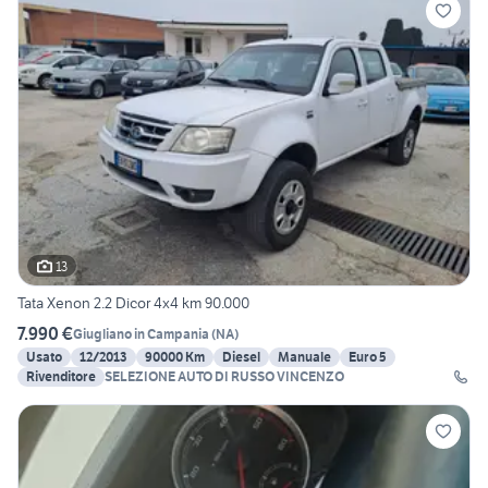
13
Tata Xenon 2.2 Dicor 4x4 km 90.000
7.990 €
Giugliano in Campania
(
NA
)
Usato
12/2013
90000 Km
Diesel
Manuale
Euro 5
Rivenditore
SELEZIONE AUTO DI RUSSO VINCENZO