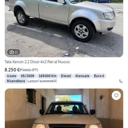
12
Tata Xenon 2.2 Dicor 4x2 Pari al Nuovo
8.250 €
Pistoia
(
PT
)
Usato
05/2009
189000 Km
Diesel
Manuale
Euro 4
Rivenditore
Lazzari automobili