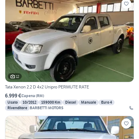
12
Tata Xenon 2.2 D 4x2 Unipro PERMUTE RATE
6.999 €
Capena
(
RM
)
Usato
10/2012
159000 Km
Diesel
Manuale
Euro 4
Rivenditore
BARBETTI MOTORS