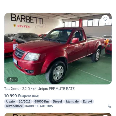
12
Tata Xenon 2.2 D 4x4 Unipro PERMUTE RATE
10.999 €
Capena
(
RM
)
Usato
10/2012
68000 Km
Diesel
Manuale
Euro 4
Rivenditore
BARBETTI MOTORS