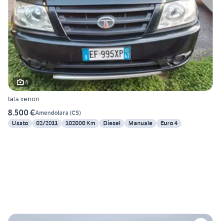
6
tata xenon
8.500 €
Amendolara
(
CS
)
Usato
02/2011
102000 Km
Diesel
Manuale
Euro 4