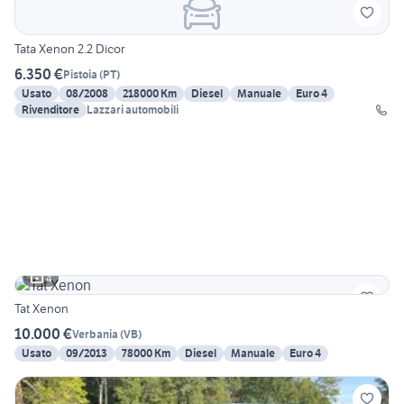
Tata Xenon 2.2 Dicor
6.350 €
Pistoia
(
PT
)
Usato
08/2008
218000 Km
Diesel
Manuale
Euro 4
Rivenditore
Lazzari automobili
4
Tat Xenon
10.000 €
Verbania
(
VB
)
Usato
09/2013
78000 Km
Diesel
Manuale
Euro 4