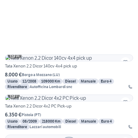
16
Tata Xenon 2.2 Dicor 140cv 4x4 pick up
8.000 €
Borgo a Mozzano
(
LU
)
Usato
12/2008
109000 Km
Diesel
Manuale
Euro 4
Rivenditore
Autofficina Lombardi snc
7
Tata Xenon 2.2 Dicor 4x2 PC Pick-up
6.350 €
Pistoia
(
PT
)
Usato
08/2009
218000 Km
Diesel
Manuale
Euro 4
Rivenditore
Lazzari automobili