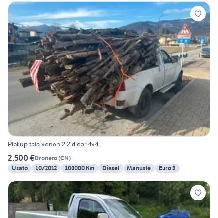
Pickup tata xenon 2.2 dicor 4x4
2.500 €
Dronero
(
CN
)
Usato
10/2012
100000 Km
Diesel
Manuale
Euro 5