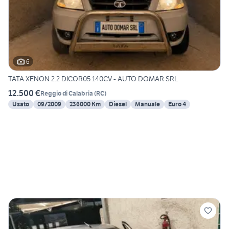
6
TATA XENON 2.2 DICOR05 140CV - AUTO DOMAR SRL
12.500 €
Reggio di Calabria
(
RC
)
Usato
09/2009
236000 Km
Diesel
Manuale
Euro 4