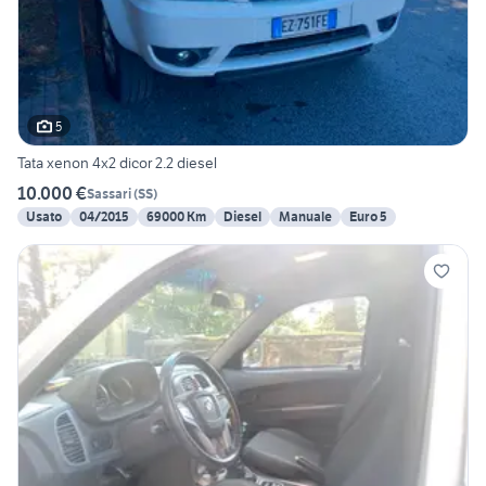
5
Tata xenon 4x2 dicor 2.2 diesel
10.000 €
Sassari
(
SS
)
Usato
04/2015
69000 Km
Diesel
Manuale
Euro 5