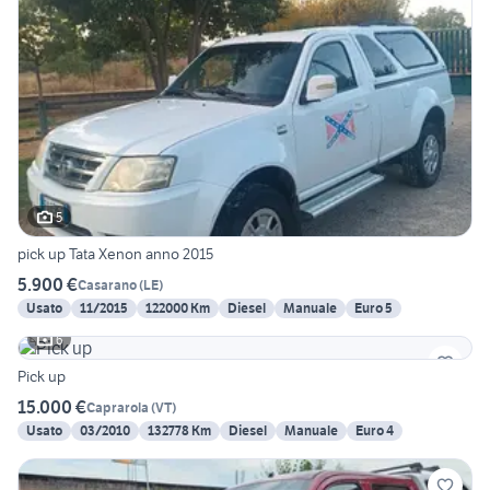
5
pick up Tata Xenon anno 2015
5.900 €
Casarano
(
LE
)
Usato
11/2015
122000 Km
Diesel
Manuale
Euro 5
6
Pick up
15.000 €
Caprarola
(
VT
)
Usato
03/2010
132778 Km
Diesel
Manuale
Euro 4