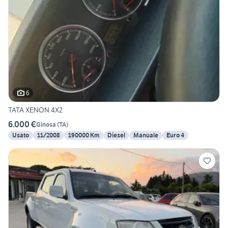
6
TATA XENON 4X2
6.000 €
Ginosa
(
TA
)
Usato
11/2008
190000 Km
Diesel
Manuale
Euro 4