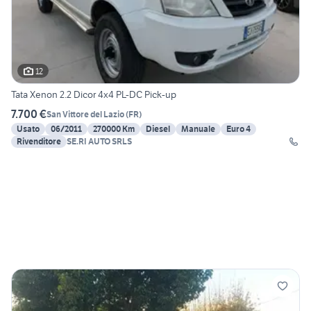
12
Tata Xenon 2.2 Dicor 4x4 PL-DC Pick-up
7.700 €
San Vittore del Lazio
(
FR
)
Usato
06/2011
270000 Km
Diesel
Manuale
Euro 4
Rivenditore
SE.RI AUTO SRLS