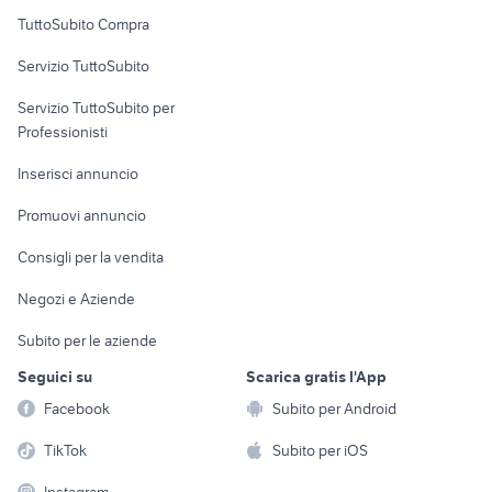
Uffici e Locali
TuttoSubito Compra
commerciali
Servizio TuttoSubito
elettronica
per la casa e la
sports e hobby
Servizio TuttoSubito per
persona
Informatica
Animali
Professionisti
Arredamento e
Console e
Accessori per
Casalinghi
Inserisci annuncio
Videogiochi
animali
Elettrodomestici
Promuovi annuncio
Audio/Video
Musica e Film
Giardino e Fai da te
Consigli per la vendita
Fotografia
Libri e Riviste
Abbigliamento e
Negozi e Aziende
Telefonia
Strumenti Musicali
Accessori
Subito per le aziende
Sports
Tutto per i bambini
Seguici su
Scarica gratis l'App
Biciclette
Facebook
Subito per Android
Collezionismo
TikTok
Subito per iOS