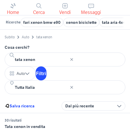
Home
Cerca
Vendi
Messaggi
fari xenon bmw e90
xenon biciclette
tata aria 4x4
Ricerche
Subito
Auto
tata xenon
Cosa cerchi?
Filtri
Auto
Salva ricerca
Dal più recente
30 risultati
Tata xenon in vendita