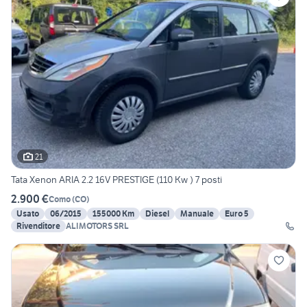
21
Tata Xenon ARIA 2.2 16V PRESTIGE (110 Kw ) 7 posti
2.900 €
Como
(
CO
)
Usato
06/2015
155000 Km
Diesel
Manuale
Euro 5
Rivenditore
ALIMOTORS SRL