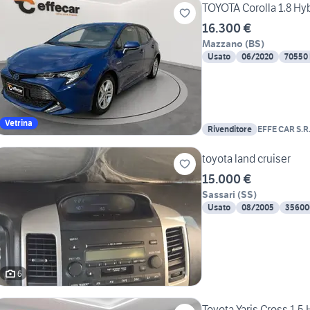
TOYOTA Corolla 1.8 Hyb
16.300 €
Mazzano
(
BS
)
Usato
06/2020
70550
Vetrina
Rivenditore
EFFE CAR S.R.
toyota land cruiser
15.000 €
Sassari
(
SS
)
Usato
08/2005
35600
6
Toyota Yaris Cross 1.5