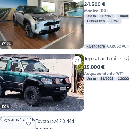
24.500 €
Modica
(
RG
)
Usato
02/2022
30440
Automatico
Euro 6
28
Rivenditore
CARUSO AUT
Toyota Land cruiser kz
15.000 €
Acquapendente
(
VT
)
Usato
12/1995
33000
6
Toyota rav4 2.0 d4d