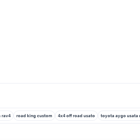
 rav4
road king custom
4x4 off road usato
toyota aygo usata