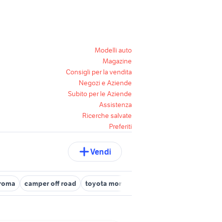
Modelli auto
Magazine
Consigli per la vendita
Negozi e Aziende
Subito per le Aziende
Assistenza
Ricerche salvate
Preferiti
Vendi
 roma
camper off road
toyota monovolume 7 posti
toyota land