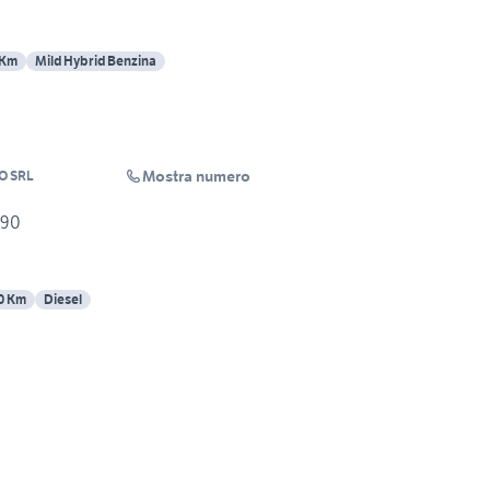
 Km
Mild Hybrid Benzina
Mostra numero
O SRL
j90
0 Km
Diesel