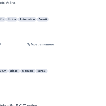
rid Active
 Km
Ibrida
Automatico
Euro 6
Mostra numero
L.
0 Km
Diesel
Manuale
Euro 3
 Hybrid 5p. E-CVT Active