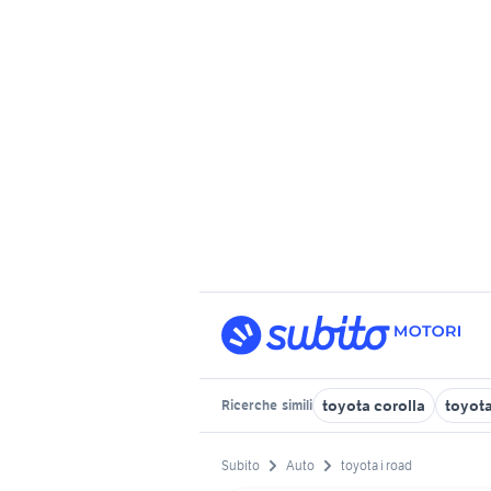
toyota corolla
toyota
Ricerche
simili
Subito
Auto
toyota i road