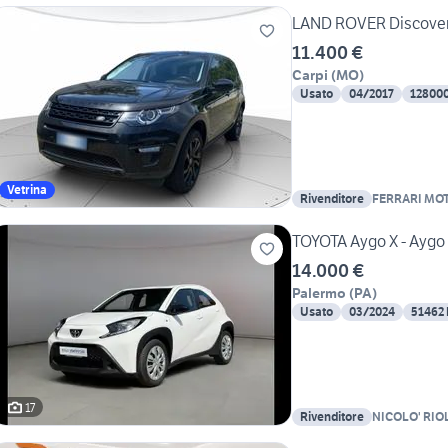
LAND ROVER Discovery
11.400 €
Carpi
(
MO
)
Usato
04/2017
12800
Vetrina
Rivenditore
FERRARI MO
TOYOTA Aygo X - Aygo X
14.000 €
Palermo
(
PA
)
Usato
03/2024
51462
17
Rivenditore
NICOLO' RIOL