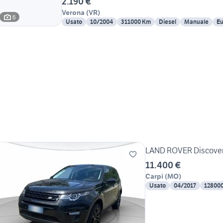
2.190 €
Verona
(
VR
)
6
Usato
10/2004
311000 Km
Diesel
Manuale
Eu
LAND ROVER Discovery
11.400 €
Carpi
(
MO
)
Usato
04/2017
12800