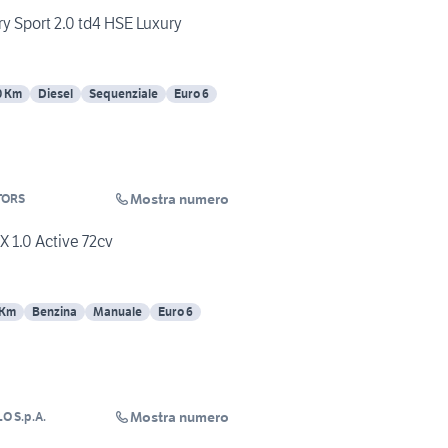
 Sport 2.0 td4 HSE Luxury
0 Km
Diesel
Sequenziale
Euro 6
Mostra numero
TORS
 1.0 Active 72cv
 Km
Benzina
Manuale
Euro 6
Mostra numero
O S.p.A.