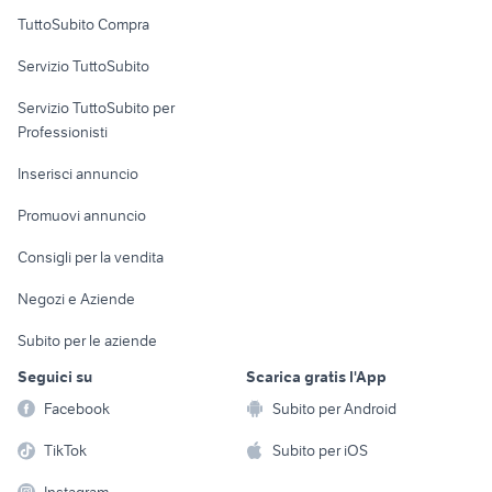
Uffici e Locali
TuttoSubito Compra
commerciali
Servizio TuttoSubito
elettronica
per la casa e la
sports e hobby
Servizio TuttoSubito per
persona
Informatica
Animali
Professionisti
Arredamento e
Console e
Accessori per
Casalinghi
Inserisci annuncio
Videogiochi
animali
Elettrodomestici
Promuovi annuncio
Audio/Video
Musica e Film
Giardino e Fai da te
Consigli per la vendita
Fotografia
Libri e Riviste
Abbigliamento e
Negozi e Aziende
Telefonia
Strumenti Musicali
Accessori
Subito per le aziende
Sports
Tutto per i bambini
Seguici su
Scarica gratis l'App
Biciclette
Facebook
Subito per Android
Collezionismo
TikTok
Subito per iOS