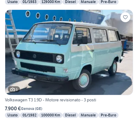
Usato
01/1983
129000 Km
Diesel
Manuale
Pre-Euro
6
Volkswagen T3 1.9D - Motore revisionato - 3 posti
7.900 €
Genova
(
GE
)
Usato
01/1982
100000 Km
Diesel
Manuale
Pre-Euro