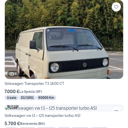
6
Volswagen Transporter T3 1600 CT
7.000 €
La Spezia
(
SP
)
Usato
02/1981
90000 Km
6
Volkswagen vw t3 – t25 transporter turbo ASI
5.700 €
Benevento
(
BN
)