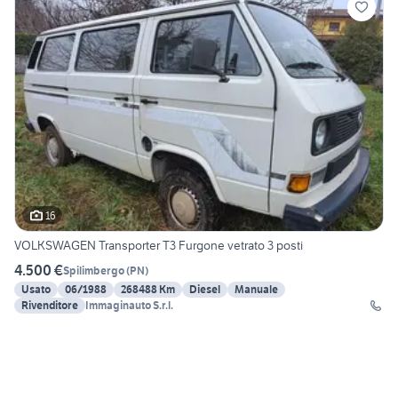
16
VOLKSWAGEN Transporter T3 Furgone vetrato 3 posti
4.500 €
Spilimbergo
(
PN
)
Usato
06/1988
268488 Km
Diesel
Manuale
Rivenditore
Immaginauto S.r.l.