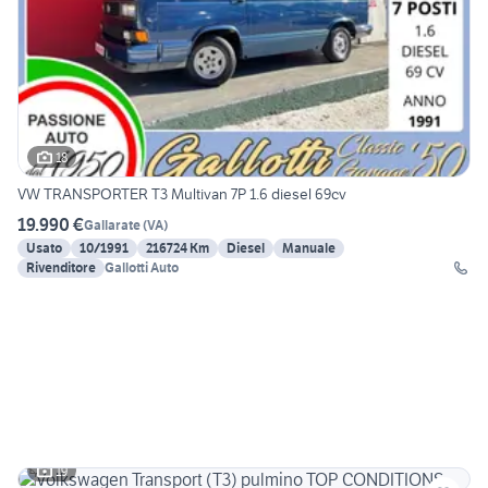
18
VW TRANSPORTER T3 Multivan 7P 1.6 diesel 69cv
19.990 €
Gallarate
(
VA
)
Usato
10/1991
216724 Km
Diesel
Manuale
Rivenditore
Gallotti Auto
19