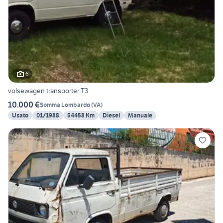
6
volsewagen transporter T3
10.000 €
Somma Lombardo
(
VA
)
Usato
01/1988
54458 Km
Diesel
Manuale