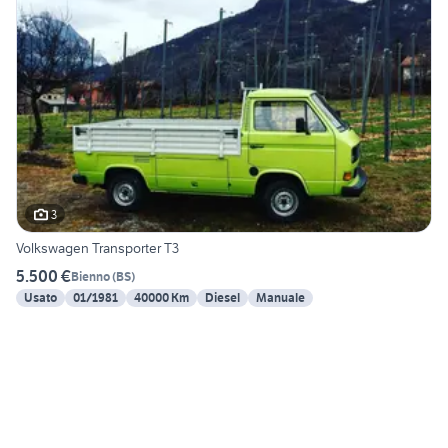
3
Volkswagen Transporter T3
5.500 €
Bienno
(
BS
)
Usato
01/1981
40000 Km
Diesel
Manuale