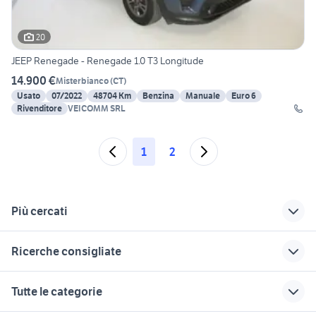
20
JEEP Renegade - Renegade 1.0 T3 Longitude
14.900 €
Misterbianco
(
CT
)
Usato
07/2022
48704 Km
Benzina
Manuale
Euro 6
Rivenditore
VEICOMM SRL
1
2
Più cercati
Correlati
Richerche simili
Suggerimenti
Ricerche consigliate
volkswagen
regalo auto Roma
alfa 159 ti berlina
transporter 2017
usata
auto porsche cayenne Puglia
mercedes classe b Napoli
auto usate pescara
Tutte le categorie
furgone volkswagen
topolino c belvedere
auto grandinate
ricambi bmw accessori auto
gla mercedes
transporter
Milano provincia
rav 4 usato