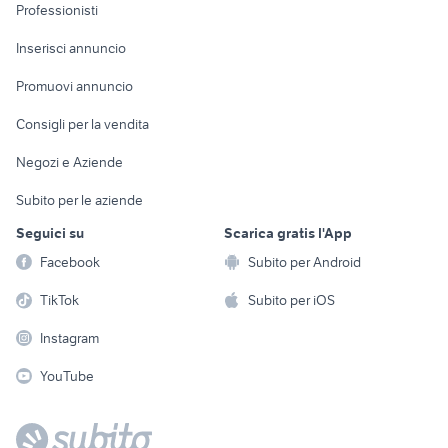
Informatica
Animali
Professionisti
Arredamento e
Console e
Accessori per
Casalinghi
Inserisci annuncio
Videogiochi
animali
Elettrodomestici
Promuovi annuncio
Audio/Video
Musica e Film
Giardino e Fai da te
Consigli per la vendita
Fotografia
Libri e Riviste
Abbigliamento e
Negozi e Aziende
Telefonia
Strumenti Musicali
Accessori
Subito per le aziende
Sports
Tutto per i bambini
Seguici su
Scarica gratis l'App
Biciclette
Facebook
Subito per Android
Collezionismo
TikTok
Subito per iOS
Instagram
YouTube