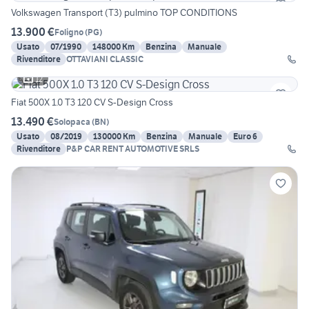
Volkswagen Transport (T3) pulmino TOP CONDITIONS
13.900 €
Foligno
(
PG
)
Usato
07/1990
148000 Km
Benzina
Manuale
Rivenditore
OTTAVIANI CLASSIC
12
Fiat 500X 1.0 T3 120 CV S-Design Cross
13.490 €
Solopaca
(
BN
)
Usato
08/2019
130000 Km
Benzina
Manuale
Euro 6
Rivenditore
P&P CAR RENT AUTOMOTIVE SRLS