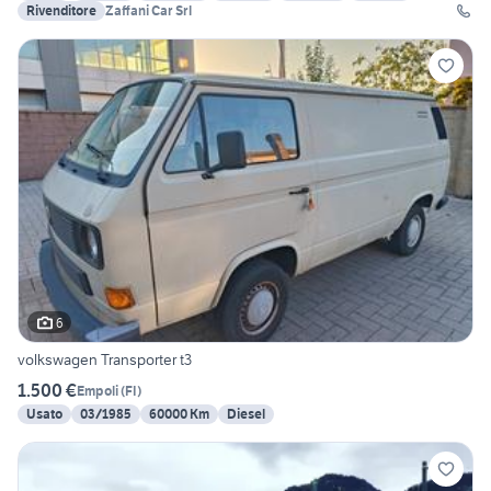
Rivenditore
Zaffani Car Srl
6
volkswagen Transporter t3
1.500 €
Empoli
(
FI
)
Usato
03/1985
60000 Km
Diesel