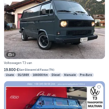
6
Volkswagen T3 van
19.800 €
San Giovanni di Fassa
(
TN
)
Usato
01/1989
166000 Km
Diesel
Manuale
Pre-Euro