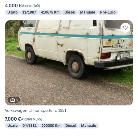
4.000 €
Aosta
(
AO
)
Usato
11/1987
410675 Km
Diesel
Manuale
Pre-Euro
6
Volkswagen t3 Transporter d 1981
7.000 €
Alghero
(
SS
)
Usato
04/1981
200000 Km
Diesel
Manuale