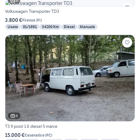
6
Volkswagen Transporter TD3
3.800 €
Firenze
(
FI
)
Usato
01/1981
34200 Km
Diesel
Manuale
6
T3 9 posti 1.6 diesel 5 marce
15.000 €
Cesenatico
(
FC
)