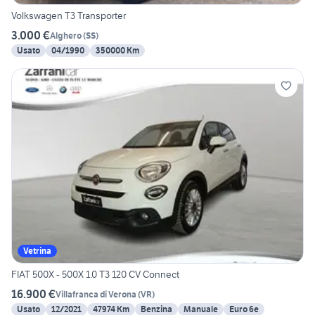
Volkswagen T3 Transporter
3.000 €
Alghero
(
SS
)
Usato
04/1990
350000 Km
Vetrina
FIAT 500X - 500X 1.0 T3 120 CV Connect
16.900 €
Villafranca di Verona
(
VR
)
Usato
12/2021
47974 Km
Benzina
Manuale
Euro 6e