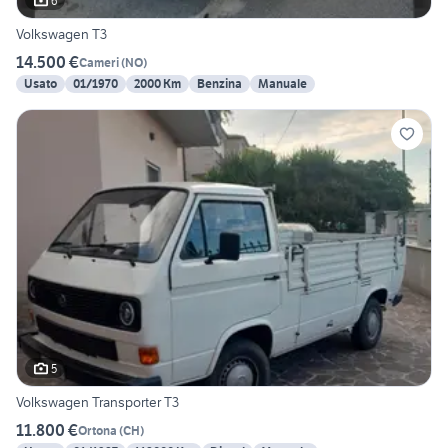
6
Volkswagen T3
14.500 €
Cameri
(
NO
)
Usato
01/1970
2000 Km
Benzina
Manuale
5
Volkswagen Transporter T3
11.800 €
Ortona
(
CH
)