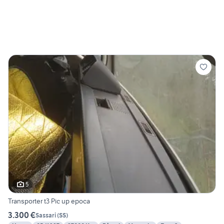
5
Transporter t3 Pic up epoca
3.300 €
Sassari
(
SS
)