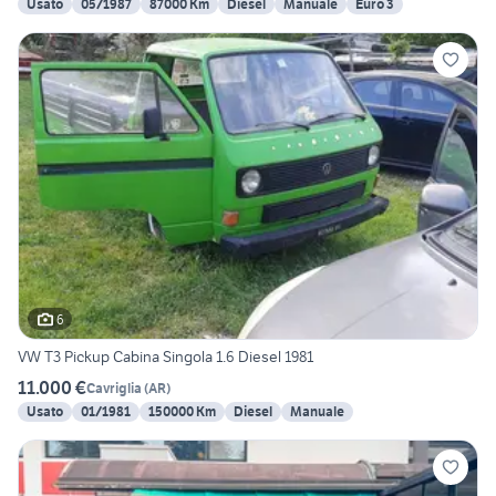
Usato
05/1987
87000 Km
Diesel
Manuale
Euro 3
6
VW T3 Pickup Cabina Singola 1.6 Diesel 1981
11.000 €
Cavriglia
(
AR
)
Usato
01/1981
150000 Km
Diesel
Manuale