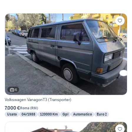
6
Volkswagen VanagonT3 (Transporter)
7.000 €
Roma
(
RM
)
Usato
04/1988
120000 Km
Gpl
Automatico
Euro 2