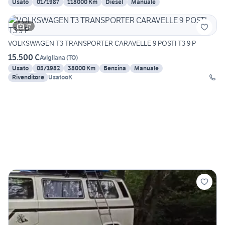
Usato
01/1987
118000 Km
Diesel
Manuale
17
VOLKSWAGEN T3 TRANSPORTER CARAVELLE 9 POSTI T3 9 P
15.500 €
Avigliana
(
TO
)
Usato
05/1982
38000 Km
Benzina
Manuale
Rivenditore
UsatooK