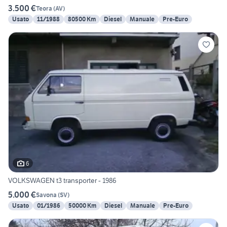
3.500 €
Teora
(
AV
)
Usato
11/1988
80500 Km
Diesel
Manuale
Pre-Euro
6
VOLKSWAGEN t3 transporter - 1986
5.000 €
Savona
(
SV
)
Usato
01/1986
50000 Km
Diesel
Manuale
Pre-Euro