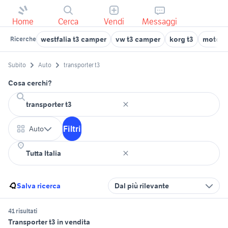
Home
Cerca
Vendi
Messaggi
westfalia t3 camper
vw t3 camper
korg t3
moto gu
Ricerche
Subito
Auto
transporter t3
Cosa cerchi?
Filtri
Auto
Salva ricerca
Dal più rilevante
41 risultati
Transporter t3 in vendita