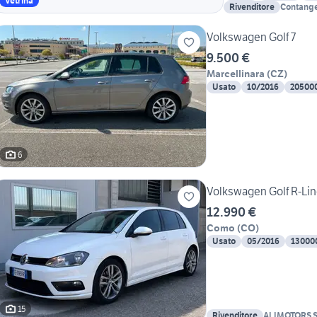
Vetrina
Rivenditore
Contangel
Volkswagen Golf 7
9.500 €
Marcellinara
(
CZ
)
Usato
10/2016
20500
6
Volkswagen Golf R-Lin
12.990 €
Como
(
CO
)
Usato
05/2016
13000
15
Rivenditore
ALIMOTORS 