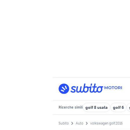
golf 8 usata
golf 6
Ricerche
simili
Subito
Auto
volkswagen golf 2016