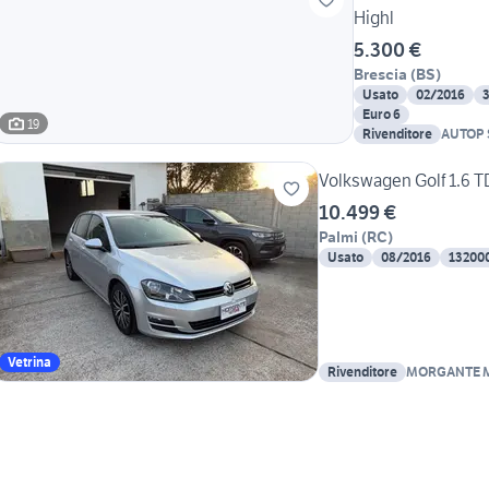
Highl
5.300 €
Brescia
(
BS
)
Usato
02/2016
Euro 6
19
Rivenditore
AUTOP S
Volkswagen Golf 1.6 TD
10.499 €
Palmi
(
RC
)
Usato
08/2016
13200
Vetrina
Rivenditore
MORGANTE 