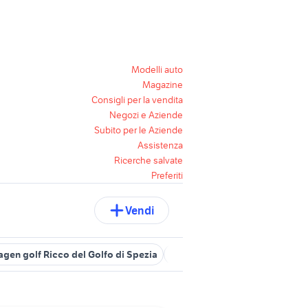
Modelli auto
Magazine
Consigli per la vendita
Negozi e Aziende
Subito per le Aziende
Assistenza
Ricerche salvate
Preferiti
Vendi
gen golf Ricco del Golfo di Spezia
golf 4 r32
cerchi in lega golf 