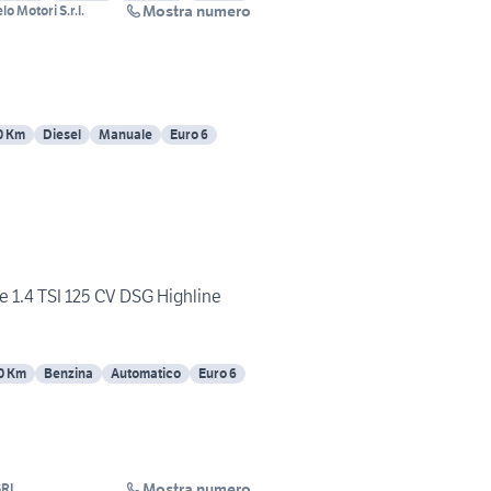
Mostra numero
o Motori S.r.l.
0 Km
Diesel
Manuale
Euro 6
e 1.4 TSI 125 CV DSG Highline
0 Km
Benzina
Automatico
Euro 6
Mostra numero
SRL