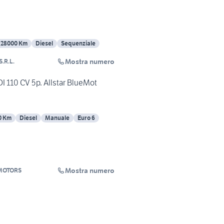
328000 Km
Diesel
Sequenziale
Mostra numero
.R.L.
I 110 CV 5p. Allstar BlueMot
0 Km
Diesel
Manuale
Euro 6
Mostra numero
MOTORS