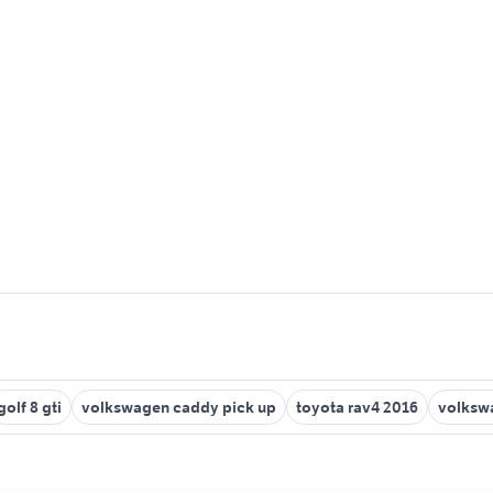
golf 8 gti
volkswagen caddy pick up
toyota rav4 2016
volkswa