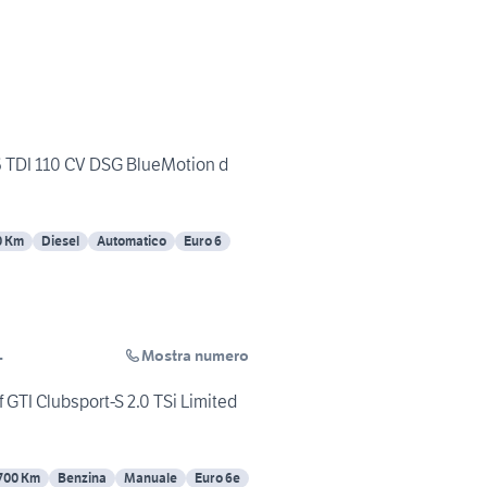
TDI 110 CV DSG BlueMotion d
0 Km
Diesel
Automatico
Euro 6
Mostra numero
L
TI Clubsport-S 2.0 TSi Limited
700 Km
Benzina
Manuale
Euro 6e