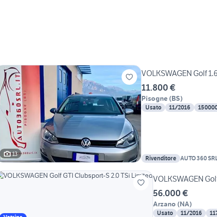
VOLKSWAGEN Golf 1.6 
11.800 €
Pisogne
(
BS
)
Usato
11/2016
15000
13
Rivenditore
AUTO 360 SR
VOLKSWAGEN Golf G
56.000 €
Arzano
(
NA
)
Usato
11/2016
11