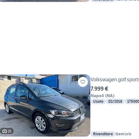
Volkswagen golf sports
7.999 €
Napoli
(
NA
)
Usato
02/2016
17500
19
Rivenditore
Gemi srls