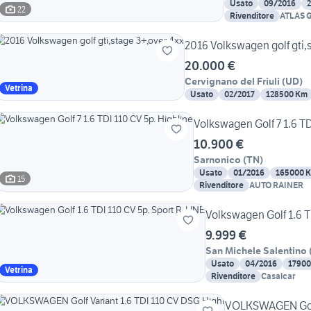
Usato
09/2016
22
Rivenditore
ATLAS 
2016 Volkswagen golf gti,
20.000 €
Cervignano del Friuli
(
UD
)
Vetrina
Usato
02/2017
128500 Km
Volkswagen Golf 7 1.6 TD
10.900 €
Sarnonico
(
TN
)
Usato
01/2016
165000 
15
Rivenditore
AUTO RAINER
Volkswagen Golf 1.6 T
9.999 €
San Michele Salentino
Usato
04/2016
1790
Vetrina
Rivenditore
Casalcar
VOLKSWAGEN Golf 