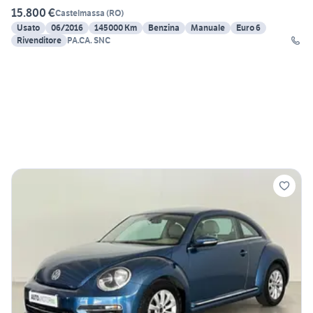
15.800 €
Castelmassa
(
RO
)
Usato
06/2016
145000 Km
Benzina
Manuale
Euro 6
Rivenditore
PA.CA. SNC