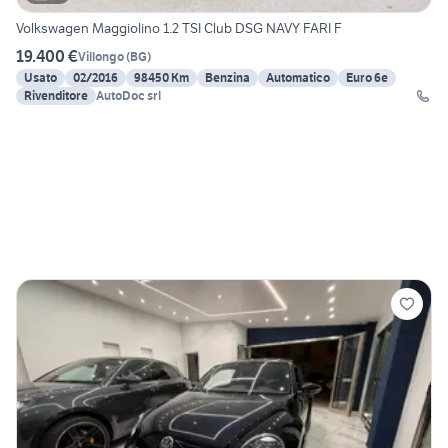
Volkswagen Maggiolino 1.2 TSI Club DSG NAVY FARI F
19.400 €
Villongo
(
BG
)
Usato
02/2016
98450 Km
Benzina
Automatico
Euro 6e
Rivenditore
AutoDoc srl