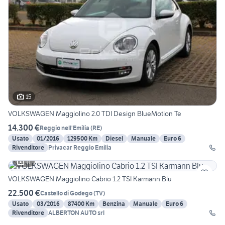
15
VOLKSWAGEN Maggiolino 2.0 TDI Design BlueMotion Te
14.300 €
Reggio nell'Emilia
(
RE
)
Usato
01/2016
129500 Km
Diesel
Manuale
Euro 6
Rivenditore
Privacar Reggio Emilia
11
VOLKSWAGEN Maggiolino Cabrio 1.2 TSI Karmann Blu
22.500 €
Castello di Godego
(
TV
)
Usato
03/2016
87400 Km
Benzina
Manuale
Euro 6
Rivenditore
ALBERTON AUTO srl