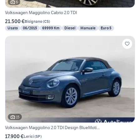
6
Volkswagen Maggiolino Cabrio 2.0 TDI
21.500 €
Bisignano
(
CS
)
Usato
06/2015
69999 Km
Diesel
Manuale
Euro 5
15
Volkswagen Maggiolino 2.0 TDI Design BlueMoti...
17.900 €
Lerici
(
SP
)