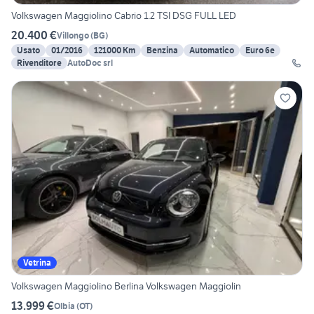
Volkswagen Maggiolino Cabrio 1.2 TSI DSG FULL LED
20.400 €
Villongo
(
BG
)
Usato
01/2016
121000 Km
Benzina
Automatico
Euro 6e
Rivenditore
AutoDoc srl
Vetrina
Volkswagen Maggiolino Berlina Volkswagen Maggiolin
13.999 €
Olbia
(
OT
)