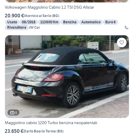
Volkswagen Maggiolino Cabrio 1.2 TSI DSG Allstar
20.900 €
Mornico al Serio
(
BG
)
Usato
08/2016
113800 Km
Benzina
Automatico
Euro 6
Rivenditore
JW Car
6
Maggiolino cabrio 1200 Turbo benzina neopatentati
23.650 €
Darfo Boario Terme
(
BS
)