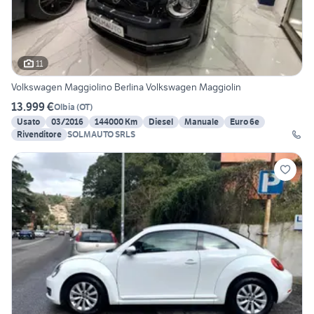
11
Volkswagen Maggiolino Berlina Volkswagen Maggiolin
13.999 €
Olbia
(
OT
)
Usato
03/2016
144000 Km
Diesel
Manuale
Euro 6e
Rivenditore
SOLMAUTO SRLS