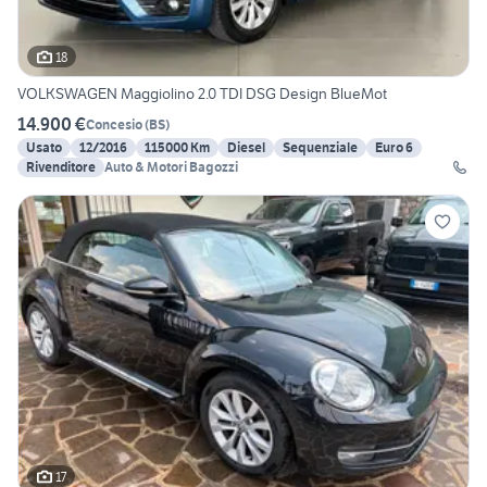
18
VOLKSWAGEN Maggiolino 2.0 TDI DSG Design BlueMot
14.900 €
Concesio
(
BS
)
Usato
12/2016
115000 Km
Diesel
Sequenziale
Euro 6
Rivenditore
Auto & Motori Bagozzi
17