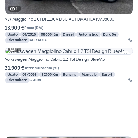
11
VW Maggiolino 2.0TDI 110CV DSG AUTOMATICA KM98000
13.900 €
Roma
(
RM
)
Usato
07/2016
98000 Km
Diesel
Automatico
Euro 6e
Rivenditore
ACR AUTO
17
Volkswagen Maggiolino Cabrio 1.2 TSI Design BlueMo
21.900 €
Tezze sul Brenta
(
VI
)
Usato
03/2016
82700 Km
Benzina
Manuale
Euro 6
Rivenditore
G Auto