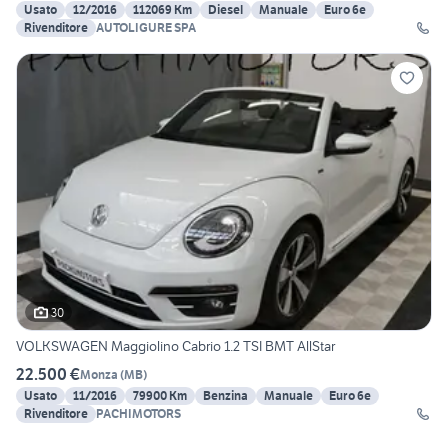
Usato
12/2016
112069 Km
Diesel
Manuale
Euro 6e
Rivenditore
AUTOLIGURE SPA
30
VOLKSWAGEN Maggiolino Cabrio 1.2 TSI BMT AllStar
22.500 €
Monza
(
MB
)
Usato
11/2016
79900 Km
Benzina
Manuale
Euro 6e
Rivenditore
PACHIMOTORS