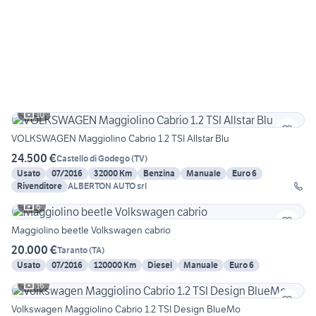
10
VOLKSWAGEN Maggiolino Cabrio 1.2 TSI Allstar Blu
24.500 €
Castello di Godego
(
TV
)
Usato
07/2016
32000 Km
Benzina
Manuale
Euro 6
Rivenditore
ALBERTON AUTO srl
6
Maggiolino beetle Volkswagen cabrio
20.000 €
Taranto
(
TA
)
Usato
07/2016
120000 Km
Diesel
Manuale
Euro 6
16
Volkswagen Maggiolino Cabrio 1.2 TSI Design BlueMo