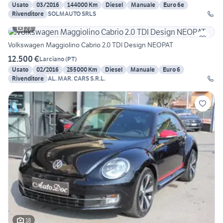
Usato
03/2016
144000 Km
Diesel
Manuale
Euro 6e
Rivenditore
SOLMAUTO SRLS
23
Volkswagen Maggiolino Cabrio 2.0 TDI Design NEOPAT
12.500 €
Larciano
(
PT
)
Usato
02/2016
255000 Km
Diesel
Manuale
Euro 6
Rivenditore
AL. MAR. CARS S.R.L.
18