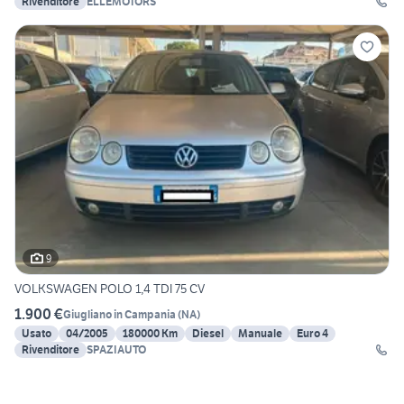
Rivenditore
ELLEMOTORS
9
VOLKSWAGEN POLO 1,4 TDI 75 CV
1.900 €
Giugliano in Campania
(
NA
)
Usato
04/2005
180000 Km
Diesel
Manuale
Euro 4
Rivenditore
SPAZIAUTO