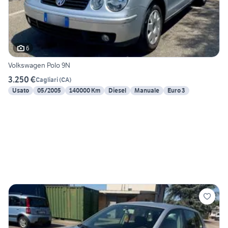
6
Volkswagen Polo 9N
3.250 €
Cagliari
(
CA
)
Usato
05/2005
140000 Km
Diesel
Manuale
Euro 3