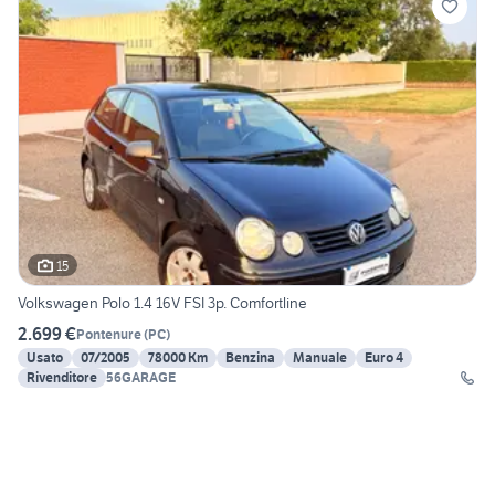
15
Volkswagen Polo 1.4 16V FSI 3p. Comfortline
2.699 €
Pontenure
(
PC
)
Usato
07/2005
78000 Km
Benzina
Manuale
Euro 4
Rivenditore
56GARAGE