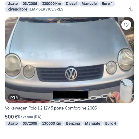
Usato
03/2006
220000 Km
Diesel
Manuale
Euro 4
Rivenditore
EMP SERVICE SRLS
5
Volkswagen Polo 1.2 12V 5 porte Comfortline 2005
500 €
Ravenna
(
RA
)
Usato
03/2005
130000 Km
Benzina
Manuale
Euro 4