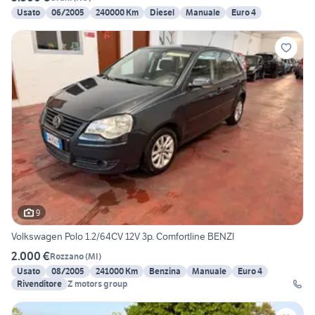
Usato
06/2005
240000 Km
Diesel
Manuale
Euro 4
9
Volkswagen Polo 1.2/64CV 12V 3p. Comfortline BENZI
2.000 €
Rozzano
(
MI
)
Usato
08/2005
241000 Km
Benzina
Manuale
Euro 4
Rivenditore
Z motors group