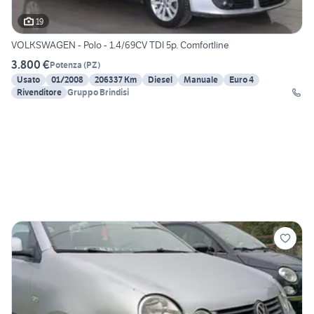
19
VOLKSWAGEN - Polo - 1.4/69CV TDI 5p. Comfortline
3.800 €
Potenza
(
PZ
)
Usato
01/2008
206337 Km
Diesel
Manuale
Euro 4
Rivenditore
Gruppo Brindisi