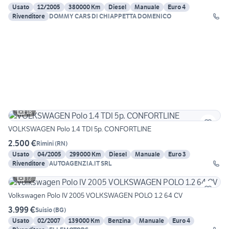
Usato
12/2005
380000 Km
Diesel
Manuale
Euro 4
Rivenditore
DOMMY CARS DI CHIAPPETTA DOMENICO
18
VOLKSWAGEN Polo 1.4 TDI 5p. CONFORTLINE
2.500 €
Rimini
(
RN
)
Usato
04/2005
299000 Km
Diesel
Manuale
Euro 3
Rivenditore
AUTOAGENZIA.IT SRL
12
Volkswagen Polo IV 2005 VOLKSWAGEN POLO 1.2 64 CV
3.999 €
Suisio
(
BG
)
Usato
02/2007
139000 Km
Benzina
Manuale
Euro 4