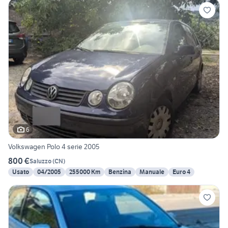
6
Volkswagen Polo 4 serie 2005
800 €
Saluzzo
(
CN
)
Usato
04/2005
255000 Km
Benzina
Manuale
Euro 4