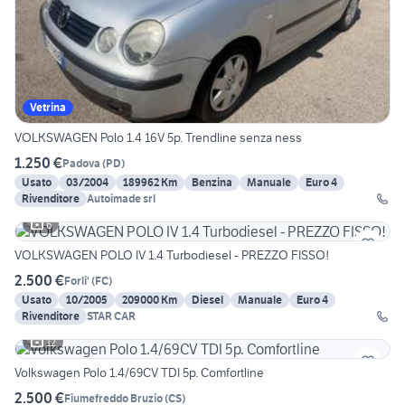
Vetrina
VOLKSWAGEN Polo 1.4 16V 5p. Trendline senza ness
1.250 €
Padova
(
PD
)
Usato
03/2004
189962 Km
Benzina
Manuale
Euro 4
Rivenditore
Autoimade srl
6
VOLKSWAGEN POLO IV 1.4 Turbodiesel - PREZZO FISSO!
2.500 €
Forli'
(
FC
)
Usato
10/2005
209000 Km
Diesel
Manuale
Euro 4
Rivenditore
STAR CAR
12
Volkswagen Polo 1.4/69CV TDI 5p. Comfortline
2.500 €
Fiumefreddo Bruzio
(
CS
)