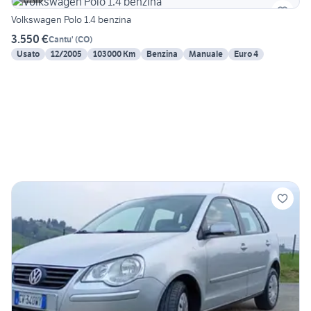
Volkswagen Polo 1.4 benzina
3.550 €
Cantu'
(
CO
)
Usato
12/2005
103000 Km
Benzina
Manuale
Euro 4