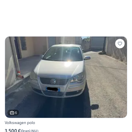
6
Volkswagen polo
3.500 €
Orani
(
NU
)