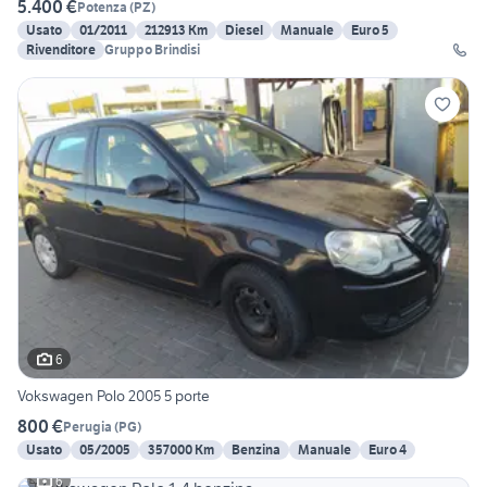
5.400 €
Potenza
(
PZ
)
Usato
01/2011
212913 Km
Diesel
Manuale
Euro 5
Rivenditore
Gruppo Brindisi
6
Vokswagen Polo 2005 5 porte
800 €
Perugia
(
PG
)
Usato
05/2005
357000 Km
Benzina
Manuale
Euro 4
6