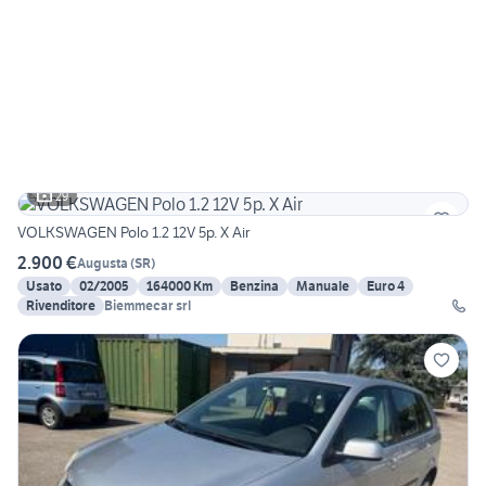
29
VOLKSWAGEN Polo 1.2 12V 5p. X Air
2.900 €
Augusta
(
SR
)
Usato
02/2005
164000 Km
Benzina
Manuale
Euro 4
Rivenditore
Biemmecar srl