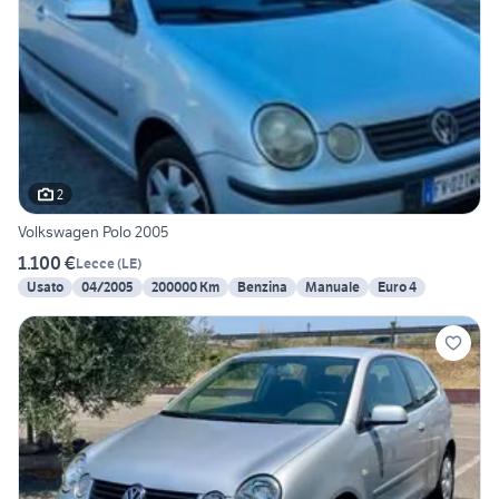
2
Volkswagen Polo 2005
1.100 €
Lecce
(
LE
)
Usato
04/2005
200000 Km
Benzina
Manuale
Euro 4