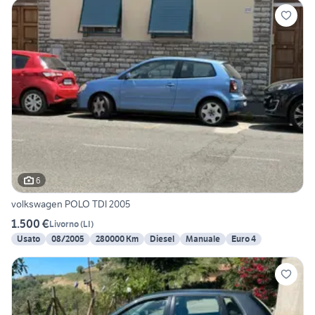
6
volkswagen POLO TDI 2005
1.500 €
Livorno
(
LI
)
Usato
08/2005
280000 Km
Diesel
Manuale
Euro 4