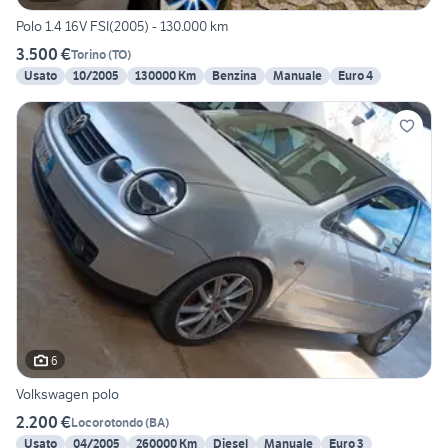
Polo 1.4 16V FSI(2005) - 130.000 km
3.500 €
Torino
(
TO
)
Usato
10/2005
130000 Km
Benzina
Manuale
Euro 4
6
Volkswagen polo
2.200 €
Locorotondo
(
BA
)
Usato
04/2005
260000 Km
Diesel
Manuale
Euro 3