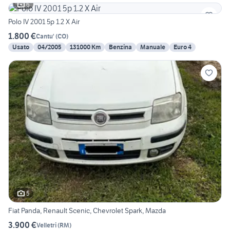
6
Polo IV 2001 5p 1.2 X Air
1.800 €
Cantu'
(
CO
)
Usato
04/2005
131000 Km
Benzina
Manuale
Euro 4
5
Fiat Panda, Renault Scenic, Chevrolet Spark, Mazda
3.900 €
Velletri
(
RM
)