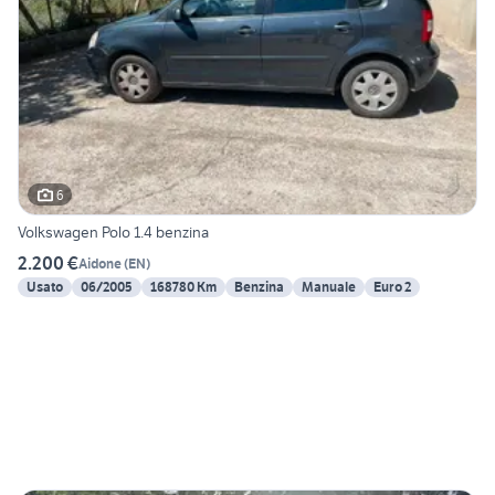
6
Volkswagen Polo 1.4 benzina
2.200 €
Aidone
(
EN
)
Usato
06/2005
168780 Km
Benzina
Manuale
Euro 2