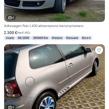
6
Volkswagen Polo 1.400 alimentazione benzina/metano
2.300 €
Forli'
(
FC
)
Usato
06/2005
290000 Km
Metano
Manuale
Euro 4
6