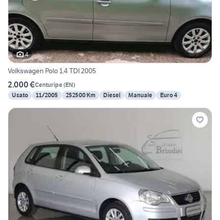
4
Volkswagen Polo 1.4 TDI 2005
2.000 €
Centuripe
(
EN
)
Usato
11/2005
252500 Km
Diesel
Manuale
Euro 4