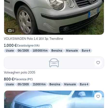
6
VOLKSWAGEN Polo 1.4 16V 3p. Trendline
1.000 €
Casalzuigno
(
VA
)
Usato
06/2005
185000 Km
Benzina
Manuale
Euro 4
Volwaghen polo 2005
800 €
Piacenza
(
PC
)
Usato
05/2005
21000 Km
Benzina
Manuale
Euro 4