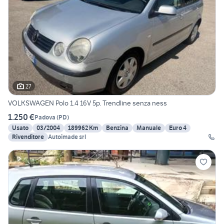
27
VOLKSWAGEN Polo 1.4 16V 5p. Trendline senza ness
1.250 €
Padova
(
PD
)
Usato
03/2004
189962 Km
Benzina
Manuale
Euro 4
Rivenditore
Autoimade srl