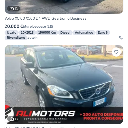
13
Volvo XC 60 XC60 D4 AWD Geartronic Business
20.000 €
Muro Leccese
(
LE
)
Usato
10/2018
156000 Km
Diesel
Automatico
Euro 6
Rivenditore
autoin
13