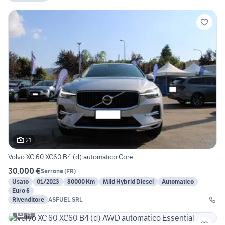
21
Volvo XC 60 XC60 B4 (d) automatico Core
30.000 €
Serrone
(
FR
)
Usato
01/2023
80000 Km
Mild Hybrid Diesel
Automatico
Euro 6
Rivenditore
ASFUEL SRL
15