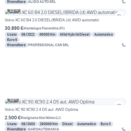
Rivenditore
ALIDO AUTO SRL
19
Volvo XC 60 B4 2.0 DIESEL/IBRIDA (d) AWD automatic
30.890 €
Montelupo Fiorentino
(
FI
)
Usato
06/2022
49000 Km
Mild Hybrid Diesel
Automatico
Euro 6
Rivenditore
PROFESSIONAL CAR SRL
5
Volvo XC 90 XC90 2.4 D5 aut. AWD Optima
2.500 €
Rosignano Marittimo
(
LI
)
Usato
08/2003
290000 Km
Diesel
Automatico
Euro 3
Rivenditore
GAROAUTOMANIA