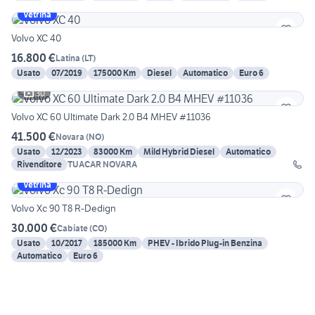
Vetrina
Volvo XC 40
16.800 €
Latina
(
LT
)
Usato
07/2019
175000 Km
Diesel
Automatico
Euro 6
30
Volvo XC 60 Ultimate Dark 2.0 B4 MHEV #11036
41.500 €
Novara
(
NO
)
Usato
12/2023
83000 Km
Mild Hybrid Diesel
Automatico
Rivenditore
TUACAR NOVARA
Vetrina
Volvo Xc 90 T8 R-Dedign
30.000 €
Cabiate
(
CO
)
Usato
10/2017
185000 Km
PHEV - Ibrido Plug-in Benzina
Automatico
Euro 6