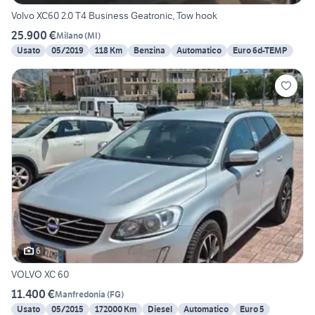
Volvo XC60 2.0 T4 Business Geatronic, Tow hook
25.900 €
Milano
(
MI
)
Usato
05/2019
118 Km
Benzina
Automatico
Euro 6d-TEMP
6
VOLVO XC 60
11.400 €
Manfredonia
(
FG
)
Usato
05/2015
172000 Km
Diesel
Automatico
Euro 5