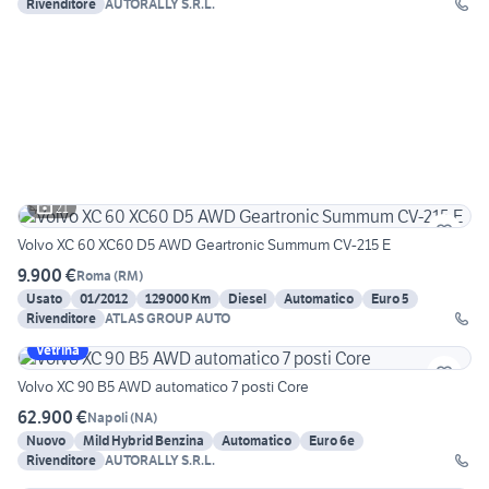
Rivenditore
AUTORALLY S.R.L.
21
Volvo XC 60 XC60 D5 AWD Geartronic Summum CV-215 E
9.900 €
Roma
(
RM
)
Usato
01/2012
129000 Km
Diesel
Automatico
Euro 5
Rivenditore
ATLAS GROUP AUTO
Vetrina
Volvo XC 90 B5 AWD automatico 7 posti Core
62.900 €
Napoli
(
NA
)
Nuovo
Mild Hybrid Benzina
Automatico
Euro 6e
Rivenditore
AUTORALLY S.R.L.