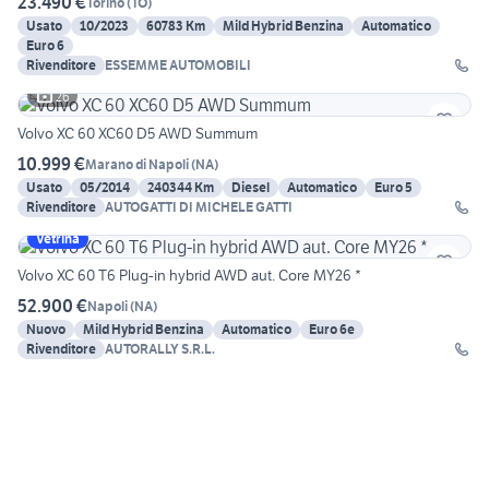
23.490 €
Torino
(
TO
)
Usato
10/2023
60783 Km
Mild Hybrid Benzina
Automatico
Euro 6
Rivenditore
ESSEMME AUTOMOBILI
26
Volvo XC 60 XC60 D5 AWD Summum
10.999 €
Marano di Napoli
(
NA
)
Usato
05/2014
240344 Km
Diesel
Automatico
Euro 5
Rivenditore
AUTOGATTI DI MICHELE GATTI
Vetrina
Volvo XC 60 T6 Plug-in hybrid AWD aut. Core MY26 *
52.900 €
Napoli
(
NA
)
Nuovo
Mild Hybrid Benzina
Automatico
Euro 6e
Rivenditore
AUTORALLY S.R.L.