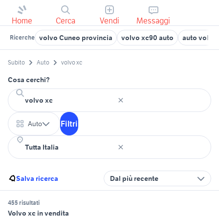
Home
Cerca
Vendi
Messaggi
volvo Cuneo provincia
volvo xc90 auto
auto volvo
Ricerche
Subito
Auto
volvo xc
Cosa cerchi?
Filtri
Auto
Salva ricerca
Dal più recente
455 risultati
Volvo xc in vendita