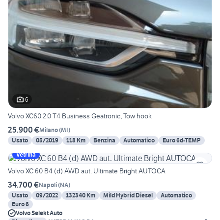
6
Volvo XC60 2.0 T4 Business Geatronic, Tow hook
25.900 €
Milano
(
MI
)
Usato
05/2019
118 Km
Benzina
Automatico
Euro 6d-TEMP
Vetrina
Volvo XC 60 B4 (d) AWD aut. Ultimate Bright AUTOCA
34.700 €
Napoli
(
NA
)
Usato
09/2022
132340 Km
Mild Hybrid Diesel
Automatico
Euro 6
Volvo Selekt Auto