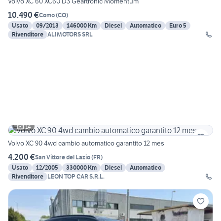
Volvo XC 60 XC60 D3 Geartronic Momentum
10.490 €
Como
(
CO
)
Usato
09/2013
146000 Km
Diesel
Automatico
Euro 5
Rivenditore
ALIMOTORS SRL
14
Volvo XC 90 4wd cambio automatico garantito 12 mes
4.200 €
San Vittore del Lazio
(
FR
)
Usato
12/2005
330000 Km
Diesel
Automatico
Rivenditore
LEON TOP CAR S.R.L.