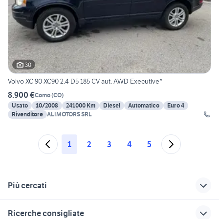
30
Volvo XC 90 XC90 2.4 D5 185 CV aut. AWD Executive*
8.900 €
Como
(
CO
)
Usato
10/2008
241000 Km
Diesel
Automatico
Euro 4
Rivenditore
ALIMOTORS SRL
1
2
3
4
5
Più cercati
Correlati
Richerche simili
Suggerimenti
Ricerche consigliate