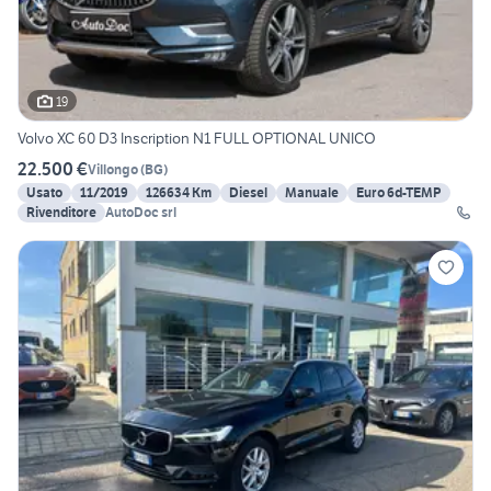
19
Volvo XC 60 D3 Inscription N1 FULL OPTIONAL UNICO
22.500 €
Villongo
(
BG
)
Usato
11/2019
126634 Km
Diesel
Manuale
Euro 6d-TEMP
Rivenditore
AutoDoc srl