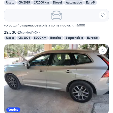
Usato
05/2015
172000 Km
Diesel
Automatico
Euro 5
volvo xc 40 superaccessoriata come nuova. Km 5000
29.500 €
Mondovi'
(
CN
)
Usato
05/2024
5000 Km
Benzina
Sequenziale
Euro 6b
Vetrina