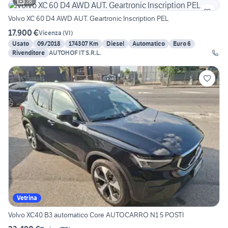
28
Volvo XC 60 D4 AWD AUT. Geartronic Inscription PEL
17.900 €
Vicenza
(
VI
)
Usato
09/2018
174307 Km
Diesel
Automatico
Euro 6
Rivenditore
AUTOHOF IT S.R.L.
Vetrina
Volvo XC40 B3 automatico Core AUTOCARRO N1 5 POSTI