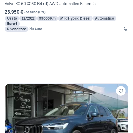
Volvo XC 60 XC60 B4 (d) AWD automatico Essential
25.950 €
Fossano
(
CN
)
Usato
12/2022
99000 Km
Mild Hybrid Diesel
Automatico
Euro 6
Rivenditore
Piu Auto