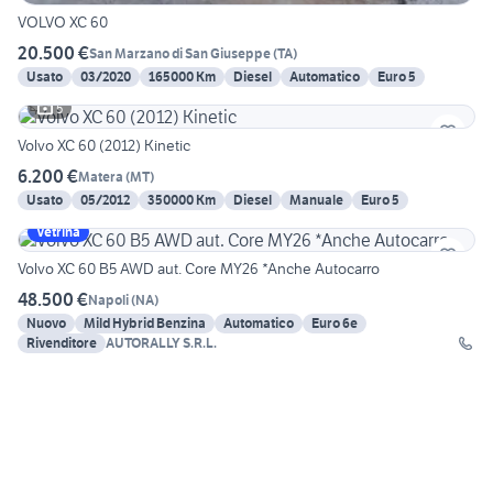
VOLVO XC 60
20.500 €
San Marzano di San Giuseppe
(
TA
)
Usato
03/2020
165000 Km
Diesel
Automatico
Euro 5
5
Volvo XC 60 (2012) Kinetic
6.200 €
Matera
(
MT
)
Usato
05/2012
350000 Km
Diesel
Manuale
Euro 5
Vetrina
Volvo XC 60 B5 AWD aut. Core MY26 *Anche Autocarro
48.500 €
Napoli
(
NA
)
Nuovo
Mild Hybrid Benzina
Automatico
Euro 6e
Rivenditore
AUTORALLY S.R.L.