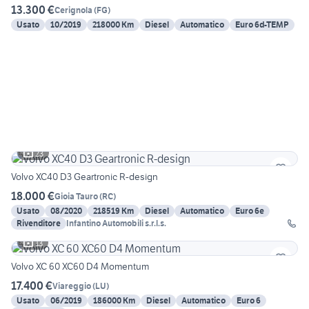
13.300 €
Cerignola
(
FG
)
Usato
10/2019
218000 Km
Diesel
Automatico
Euro 6d-TEMP
23
Volvo XC40 D3 Geartronic R-design
18.000 €
Gioia Tauro
(
RC
)
Usato
08/2020
218519 Km
Diesel
Automatico
Euro 6e
Rivenditore
Infantino Automobili s.r.l.s.
13
Volvo XC 60 XC60 D4 Momentum
17.400 €
Viareggio
(
LU
)
Usato
06/2019
186000 Km
Diesel
Automatico
Euro 6