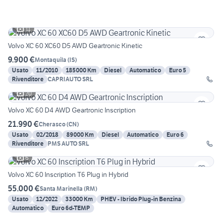
11
Volvo XC 60 XC60 D5 AWD Geartronic Kinetic
9.900 €
Montaquila
(
IS
)
Usato
11/2010
185000 Km
Diesel
Automatico
Euro 5
Rivenditore
CAPRIAUTO SRL
20
Volvo XC 60 D4 AWD Geartronic Inscription
21.990 €
Cherasco
(
CN
)
Usato
02/2018
89000 Km
Diesel
Automatico
Euro 6
Rivenditore
PMS AUTO SRL
6
Volvo XC 60 Inscription T6 Plug in Hybrid
55.000 €
Santa Marinella
(
RM
)
Usato
12/2022
33000 Km
PHEV - Ibrido Plug-in Benzina
Automatico
Euro 6d-TEMP