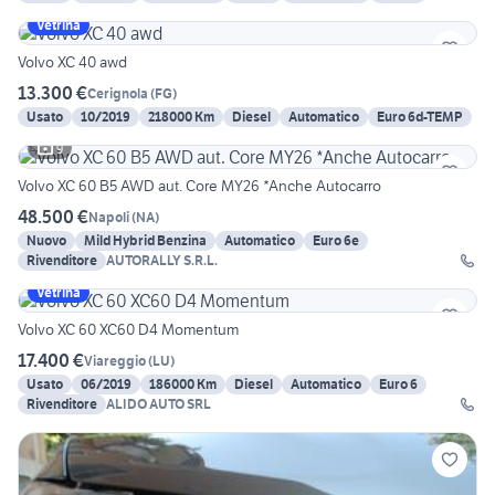
Vetrina
Volvo XC 40 awd
13.300 €
Cerignola
(
FG
)
Usato
10/2019
218000 Km
Diesel
Automatico
Euro 6d-TEMP
9
Volvo XC 60 B5 AWD aut. Core MY26 *Anche Autocarro
48.500 €
Napoli
(
NA
)
Nuovo
Mild Hybrid Benzina
Automatico
Euro 6e
Rivenditore
AUTORALLY S.R.L.
Vetrina
Volvo XC 60 XC60 D4 Momentum
17.400 €
Viareggio
(
LU
)
Usato
06/2019
186000 Km
Diesel
Automatico
Euro 6
Rivenditore
ALIDO AUTO SRL