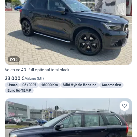
6
Volco xc 40 -full optional total black
33.000 €
Milano
(
MI
)
Usato
03/2025
16000 Km
Mild Hybrid Benzina
Automatico
Euro 6d-TEMP