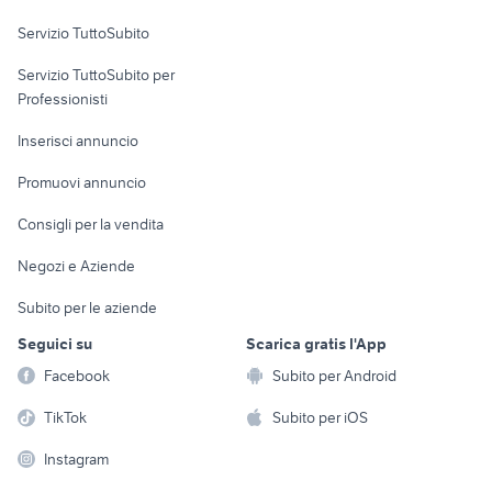
Servizio TuttoSubito
elettronica
per la casa e la
sports e hobby
Servizio TuttoSubito per
persona
Informatica
Animali
Professionisti
Arredamento e
Console e
Accessori per
Casalinghi
Inserisci annuncio
Videogiochi
animali
Elettrodomestici
Promuovi annuncio
Audio/Video
Musica e Film
Giardino e Fai da te
Consigli per la vendita
Fotografia
Libri e Riviste
Abbigliamento e
Negozi e Aziende
Telefonia
Strumenti Musicali
Accessori
Subito per le aziende
Sports
Tutto per i bambini
Seguici su
Scarica gratis l'App
Biciclette
Facebook
Subito per Android
Collezionismo
TikTok
Subito per iOS
Instagram