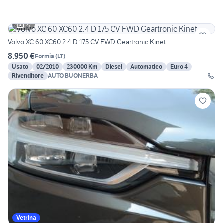
27
Volvo XC 60 XC60 2.4 D 175 CV FWD Geartronic Kinet
8.950 €
Formia
(
LT
)
Usato
02/2010
230000 Km
Diesel
Automatico
Euro 4
Rivenditore
AUTO BUONERBA
Vetrina