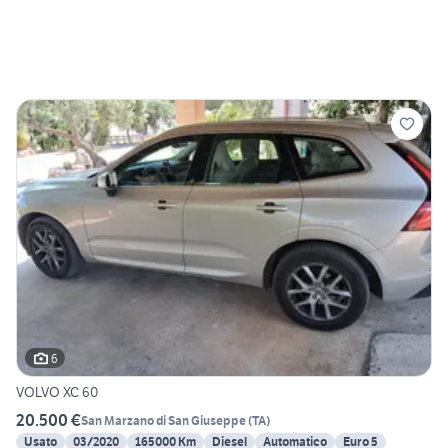
6
VOLVO XC 60
20.500 €
San Marzano di San Giuseppe
(
TA
)
Usato
03/2020
165000 Km
Diesel
Automatico
Euro 5