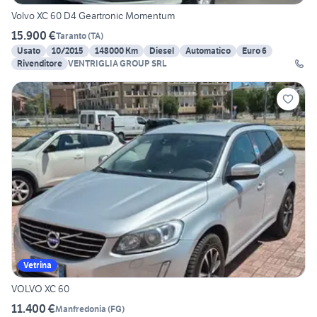
Volvo XC 60 D4 Geartronic Momentum
15.900 €
Taranto
(
TA
)
Usato
10/2015
148000 Km
Diesel
Automatico
Euro 6
Rivenditore
VENTRIGLIA GROUP SRL
Vetrina
VOLVO XC 60
11.400 €
Manfredonia
(
FG
)