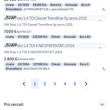
Usato
10/2019
89000 Km
Benzina
Manuale
Euro 6
Rivenditore
AUTOMARKET S.R.L specializzati VW
6
VW Polo 1.4 TDI Diesel Trendline 5p anno 2015
7.000 €
Aprilia
(
LT
)
Usato
07/2015
145200 Km
Diesel
Manuale
Euro 6b
11
VW Polo 1.4 TDI X NEOPATENTATI 2004
3.800 €
Ancona
(
AN
)
Usato
10/2004
127000 Km
Diesel
Manuale
Euro 3
Rivenditore
ANCONAUTO SRLS
1
2
3
4
5
Più cercati