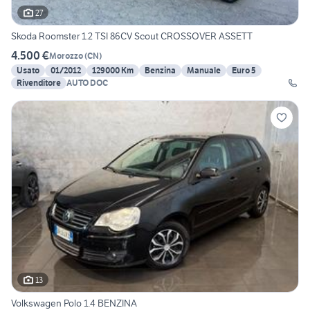
27
Skoda Roomster 1.2 TSI 86CV Scout CROSSOVER ASSETT
4.500 €
Morozzo
(
CN
)
Usato
01/2012
129000 Km
Benzina
Manuale
Euro 5
Rivenditore
AUTO DOC
13
Volkswagen Polo 1.4 BENZINA