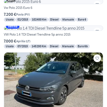
Vw Polo 2015 Euro 6
7.200 €
Pavia
(
PV
)
Usato
02/2015
102400 Km
Diesel
Manuale
Euro 6
Vetrina
VW Polo 1.4 TDI Diesel Trendline 5p anno 2015
7.000 €
Aprilia
(
LT
)
Usato
07/2015
145200 Km
Diesel
Manuale
Euro 6b