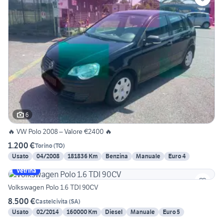
6
🔥 VW Polo 2008 – Valore €2400 🔥
1.200 €
Torino
(
TO
)
Usato
04/2008
181836 Km
Benzina
Manuale
Euro 4
Vetrina
Volkswagen Polo 1.6 TDI 90CV
8.500 €
Castelcivita
(
SA
)
Usato
02/2014
160000 Km
Diesel
Manuale
Euro 5