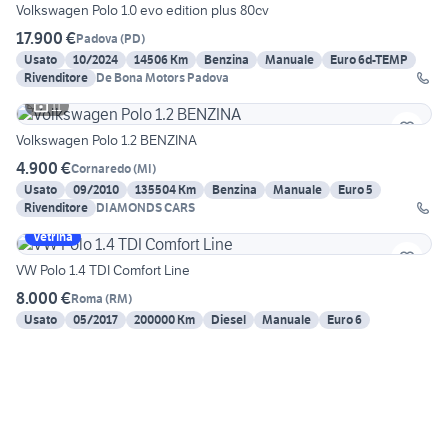
Volkswagen Polo 1.0 evo edition plus 80cv
17.900 €
Padova
(
PD
)
Usato
10/2024
14506 Km
Benzina
Manuale
Euro 6d-TEMP
Rivenditore
De Bona Motors Padova
11
Volkswagen Polo 1.2 BENZINA
4.900 €
Cornaredo
(
MI
)
Usato
09/2010
135504 Km
Benzina
Manuale
Euro 5
Rivenditore
DIAMONDS CARS
Vetrina
VW Polo 1.4 TDI Comfort Line
8.000 €
Roma
(
RM
)
Usato
05/2017
200000 Km
Diesel
Manuale
Euro 6