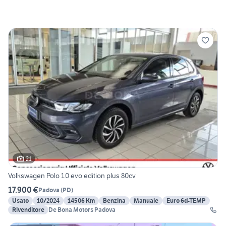
21
Volkswagen Polo 1.0 evo edition plus 80cv
17.900 €
Padova
(
PD
)
Usato
10/2024
14506 Km
Benzina
Manuale
Euro 6d-TEMP
Rivenditore
De Bona Motors Padova