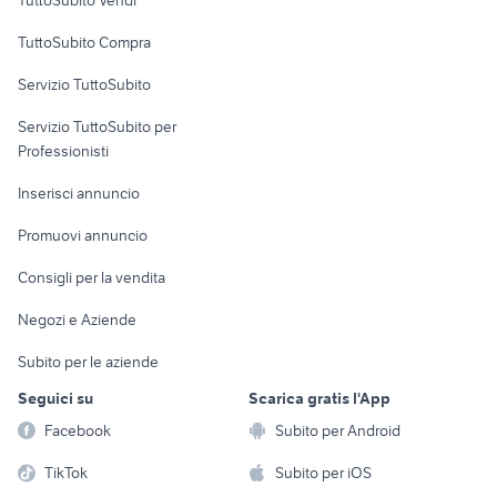
TuttoSubito Vendi
Uffici e Locali
TuttoSubito Compra
commerciali
Servizio TuttoSubito
elettronica
per la casa e la
sports e hobby
Servizio TuttoSubito per
persona
Informatica
Animali
Professionisti
Arredamento e
Console e
Accessori per
Casalinghi
Inserisci annuncio
Videogiochi
animali
Elettrodomestici
Promuovi annuncio
Audio/Video
Musica e Film
Giardino e Fai da te
Consigli per la vendita
Fotografia
Libri e Riviste
Abbigliamento e
Negozi e Aziende
Telefonia
Strumenti Musicali
Accessori
Subito per le aziende
Sports
Tutto per i bambini
Seguici su
Scarica gratis l'App
Biciclette
Facebook
Subito per Android
Collezionismo
TikTok
Subito per iOS