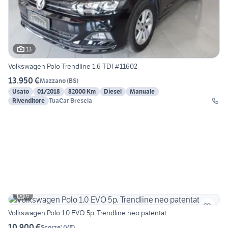
13
Volkswagen Polo Trendline 1.6 TDI #11602
13.950 €
Mazzano
(
BS
)
Usato
01/2018
82000 Km
Diesel
Manuale
Rivenditore
TuaCar Brescia
6
Volkswagen Polo 1.0 EVO 5p. Trendline neo patentat
10.900 €
Scorze'
(
VE
)