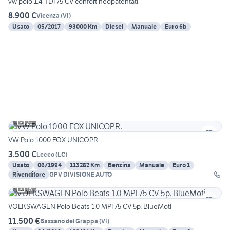
vw polo 1.4 TDI 75 CV confort neopatentati
8.900 €
Vicenza
(
VI
)
Usato
05/2017
93000 Km
Diesel
Manuale
Euro 6b
26
VW Polo 1000 FOX UNICOPR.
3.500 €
Lecco
(
LC
)
Usato
06/1994
113282 Km
Benzina
Manuale
Euro 1
Rivenditore
GPV DIVISIONE AUTO
16
VOLKSWAGEN Polo Beats 1.0 MPI 75 CV 5p. BlueMoti
11.500 €
Bassano del Grappa
(
VI
)