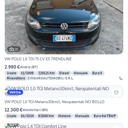
20
VW POLO 1.6 TDI 75 CV. E5 TRENDLINE
2.990 €
Andria
(
BT
)
Usato
11/2009
220121 Km
Diesel
Manuale
Euro 5
Rivenditore
ZINGAROAUTOMOBILI S.R.L.
Vetrina
VW POLO 1.0 TGI Metano30km/L Neopatentati NO BOLLO
12.300 €
Montichiari
(
BS
)
Usato
01/2020
92000 Km
Metano
Manuale
Euro 6d-TEMP
6