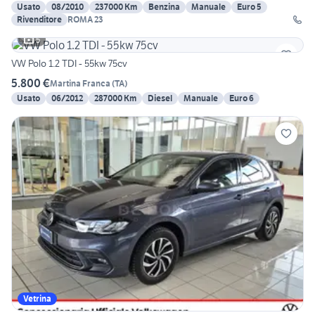
Usato
08/2010
237000 Km
Benzina
Manuale
Euro 5
Rivenditore
ROMA 23
5
VW Polo 1.2 TDI - 55kw 75cv
5.800 €
Martina Franca
(
TA
)
Usato
06/2012
287000 Km
Diesel
Manuale
Euro 6
Vetrina