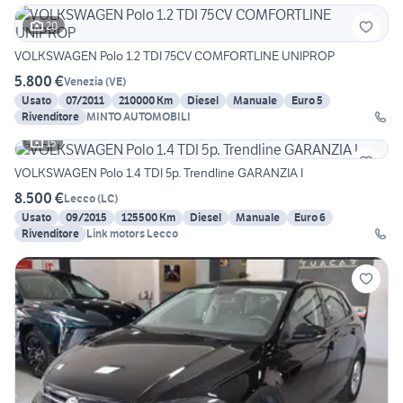
20
VOLKSWAGEN Polo 1.2 TDI 75CV COMFORTLINE UNIPROP
5.800 €
Venezia
(
VE
)
Usato
07/2011
210000 Km
Diesel
Manuale
Euro 5
Rivenditore
MINTO AUTOMOBILI
15
VOLKSWAGEN Polo 1.4 TDI 5p. Trendline GARANZIA I
8.500 €
Lecco
(
LC
)
Usato
09/2015
125500 Km
Diesel
Manuale
Euro 6
Rivenditore
Link motors Lecco