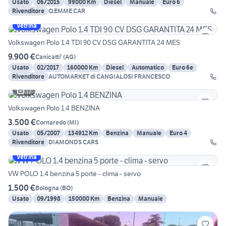
Usato
06/2015
99000 Km
Diesel
Manuale
Euro 6
Rivenditore
O.EMME CAR
Vetrina
Volkswagen Polo 1.4 TDI 90 CV DSG GARANTITA 24 MES
9.900 €
Canicatti'
(
AG
)
Usato
02/2017
160000 Km
Diesel
Automatico
Euro 6e
Rivenditore
AUTOMARKET di CANGIALOSI FRANCESCO
12
Volkswagen Polo 1.4 BENZINA
3.500 €
Cornaredo
(
MI
)
Usato
05/2007
134912 Km
Benzina
Manuale
Euro 4
Rivenditore
DIAMONDS CARS
Vetrina
VW POLO 1.4 benzina 5 porte - clima - servo
1.500 €
Bologna
(
BO
)
Usato
09/1998
150000 Km
Benzina
Manuale