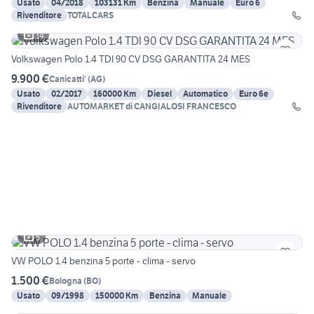
Usato
04/2018
103131 Km
Benzina
Manuale
Euro 6
Rivenditore
TOTALCARS
14
Volkswagen Polo 1.4 TDI 90 CV DSG GARANTITA 24 MES
9.900 €
Canicatti'
(
AG
)
Usato
02/2017
160000 Km
Diesel
Automatico
Euro 6e
Rivenditore
AUTOMARKET di CANGIALOSI FRANCESCO
5
VW POLO 1.4 benzina 5 porte - clima - servo
1.500 €
Bologna
(
BO
)
Usato
09/1998
150000 Km
Benzina
Manuale