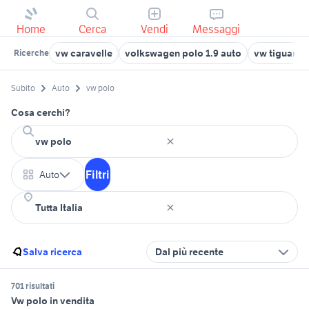
Home
Cerca
Vendi
Messaggi
vw caravelle
volkswagen polo 1.9 auto
vw tiguan a
Ricerche
Subito
Auto
vw polo
Cosa cerchi?
Filtri
Auto
Salva ricerca
Dal più recente
701 risultati
Vw polo in vendita