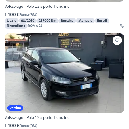
Volkswagen Polo 1.2 5 porte Trendline
1.100 €
Roma
(
RM
)
Usato
08/2010
237000 Km
Benzina
Manuale
Euro 5
Rivenditore
ROMA 23
Vetrina
Volkswagen Polo 1.2 5 porte Trendline
1.100 €
Roma
(
RM
)