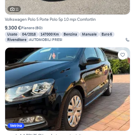
11
Volkswagen Polo 5 Porte Polo 5p 1.0 mpi Comfortlin
9.300 €
Pianoro
(
BO
)
Usato
04/2018
147000 Km
Benzina
Manuale
Euro 6
Rivenditore
AUTOMOBILI PRESI
Vetrina