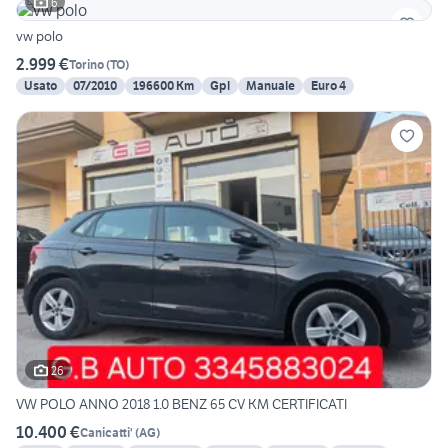
6
vw polo
2.999 €
Torino
(
TO
)
Usato
07/2010
196600 Km
Gpl
Manuale
Euro 4
26
VW POLO ANNO 2018 1.0 BENZ 65 CV KM CERTIFICATI
10.400 €
Canicatti'
(
AG
)