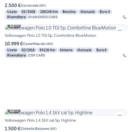
2.500 €
Cornaredo
(
MI
)
Usato
03/2008
206249 Km
Benzina
Manuale
Euro 4
Rivenditore
DIAMONDS CARS
10
Volkswagen Polo 1.0 TGI 5p. Comfortline BlueMotion
10.999 €
Castelfidardo
(
AN
)
Usato
02/2018
93126 Km
Metano
Manuale
Euro 6
Rivenditore
CGF CARS
13
Volkswagen Polo 1.4 16V cat 5p. Highline
1.500 €
Cinisello Balsamo
(
MI
)