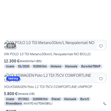
6
VW POLO 1.0 TGI Metano30km/L Neopatentati NO BOLLO
12.300 €
Montichiari
(
BS
)
Usato
01/2020
92000 Km
Metano
Manuale
Euro 6d-TEMP
Vetrina
VOLKSWAGEN Polo 1.2 TDI 75CV COMFORTLINE UNIPROP
5.800 €
Venezia
(
VE
)
Usato
07/2011
210000 Km
Diesel
Manuale
Euro 5
Rivenditore
MINTO AUTOMOBILI
5