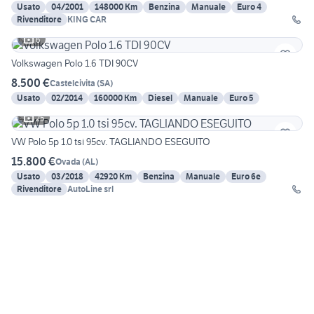
Usato
04/2001
148000 Km
Benzina
Manuale
Euro 4
Rivenditore
KING CAR
6
Volkswagen Polo 1.6 TDI 90CV
8.500 €
Castelcivita
(
SA
)
Usato
02/2014
160000 Km
Diesel
Manuale
Euro 5
25
VW Polo 5p 1.0 tsi 95cv. TAGLIANDO ESEGUITO
15.800 €
Ovada
(
AL
)
Usato
03/2018
42920 Km
Benzina
Manuale
Euro 6e
Rivenditore
AutoLine srl