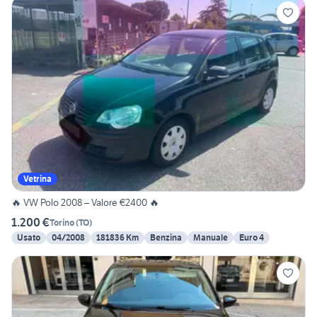
Vetrina
🔥 VW Polo 2008 – Valore €2400 🔥
1.200 €
Torino
(
TO
)
Usato
04/2008
181836 Km
Benzina
Manuale
Euro 4