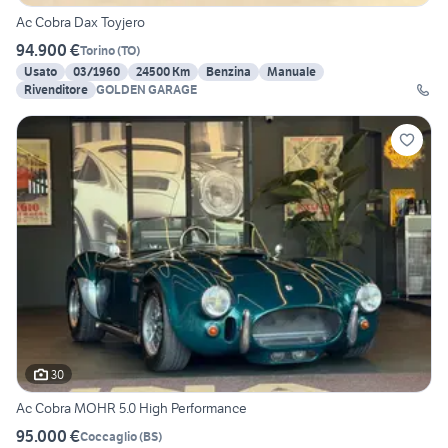
Ac Cobra Dax Toyjero
94.900 €
Torino
(
TO
)
Usato
03/1960
24500 Km
Benzina
Manuale
Rivenditore
GOLDEN GARAGE
30
Ac Cobra MOHR 5.0 High Performance
95.000 €
Coccaglio
(
BS
)