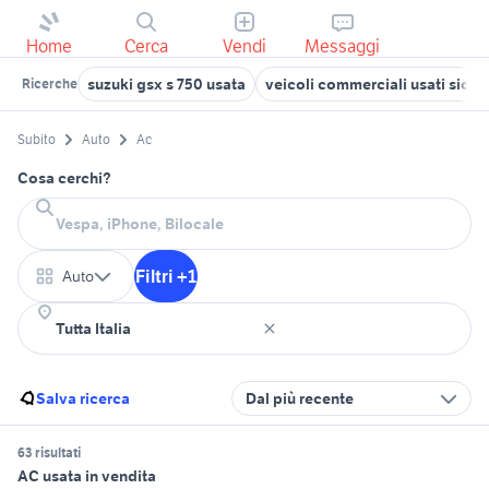
Home
Cerca
Vendi
Messaggi
suzuki gsx s 750 usata
veicoli commerciali usati sicili
Ricerche
Subito
Auto
Ac
Cosa cerchi?
Filtri +1
Auto
Salva ricerca
Dal più recente
63 risultati
AC usata in vendita