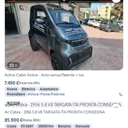
11
Active Cabin Active - Auto senza Patente + iva
7.490 €
Palermo
(
PA
)
Nuovo
Elettrica
Automatico
Rivenditore
Minicar Planet Palermo
18
Ac Cobra - 1956 5.8 V8 TARGATA ITA PRONTA CONSEGNA
85.900 €
Roma
(
RM
)
Usato
07/1987
20000 Km
Benzina
Manuale