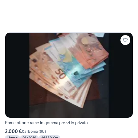
Rame ottone rame in gomma prezzi in privato
2.000 €
Carbonia
(
SU
)
Usato
01/2019
16880 Km