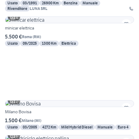
Usato
03/1991
26900 Km
Benzina
Manuale
Rivenditore
LUNA SRL
4
minicar elettrica
5.500 €
Roma
(
RM
)
Usato
09/2025
1300 Km
Elettrica
2
Milano Bovisa
1.500 €
Milano
(
MI
)
Usato
03/2005
4272 Km
Mild Hybrid Diesel
Manuale
Euro 4
6