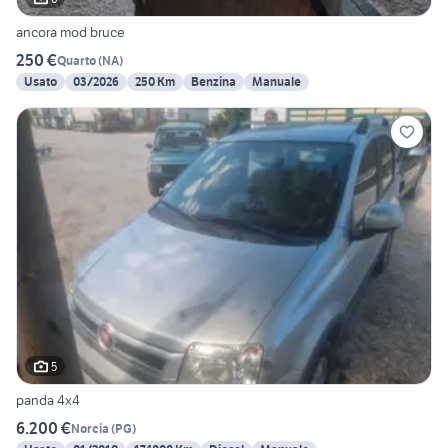
ancora mod bruce
250 €
Quarto
(
NA
)
Usato
03/2026
250 Km
Benzina
Manuale
5
panda 4x4
6.200 €
Norcia
(
PG
)