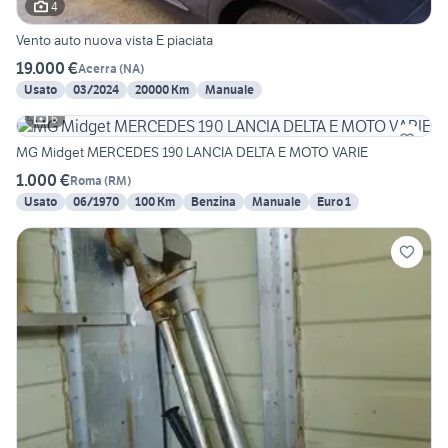
4
Vento auto nuova vista E piaciata
19.000 €
Acerra
(
NA
)
Usato
03/2024
20000 Km
Manuale
6
MG Midget MERCEDES 190 LANCIA DELTA E MOTO VARIE
1.000 €
Roma
(
RM
)
Usato
06/1970
100 Km
Benzina
Manuale
Euro 1