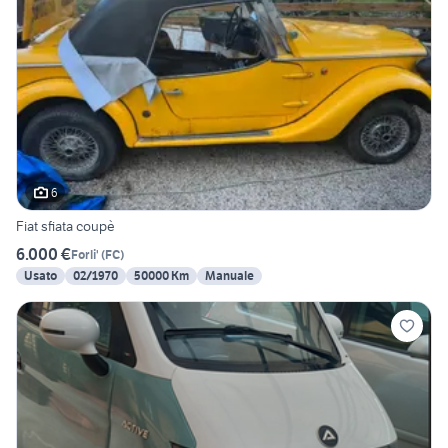
6
Fiat sfiata coupè
6.000 €
Forli'
(
FC
)
Usato
02/1970
50000 Km
Manuale