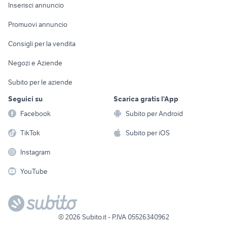
Console e
Accessori per
Casalinghi
Inserisci annuncio
Videogiochi
animali
Elettrodomestici
Promuovi annuncio
Audio/Video
Musica e Film
Giardino e Fai da te
Consigli per la vendita
Fotografia
Libri e Riviste
Abbigliamento e
Negozi e Aziende
Telefonia
Strumenti Musicali
Accessori
Subito per le aziende
Sports
Tutto per i bambini
Seguici su
Scarica gratis l'App
Biciclette
Facebook
Subito per Android
Collezionismo
TikTok
Subito per iOS
Instagram
YouTube
©
2026
Subito.it - P.IVA 05526340962