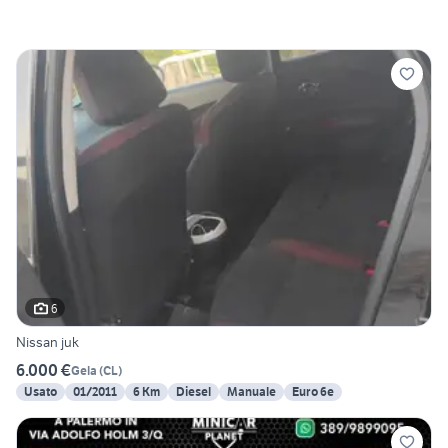
6
Nissan juk
6.000 €
Gela
(
CL
)
Usato
01/2011
6 Km
Diesel
Manuale
Euro 6e