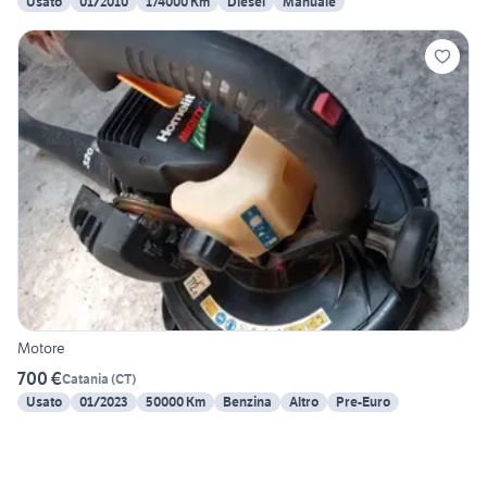
Usato
01/2010
174000 Km
Diesel
Manuale
Motore
700 €
Catania
(
CT
)
Usato
01/2023
50000 Km
Benzina
Altro
Pre-Euro