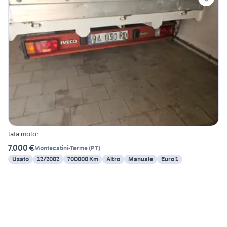
tata motor
7.000 €
Montecatini-Terme
(
PT
)
Usato
12/2002
700000 Km
Altro
Manuale
Euro 1