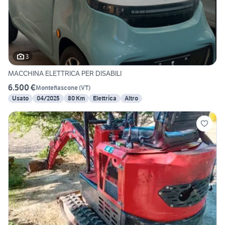
3
MACCHINA ELETTRICA PER DISABILI
6.500 €
Montefiascone
(
VT
)
Usato
04/2025
80 Km
Elettrica
Altro