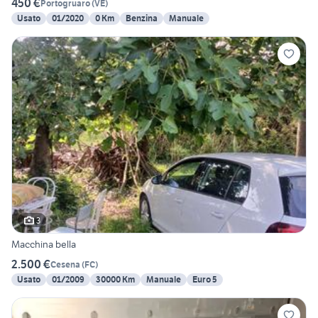
450 €
Portogruaro
(
VE
)
Usato
01/2020
0 Km
Benzina
Manuale
3
Macchina bella
2.500 €
Cesena
(
FC
)
Usato
01/2009
30000 Km
Manuale
Euro 5