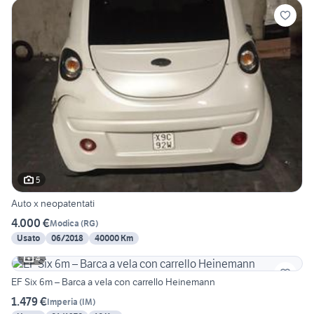
5
Auto x neopatentati
4.000 €
Modica
(
RG
)
Usato
06/2018
40000 Km
4
EF Six 6m – Barca a vela con carrello Heinemann
1.479 €
Imperia
(
IM
)