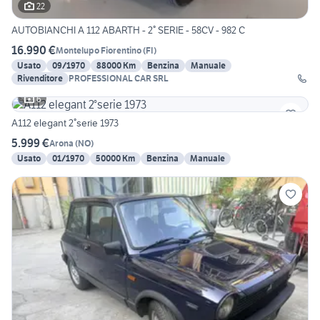
22
AUTOBIANCHI A 112 ABARTH - 2° SERIE - 58CV - 982 C
16.990 €
Montelupo Fiorentino
(
FI
)
Usato
09/1970
88000 Km
Benzina
Manuale
Rivenditore
PROFESSIONAL CAR SRL
6
A112 elegant 2°serie 1973
5.999 €
Arona
(
NO
)
Usato
01/1970
50000 Km
Benzina
Manuale