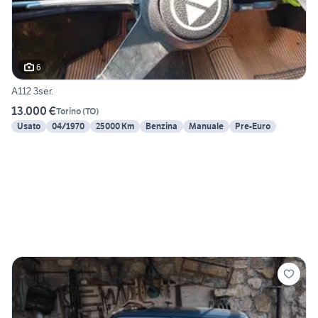
6
A112 3ser.
13.000 €
Torino
(
TO
)
Usato
04/1970
25000 Km
Benzina
Manuale
Pre-Euro