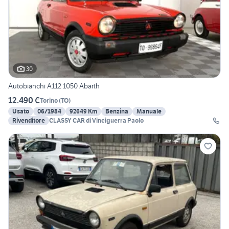
30
Autobianchi A112 1050 Abarth
12.490 €
Torino
(
TO
)
Usato
06/1984
92649 Km
Benzina
Manuale
Rivenditore
CLASSY CAR di Vinciguerra Paolo