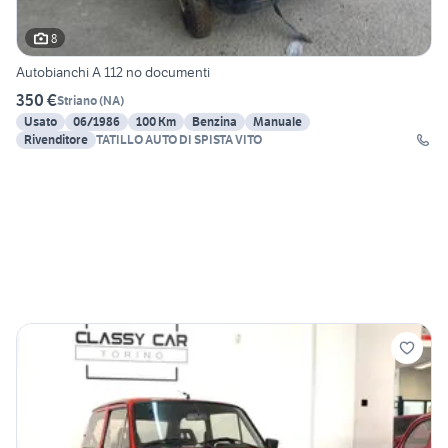
8
Autobianchi A 112 no documenti
350 €
Striano
(
NA
)
Usato
06/1986
100 Km
Benzina
Manuale
Rivenditore
TATILLO AUTO DI SPISTA VITO