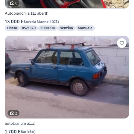
6
Autobianchi a 112 abarth
13.000 €
Soveria Mannelli
(
CZ
)
Usato
05/1970
5000 Km
Benzina
Manuale
2
autobianchi a112
1.700 €
Bari
(
BA
)