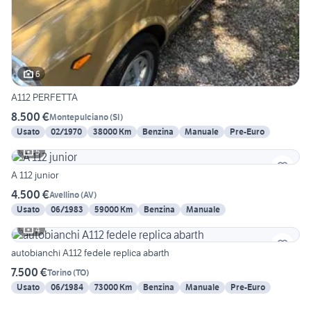
6
A112 PERFETTA
8.500 €
Montepulciano
(
SI
)
Usato
02/1970
38000 Km
Benzina
Manuale
Pre-Euro
5
A 112 junior
4.500 €
Avellino
(
AV
)
Usato
06/1983
59000 Km
Benzina
Manuale
4
autobianchi A112 fedele replica abarth
7.500 €
Torino
(
TO
)
Usato
06/1984
73000 Km
Benzina
Manuale
Pre-Euro