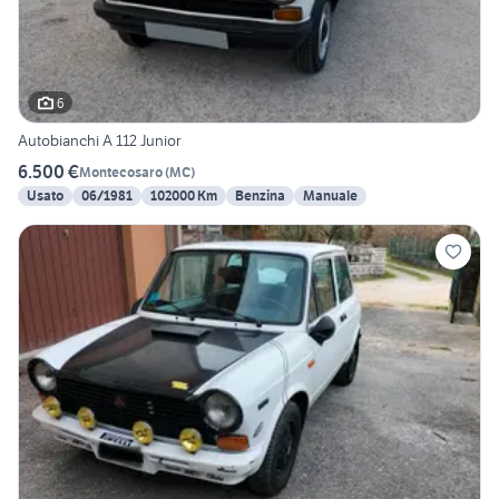
6
Autobianchi A 112 Junior
6.500 €
Montecosaro
(
MC
)
Usato
06/1981
102000 Km
Benzina
Manuale