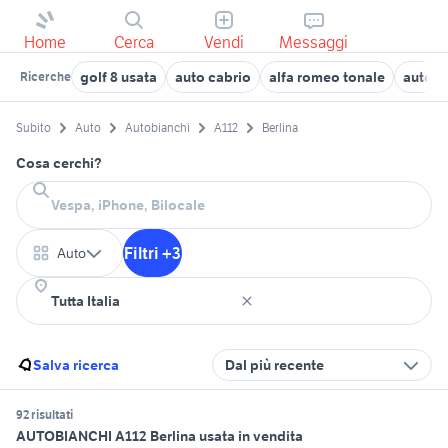
Home
Cerca
Vendi
Messaggi
golf 8 usata
auto cabrio
alfa romeo tonale
auto u
Ricerche
Subito
Auto
Autobianchi
A112
Berlina
Cosa cerchi?
Filtri +3
Auto
Salva ricerca
Dal più recente
92 risultati
AUTOBIANCHI A112 Berlina usata in vendita