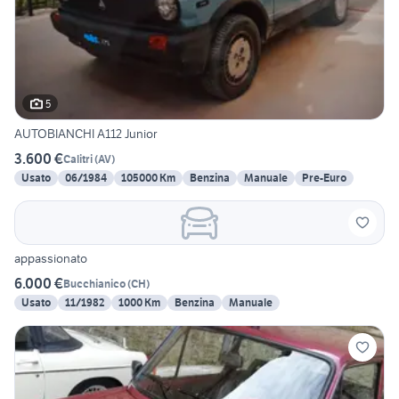
5
AUTOBIANCHI A112 Junior
3.600 €
Calitri
(
AV
)
Usato
06/1984
105000 Km
Benzina
Manuale
Pre-Euro
appassionato
6.000 €
Bucchianico
(
CH
)
Usato
11/1982
1000 Km
Benzina
Manuale