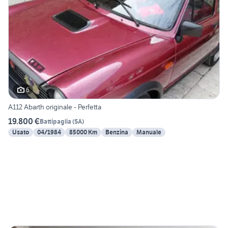
6
A112 Abarth originale - Perfetta
19.800 €
Battipaglia
(
SA
)
Usato
04/1984
85000 Km
Benzina
Manuale