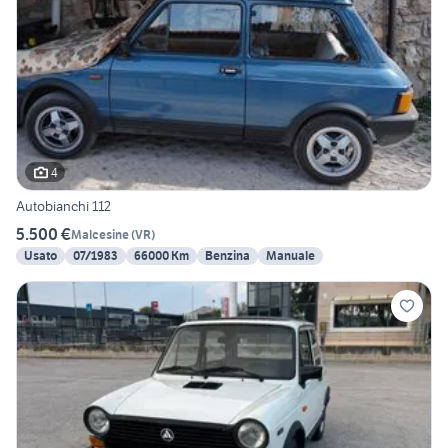
4
Autobianchi 112
5.500 €
Malcesine
(
VR
)
Usato
07/1983
66000 Km
Benzina
Manuale