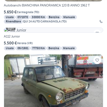
Autobianchi BIANCHINA PANORAMICA 120 B ANNO 1962 T
5.650 €
Carmagnola
(
TO
)
Usato
07/1970
30000 Km
Benzina
Manuale
Rivenditore
QUI 24 AUTO CARMAGNOLA (TO)
6
A112 Junior
5.500 €
Verona
(
VR
)
Usato
09/1981
77750 Km
Benzina
Manuale