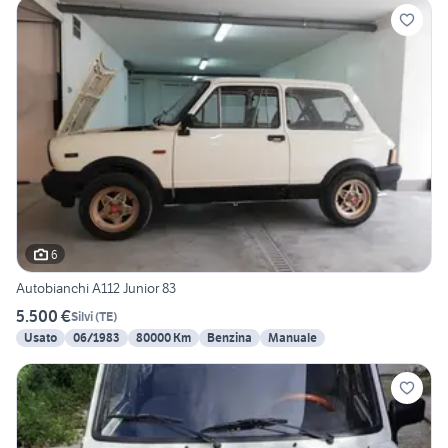
6
Autobianchi A112 Junior 83
5.500 €
Silvi
(
TE
)
Usato
06/1983
80000 Km
Benzina
Manuale