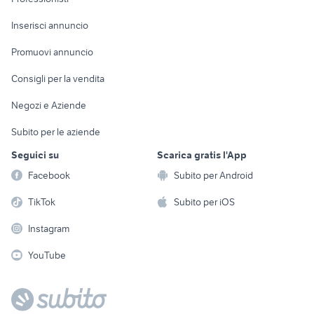
Arredamento e
Console e
Accessori per
Casalinghi
Inserisci annuncio
Videogiochi
animali
Elettrodomestici
Promuovi annuncio
Audio/Video
Musica e Film
Giardino e Fai da te
Consigli per la vendita
Fotografia
Libri e Riviste
Abbigliamento e
Negozi e Aziende
Telefonia
Strumenti Musicali
Accessori
Subito per le aziende
Sports
Tutto per i bambini
Seguici su
Scarica gratis l'App
Biciclette
Facebook
Subito per Android
Collezionismo
TikTok
Subito per iOS
Instagram
YouTube