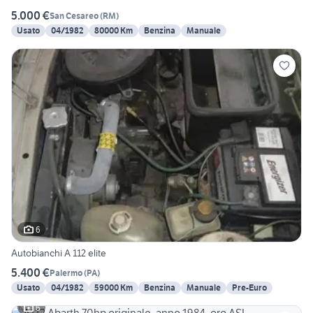
5.000 €
San Cesareo
(
RM
)
Usato
04/1982
80000 Km
Benzina
Manuale
6
Autobianchi A 112 elite
5.400 €
Palermo
(
PA
)
Usato
04/1982
59000 Km
Benzina
Manuale
Pre-Euro
6