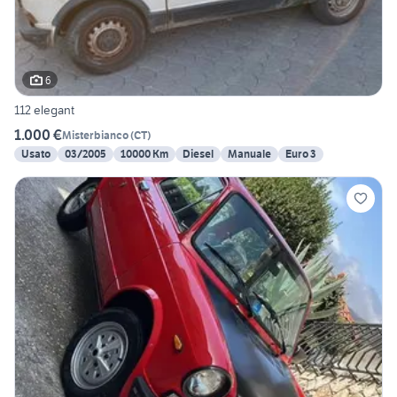
6
112 elegant
1.000 €
Misterbianco
(
CT
)
Usato
03/2005
10000 Km
Diesel
Manuale
Euro 3