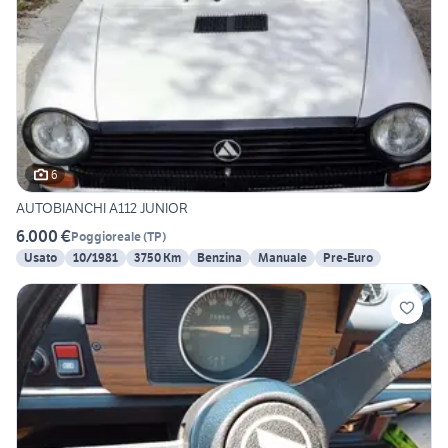
6
AUTOBIANCHI A112 JUNIOR
6.000 €
Poggioreale
(
TP
)
Usato
10/1981
3750 Km
Benzina
Manuale
Pre-Euro