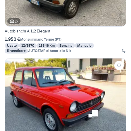
27
Autobianchi A 112 Elegant
1.950 €
Monsummano Terme
(
PT
)
Usato
12/1970
15346 Km
Benzina
Manuale
Rivenditore
AUTOSTAR di Amoriello Nik