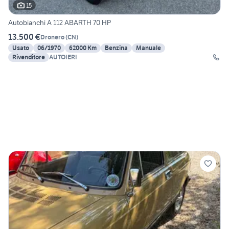
15
Autobianchi A 112 ABARTH 70 HP
13.500 €
Dronero
(
CN
)
Usato
06/1970
62000 Km
Benzina
Manuale
Rivenditore
AUTOIERI