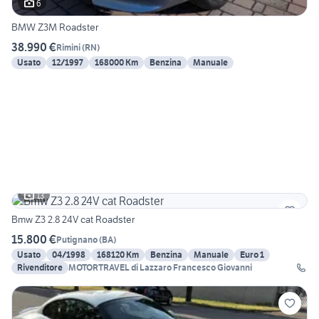
6
BMW Z3M Roadster
38.990 €
Rimini
(
RN
)
Usato
12/1997
168000 Km
Benzina
Manuale
13
Bmw Z3 2.8 24V cat Roadster
15.800 €
Putignano
(
BA
)
Usato
04/1998
168120 Km
Benzina
Manuale
Euro 1
Rivenditore
MOTORTRAVEL di Lazzaro Francesco Giovanni