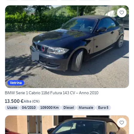
Vetrina
BMW Serie 1 Cabrio 118d Futura 143 CV – Anno 2010
13.500 €
Alba
(
CN
)
Usato
04/2010
109000 Km
Diesel
Manuale
Euro 5