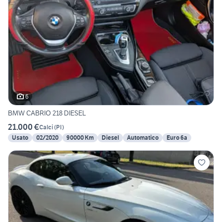
6
BMW CABRIO 218 DIESEL
21.000 €
Calci
(
PI
)
Usato
02/2020
90000 Km
Diesel
Automatico
Euro 6a