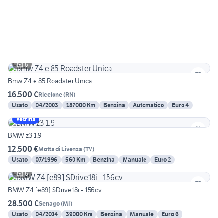
6
Bmw Z4 e 85 Roadster Unica
16.500 €
Riccione
(
RN
)
Usato
04/2003
187000 Km
Benzina
Automatico
Euro 4
Vetrina
BMW z3 1.9
12.500 €
Motta di Livenza
(
TV
)
Usato
07/1996
560 Km
Benzina
Manuale
Euro 2
6
BMW Z4 [e89] SDrive18i - 156cv
28.500 €
Senago
(
MI
)
Usato
04/2014
39000 Km
Benzina
Manuale
Euro 6