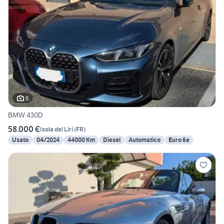
6
BMW 430D
58.000 €
Isola del Liri
(
FR
)
Usato
04/2024
44000 Km
Diesel
Automatico
Euro 6e