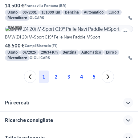
14.500 €
Francavilla Fontana
(
BR
)
Usato
08/2001
151000 Km
Benzina
Automatico
Euro 3
Rivenditore
GLCARS
20
BMW Z4 20i M-Sport C19" Pelle Navi Paddle MSport
48.500 €
Campi Bisenzio
(
FI
)
Usato
07/2025
20634 Km
Benzina
Automatico
Euro 6
Rivenditore
GIGLI CARS
1
2
3
4
5
Più cercati
Correlati
Richerche simili
Suggerimenti
Ricerche consigliate
bmw Jesolo
auto bmw serie 3
bmw 640d
gran turismo
bmw 330 in veneto
freelander td4 motore bmw
bmw Sestu
bmw Cagliari
Tutte le categorie