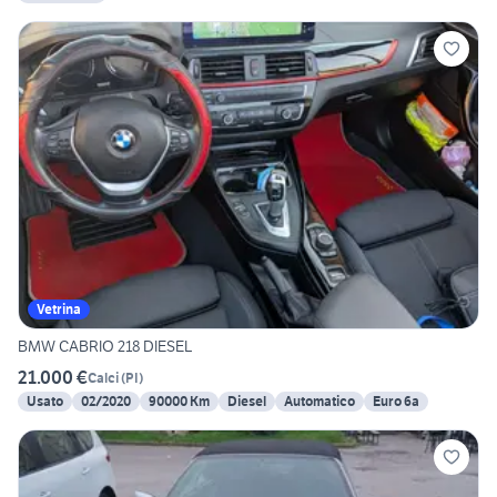
Vetrina
BMW CABRIO 218 DIESEL
21.000 €
Calci
(
PI
)
Usato
02/2020
90000 Km
Diesel
Automatico
Euro 6a