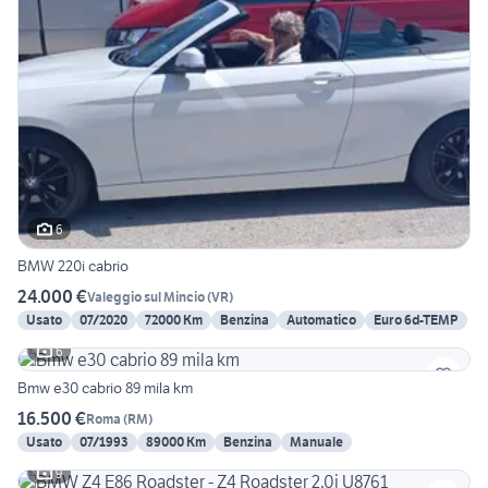
6
BMW 220i cabrio
24.000 €
Valeggio sul Mincio
(
VR
)
Usato
07/2020
72000 Km
Benzina
Automatico
Euro 6d-TEMP
6
Bmw e30 cabrio 89 mila km
16.500 €
Roma
(
RM
)
Usato
07/1993
89000 Km
Benzina
Manuale
9