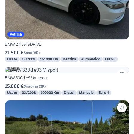
Vetrina
BMW Z4 35ì SDRIVE
21.500 €
Sona
(
VR
)
Usato
12/2009
161000 Km
Benzina
Automatico
Euro 5
6
BMW 330d e93 M sport
15.000 €
Siracusa
(
SR
)
Usato
03/2008
100000 Km
Diesel
Manuale
Euro 4