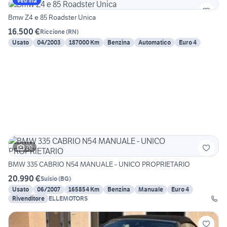
Vetrina
Bmw Z4 e 85 Roadster Unica
16.500 €
Riccione
(
RN
)
Usato
04/2003
187000 Km
Benzina
Automatico
Euro 4
20
BMW 335 CABRIO N54 MANUALE - UNICO PROPRIETARIO
20.990 €
Suisio
(
BG
)
Usato
06/2007
165854 Km
Benzina
Manuale
Euro 4
Rivenditore
ELLEMOTORS