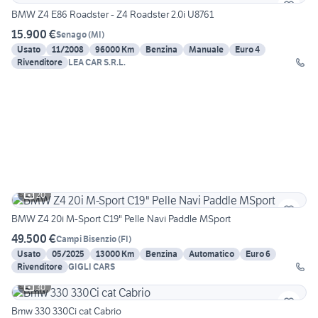
BMW Z4 E86 Roadster - Z4 Roadster 2.0i U8761
15.900 €
Senago
(
MI
)
Usato
11/2008
96000 Km
Benzina
Manuale
Euro 4
Rivenditore
LEA CAR S.R.L.
20
BMW Z4 20i M-Sport C19" Pelle Navi Paddle MSport
49.500 €
Campi Bisenzio
(
FI
)
Usato
05/2025
13000 Km
Benzina
Automatico
Euro 6
Rivenditore
GIGLI CARS
30
Bmw 330 330Ci cat Cabrio