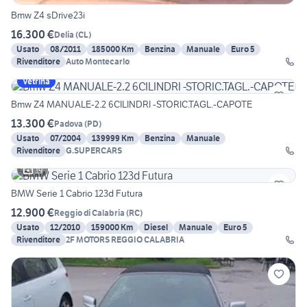
Bmw Z4 sDrive23i
16.300 €
Delia
(
CL
)
Usato
08/2011
185000 Km
Benzina
Manuale
Euro 5
Rivenditore
Auto Montecarlo
Vetrina
Bmw Z4 MANUALE-2.2 6CILINDRI -STORIC.TAGL.-CAPOTE
13.300 €
Padova
(
PD
)
Usato
07/2004
139999 Km
Benzina
Manuale
Rivenditore
G.SUPERCARS
19
BMW Serie 1 Cabrio 123d Futura
12.900 €
Reggio di Calabria
(
RC
)
Usato
12/2010
159000 Km
Diesel
Manuale
Euro 5
Rivenditore
2F MOTORS REGGIO CALABRIA