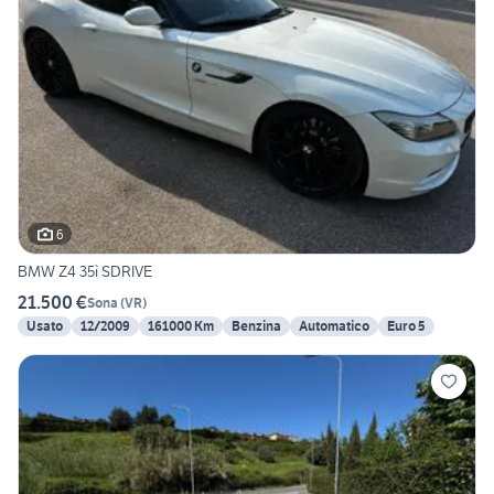
6
BMW Z4 35ì SDRIVE
21.500 €
Sona
(
VR
)
Usato
12/2009
161000 Km
Benzina
Automatico
Euro 5