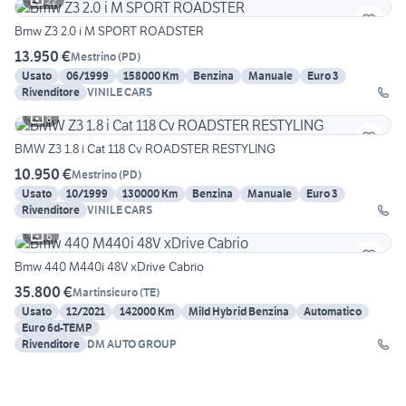
22
Bmw Z3 2.0 i M SPORT ROADSTER
13.950 €
Mestrino
(
PD
)
Usato
06/1999
158000 Km
Benzina
Manuale
Euro 3
Rivenditore
VINILE CARS
8
BMW Z3 1.8 i Cat 118 Cv ROADSTER RESTYLING
10.950 €
Mestrino
(
PD
)
Usato
10/1999
130000 Km
Benzina
Manuale
Euro 3
Rivenditore
VINILE CARS
6
Bmw 440 M440i 48V xDrive Cabrio
35.800 €
Martinsicuro
(
TE
)
Usato
12/2021
142000 Km
Mild Hybrid Benzina
Automatico
Euro 6d-TEMP
Rivenditore
DM AUTO GROUP