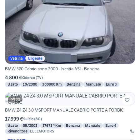
Vetrina
Urgente
BMW 320 Cabrio anno 2000 - Iscritta ASI - Benzina
4.800 €
Oderzo
(
TV
)
Usato
10/2000
300000 Km
Benzina
Manuale
Euro 3
20
BMW Z4 Z4 3.0 MSPORT MANUALE CABRIO PORTE A FORBIC
17.999 €
Suisio
(
BG
)
Usato
05/2003
176784 Km
Benzina
Manuale
Euro 4
Rivenditore
ELLEMOTORS