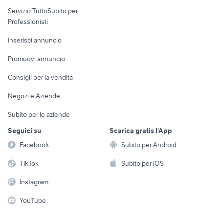
elettronica
per la casa e la
sports e hobby
Servizio TuttoSubito per
persona
Informatica
Animali
Professionisti
Arredamento e
Console e
Accessori per
Casalinghi
Inserisci annuncio
Videogiochi
animali
Elettrodomestici
Promuovi annuncio
Audio/Video
Musica e Film
Giardino e Fai da te
Consigli per la vendita
Fotografia
Libri e Riviste
Abbigliamento e
Negozi e Aziende
Telefonia
Strumenti Musicali
Accessori
Subito per le aziende
Sports
Tutto per i bambini
Seguici su
Scarica gratis l'App
Biciclette
Facebook
Subito per Android
Collezionismo
TikTok
Subito per iOS
Instagram
YouTube