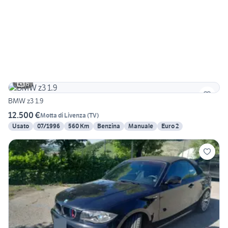
6
BMW z3 1.9
12.500 €
Motta di Livenza
(
TV
)
Usato
07/1996
560 Km
Benzina
Manuale
Euro 2