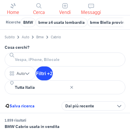
Home
Cerca
Vendi
Messaggi
BMW
bmw z4 usata lombardia
bmw Biella provincia
Ricerche
Subito
Auto
Bmw
Cabrio
Cosa cerchi?
Filtri +2
Auto
Salva ricerca
Dal più recente
1.859 risultati
BMW Cabrio usata in vendita