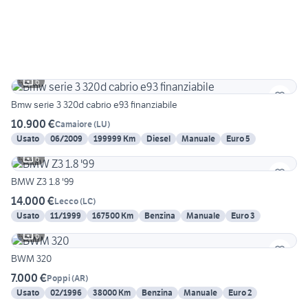
6
Bmw serie 3 320d cabrio e93 finanziabile
10.900 €
Camaiore
(
LU
)
Usato
06/2009
199999 Km
Diesel
Manuale
Euro 5
6
BMW Z3 1.8 '99
14.000 €
Lecco
(
LC
)
Usato
11/1999
167500 Km
Benzina
Manuale
Euro 3
6
BWM 320
7.000 €
Poppi
(
AR
)
Usato
02/1996
38000 Km
Benzina
Manuale
Euro 2