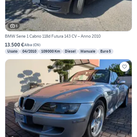
6
BMW Serie 1 Cabrio 118d Futura 143 CV – Anno 2010
13.500 €
Alba
(
CN
)
Usato
04/2010
109000 Km
Diesel
Manuale
Euro 5