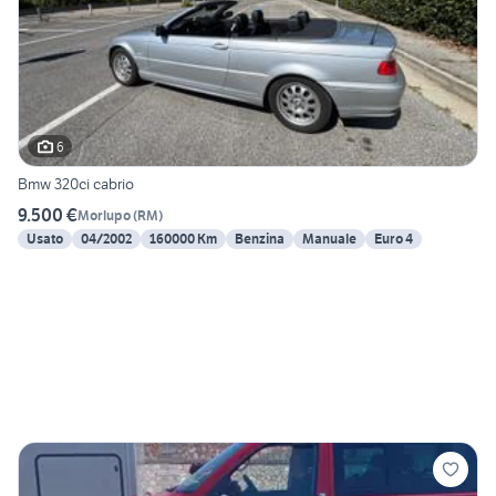
6
Bmw 320ci cabrio
9.500 €
Morlupo
(
RM
)
Usato
04/2002
160000 Km
Benzina
Manuale
Euro 4