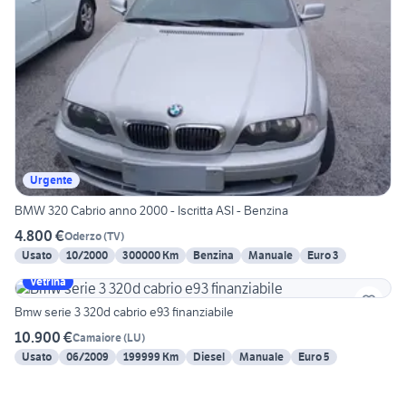
Urgente
BMW 320 Cabrio anno 2000 - Iscritta ASI - Benzina
4.800 €
Oderzo
(
TV
)
Usato
10/2000
300000 Km
Benzina
Manuale
Euro 3
Vetrina
Bmw serie 3 320d cabrio e93 finanziabile
10.900 €
Camaiore
(
LU
)
Usato
06/2009
199999 Km
Diesel
Manuale
Euro 5