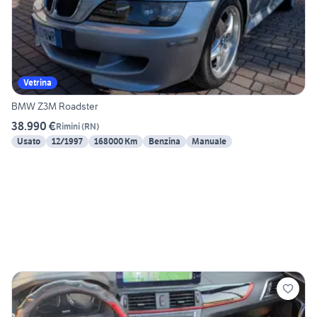
Vetrina
BMW Z3M Roadster
38.990 €
Rimini
(
RN
)
Usato
12/1997
168000 Km
Benzina
Manuale