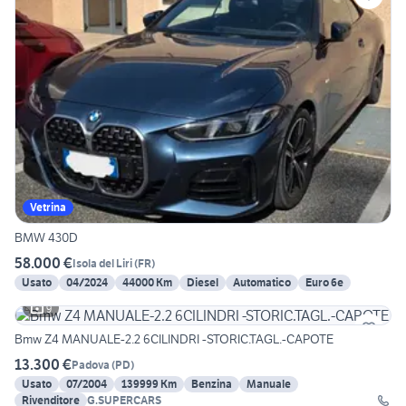
Vetrina
BMW 430D
58.000 €
Isola del Liri
(
FR
)
Usato
04/2024
44000 Km
Diesel
Automatico
Euro 6e
9
Bmw Z4 MANUALE-2.2 6CILINDRI -STORIC.TAGL.-CAPOTE
13.300 €
Padova
(
PD
)
Usato
07/2004
139999 Km
Benzina
Manuale
Rivenditore
G.SUPERCARS