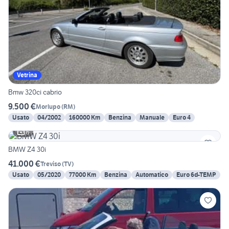
Vetrina
Bmw 320ci cabrio
9.500 €
Morlupo
(
RM
)
Usato
04/2002
160000 Km
Benzina
Manuale
Euro 4
6
BMW Z4 30i
41.000 €
Treviso
(
TV
)
Usato
05/2020
77000 Km
Benzina
Automatico
Euro 6d-TEMP