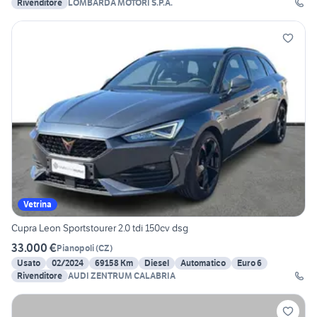
Rivenditore
LOMBARDA MOTORI S.P.A.
Vetrina
Cupra Leon Sportstourer 2.0 tdi 150cv dsg
33.000 €
Pianopoli
(
CZ
)
Usato
02/2024
69158 Km
Diesel
Automatico
Euro 6
Rivenditore
AUDI ZENTRUM CALABRIA