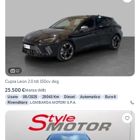
12
Cupra Leon 2.0 tdi 150cv dsg
25.500 €
Monza
(
MB
)
Usato
05/2025
25043 Km
Diesel
Automatico
Euro 6
Rivenditore
LOMBARDA MOTORI S.P.A.