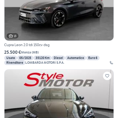
18
Cupra Leon 2.0 tdi 150cv dsg
25.500 €
Monza
(
MB
)
Usato
05/2025
35120 Km
Diesel
Automatico
Euro 6
Rivenditore
LOMBARDA MOTORI S.P.A.