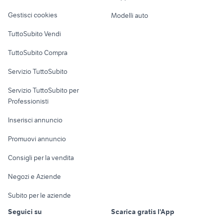
Veicoli commerciali
altro
Gestisci cookies
Modelli auto
Case vacanza
TuttoSubito Vendi
Uffici e Locali
TuttoSubito Compra
commerciali
Servizio TuttoSubito
elettronica
per la casa e la
sports e hobby
Servizio TuttoSubito per
persona
Informatica
Animali
Professionisti
Arredamento e
Console e
Accessori per
Casalinghi
Inserisci annuncio
Videogiochi
animali
Elettrodomestici
Promuovi annuncio
Audio/Video
Musica e Film
Giardino e Fai da te
Consigli per la vendita
Fotografia
Libri e Riviste
Abbigliamento e
Negozi e Aziende
Telefonia
Strumenti Musicali
Accessori
Subito per le aziende
Sports
Tutto per i bambini
Seguici su
Scarica gratis l'App
Biciclette