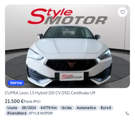
Vetrina
CUPRA Leon 1.5 Hybrid 150 CV DSG Certificata Uff
21.500 €
Fano
(
PU
)
Usato
05/2024
64779 Km
Ibrida
Automatico
Euro 6
Rivenditore
STYLE MOTOR