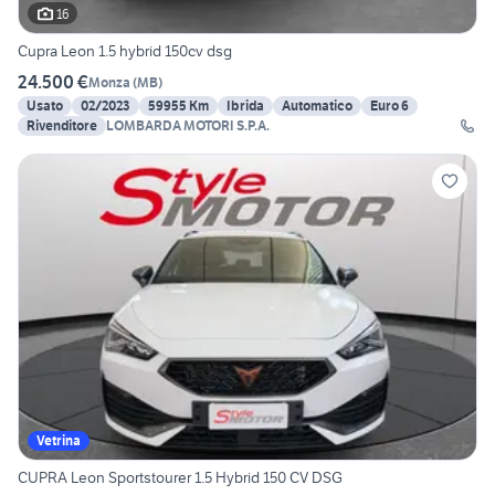
16
Cupra Leon 1.5 hybrid 150cv dsg
24.500 €
Monza
(
MB
)
Usato
02/2023
59955 Km
Ibrida
Automatico
Euro 6
Rivenditore
LOMBARDA MOTORI S.P.A.
Vetrina
CUPRA Leon Sportstourer 1.5 Hybrid 150 CV DSG