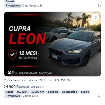
Euro 6
Rivenditore
Cataldo Auto Srl
11
Cupra Leon Sportstourer 2.0 TSI 300 CV DSG VZ
24.900 €
Torre del Greco
(
NA
)
Usato
02/2024
10000 Km
Benzina
Automatico
Euro 6
Rivenditore
Vitiello Auto