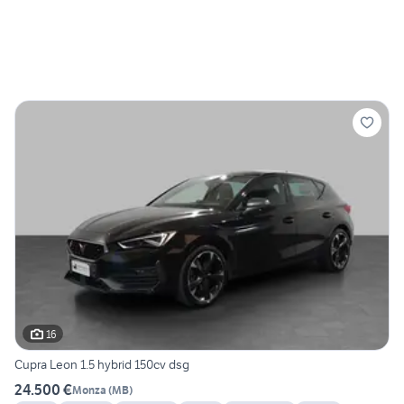
16
Cupra Leon 1.5 hybrid 150cv dsg
24.500 €
Monza
(
MB
)