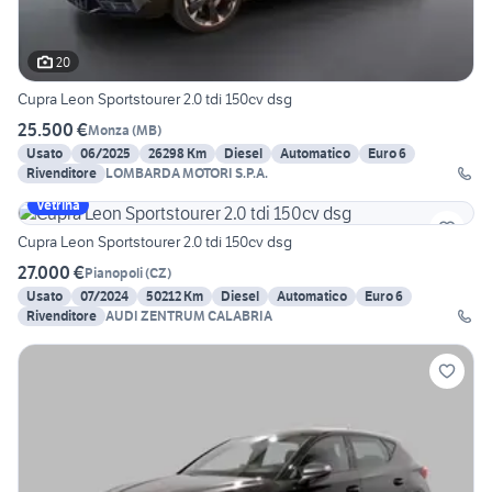
20
Cupra Leon Sportstourer 2.0 tdi 150cv dsg
25.500 €
Monza
(
MB
)
Usato
06/2025
26298 Km
Diesel
Automatico
Euro 6
Rivenditore
LOMBARDA MOTORI S.P.A.
Vetrina
Cupra Leon Sportstourer 2.0 tdi 150cv dsg
27.000 €
Pianopoli
(
CZ
)
Usato
07/2024
50212 Km
Diesel
Automatico
Euro 6
Rivenditore
AUDI ZENTRUM CALABRIA