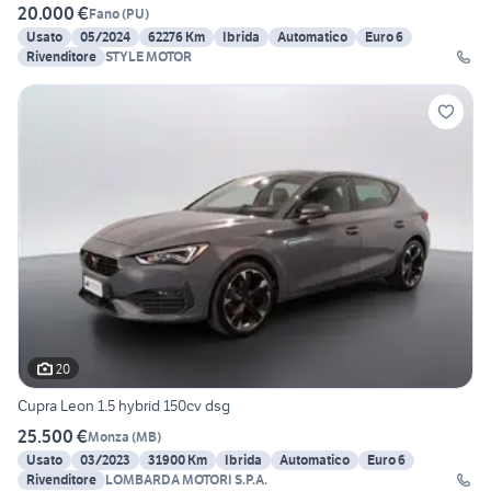
20.000 €
Fano
(
PU
)
Usato
05/2024
62276 Km
Ibrida
Automatico
Euro 6
Rivenditore
STYLE MOTOR
20
Cupra Leon 1.5 hybrid 150cv dsg
25.500 €
Monza
(
MB
)
Usato
03/2023
31900 Km
Ibrida
Automatico
Euro 6
Rivenditore
LOMBARDA MOTORI S.P.A.