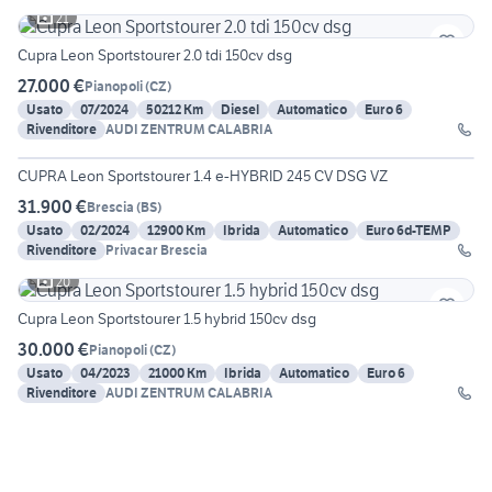
21
Cupra Leon Sportstourer 2.0 tdi 150cv dsg
27.000 €
Pianopoli
(
CZ
)
Usato
07/2024
50212 Km
Diesel
Automatico
Euro 6
Rivenditore
AUDI ZENTRUM CALABRIA
15
CUPRA Leon Sportstourer 1.4 e-HYBRID 245 CV DSG VZ
31.900 €
Brescia
(
BS
)
Usato
02/2024
12900 Km
Ibrida
Automatico
Euro 6d-TEMP
Rivenditore
Privacar Brescia
20
Cupra Leon Sportstourer 1.5 hybrid 150cv dsg
30.000 €
Pianopoli
(
CZ
)
Usato
04/2023
21000 Km
Ibrida
Automatico
Euro 6
Rivenditore
AUDI ZENTRUM CALABRIA