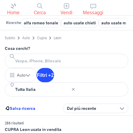
Home
Cerca
Vendi
Messaggi
alfa romeo tonale
auto usate chieti
auto usate man
Ricerche
Subito
Auto
Cupra
Leon
Cosa cerchi?
Filtri +2
Auto
Salva ricerca
Dal più recente
286 risultati
CUPRA Leon usata in vendita