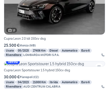
18
Cupra Leon 2.0 tdi 150cv dsg
25.500 €
Monza
(
MB
)
Usato
05/2025
27406 Km
Diesel
Automatico
Euro 6
Rivenditore
LOMBARDA MOTORI S.P.A.
Vetrina
Cupra Leon Sportstourer 1.5 hybrid 150cv dsg
30.000 €
Pianopoli
(
CZ
)
Usato
04/2023
21000 Km
Ibrida
Automatico
Euro 6
Rivenditore
AUDI ZENTRUM CALABRIA