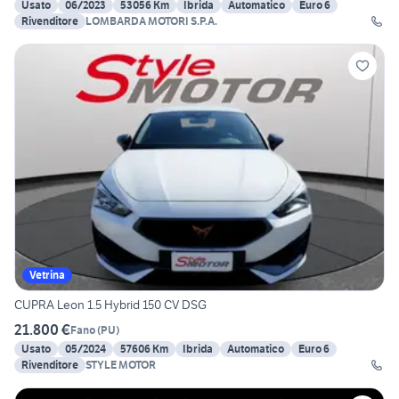
Usato
06/2023
53056 Km
Ibrida
Automatico
Euro 6
Rivenditore
LOMBARDA MOTORI S.P.A.
Vetrina
CUPRA Leon 1.5 Hybrid 150 CV DSG
21.800 €
Fano
(
PU
)
Usato
05/2024
57606 Km
Ibrida
Automatico
Euro 6
Rivenditore
STYLE MOTOR