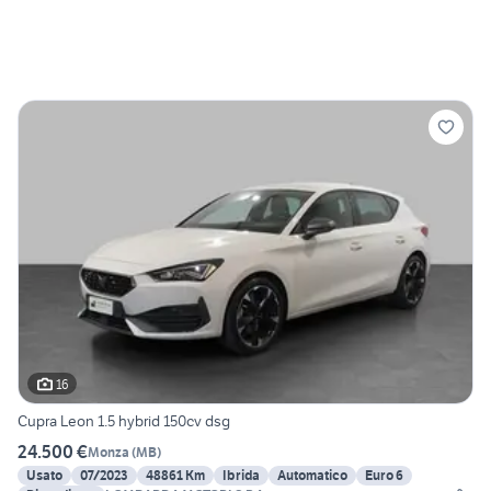
16
Cupra Leon 1.5 hybrid 150cv dsg
24.500 €
Monza
(
MB
)
Usato
07/2023
48861 Km
Ibrida
Automatico
Euro 6