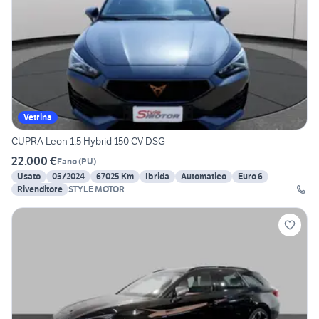
Vetrina
CUPRA Leon 1.5 Hybrid 150 CV DSG
22.000 €
Fano
(
PU
)
Usato
05/2024
67025 Km
Ibrida
Automatico
Euro 6
Rivenditore
STYLE MOTOR