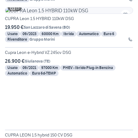
13
CUPRA Leon 1.5 HYBRID 110kW DSG
19.950 €
San Lazzaro di Savena
(
BO
)
Usato
09/2023
60000 Km
Ibrida
Automatico
Euro 6
Rivenditore
Gruppo Morini
6
Cupra Leon e-Hybrid VZ 245cv DSG
26.900 €
Giulianova
(
TE
)
Usato
09/2021
97000 Km
PHEV - Ibrido Plug-in Benzina
Automatico
Euro 6d-TEMP
6
CUPRA LEON 1.5 hybrid 150 CV DSG