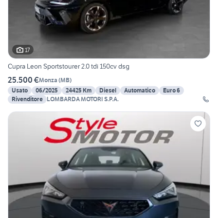
17
Cupra Leon Sportstourer 2.0 tdi 150cv dsg
25.500 €
Monza
(
MB
)
Usato
06/2025
24425 Km
Diesel
Automatico
Euro 6
Rivenditore
LOMBARDA MOTORI S.P.A.