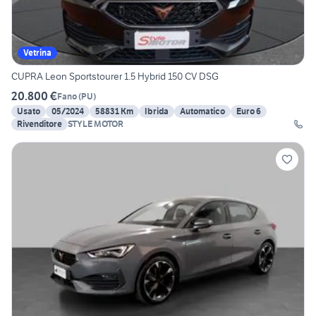
Vetrina
CUPRA Leon Sportstourer 1.5 Hybrid 150 CV DSG
20.800 €
Fano
(
PU
)
Usato
05/2024
58831 Km
Ibrida
Automatico
Euro 6
Rivenditore
STYLE MOTOR