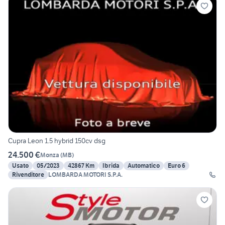
Cupra Leon 1.5 hybrid 150cv dsg
24.500 €
Monza
(
MB
)
Usato
05/2023
42867 Km
Ibrida
Automatico
Euro 6
Rivenditore
LOMBARDA MOTORI S.P.A.