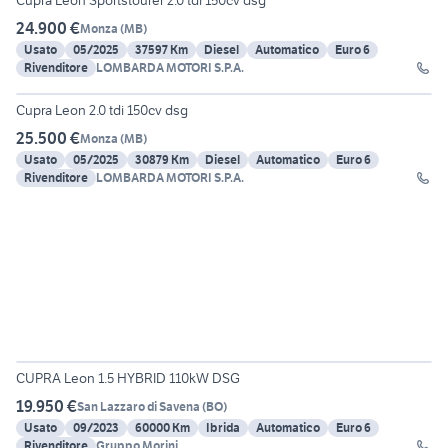
Cupra Leon Sportstourer 2.0 tdi 150cv dsg
24.900 €
Monza
(
MB
)
Usato
05/2025
37597 Km
Diesel
Automatico
Euro 6
Rivenditore
LOMBARDA MOTORI S.P.A.
Cupra Leon 2.0 tdi 150cv dsg
25.500 €
Monza
(
MB
)
Usato
05/2025
30879 Km
Diesel
Automatico
Euro 6
Rivenditore
LOMBARDA MOTORI S.P.A.
13
CUPRA Leon 1.5 HYBRID 110kW DSG
19.950 €
San Lazzaro di Savena
(
BO
)
Usato
09/2023
60000 Km
Ibrida
Automatico
Euro 6
Rivenditore
Gruppo Morini