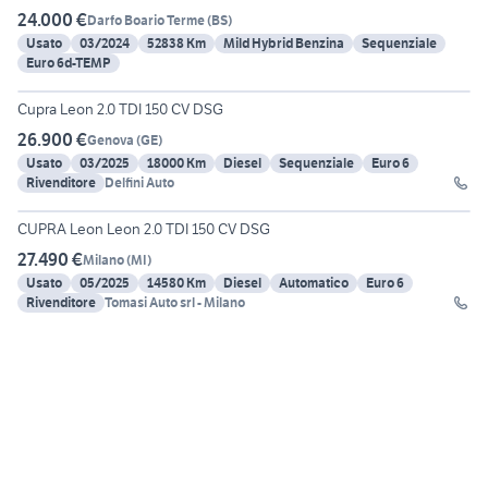
24.000 €
Darfo Boario Terme
(
BS
)
Usato
03/2024
52838 Km
Mild Hybrid Benzina
Sequenziale
Euro 6d-TEMP
14
Cupra Leon 2.0 TDI 150 CV DSG
26.900 €
Genova
(
GE
)
Usato
03/2025
18000 Km
Diesel
Sequenziale
Euro 6
Rivenditore
Delfini Auto
16
CUPRA Leon Leon 2.0 TDI 150 CV DSG
27.490 €
Milano
(
MI
)
Usato
05/2025
14580 Km
Diesel
Automatico
Euro 6
Rivenditore
Tomasi Auto srl - Milano