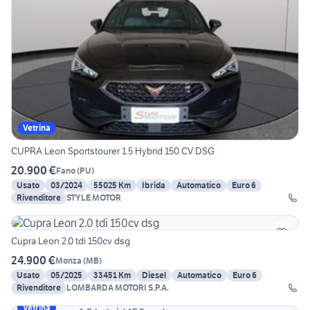
Vetrina
CUPRA Leon Sportstourer 1.5 Hybrid 150 CV DSG
20.900 €
Fano
(
PU
)
Usato
03/2024
55025 Km
Ibrida
Automatico
Euro 6
Rivenditore
STYLE MOTOR
Cupra Leon 2.0 tdi 150cv dsg
24.900 €
Monza
(
MB
)
Usato
05/2025
33451 Km
Diesel
Automatico
Euro 6
Rivenditore
LOMBARDA MOTORI S.P.A.
Vetrina