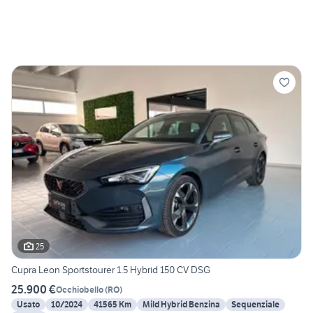
25
Cupra Leon Sportstourer 1.5 Hybrid 150 CV DSG
25.900 €
Occhiobello
(
RO
)
Usato
10/2024
41565 Km
Mild Hybrid Benzina
Sequenziale