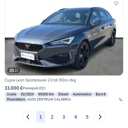
21
Cupra Leon Sportstourer 2.0 tdi 150cv dsg
33.000 €
Pianopoli
(
CZ
)
Usato
02/2024
69158 Km
Diesel
Automatico
Euro 6
Rivenditore
AUDI ZENTRUM CALABRIA
1
2
3
4
5