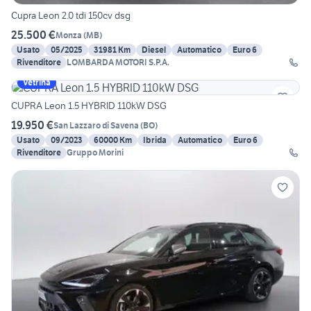
Cupra Leon 2.0 tdi 150cv dsg
25.500 €
Monza
(
MB
)
Usato
05/2025
31981 Km
Diesel
Automatico
Euro 6
Rivenditore
LOMBARDA MOTORI S.P.A.
Vetrina
CUPRA Leon 1.5 HYBRID 110kW DSG
19.950 €
San Lazzaro di Savena
(
BO
)
Usato
09/2023
60000 Km
Ibrida
Automatico
Euro 6
Rivenditore
Gruppo Morini