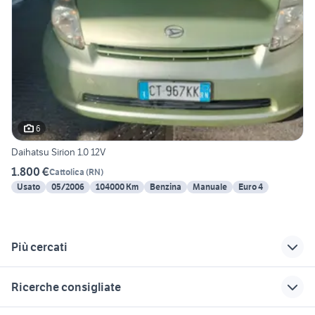
6
Daihatsu Sirion 1.0 12V
1.800 €
Cattolica
(
RN
)
Usato
05/2006
104000 Km
Benzina
Manuale
Euro 4
Più cercati
Correlati
Richerche simili
Suggerimenti
Ricerche consigliate
pick up 4x4 usati
carrello 750 kg
pick up nissan
piemonte
accessori auto
navara
case in affitto qualiano
camper piccoli