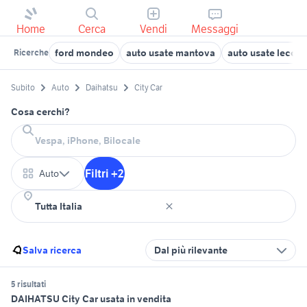
Home
Cerca
Vendi
Messaggi
ford mondeo
auto usate mantova
auto usate lecco
Ricerche
Subito
Auto
Daihatsu
City Car
Cosa cerchi?
Filtri +2
Auto
Salva ricerca
Dal più rilevante
5 risultati
DAIHATSU City Car usata in vendita