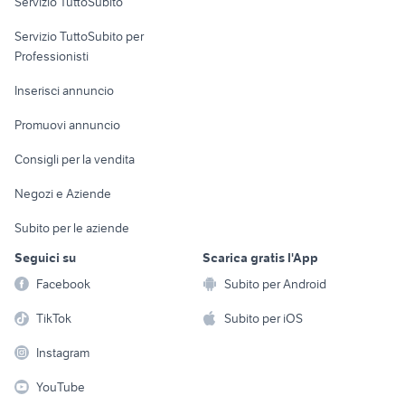
Servizio TuttoSubito
elettronica
per la casa e la
sports e hobby
Servizio TuttoSubito per
persona
Informatica
Animali
Professionisti
Arredamento e
Console e
Accessori per
Casalinghi
Inserisci annuncio
Videogiochi
animali
Elettrodomestici
Promuovi annuncio
Audio/Video
Musica e Film
Giardino e Fai da te
Consigli per la vendita
Fotografia
Libri e Riviste
Abbigliamento e
Negozi e Aziende
Telefonia
Strumenti Musicali
Accessori
Subito per le aziende
Sports
Tutto per i bambini
Seguici su
Scarica gratis l'App
Biciclette
Facebook
Subito per Android
Collezionismo
TikTok
Subito per iOS
Instagram
YouTube