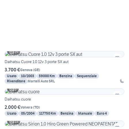
15
Daihatsu Cuore 1.0 12v 3 porte SX aut
3.700 €
Genova
(
GE
)
Usato
10/2003
59000 Km
Benzina
Sequenziale
Rivenditore
Martelli Auto SRL
6
Daihatsu cuore
2.000 €
Volvera
(
TO
)
Usato
05/2004
117750 Km
Benzina
Manuale
Euro 4
13