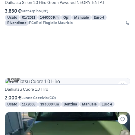
Daihatsu Sirion 1.0 Hiro Green Powered NEOPATENTAT
3.850 €
Sant'Arpino
(
CE
)
Usato
01/2011
144000 Km
Gpl
Manuale
Euro 4
Rivenditore
F.CAR di Flagiello Maurizio
4
Daihiatsu Cuore 1.0 Hiro
2.000 €
Lurate Caccivio
(
CO
)
Usato
11/2008
193000 Km
Benzina
Manuale
Euro 4