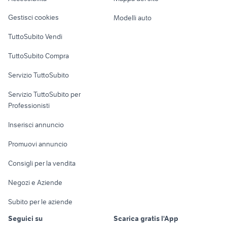
Loft, mansarde e
Veicoli commerciali
altro
Gestisci cookies
Modelli auto
Case vacanza
TuttoSubito Vendi
Uffici e Locali
TuttoSubito Compra
commerciali
Servizio TuttoSubito
elettronica
per la casa e la
sports e hobby
Servizio TuttoSubito per
persona
Informatica
Animali
Professionisti
Arredamento e
Console e
Accessori per
Casalinghi
Inserisci annuncio
Videogiochi
animali
Elettrodomestici
Promuovi annuncio
Audio/Video
Musica e Film
Giardino e Fai da te
Consigli per la vendita
Fotografia
Libri e Riviste
Abbigliamento e
Negozi e Aziende
Telefonia
Strumenti Musicali
Accessori
Subito per le aziende
Sports
Tutto per i bambini
Seguici su
Scarica gratis l'App
Biciclette