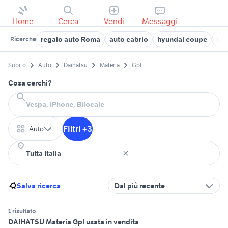
Home
Cerca
Vendi
Messaggi
regalo auto Roma
auto cabrio
hyundai coupe
bm
Ricerche
Subito
Auto
Daihatsu
Materia
Gpl
Cosa cerchi?
Filtri +3
Auto
Salva ricerca
Dal più recente
1 risultato
DAIHATSU Materia Gpl usata in vendita