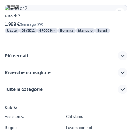
6
auto dr 2
1.999 €
Sumirago
(
VA
)
Usato
09/2011
67000 Km
Benzina
Manuale
Euro 5
Più cercati
Correlati
Richerche simili
Suggerimenti
Ricerche consigliate
opel zafira metano
bmw serie 2 gran
auto usate cagnano
tourer usata
varano
stanze in affitto torino
balle di fieno
peugeot 205
Tutte le categorie
tiguan 2018
camper ducato
panda 45
piaggio ape 50
lavastoviglie
usato
motore 1300 multijet
suzuki swift km 0
renault trafic
tartarughe d acqua animali
motori
immobili
lavoro e servizi
95 cv usato
gallina araucana
maggiolino 1963
Subito
seconda mano Terrasini
moto da strada
animali
Auto
Appartamenti
Offerte di lavoro
rav 4 usato
mercedes cla 180
Assistenza
Chi siamo
svecciatoio per cereali usato
motoslitta usata
sardegna
case in affitto
usata
Accessori Auto
Camere/Posti letto
Servizi
pompei
gommone 7 metri
piastrellista
fiorino pick up
Regole
Lavora con noi
jeep compass usata