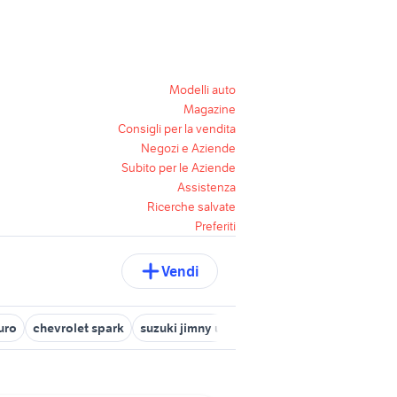
Modelli auto
Magazine
Consigli per la vendita
Negozi e Aziende
Subito per le Aziende
Assistenza
Ricerche salvate
Preferiti
Vendi
uro
chevrolet spark
suzuki jimny usato liguria
suv usati venet