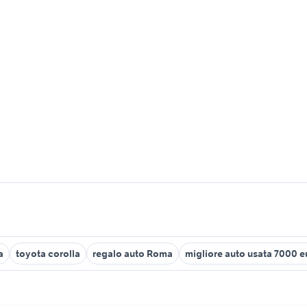
a
toyota corolla
regalo auto Roma
migliore auto usata 7000 e