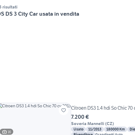
5 risultati
S DS 3 City Car usata in vendita
Citroen DS3 1.4 hdi So Chic 70
7.200 €
Soveria Mannelli
(
CZ
)
Usato
11/2013
180000 Km
Die
16
Rivenditore
Grandinetti Auto