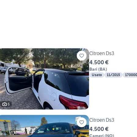
Citroen Ds3
4.500 €
Bari
(
BA
)
Usato
11/2015
17000
6
Citroen Ds3
4.500 €
Cameri
(
NO
)