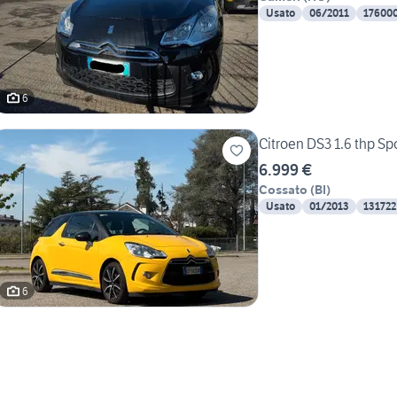
Usato
06/2011
17600
6
Citroen DS3 1.6 thp Sp
6.999 €
Cossato
(
BI
)
Usato
01/2013
131722
6