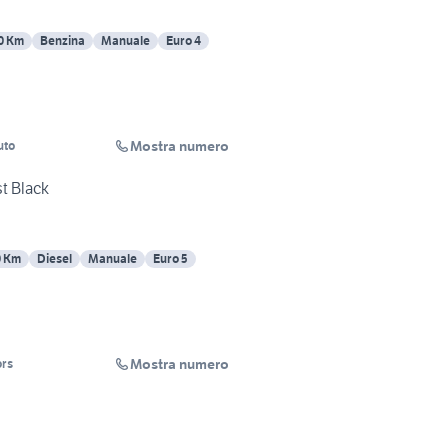
0 Km
Benzina
Manuale
Euro 4
Mostra numero
uto
st Black
0 Km
Diesel
Manuale
Euro 5
Mostra numero
ors