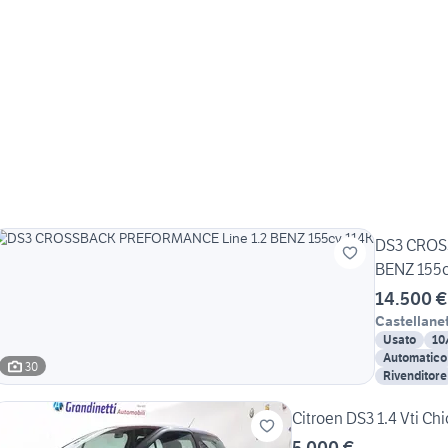
DS3 CROS
BENZ 155c
14.500 €
Castellane
Usato
10
Automatico
30
Rivenditore
Citroen DS3 1.4 Vti Ch
5.000 €