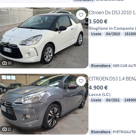
Citroen Ds DS3 2010 1.
3.500 €
Giugliano in Campania
Usato
04/2010
15100
30
Rivenditore
SER CAR AUT
CITROEN DS3 1.4 BEN
4.900 €
Lecco
(
LC
)
Usato
04/2011
14900
12
Rivenditore
PIETROAUTO