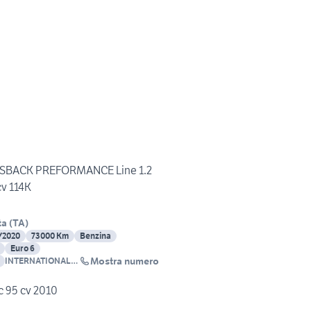
SBACK PREFORMANCE Line 1.2
v 114K
ta
(
TA
)
/2020
73000 Km
Benzina
Euro 6
Mostra numero
INTERNATIONAL
CARS
ic 95 cv 2010