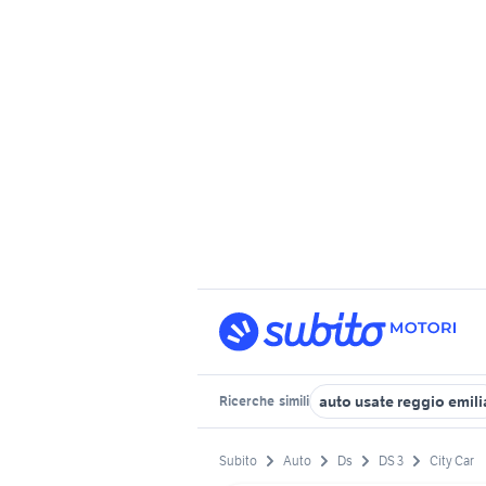
auto usate reggio emili
Ricerche
simili
Subito
Auto
Ds
DS 3
City Car