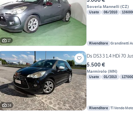
Soveria Mannelli
(
CZ
)
Usato
06/2010
13600
17
Rivenditore
Grandinetti A
Ds DS3 3 1.4 HDi 70 Ju
5.500 €
Marmirolo
(
MN
)
Usato
01/2013
12700
24
Rivenditore
Ti Vendo Mot