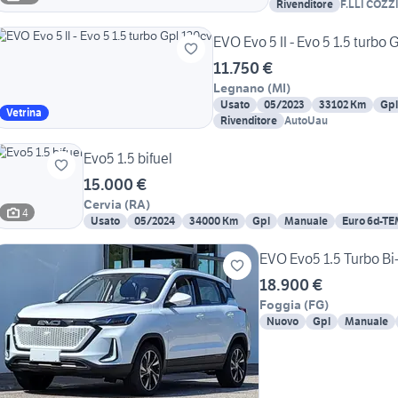
Rivenditore
F.LLI COZZ
EVO Evo 5 II - Evo 5 1.5 turbo 
11.750 €
Legnano
(
MI
)
Usato
05/2023
33102 Km
Gpl
Vetrina
Rivenditore
AutoUau
Evo5 1.5 bifuel
15.000 €
Cervia
(
RA
)
4
Usato
05/2024
34000 Km
Gpl
Manuale
Euro 6d-T
EVO Evo5 1.5 Turbo Bi
18.900 €
Foggia
(
FG
)
Nuovo
Gpl
Manuale