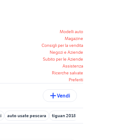
Modelli auto
Magazine
Consigli per la vendita
Negozi e Aziende
Subito per le Aziende
Assistenza
Ricerche salvate
Preferiti
Vendi
i
auto usate pescara
tiguan 2018
nissan silvia
volkswagen c