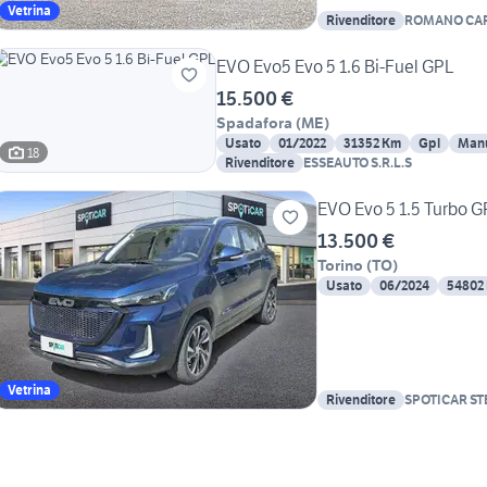
Vetrina
Rivenditore
ROMANO CA
EVO Evo5 Evo 5 1.6 Bi-Fuel GPL
15.500 €
Spadafora
(
ME
)
Usato
01/2022
31352 Km
Gpl
Man
18
Rivenditore
ESSEAUTO S.R.L.S
EVO Evo 5 1.5 Turbo G
13.500 €
Torino
(
TO
)
Usato
06/2024
54802
Vetrina
Rivenditore
SPOTICAR ST
TORINO