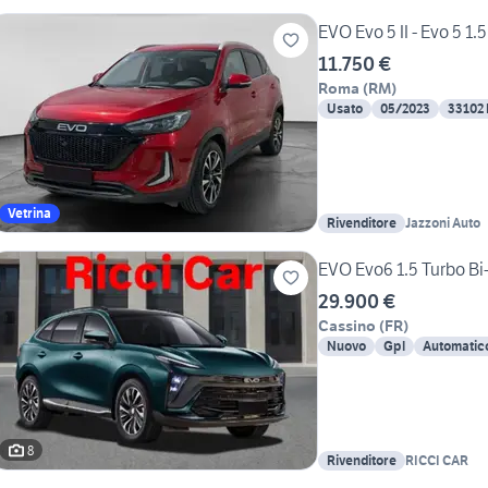
EVO Evo 5 II - Evo 5 1.
11.750 €
Roma
(
RM
)
Usato
05/2023
33102
Vetrina
Rivenditore
Jazzoni Auto
EVO Evo6 1.5 Turbo Bi
29.900 €
Cassino
(
FR
)
Nuovo
Gpl
Automatic
8
Rivenditore
RICCI CAR