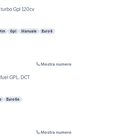
5 turbo Gpl 120cv
 Km
Gpl
Manuale
Euro 6
Mostra numero
-fuel GPL. DCT
o
Euro 6e
Mostra numero