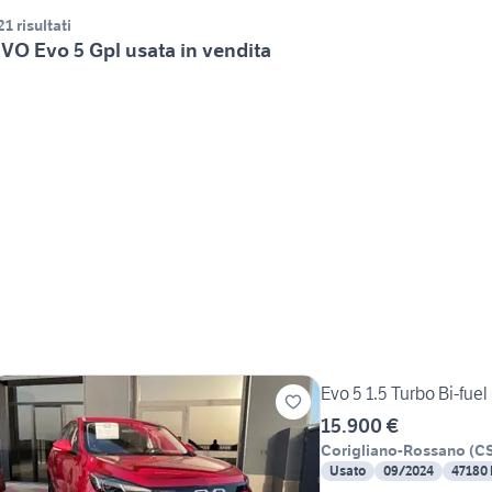
21 risultati
VO Evo 5 Gpl usata in vendita
Evo 5 1.5 Turbo Bi-fue
15.900 €
Corigliano-Rossano
(
C
Usato
09/2024
47180