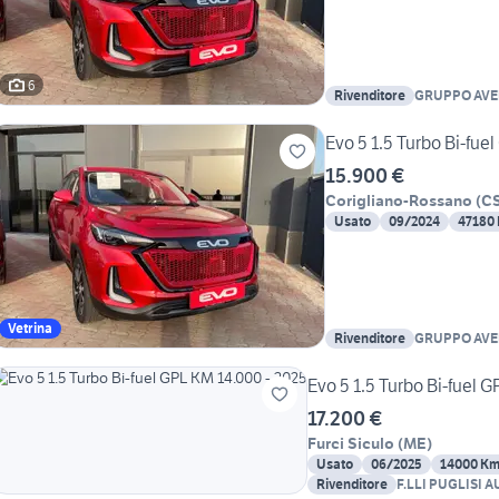
6
Rivenditore
GRUPPO AVE
Evo 5 1.5 Turbo Bi-fue
15.900 €
Corigliano-Rossano
(
C
Usato
09/2024
47180
Vetrina
Rivenditore
GRUPPO AVE
Evo 5 1.5 Turbo Bi-fuel 
17.200 €
Furci Siculo
(
ME
)
Usato
06/2025
14000 K
Rivenditore
F.LLI PUGLISI 