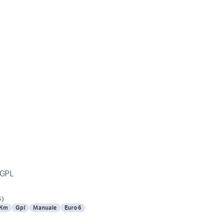
l GPL
S
)
 Km
Gpl
Manuale
Euro 6