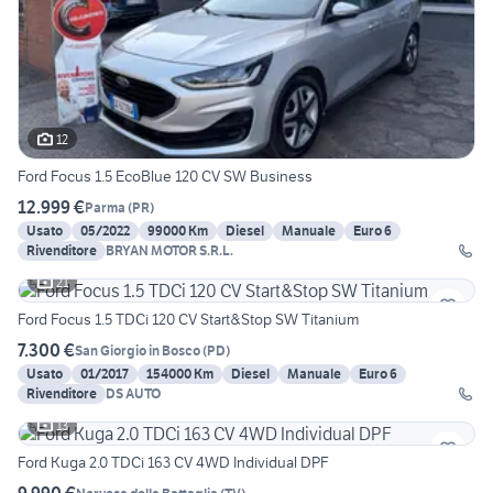
12
Ford Focus 1.5 EcoBlue 120 CV SW Business
12.999 €
Parma
(
PR
)
Usato
05/2022
99000 Km
Diesel
Manuale
Euro 6
Rivenditore
BRYAN MOTOR S.R.L.
21
Ford Focus 1.5 TDCi 120 CV Start&Stop SW Titanium
7.300 €
San Giorgio in Bosco
(
PD
)
Usato
01/2017
154000 Km
Diesel
Manuale
Euro 6
Rivenditore
DS AUTO
13
Ford Kuga 2.0 TDCi 163 CV 4WD Individual DPF