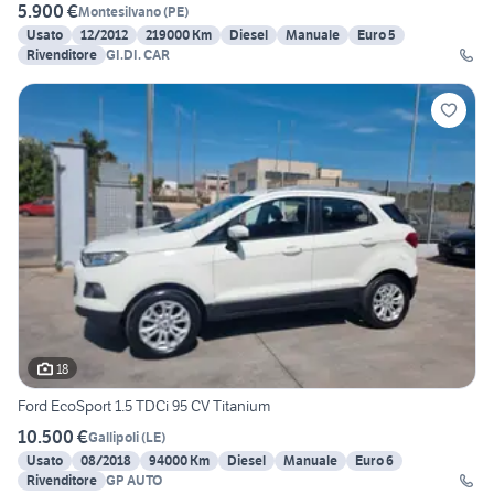
5.900 €
Montesilvano
(
PE
)
Usato
12/2012
219000 Km
Diesel
Manuale
Euro 5
Rivenditore
GI.DI. CAR
18
Ford EcoSport 1.5 TDCi 95 CV Titanium
10.500 €
Gallipoli
(
LE
)
Usato
08/2018
94000 Km
Diesel
Manuale
Euro 6
Rivenditore
GP AUTO