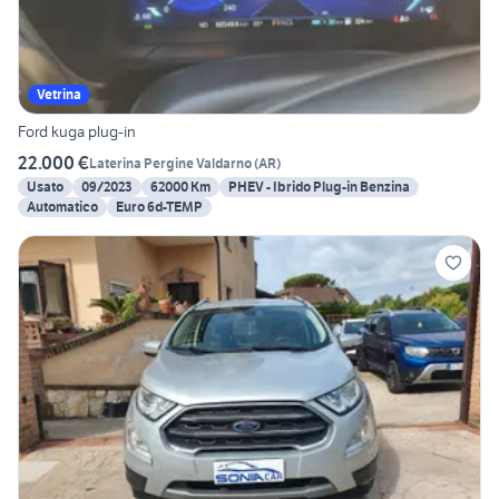
Vetrina
Ford kuga plug-in
22.000 €
Laterina Pergine Valdarno
(
AR
)
Usato
09/2023
62000 Km
PHEV - Ibrido Plug-in Benzina
Automatico
Euro 6d-TEMP