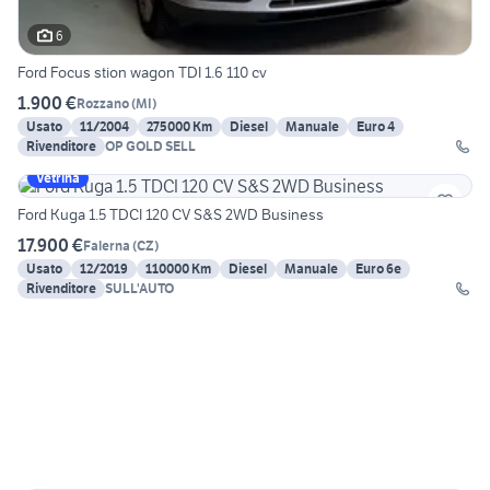
6
Ford Focus stion wagon TDI 1.6 110 cv
1.900 €
Rozzano
(
MI
)
Usato
11/2004
275000 Km
Diesel
Manuale
Euro 4
Rivenditore
OP GOLD SELL
Vetrina
Ford Kuga 1.5 TDCI 120 CV S&S 2WD Business
17.900 €
Falerna
(
CZ
)
Usato
12/2019
110000 Km
Diesel
Manuale
Euro 6e
Rivenditore
SULL'AUTO