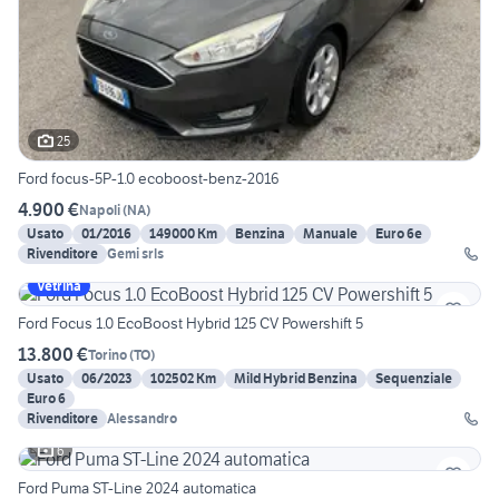
25
Ford focus-5P-1.0 ecoboost-benz-2016
4.900 €
Napoli
(
NA
)
Usato
01/2016
149000 Km
Benzina
Manuale
Euro 6e
Rivenditore
Gemi srls
Vetrina
Ford Focus 1.0 EcoBoost Hybrid 125 CV Powershift 5
13.800 €
Torino
(
TO
)
Usato
06/2023
102502 Km
Mild Hybrid Benzina
Sequenziale
Euro 6
Rivenditore
Alessandro
6
Ford Puma ST-Line 2024 automatica