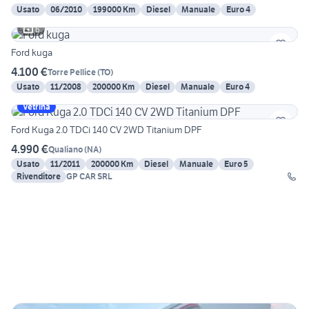
Usato
06/2010
199000 Km
Diesel
Manuale
Euro 4
6
Ford kuga
4.100 €
Torre Pellice
(
TO
)
Usato
11/2008
200000 Km
Diesel
Manuale
Euro 4
Vetrina
Ford Kuga 2.0 TDCi 140 CV 2WD Titanium DPF
4.990 €
Qualiano
(
NA
)
Usato
11/2011
200000 Km
Diesel
Manuale
Euro 5
Rivenditore
GP CAR SRL