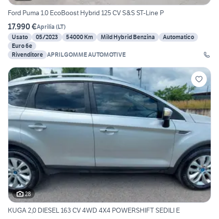
Ford Puma 1.0 EcoBoost Hybrid 125 CV S&S ST-Line P
17.990 €
Aprilia
(
LT
)
Usato
05/2023
54000 Km
Mild Hybrid Benzina
Automatico
Euro 6e
Rivenditore
APRILGOMME AUTOMOTIVE
28
KUGA 2,0 DIESEL 163 CV 4WD 4X4 POWERSHIFT SEDILI E