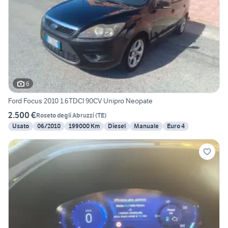
6
Ford Focus 2010 1.6TDCI 90CV Unipro Neopate
2.500 €
Roseto degli Abruzzi
(
TE
)
Usato
06/2010
199000 Km
Diesel
Manuale
Euro 4