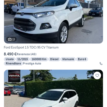
13
Ford EcoSport 1.5 TDCi 95 CV Titanium
8.490 €
Ravanusa
(
AG
)
Usato
11/2015
160000 Km
Diesel
Manuale
Euro 6
Rivenditore
Prestige Auto