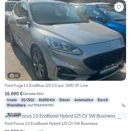
10
Ford Kuga 1.5 EcoBlue 120 CV aut. 2WD ST-Line
16.690 €
Cercola
(
NA
)
Usato
02/2022
81000 Km
Diesel
Automatico
Euro 6
Rivenditore
AUTOSANNINO
22
Ford Focus 1.0 EcoBoost Hybrid 125 CV SW Business