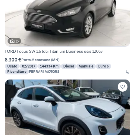
15
FORD Focus SW 1.5 tdci Titanium Business s&s 120cv
8.300 €
Porto Mantovano
(
MN
)
Usato
02/2017
144334 Km
Diesel
Manuale
Euro 6
Rivenditore
FERRARI MOTORS