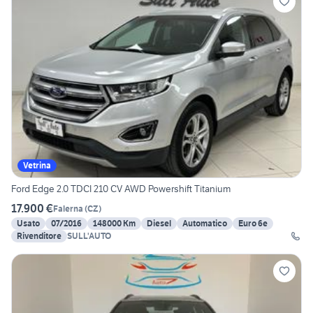
Vetrina
Ford Edge 2.0 TDCI 210 CV AWD Powershift Titanium
17.900 €
Falerna
(
CZ
)
Usato
07/2016
148000 Km
Diesel
Automatico
Euro 6e
Rivenditore
SULL'AUTO