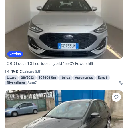
Vetrina
FORD Focus 1.0 EcoBoost Hybrid 155 CV Powershift
14.490 €
Lainate
(
MI
)
Usato
06/2023
104909 Km
Ibrida
Automatico
Euro 6
Rivenditore
Auto7