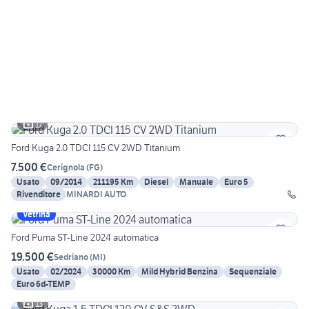
17
Ford Kuga 2.0 TDCI 115 CV 2WD Titanium
7.500 €
Cerignola
(
FG
)
Usato
09/2014
211195 Km
Diesel
Manuale
Euro 5
Rivenditore
MINARDI AUTO
Vetrina
Ford Puma ST-Line 2024 automatica
19.500 €
Sedriano
(
MI
)
Usato
02/2024
30000 Km
Mild Hybrid Benzina
Sequenziale
Euro 6d-TEMP
13