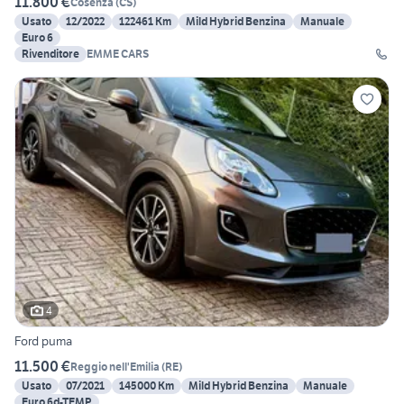
11.800 €
Cosenza
(
CS
)
Usato
12/2022
122461 Km
Mild Hybrid Benzina
Manuale
Euro 6
Rivenditore
EMME CARS
4
Ford puma
11.500 €
Reggio nell'Emilia
(
RE
)
Usato
07/2021
145000 Km
Mild Hybrid Benzina
Manuale
Euro 6d-TEMP