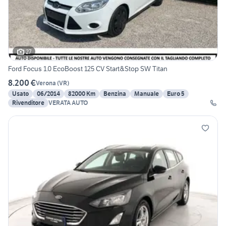
27
Ford Focus 1.0 EcoBoost 125 CV Start&Stop SW Titan
8.200 €
Verona
(
VR
)
Usato
06/2014
82000 Km
Benzina
Manuale
Euro 5
Rivenditore
VERATA AUTO