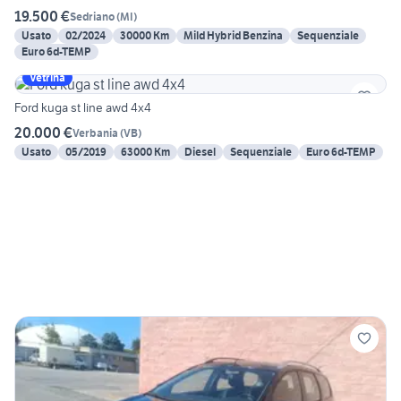
19.500 €
Sedriano
(
MI
)
Usato
02/2024
30000 Km
Mild Hybrid Benzina
Sequenziale
Euro 6d-TEMP
Vetrina
Ford kuga st line awd 4x4
20.000 €
Verbania
(
VB
)
Usato
05/2019
63000 Km
Diesel
Sequenziale
Euro 6d-TEMP