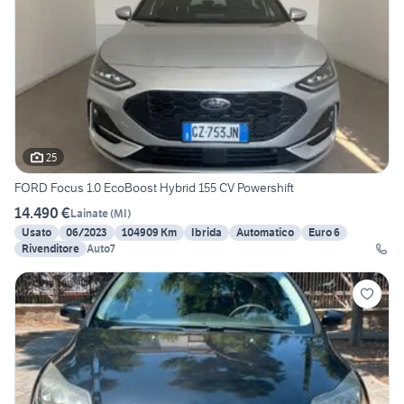
25
FORD Focus 1.0 EcoBoost Hybrid 155 CV Powershift
14.490 €
Lainate
(
MI
)
Usato
06/2023
104909 Km
Ibrida
Automatico
Euro 6
Rivenditore
Auto7