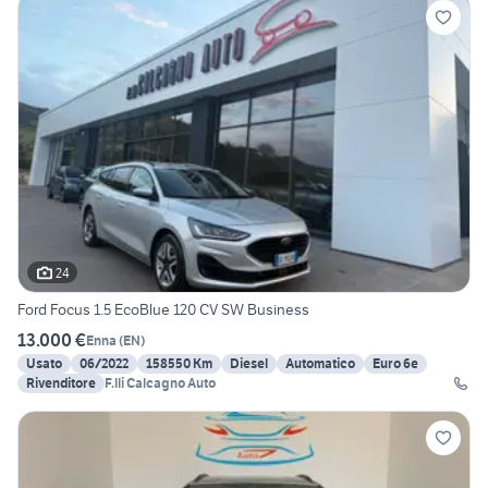
24
Ford Focus 1.5 EcoBlue 120 CV SW Business
13.000 €
Enna
(
EN
)
Usato
06/2022
158550 Km
Diesel
Automatico
Euro 6e
Rivenditore
F.lli Calcagno Auto