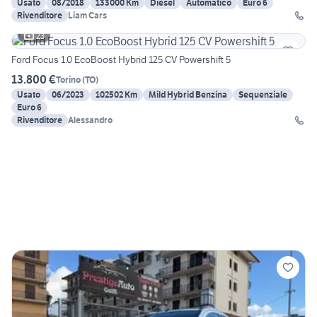
Usato
08/2018
133000 Km
Diesel
Automatico
Euro 6
Rivenditore
Liam Cars
23
Ford Focus 1.0 EcoBoost Hybrid 125 CV Powershift 5
13.800 €
Torino
(
TO
)
Usato
06/2023
102502 Km
Mild Hybrid Benzina
Sequenziale
Euro 6
Rivenditore
Alessandro