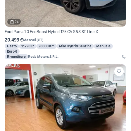
24
Ford Puma 1.0 EcoBoost Hybrid 125 CV S&S ST-Line X
20.499 €
Mascali
(
CT
)
Usato
11/2022
20000 Km
Mild Hybrid Benzina
Manuale
Euro 6
Rivenditore
Roda Motors S.R.L.