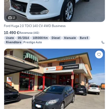
13
Ford Kuga 2.0 TDCI 140 CV 4WD Business
10.490 €
Ravanusa
(
AG
)
Usato
05/2014
105000 Km
Diesel
Manuale
Euro 5
Rivenditore
Prestige Auto