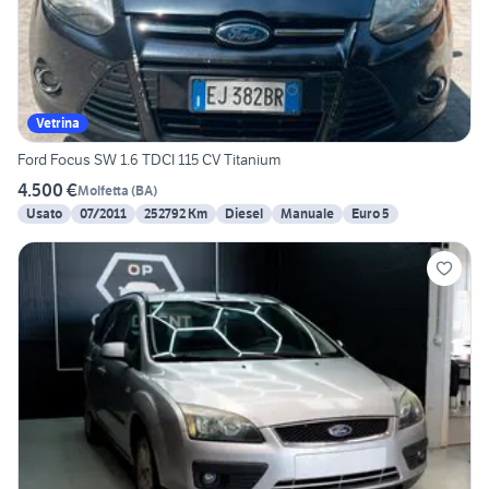
Vetrina
Ford Focus SW 1.6 TDCI 115 CV Titanium
4.500 €
Molfetta
(
BA
)
Usato
07/2011
252792 Km
Diesel
Manuale
Euro 5