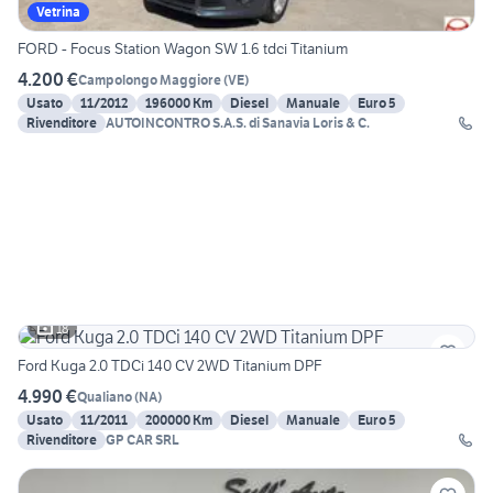
Vetrina
FORD - Focus Station Wagon SW 1.6 tdci Titanium
4.200 €
Campolongo Maggiore
(
VE
)
Usato
11/2012
196000 Km
Diesel
Manuale
Euro 5
Rivenditore
AUTOINCONTRO S.A.S. di Sanavia Loris & C.
18
Ford Kuga 2.0 TDCi 140 CV 2WD Titanium DPF
4.990 €
Qualiano
(
NA
)
Usato
11/2011
200000 Km
Diesel
Manuale
Euro 5
Rivenditore
GP CAR SRL