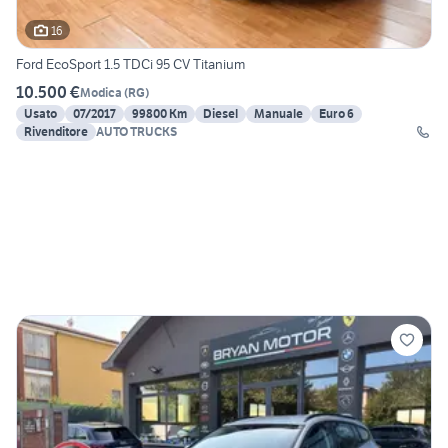
16
Ford EcoSport 1.5 TDCi 95 CV Titanium
10.500 €
Modica
(
RG
)
Usato
07/2017
99800 Km
Diesel
Manuale
Euro 6
Rivenditore
AUTO TRUCKS