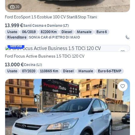
20
Ford EcoSport 1.5 Ecoblue 100 CV Start&Stop Titani
13.999 €
Santi Cosma e Damiano
(
LT
)
Usato
06/2019
82200 Km
Diesel
Manuale
Euro 6
Rivenditore
SONIA CAR di PIETRO DI MAIO
Vetrina
Ford Focus Active Business 1.5 TDCi 120 CV
13.000 €
Cecina
(
LI
)
Usato
07/2020
110865 Km
Diesel
Manuale
Euro 6d-TEMP