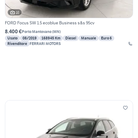
16
FORD Focus SW 1.5 ecoblue Business s&s 95cv
8.400 €
Porto Mantovano
(
MN
)
Usato
08/2019
168945 Km
Diesel
Manuale
Euro 6
Rivenditore
FERRARI MOTORS