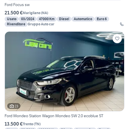
Ford Focus sw
21.500 €
Marigliano
(
NA
)
Usato
03/2024
47000 Km
Diesel
Automatico
Euro 6
Rivenditore
Gruppo Auto car
23
Ford Mondeo Station Wagon Mondeo SW 2.0 ecoblue ST
13.500 €
Trento
(
TN
)