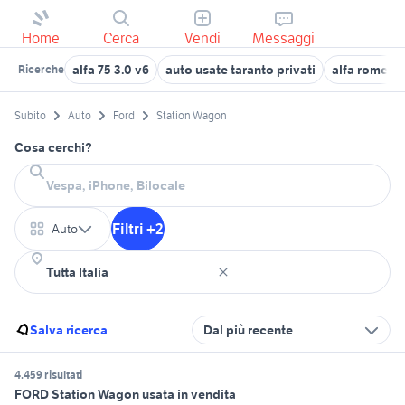
Home
Cerca
Vendi
Messaggi
alfa 75 3.0 v6
auto usate taranto privati
alfa romeo 
Ricerche
Subito
Auto
Ford
Station Wagon
Cosa cerchi?
Filtri +2
Auto
Salva ricerca
Dal più recente
4.459 risultati
FORD Station Wagon usata in vendita