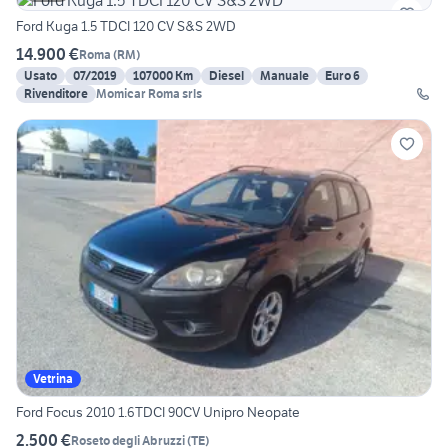
Ford Kuga 1.5 TDCI 120 CV S&S 2WD
14.900 €
Roma
(
RM
)
Usato
07/2019
107000 Km
Diesel
Manuale
Euro 6
Rivenditore
Momicar Roma srls
Vetrina
Ford Focus 2010 1.6TDCI 90CV Unipro Neopate
2.500 €
Roseto degli Abruzzi
(
TE
)