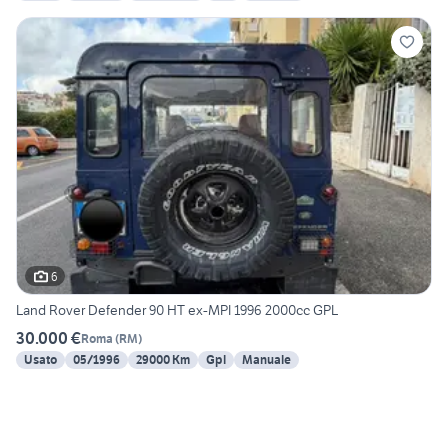
6
Land Rover Defender 90 HT ex-MPI 1996 2000cc GPL
30.000 €
Roma
(
RM
)
Usato
05/1996
29000 Km
Gpl
Manuale