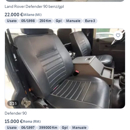
Land Rover Defender 90 benz/gpl
22.000 €
Milano
(
MI
)
Usato
05/1998
250 Km
Gpl
Manuale
Euro 3
5
Defender 90
15.000 €
Roma
(
RM
)
Usato
06/1997
399000 Km
Gpl
Manuale