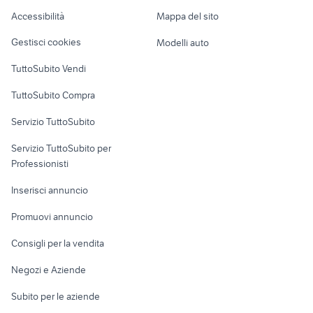
Caravan e Camper
xr 600
pecore in vendita sardegna
Accessibilità
Mappa del sito
Loft, mansarde e
Veicoli commerciali
piaggio ape 50
auto usate pescara
altro
Gestisci cookies
Modelli auto
Case vacanza
TuttoSubito Vendi
Uffici e Locali
TuttoSubito Compra
commerciali
Servizio TuttoSubito
elettronica
per la casa e la
sports e hobby
Servizio TuttoSubito per
persona
Informatica
Animali
Professionisti
Arredamento e
Console e
Accessori per
Casalinghi
Inserisci annuncio
Videogiochi
animali
Elettrodomestici
Promuovi annuncio
Audio/Video
Musica e Film
Giardino e Fai da te
Consigli per la vendita
Fotografia
Libri e Riviste
Abbigliamento e
Negozi e Aziende
Telefonia
Strumenti Musicali
Accessori
Subito per le aziende
Sports
Tutto per i bambini