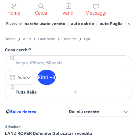
Home
Cerca
Vendi
Messaggi
barche usate veneto
auto cabrio
auto Puglia
veic
Ricerche
Subito
Auto
Land rover
Defender
Gpl
Cosa cerchi?
Filtri +3
Auto
Salva ricerca
Dal più recente
4 risultati
LAND ROVER Defender Gpl usata in vendita