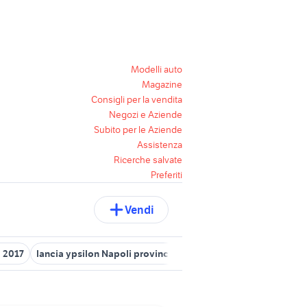
Modelli auto
Magazine
Consigli per la vendita
Negozi e Aziende
Subito per le Aziende
Assistenza
Ricerche salvate
Preferiti
Vendi
 2017
lancia ypsilon Napoli provincia
auto Zero Branco
autom