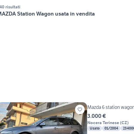
40 risultati
AZDA Station Wagon usata in vendita
Mazda 6 station wago
3.000 €
Nocera Terinese
(
CZ
)
Usato
01/2004
23400