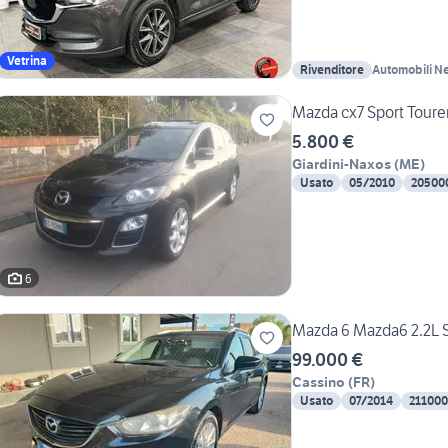
Vetrina
Rivenditore
Automobili N
Mazda cx7 Sport Toure
5.800 €
Giardini-Naxos
(
ME
)
Usato
05/2010
20500
6
Mazda 6 Mazda6 2.2L 
99.000 €
Cassino
(
FR
)
Usato
07/2014
21100