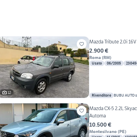
Mazda Tribute 2.0i 16V
2.900 €
Roma
(
RM
)
Usato
06/2005
23045
12
Rivenditore
BUBU AUTO s
Mazda CX-5 2.2L Skya
Automa
10.500 €
Montesilvano
(
PE
)