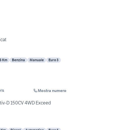
 cat
6 Km
Benzina
Manuale
Euro 3
Mostra numero
rls
ctiv-D 150CV 4WD Exceed