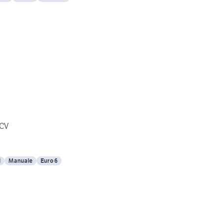
0CV
l
Manuale
Euro 6