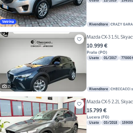
Usato
11/2015
13610
Vetrina
Rivenditore
CRAZY GARA
Mazda CX-3 1.5L Skyac
10.999 €
Prato
(
PO
)
Usato
01/2017
77000
15
Rivenditore
CHECCACCI s
Mazda CX-5 2.2L Skya
15.799 €
Lucera
(
FG
)
Usato
03/2018
15900