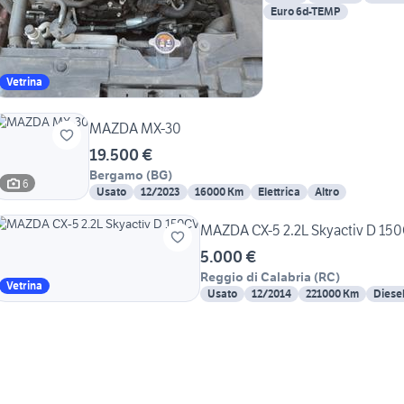
Euro 6d-TEMP
Vetrina
MAZDA MX-30
19.500 €
Bergamo
(
BG
)
6
Usato
12/2023
16000 Km
Elettrica
Altro
MAZDA CX-5 2.2L Skyactiv D 15
5.000 €
Reggio di Calabria
(
RC
)
Vetrina
Usato
12/2014
221000 Km
Diese