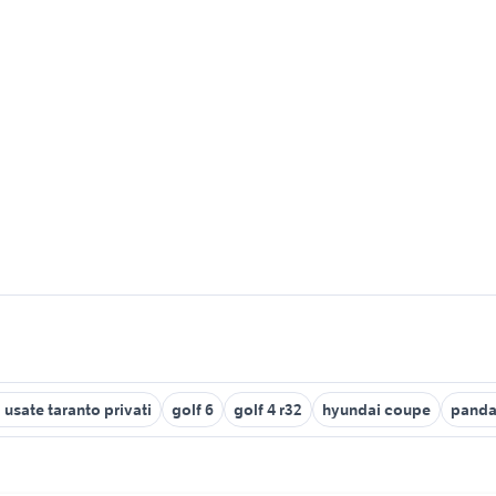
 usate taranto privati
golf 6
golf 4 r32
hyundai coupe
panda