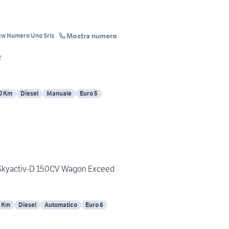
Mostra numero
ew Numero Uno Srls
r
0 Km
Diesel
Manuale
Euro 5
Skyactiv-D 150CV Wagon Exceed
0 Km
Diesel
Automatico
Euro 6