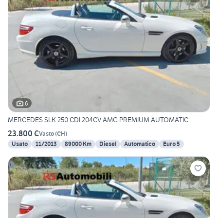
6
MERCEDES SLK 250 CDI 204CV AMG PREMIUM AUTOMATIC
23.800 €
Vasto
(
CH
)
Usato
11/2013
89000 Km
Diesel
Automatico
Euro 5