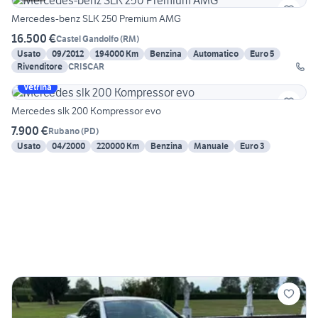
Mercedes-benz SLK 250 Premium AMG
16.500 €
Castel Gandolfo
(
RM
)
Usato
09/2012
194000 Km
Benzina
Automatico
Euro 5
Rivenditore
CRISCAR
Vetrina
Mercedes slk 200 Kompressor evo
7.900 €
Rubano
(
PD
)
Usato
04/2000
220000 Km
Benzina
Manuale
Euro 3