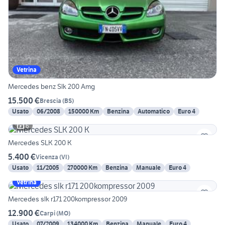
Vetrina
Mercedes benz Slk 200 Amg
15.500 €
Brescia
(
BS
)
Usato
06/2008
150000 Km
Benzina
Automatico
Euro 4
6
Mercedes SLK 200 K
5.400 €
Vicenza
(
VI
)
Usato
11/2005
270000 Km
Benzina
Manuale
Euro 4
Vetrina
Mercedes slk r171 200kompressor 2009
12.900 €
Carpi
(
MO
)
Usato
07/2009
134000 Km
Benzina
Manuale
Euro 4