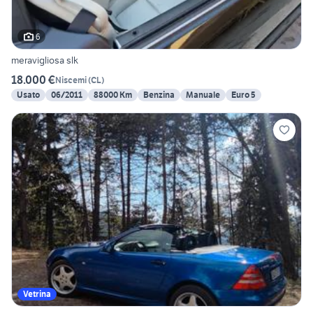
6
meravigliosa slk
18.000 €
Niscemi
(
CL
)
Usato
06/2011
88000 Km
Benzina
Manuale
Euro 5
Vetrina