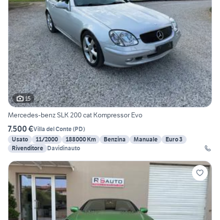
15
Mercedes-benz SLK 200 cat Kompressor Evo
7.500 €
Villa del Conte
(
PD
)
Usato
11/2000
188000 Km
Benzina
Manuale
Euro 3
Rivenditore
Davidinauto