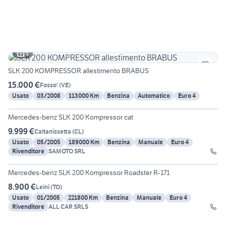
6
SLK 200 KOMPRESSOR allestimento BRABUS
15.000 €
Fosso'
(
VE
)
Usato
03/2008
113000 Km
Benzina
Automatico
Euro 4
11
Mercedes-benz SLK 200 Kompressor cat
9.999 €
Caltanissetta
(
CL
)
Usato
05/2005
189000 Km
Benzina
Manuale
Euro 4
Rivenditore
SAMOTO SRL
22
Mercedes-benz SLK 200 Kompressor Roadster R-171
8.900 €
Leini
(
TO
)
Usato
01/2005
221800 Km
Benzina
Manuale
Euro 4
Rivenditore
ALL CAR SRLS