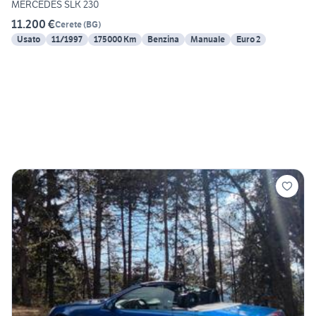
MERCEDES SLK 230
11.200 €
Cerete
(
BG
)
Usato
11/1997
175000 Km
Benzina
Manuale
Euro 2