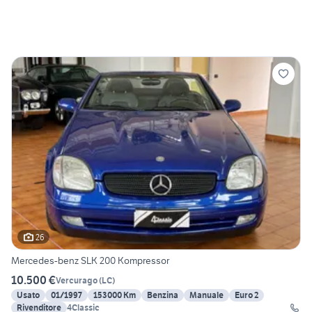
26
Mercedes-benz SLK 200 Kompressor
10.500 €
Vercurago
(
LC
)
Usato
01/1997
153000 Km
Benzina
Manuale
Euro 2
Rivenditore
4Classic