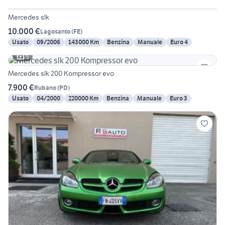
Mercedes slk
10.000 €
Lagosanto
(
FE
)
Usato
09/2006
143000 Km
Benzina
Manuale
Euro 4
5
Mercedes slk 200 Kompressor evo
7.900 €
Rubano
(
PD
)
Usato
04/2000
220000 Km
Benzina
Manuale
Euro 3