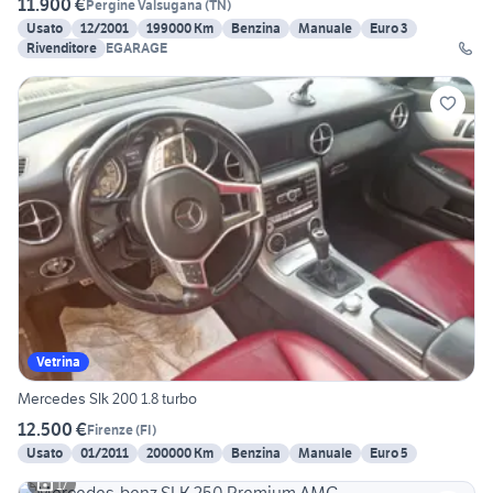
11.900 €
Pergine Valsugana
(
TN
)
Usato
12/2001
199000 Km
Benzina
Manuale
Euro 3
Rivenditore
EGARAGE
Vetrina
Mercedes Slk 200 1.8 turbo
12.500 €
Firenze
(
FI
)
Usato
01/2011
200000 Km
Benzina
Manuale
Euro 5
17