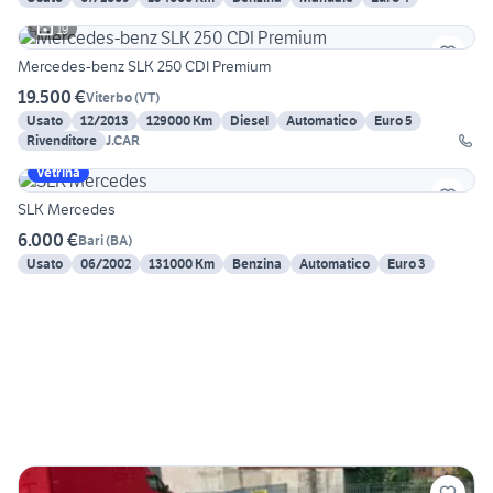
19
Mercedes-benz SLK 250 CDI Premium
19.500 €
Viterbo
(
VT
)
Usato
12/2013
129000 Km
Diesel
Automatico
Euro 5
Rivenditore
J.CAR
Vetrina
SLK Mercedes
6.000 €
Bari
(
BA
)
Usato
06/2002
131000 Km
Benzina
Automatico
Euro 3