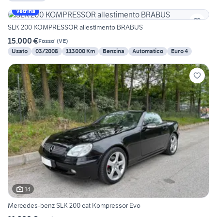
Vetrina
SLK 200 KOMPRESSOR allestimento BRABUS
15.000 €
Fosso'
(
VE
)
Usato
03/2008
113000 Km
Benzina
Automatico
Euro 4
14
Mercedes-benz SLK 200 cat Kompressor Evo