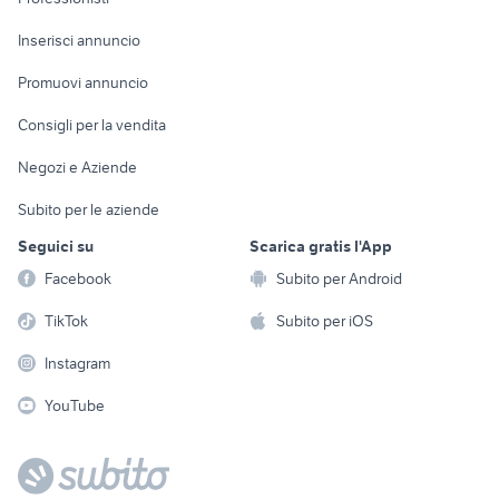
Arredamento e
Console e
Accessori per
Casalinghi
Inserisci annuncio
Videogiochi
animali
Elettrodomestici
Promuovi annuncio
Audio/Video
Musica e Film
Giardino e Fai da te
Consigli per la vendita
Fotografia
Libri e Riviste
Abbigliamento e
Negozi e Aziende
Telefonia
Strumenti Musicali
Accessori
Subito per le aziende
Sports
Tutto per i bambini
Seguici su
Scarica gratis l'App
Biciclette
Facebook
Subito per Android
Collezionismo
TikTok
Subito per iOS
Instagram
YouTube