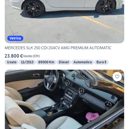
Vetrina
MERCEDES SLK 250 CDI 204CV AMG PREMIUM AUTOMATIC
23.800 €
Vasto
(
CH
)
Usato
11/2013
89000 Km
Diesel
Automatico
Euro 5