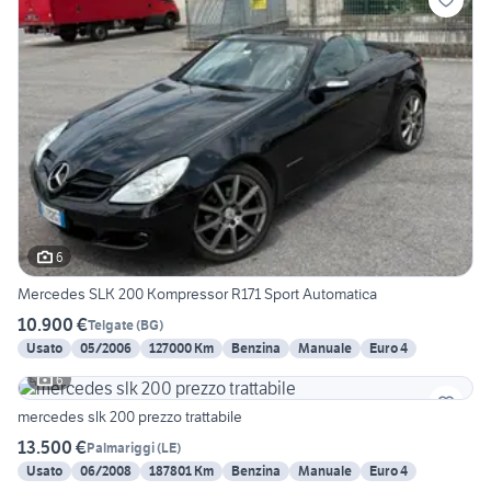
6
Mercedes SLK 200 Kompressor R171 Sport Automatica
10.900 €
Telgate
(
BG
)
Usato
05/2006
127000 Km
Benzina
Manuale
Euro 4
6
mercedes slk 200 prezzo trattabile
13.500 €
Palmariggi
(
LE
)
Usato
06/2008
187801 Km
Benzina
Manuale
Euro 4