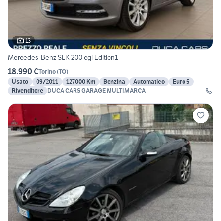
13
Mercedes-Benz SLK 200 cgi Edition1
18.990 €
Torino
(
TO
)
Usato
09/2011
127000 Km
Benzina
Automatico
Euro 5
Rivenditore
DUCA CARS GARAGE MULTIMARCA