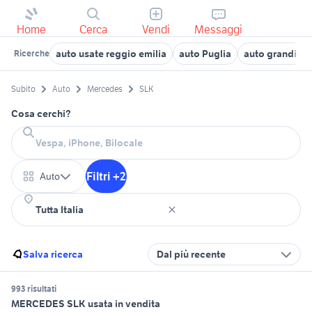
Home
Cerca
Vendi
Messaggi
auto usate reggio emilia
auto Puglia
auto grandinat
Ricerche
Subito
Auto
Mercedes
SLK
Cosa cerchi?
Filtri +2
Auto
Salva ricerca
Dal più recente
993 risultati
MERCEDES SLK usata in vendita