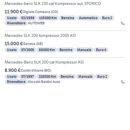
Mercedes-benz SLK 230 cat Kompressor aut. STORICO
11.900 €
Olgiate Comasco
(
CO
)
Usato
02/1998
115000 Km
Benzina
Automatico
Euro 2
Rivenditore
AUTOWEB
6
Mercedes SLK 200 kompressor 2005 ASI
15.000 €
Genova
(
GE
)
Usato
07/2005
88000 Km
Benzina
Manuale
Euro 4
27
Mercedes-Benz SLK 200 cat Kompressor ASI
8.900 €
Castel d'Aiano
(
BO
)
Usato
07/1997
218000 Km
Benzina
Manuale
Euro 2
Rivenditore
Niccolò Baldini Auto