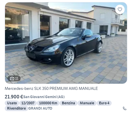
15
Mercedes-benz SLK 350 PREMIUM AMG MANUALE
21.900 €
San Giovanni Gemini
(
AG
)
Usato
12/2007
100000 Km
Benzina
Manuale
Euro 4
Rivenditore
GRANDI AUTO