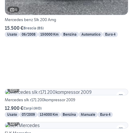
6
Mercedes benz Slk 200 Amg
15.500 €
Brescia
(
BS
)
Usato
06/2008
150000 Km
Benzina
Automatico
Euro 4
6
Mercedes slk r171 200kompressor 2009
12.900 €
Carpi
(
MO
)
Usato
07/2009
134000 Km
Benzina
Manuale
Euro 4
5