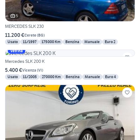
5
MERCEDES SLK 230
11.200 €
Cerete
(
BG
)
Usato
11/1997
175000 Km
Benzina
Manuale
Euro 2
Vetrina
Mercedes SLK 200 K
5.400 €
Vicenza
(
VI
)
Usato
11/2005
270000 Km
Benzina
Manuale
Euro 4