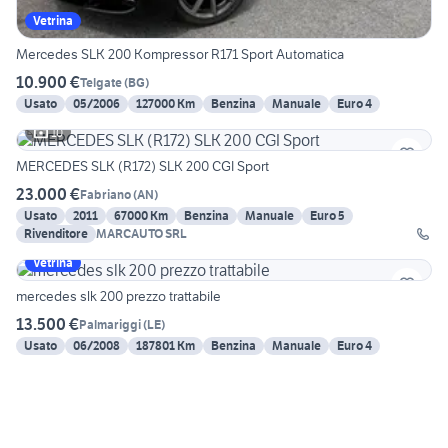
Vetrina
Mercedes SLK 200 Kompressor R171 Sport Automatica
10.900 €
Telgate
(
BG
)
Usato
05/2006
127000 Km
Benzina
Manuale
Euro 4
10
MERCEDES SLK (R172) SLK 200 CGI Sport
23.000 €
Fabriano
(
AN
)
Usato
2011
67000 Km
Benzina
Manuale
Euro 5
Rivenditore
MARCAUTO SRL
Vetrina
mercedes slk 200 prezzo trattabile
13.500 €
Palmariggi
(
LE
)
Usato
06/2008
187801 Km
Benzina
Manuale
Euro 4