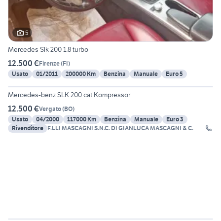
5
Mercedes Slk 200 1.8 turbo
12.500 €
Firenze
(
FI
)
Usato
01/2011
200000 Km
Benzina
Manuale
Euro 5
25
Mercedes-benz SLK 200 cat Kompressor
12.500 €
Vergato
(
BO
)
Usato
04/2000
117000 Km
Benzina
Manuale
Euro 3
Rivenditore
F.LLI MASCAGNI S.N.C. DI GIANLUCA MASCAGNI & C.
16