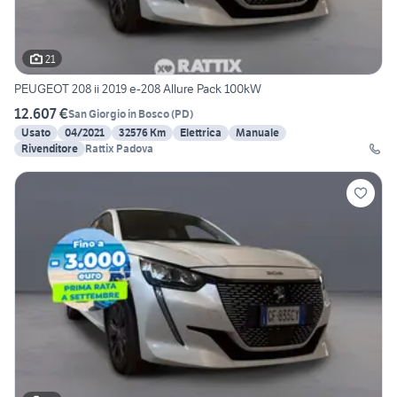
21
PEUGEOT 208 ii 2019 e-208 Allure Pack 100kW
12.607 €
San Giorgio in Bosco
(
PD
)
Usato
04/2021
32576 Km
Elettrica
Manuale
Rivenditore
Rattix Padova