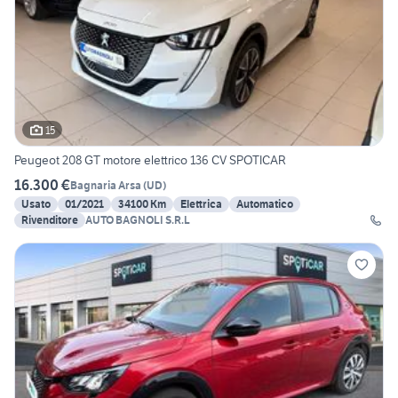
15
Peugeot 208 GT motore elettrico 136 CV SPOTICAR
16.300 €
Bagnaria Arsa
(
UD
)
Usato
01/2021
34100 Km
Elettrica
Automatico
Rivenditore
AUTO BAGNOLI S.R.L