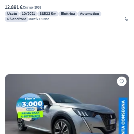
12.891 €
Curno
(
BG
)
Usato
10/2021
38533 Km
Elettrica
Automatico
Rivenditore
Rattix Curno