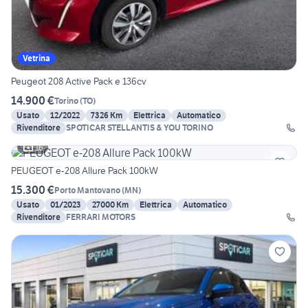
Vetrina
Peugeot 208 Active Pack e 136cv
14.900 €
Torino
(
TO
)
Usato
12/2022
7326 Km
Elettrica
Automatico
Rivenditore
SPOTICAR STELLANTIS & YOU TORINO
16
PEUGEOT e-208 Allure Pack 100kW
15.300 €
Porto Mantovano
(
MN
)
Usato
01/2023
27000 Km
Elettrica
Automatico
Rivenditore
FERRARI MOTORS