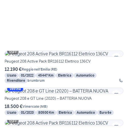
9
Peugeot 208 Active Pack BR116112 Elettrico 136CV
12.190 €
Reggio nell'Emilia
(
RE
)
Usato
01/2022
45447 Km
Elettrica
Automatico
Rivenditore
brumbrum
Vetrina
Peugeot 208 e GT Line (2020) – BATTERIA NUOVA
18.500 €
Vimercate
(
MB
)
Usato
01/2020
80500 Km
Elettrica
Automatico
Euro 6e
9