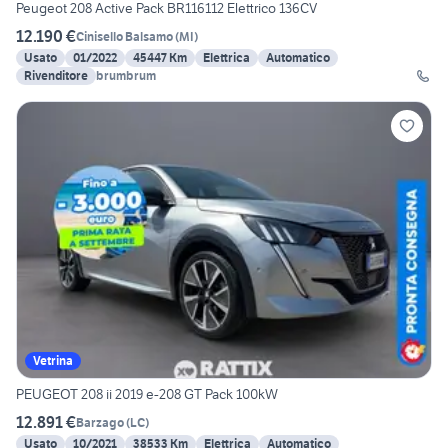
Peugeot 208 Active Pack BR116112 Elettrico 136CV
12.190 €
Cinisello Balsamo
(
MI
)
Usato
01/2022
45447 Km
Elettrica
Automatico
Rivenditore
brumbrum
Vetrina
PEUGEOT 208 ii 2019 e-208 GT Pack 100kW
12.891 €
Barzago
(
LC
)
Usato
10/2021
38533 Km
Elettrica
Automatico