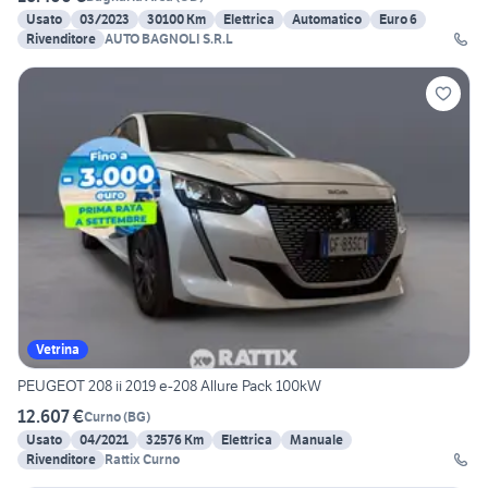
Usato
03/2023
30100 Km
Elettrica
Automatico
Euro 6
Rivenditore
AUTO BAGNOLI S.R.L
Vetrina
PEUGEOT 208 ii 2019 e-208 Allure Pack 100kW
12.607 €
Curno
(
BG
)
Usato
04/2021
32576 Km
Elettrica
Manuale
Rivenditore
Rattix Curno