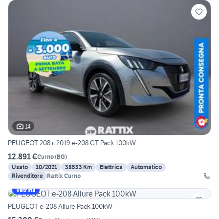
14
PEUGEOT 208 ii 2019 e-208 GT Pack 100kW
12.891 €
Curno
(
BG
)
Usato
10/2021
38533 Km
Elettrica
Automatico
Rivenditore
Rattix Curno
Vetrina
PEUGEOT e-208 Allure Pack 100kW