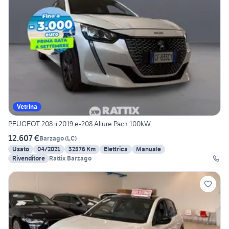
Vetrina
PEUGEOT 208 ii 2019 e-208 Allure Pack 100kW
12.607 €
Barzago
(
LC
)
Usato
04/2021
32576 Km
Elettrica
Manuale
Rivenditore
Rattix Barzago