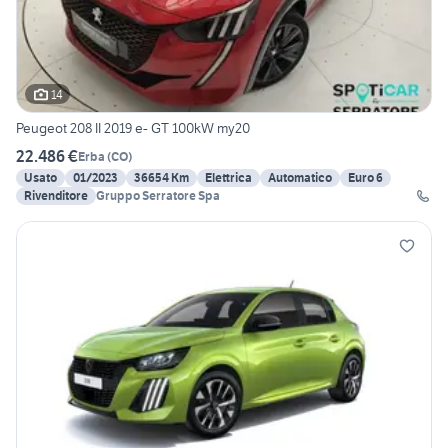
14
Peugeot 208 II 2019 e- GT 100kW my20
22.486 €
Erba
(
CO
)
Usato
01/2023
36654 Km
Elettrica
Automatico
Euro 6
Rivenditore
Gruppo Serratore Spa