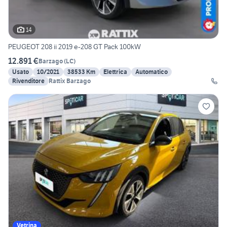
14
PEUGEOT 208 ii 2019 e-208 GT Pack 100kW
12.891 €
Barzago
(
LC
)
Usato
10/2021
38533 Km
Elettrica
Automatico
Rivenditore
Rattix Barzago
Vetrina