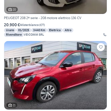
20
PEUGEOT 208 2ª serie - 208 motore elettrico 136 CV
20.900 €
Misterbianco
(
CT
)
Usato
01/2025
3440 Km
Elettrica
Altro
Rivenditore
VEICOMM SRL
21