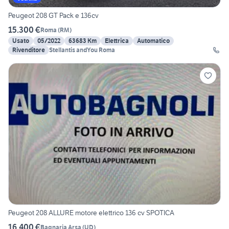
Peugeot 208 GT Pack e 136cv
15.300 €
Roma
(
RM
)
Usato
05/2022
63683 Km
Elettrica
Automatico
Rivenditore
Stellantis andYou Roma
Peugeot 208 ALLURE motore elettrico 136 cv SPOTICA
16.400 €
Bagnaria Arsa
(
UD
)