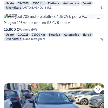
Usato
05/2025
8300 Km
Elettrica
Automatico
Euro 6
Rivenditore
AUTO BAGNOLI S.R.L
20
Peugeot 208 motore elettrico 136 CV 5 porte A...
15.900 €
Voghera
(
PV
)
Usato
01/2021
71000 Km
Elettrica
Automatico
Euro 6
Rivenditore
Gandini Voghera