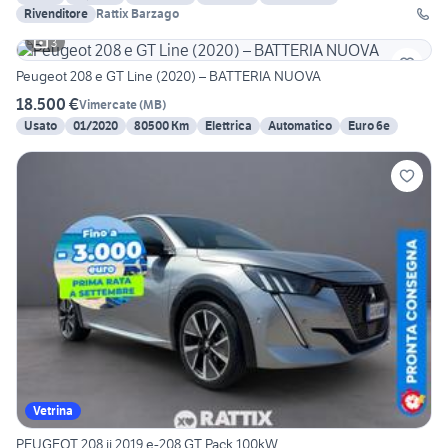
Rivenditore
Rattix Barzago
3
Peugeot 208 e GT Line (2020) – BATTERIA NUOVA
18.500 €
Vimercate
(
MB
)
Usato
01/2020
80500 Km
Elettrica
Automatico
Euro 6e
Vetrina
PEUGEOT 208 ii 2019 e-208 GT Pack 100kW