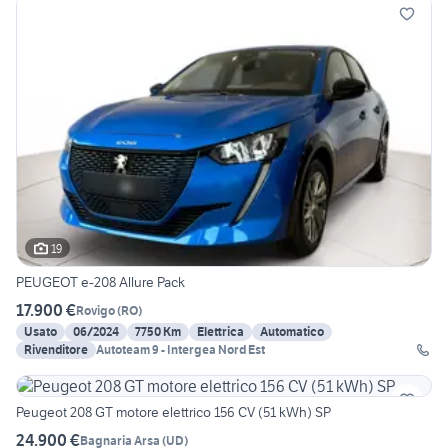
19
PEUGEOT e-208 Allure Pack
17.900 €
Rovigo
(
RO
)
Usato
06/2024
7750 Km
Elettrica
Automatico
Rivenditore
Autoteam 9 - Intergea Nord Est
Peugeot 208 GT motore elettrico 156 CV (51 kWh) SP
24.900 €
Bagnaria Arsa
(
UD
)