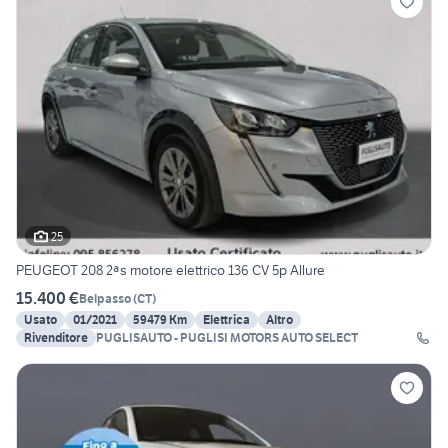
25
PEUGEOT 208 2ªs motore elettrico 136 CV 5p Allure
15.400 €
Belpasso
(
CT
)
Usato
01/2021
59479 Km
Elettrica
Altro
Rivenditore
PUGLISAUTO - PUGLISI MOTORS AUTO SELECT