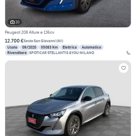
20
Peugeot 208 Allure e 136cv
12.700 €
Sesto San Giovanni
(
MI
)
Usato
09/2020
55083 Km
Elettrica
Automatico
Rivenditore
SPOTICAR STELLANTIS &YOU MILANO