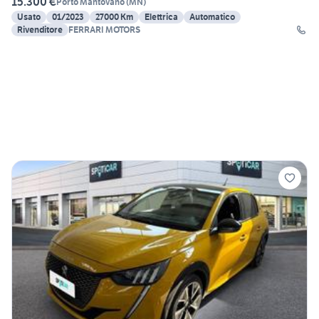
15.300 €
Porto Mantovano
(
MN
)
Usato
01/2023
27000 Km
Elettrica
Automatico
Rivenditore
FERRARI MOTORS