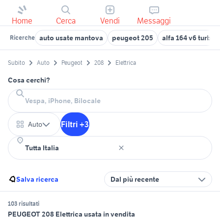
Home
Cerca
Vendi
Messaggi
auto usate mantova
peugeot 205
alfa 164 v6 turbo
Ricerche
Subito
Auto
Peugeot
208
Elettrica
Cosa cerchi?
Filtri +3
Auto
Salva ricerca
Dal più recente
103 risultati
PEUGEOT 208 Elettrica usata in vendita