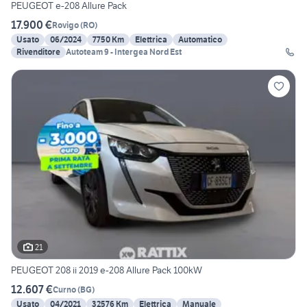
PEUGEOT e-208 Allure Pack
17.900 €
Rovigo
(
RO
)
Usato
06/2024
7750 Km
Elettrica
Automatico
Rivenditore
Autoteam 9 - Intergea Nord Est
21
PEUGEOT 208 ii 2019 e-208 Allure Pack 100kW
12.607 €
Curno
(
BG
)
Usato
04/2021
32576 Km
Elettrica
Manuale