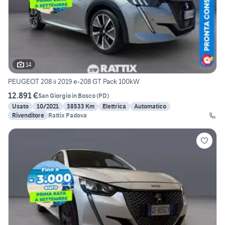
14
PEUGEOT 208 ii 2019 e-208 GT Pack 100kW
12.891 €
San Giorgio in Bosco
(
PD
)
Usato
10/2021
38533 Km
Elettrica
Automatico
Rivenditore
Rattix Padova