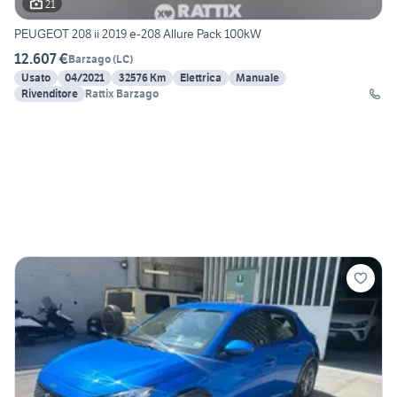
21
PEUGEOT 208 ii 2019 e-208 Allure Pack 100kW
12.607 €
Barzago
(
LC
)
Usato
04/2021
32576 Km
Elettrica
Manuale
Rivenditore
Rattix Barzago