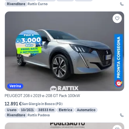
Rivenditore
Rattix Curno
Vetrina
PEUGEOT 208 ii 2019 e-208 GT Pack 100kW
12.891 €
San Giorgio in Bosco
(
PD
)
Usato
10/2021
38533 Km
Elettrica
Automatico
Rivenditore
Rattix Padova