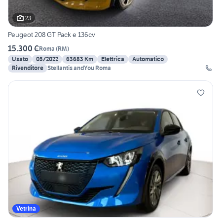
23
Peugeot 208 GT Pack e 136cv
15.300 €
Roma
(
RM
)
Usato
05/2022
63683 Km
Elettrica
Automatico
Rivenditore
Stellantis andYou Roma
Vetrina