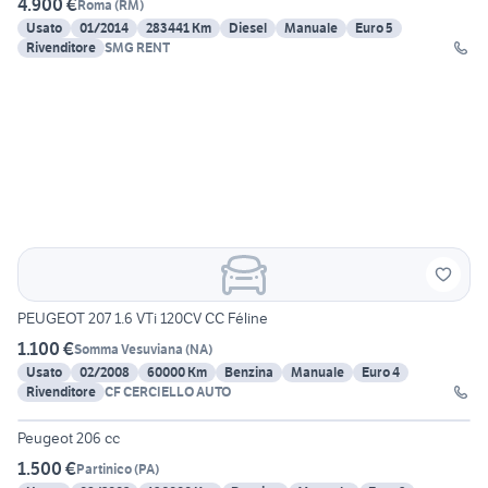
4.900 €
Roma
(
RM
)
Usato
01/2014
283441 Km
Diesel
Manuale
Euro 5
Rivenditore
SMG RENT
PEUGEOT 207 1.6 VTi 120CV CC Féline
1.100 €
Somma Vesuviana
(
NA
)
Usato
02/2008
60000 Km
Benzina
Manuale
Euro 4
Rivenditore
CF CERCIELLO AUTO
5
Peugeot 206 cc
1.500 €
Partinico
(
PA
)