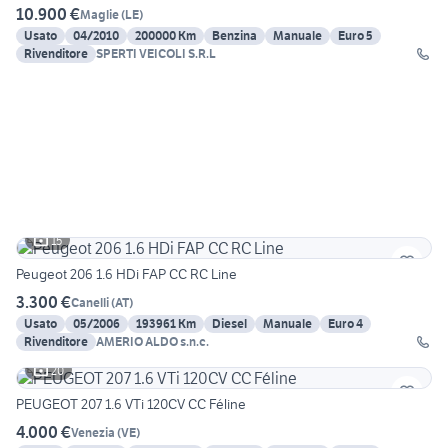
10.900 €
Maglie
(
LE
)
Usato
04/2010
200000 Km
Benzina
Manuale
Euro 5
Rivenditore
SPERTI VEICOLI S.R.L
15
Peugeot 206 1.6 HDi FAP CC RC Line
3.300 €
Canelli
(
AT
)
Usato
05/2006
193961 Km
Diesel
Manuale
Euro 4
Rivenditore
AMERIO ALDO s.n.c.
20
PEUGEOT 207 1.6 VTi 120CV CC Féline
4.000 €
Venezia
(
VE
)