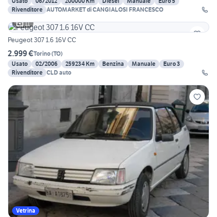
Usato
06/2012
200000 Km
Diesel
Manuale
Euro 5
Rivenditore
AUTOMARKET di CANGIALOSI FRANCESCO
11
Peugeot 307 1.6 16V CC
2.999 €
Torino
(
TO
)
Usato
02/2006
259234 Km
Benzina
Manuale
Euro 3
Rivenditore
CLD auto
Vetrina