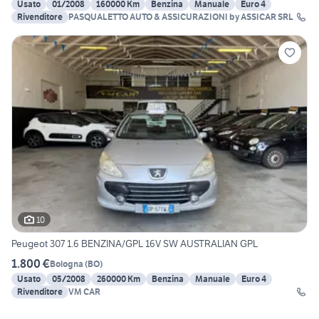
Usato
01/2008
160000 Km
Benzina
Manuale
Euro 4
Rivenditore
PASQUALETTO AUTO & ASSICURAZIONI by ASSICAR SRL
10
Peugeot 307 1.6 BENZINA/GPL 16V SW AUSTRALIAN GPL
1.800 €
Bologna
(
BO
)
Usato
05/2008
260000 Km
Benzina
Manuale
Euro 4
Rivenditore
VM CAR