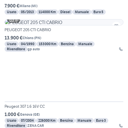
7.900 €
Milano
(
MI
)
Usato
05/2013
114000 Km
Diesel
Manuale
Euro 5
16
PEUGEOT 205 CTI CABRIO
13.900 €
Chions
(
PN
)
Usato
04/1990
153000 Km
Benzina
Manuale
Rivenditore
gp auto
15
Peugeot 307 1.6 16V CC
1.000 €
Genova
(
GE
)
Usato
07/2004
226000 Km
Benzina
Manuale
Euro 3
Rivenditore
ZENA CAR