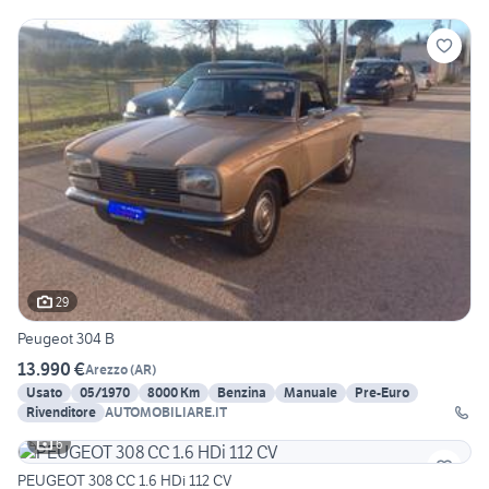
29
Peugeot 304 B
13.990 €
Arezzo
(
AR
)
Usato
05/1970
8000 Km
Benzina
Manuale
Pre-Euro
Rivenditore
AUTOMOBILIARE.IT
6
PEUGEOT 308 CC 1.6 HDi 112 CV