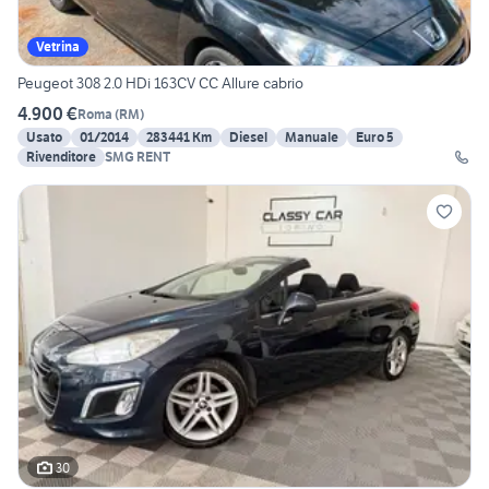
Vetrina
Peugeot 308 2.0 HDi 163CV CC Allure cabrio
4.900 €
Roma
(
RM
)
Usato
01/2014
283441 Km
Diesel
Manuale
Euro 5
Rivenditore
SMG RENT
30