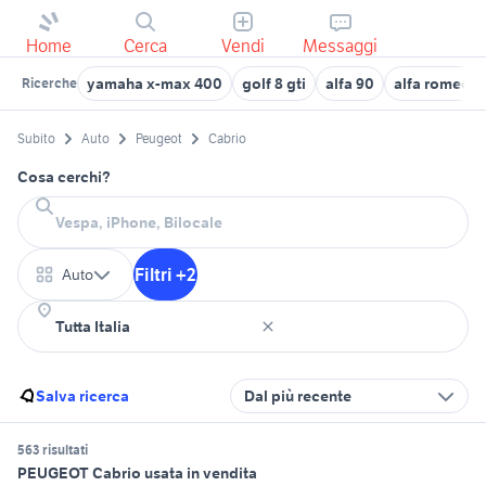
Home
Cerca
Vendi
Messaggi
yamaha x-max 400
golf 8 gti
alfa 90
alfa romeo t
Ricerche
Subito
Auto
Peugeot
Cabrio
Cosa cerchi?
Filtri +2
Auto
Salva ricerca
Dal più recente
563 risultati
PEUGEOT Cabrio usata in vendita