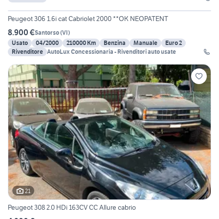
18
Peugeot 306 1.6i cat Cabriolet 2000 **OK NEOPATENT
8.900 €
Santorso
(
VI
)
Usato
04/2000
210000 Km
Benzina
Manuale
Euro 2
Rivenditore
AutoLux Concessionaria - Rivenditori auto usate
21
Peugeot 308 2.0 HDi 163CV CC Allure cabrio