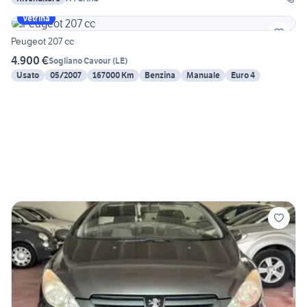
Vetrina
Peugeot 207 cc
4.900 €
Sogliano Cavour
(
LE
)
Usato
05/2007
167000 Km
Benzina
Manuale
Euro 4