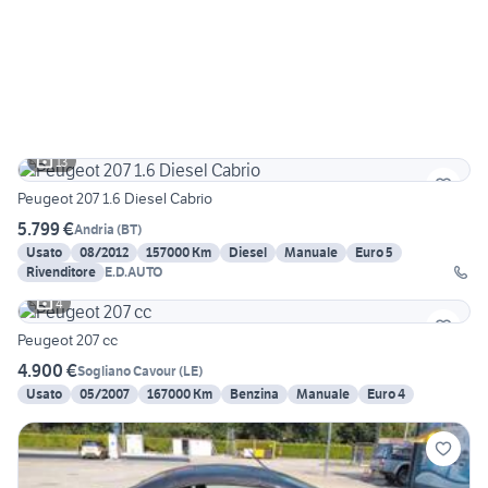
13
Peugeot 207 1.6 Diesel Cabrio
5.799 €
Andria
(
BT
)
Usato
08/2012
157000 Km
Diesel
Manuale
Euro 5
Rivenditore
E.D.AUTO
4
Peugeot 207 cc
4.900 €
Sogliano Cavour
(
LE
)
Usato
05/2007
167000 Km
Benzina
Manuale
Euro 4