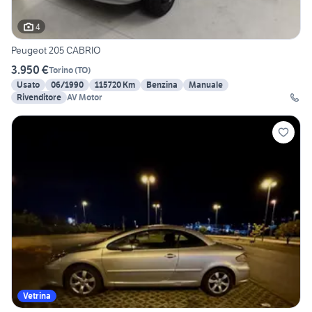
4
Peugeot 205 CABRIO
3.950 €
Torino
(
TO
)
Usato
06/1990
115720 Km
Benzina
Manuale
Rivenditore
AV Motor
Vetrina