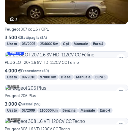
3
Peugeot 307 cc 1.6 / GPL
3.500 €
Battipaglia
(
SA
)
Usato
05/2007
254000 Km
Gpl
Manuale
Euro 4
Vetrina
PEUGEOT 207 1.6 8V HDi 112CV CC Féline
4.000 €
Francofonte
(
SR
)
Usato
09/2010
97000 Km
Diesel
Manuale
Euro 5
4
Peugeot 206 Plus
3.000 €
Sassari
(
SS
)
Usato
07/2009
110000 Km
Benzina
Manuale
Euro 4
17
Peugeot 308 1.6 VTi 120CV CC Tecno