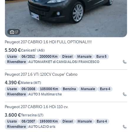
17
Peugeot 207 CABRIO 1.6 HDI FULL OPTIONAL!!!!
5.500 €
Canicatti'
(
AG
)
Usato
06/2012
200000 Km
Diesel
Manuale
Euro 5
Rivenditore
AUTOMARKET di CANGIALOSI FRANCESCO
17
Peugeot 207 1.6 VTi 120CV Coupe' Cabrio
4.390 €
Matera
(
MT
)
Usato
09/2008
105000 Km
Benzina
Manuale
Euro 4
Rivenditore
AUTO 3 Multimarche
18
Peugeot 207 CABRIO 1.6 HDi 110 cv.
3.600 €
Terracina
(
LT
)
Usato
08/2007
195000 Km
Diesel
Manuale
Euro 4
Rivenditore
AUTO LAZIO srls