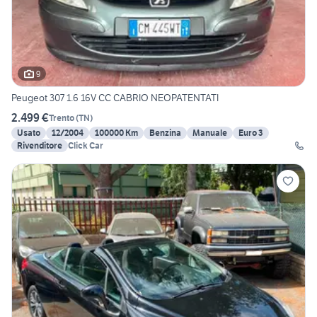
9
Peugeot 307 1.6 16V CC CABRIO NEOPATENTATI
2.499 €
Trento
(
TN
)
Usato
12/2004
100000 Km
Benzina
Manuale
Euro 3
Rivenditore
Click Car