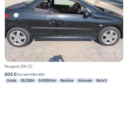
Peugeot 206 CC
600 €
Cerreto d'Esi
(
AN
)
Usato
01/2004
342000 Km
Benzina
Manuale
Euro 3