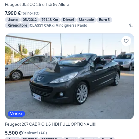
Peugeot 308 CC 1.6 e-hdi 8v Allure
7.990 €
Torino
(
TO
)
Usato
05/2012
79148 Km
Diesel
Manuale
Euro 5
Rivenditore
CLASSY CAR di Vinciguerra Paolo
Vetrina
Peugeot 207 CABRIO 1.6 HDI FULL OPTIONAL!!!!
5.500 €
Canicatti'
(
AG
)