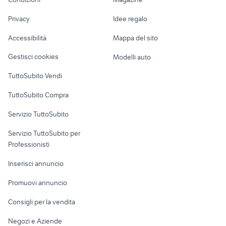
Terreni e rustici
Attrezzature di
Nautica
lavoro
Privacy
Idee regalo
Garage e box
Caravan e Camper
Accessibilità
Mappa del sito
Loft, mansarde e
Veicoli commerciali
altro
Gestisci cookies
Modelli auto
Case vacanza
TuttoSubito Vendi
Uffici e Locali
TuttoSubito Compra
commerciali
Servizio TuttoSubito
elettronica
per la casa e la
sports e hobby
Servizio TuttoSubito per
persona
Informatica
Animali
Professionisti
Arredamento e
Console e
Accessori per
Casalinghi
Inserisci annuncio
Videogiochi
animali
Elettrodomestici
Promuovi annuncio
Audio/Video
Musica e Film
Giardino e Fai da te
Consigli per la vendita
Fotografia
Libri e Riviste
Abbigliamento e
Negozi e Aziende