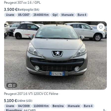
Peugeot 307 cc 1.6 / GPL
3.500 €
Battipaglia
(
SA
)
Usato
05/2007
254000 Km
Gpl
Manuale
Euro 4
12
Peugeot 207 1.6 VTi 120CV CC Féline
5.100 €
Udine
(
UD
)
Usato
04/2009
110000 Km
Benzina
Manuale
Euro 4
Rivenditore
A4 CARS