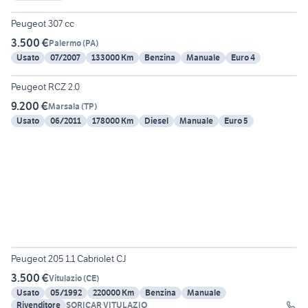
6
Peugeot 307 cc
3.500 €
Palermo
(
PA
)
Usato
07/2007
133000 Km
Benzina
Manuale
Euro 4
6
Peugeot RCZ 2.0
9.200 €
Marsala
(
TP
)
Usato
06/2011
178000 Km
Diesel
Manuale
Euro 5
13
Peugeot 205 1.1 Cabriolet CJ
3.500 €
Vitulazio
(
CE
)
Usato
05/1992
220000 Km
Benzina
Manuale
Rivenditore
SORICAR VITULAZIO