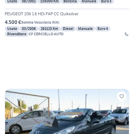
Usato
08/2002
136000 Km
Benzina
Manuale
Euro 3
25
PEUGEOT 206 1.6 HDi FAP CC Quiksilver
4.500 €
Somma Vesuviana
(
NA
)
Usato
03/2006
261123 Km
Diesel
Manuale
Euro 4
Rivenditore
CF CERCIELLO AUTO