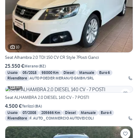
10
Seat Alhambra 2.0 TDI 150 CV CR Style 7Posti Ganci
25.550 €
Merano
(
BZ
)
Usato
05/2018
98000 Km
Diesel
Manuale
Euro 6
Rivenditore
AUTO POEDER MERAN/O GMBH/SRL
30
Seat ALHAMBRA 2.0 DIESEL 140 CV - 7 POSTI
4.500 €
Terlizzi
(
BA
)
Usato
07/2008
205666 Km
Diesel
Manuale
Euro 4
Rivenditore
F. AUTO _ COMMERCIO AUTOVEICOLI