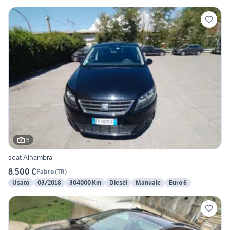
6
seat Alhambra
8.500 €
Fabro
(
TR
)
Usato
03/2018
304000 Km
Diesel
Manuale
Euro 6