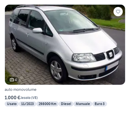
4
auto monovolume
1.000 €
Jesolo
(
VE
)
Usato
11/2023
298000 Km
Diesel
Manuale
Euro 3