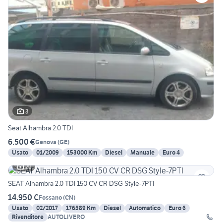
3
Seat Alhambra 2.0 TDI
6.500 €
Genova
(
GE
)
Usato
01/2009
153000 Km
Diesel
Manuale
Euro 4
29
SEAT Alhambra 2.0 TDI 150 CV CR DSG Style-7PTI
14.950 €
Fossano
(
CN
)
Usato
02/2017
176589 Km
Diesel
Automatico
Euro 6
Rivenditore
AUTOLIVERO