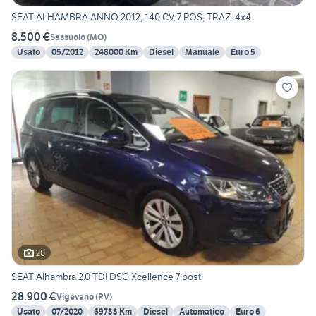
SEAT ALHAMBRA ANNO 2012, 140 CV, 7 POS, TRAZ. 4x4
8.500 €
Sassuolo
(
MO
)
Usato
05/2012
248000 Km
Diesel
Manuale
Euro 5
20
SEAT Alhambra 2.0 TDI DSG Xcellence 7 posti
28.900 €
Vigevano
(
PV
)
Usato
07/2020
69733 Km
Diesel
Automatico
Euro 6