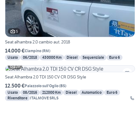
5
Seat alhambra 2.0 cambio aut. 2018
14.000 €
Ciampino
(
RM
)
Usato
06/2018
430000 Km
Diesel
Sequenziale
Euro 6
29
Seat Alhambra 2.0 TDI 150 CV CR DSG Style
12.500 €
Palazzolo sull'Oglio
(
BS
)
Usato
08/2016
212000 Km
Diesel
Automatico
Euro 6
Rivenditore
ITALMOVE SRLS