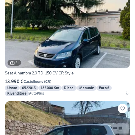
21
Seat Alhambra 2.0 TDI 150 CV CR Style
13.990 €
Castelleone
(
CR
)
Usato
05/2015
135000 Km
Diesel
Manuale
Euro 6
Rivenditore
AutoPlus