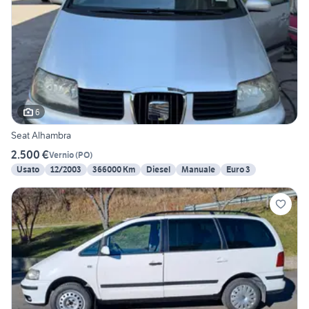
6
Seat Alhambra
2.500 €
Vernio
(
PO
)
Usato
12/2003
366000 Km
Diesel
Manuale
Euro 3