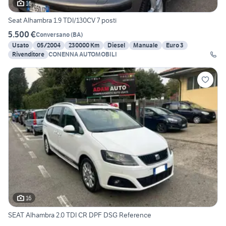
16
Seat Alhambra 1.9 TDI/130CV 7 posti
5.500 €
Conversano
(
BA
)
Usato
05/2004
230000 Km
Diesel
Manuale
Euro 3
Rivenditore
CONENNA AUTOMOBILI
16
SEAT Alhambra 2.0 TDI CR DPF DSG Reference