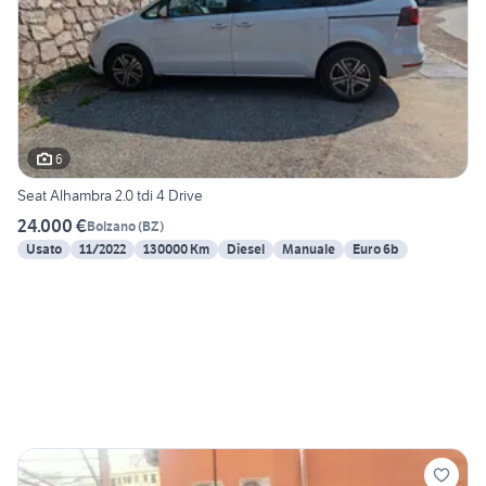
6
Seat Alhambra 2.0 tdi 4 Drive
24.000 €
Bolzano
(
BZ
)
Usato
11/2022
130000 Km
Diesel
Manuale
Euro 6b