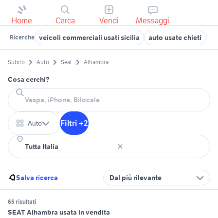
Home
Cerca
Vendi
Messaggi
veicoli commerciali usati sicilia
auto usate chieti
xr
Ricerche
Subito
Auto
Seat
Alhambra
Cosa cerchi?
Filtri +2
Auto
Salva ricerca
Dal più rilevante
65 risultati
SEAT Alhambra usata in vendita