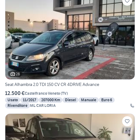
28
Seat Alhambra 2.0 TDI 150 CV CR 4DRIVE Advance
12.500 €
Castelfranco Veneto
(
TV
)
Usato
11/2017
207000 Km
Diesel
Manuale
Euro 6
Rivenditore
ML CAR LORIA