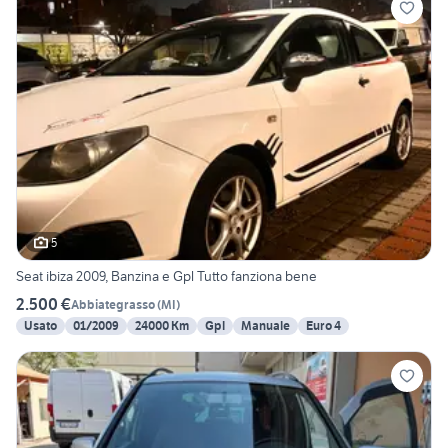
5
Seat ibiza 2009, Banzina e Gpl Tutto fanziona bene
2.500 €
Abbiategrasso
(
MI
)
Usato
01/2009
24000 Km
Gpl
Manuale
Euro 4