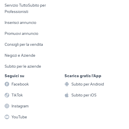
Servizio TuttoSubito per
persona
Informatica
Animali
Professionisti
Arredamento e
Console e
Accessori per
Casalinghi
Inserisci annuncio
Videogiochi
animali
Elettrodomestici
Promuovi annuncio
Audio/Video
Musica e Film
Giardino e Fai da te
Consigli per la vendita
Fotografia
Libri e Riviste
Abbigliamento e
Negozi e Aziende
Telefonia
Strumenti Musicali
Accessori
Subito per le aziende
Sports
Tutto per i bambini
Seguici su
Scarica gratis l'App
Biciclette
Facebook
Subito per Android
Collezionismo
TikTok
Subito per iOS
Instagram
YouTube