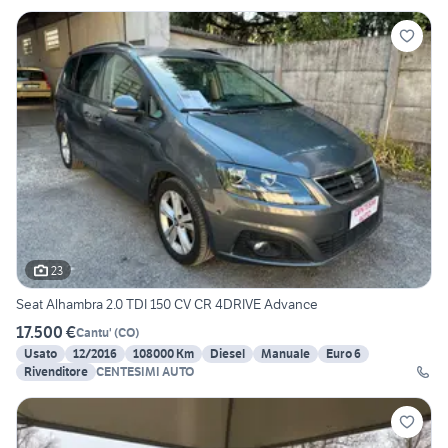
23
Seat Alhambra 2.0 TDI 150 CV CR 4DRIVE Advance
17.500 €
Cantu'
(
CO
)
Usato
12/2016
108000 Km
Diesel
Manuale
Euro 6
Rivenditore
CENTESIMI AUTO