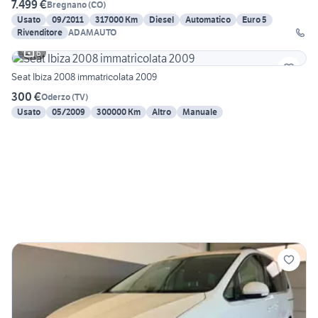
7.499 €
Bregnano
(
CO
)
Usato
09/2011
317000 Km
Diesel
Automatico
Euro 5
Rivenditore
ADAMAUTO
6
Seat Ibiza 2008 immatricolata 2009
300 €
Oderzo
(
TV
)
Usato
05/2009
300000 Km
Altro
Manuale