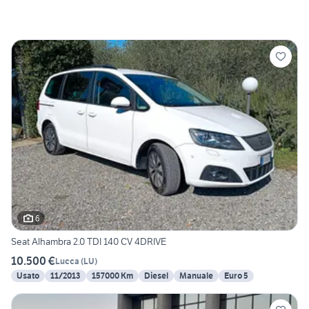
6
Seat Alhambra 2.0 TDI 140 CV 4DRIVE
10.500 €
Lucca
(
LU
)
Usato
11/2013
157000 Km
Diesel
Manuale
Euro 5