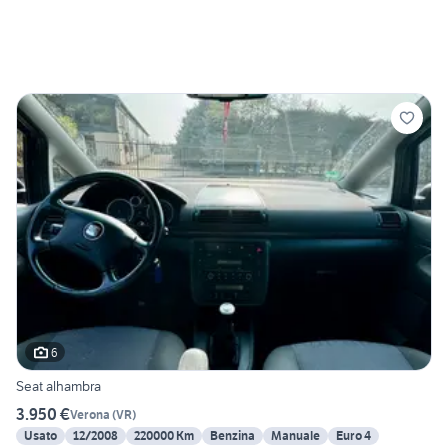
6
Seat alhambra
3.950 €
Verona
(
VR
)
Usato
12/2008
220000 Km
Benzina
Manuale
Euro 4