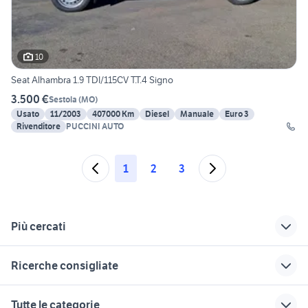
10
Seat Alhambra 1.9 TDI/115CV T.T.4 Signo
3.500 €
Sestola
(
MO
)
Usato
11/2003
407000 Km
Diesel
Manuale
Euro 3
Rivenditore
PUCCINI AUTO
1
2
3
Più cercati
Correlati
Richerche simili
Suggerimenti
Ricerche consigliate
fiat 238 auto
moto guzzi galletto
motos enduro 125 2t
192 usata
appartamenti san vito al
nissan patrol y60
offerte di lavoro a
seconda mano a Torino
Tutte le categorie
tagliamento