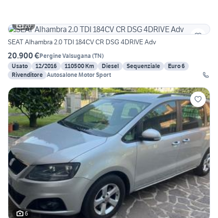
20
SEAT Alhambra 2.0 TDI 184CV CR DSG 4DRIVE Adv
20.900 €
Pergine Valsugana
(
TN
)
Usato
12/2016
110500 Km
Diesel
Sequenziale
Euro 6
Rivenditore
Autosalone Motor Sport
6