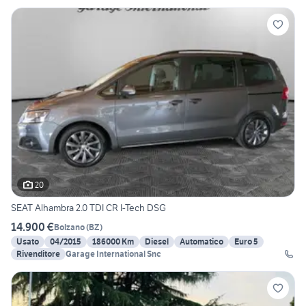
20
SEAT Alhambra 2.0 TDI CR I-Tech DSG
14.900 €
Bolzano
(
BZ
)
Usato
04/2015
186000 Km
Diesel
Automatico
Euro 5
Rivenditore
Garage International Snc