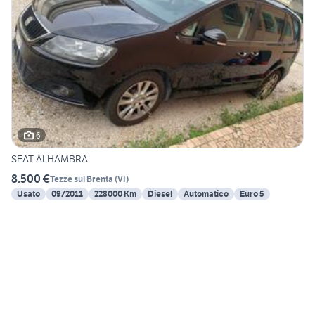
6
SEAT ALHAMBRA
8.500 €
Tezze sul Brenta
(
VI
)
Usato
09/2011
228000 Km
Diesel
Automatico
Euro 5