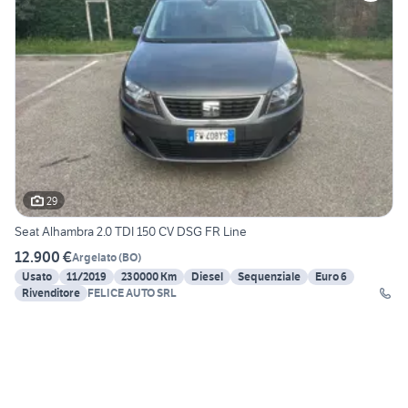
29
Seat Alhambra 2.0 TDI 150 CV DSG FR Line
12.900 €
Argelato
(
BO
)
Usato
11/2019
230000 Km
Diesel
Sequenziale
Euro 6
Rivenditore
FELICE AUTO SRL