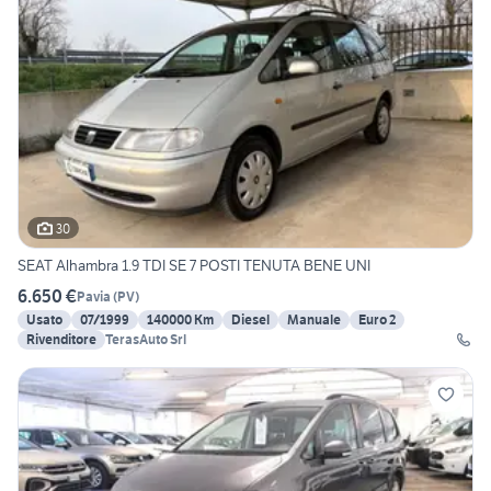
30
SEAT Alhambra 1.9 TDI SE 7 POSTI TENUTA BENE UNI
6.650 €
Pavia
(
PV
)
Usato
07/1999
140000 Km
Diesel
Manuale
Euro 2
Rivenditore
TerasAuto Srl