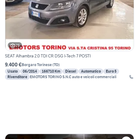
25
SEAT Alhambra 2.0 TDI CR DSG I-Tech 7 POSTI
9.400 €
Borgaro Torinese
(
TO
)
Usato
06/2014
166710 Km
Diesel
Automatico
Euro 5
Rivenditore
EMOTORS TORINO S.N.C auto e veicoli commerciali