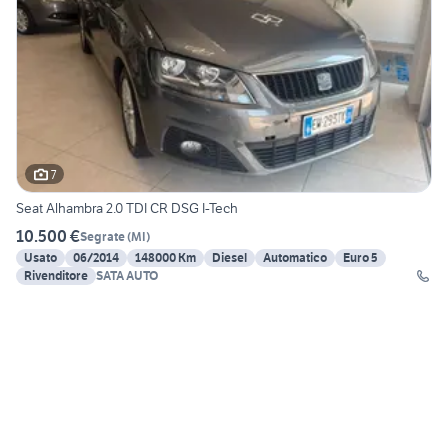
7
Seat Alhambra 2.0 TDI CR DSG I-Tech
10.500 €
Segrate
(
MI
)
Usato
06/2014
148000 Km
Diesel
Automatico
Euro 5
Rivenditore
SATA AUTO