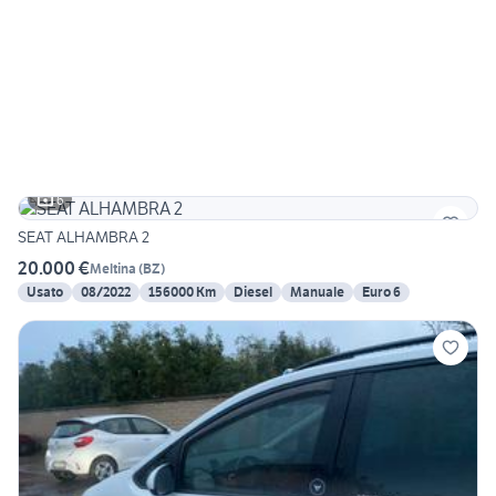
6
SEAT ALHAMBRA 2
20.000 €
Meltina
(
BZ
)
Usato
08/2022
156000 Km
Diesel
Manuale
Euro 6