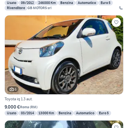
Usato
09/2012
246000 Km
Benzina
Automatico
Euro 5
Rivenditore
GB MOTORS srl
6
Toyota iq 1.3 aut.
9.000 €
Roma
(
RM
)
Usato
03/2014
13000 Km
Benzina
Automatico
Euro 5