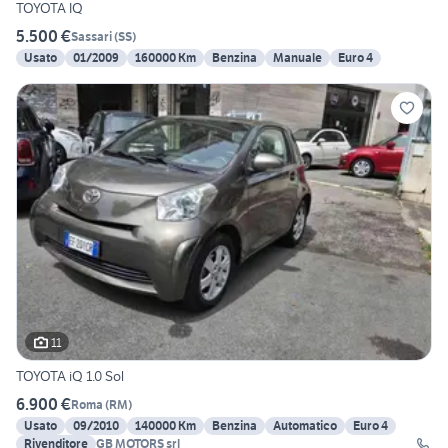
TOYOTA IQ
5.500 €
Sassari
(
SS
)
Usato
01/2009
160000 Km
Benzina
Manuale
Euro 4
11
TOYOTA iQ 1.0 Sol
6.900 €
Roma
(
RM
)
Usato
09/2010
140000 Km
Benzina
Automatico
Euro 4
Rivenditore
GB MOTORS srl