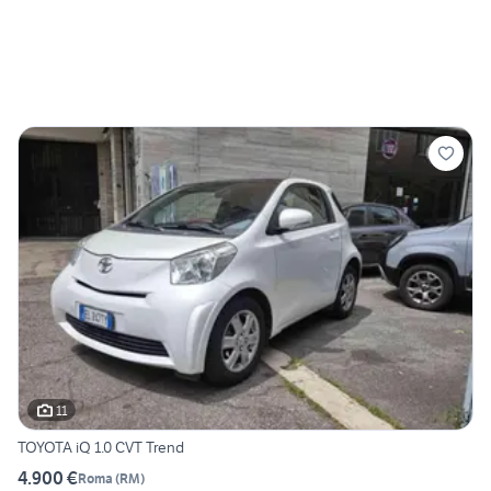
11
TOYOTA iQ 1.0 CVT Trend
4.900 €
Roma
(
RM
)