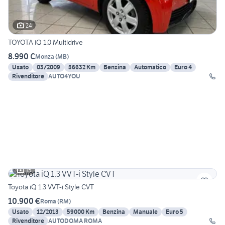
24
TOYOTA iQ 1.0 Multidrive
8.990 €
Monza
(
MB
)
Usato
03/2009
56632 Km
Benzina
Automatico
Euro 4
Rivenditore
AUTO4YOU
15
Toyota iQ 1.3 VVT-i Style CVT
10.900 €
Roma
(
RM
)
Usato
12/2013
59000 Km
Benzina
Manuale
Euro 5
Rivenditore
AUTODOMA ROMA