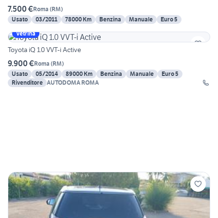
7.500 €
Roma
(
RM
)
Usato
03/2011
78000 Km
Benzina
Manuale
Euro 5
Vetrina
Toyota iQ 1.0 VVT-i Active
9.900 €
Roma
(
RM
)
Usato
05/2014
89000 Km
Benzina
Manuale
Euro 5
Rivenditore
AUTODOMA ROMA