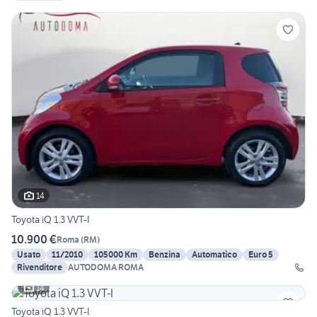
14
Toyota iQ 1.3 VVT-I
10.900 €
Roma
(
RM
)
Usato
11/2010
105000 Km
Benzina
Automatico
Euro 5
Rivenditore
AUTODOMA ROMA
14
Toyota iQ 1.3 VVT-I