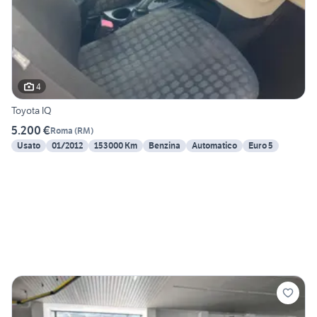
4
Toyota IQ
5.200 €
Roma
(
RM
)
Usato
01/2012
153000 Km
Benzina
Automatico
Euro 5