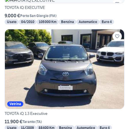
TOYOTA IQ EXECUTIVE
9.000 €
Porto San Giorgio
(
FM
)
Usato
04/2010
105000 Km
Benzina
Automatico
Euro 4
Vetrina
TOYOTA iQ 1.3 Executive
11.900 €
Taranto
(
TA
)
Usato
11/2009
88400 Km
Benzina
Automatico
Euro 4