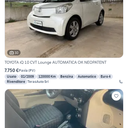
30
TOYOTA iQ 1.0 CVT Lounge AUTOMATICA OK NEOPATENT
7.750 €
Pavia
(
PV
)
Usato
02/2009
120000 Km
Benzina
Automatico
Euro 4
Rivenditore
TerasAuto Srl