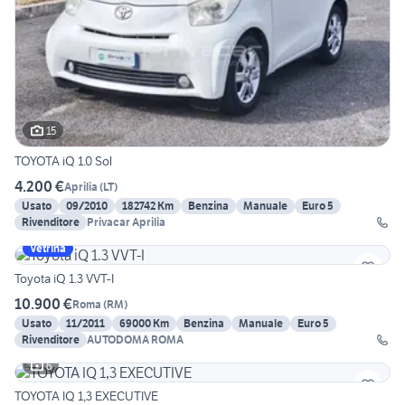
15
TOYOTA iQ 1.0 Sol
4.200 €
Aprilia
(
LT
)
Usato
09/2010
182742 Km
Benzina
Manuale
Euro 5
Rivenditore
Privacar Aprilia
Vetrina
Toyota iQ 1.3 VVT-I
10.900 €
Roma
(
RM
)
Usato
11/2011
69000 Km
Benzina
Manuale
Euro 5
Rivenditore
AUTODOMA ROMA
6
TOYOTA IQ 1,3 EXECUTIVE