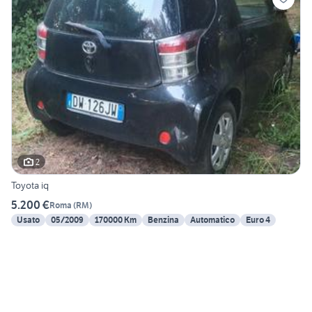
2
Toyota iq
5.200 €
Roma
(
RM
)
Usato
05/2009
170000 Km
Benzina
Automatico
Euro 4