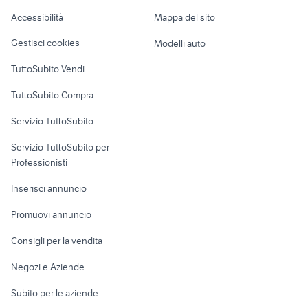
Caravan e Camper
Accessibilità
Mappa del sito
case in vendita belvedere
Loft, mansarde e
cuccioli cane latina
Veicoli commerciali
marittimo
altro
Gestisci cookies
Modelli auto
Case vacanza
TuttoSubito Vendi
Uffici e Locali
TuttoSubito Compra
commerciali
Servizio TuttoSubito
elettronica
per la casa e la
sports e hobby
Servizio TuttoSubito per
persona
Informatica
Animali
Professionisti
Arredamento e
Console e
Accessori per
Casalinghi
Inserisci annuncio
Videogiochi
animali
Elettrodomestici
Promuovi annuncio
Audio/Video
Musica e Film
Giardino e Fai da te
Consigli per la vendita
Fotografia
Libri e Riviste
Abbigliamento e
Negozi e Aziende
Telefonia
Strumenti Musicali
Accessori
Subito per le aziende
Sports
Tutto per i bambini