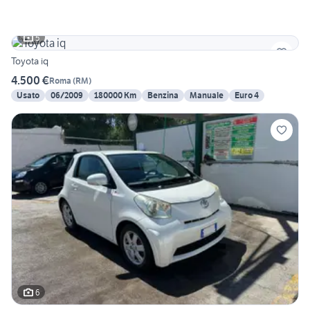
5
Toyota iq
4.500 €
Roma
(
RM
)
Usato
06/2009
180000 Km
Benzina
Manuale
Euro 4
6