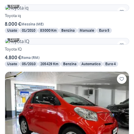
6
Toyota iq
8.000 €
Messina
(
ME
)
Usato
01/2010
83000 Km
Benzina
Manuale
Euro 5
6
Toyota IQ
4.800 €
Roma
(
RM
)
Usato
05/2010
205429 Km
Benzina
Automatico
Euro 4