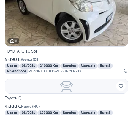
9
TOYOTA iQ 1.0 Sol
5.090 €
Aversa
(
CE
)
Usato
03/2011
240000 Km
Benzina
Manuale
Euro 5
Rivenditore
PEZONE AUTO SRL - VINCENZO
Toyota IQ
4.000 €
Nuoro
(
NU
)
Usato
03/2011
199000 Km
Benzina
Manuale
Euro 5