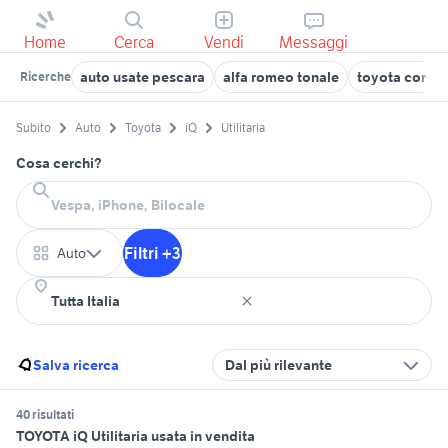
Home
Cerca
Vendi
Messaggi
auto usate pescara
alfa romeo tonale
toyota coroll
Ricerche
Subito
Auto
Toyota
iQ
Utilitaria
Cosa cerchi?
Filtri +3
Auto
Salva ricerca
Dal più rilevante
40 risultati
TOYOTA iQ Utilitaria usata in vendita