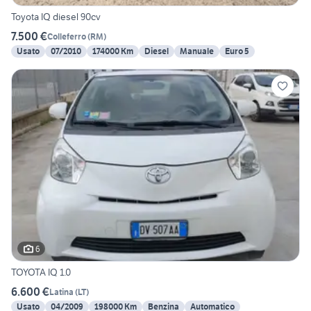
Toyota IQ diesel 90cv
7.500 €
Colleferro
(
RM
)
Usato
07/2010
174000 Km
Diesel
Manuale
Euro 5
6
TOYOTA IQ 1.0
6.600 €
Latina
(
LT
)
Usato
04/2009
198000 Km
Benzina
Automatico