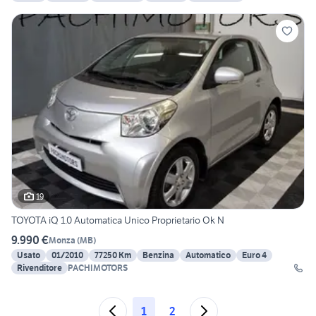
19
TOYOTA iQ 1.0 Automatica Unico Proprietario Ok N
9.990 €
Monza
(
MB
)
Usato
01/2010
77250 Km
Benzina
Automatico
Euro 4
Rivenditore
PACHIMOTORS
1
2