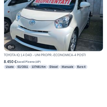
6
TOYOTA IQ 1.4 D4D - UNI PROPR.-ECONOMICA-4 POSTI
8.450 €
Ascoli Piceno
(
AP
)
Usato
02/2011
137481 Km
Diesel
Manuale
Euro 4