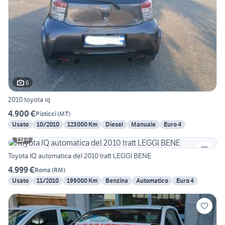
6
2010 toyota iq
4.900 €
Pisticci
(
MT
)
Usato
10/2010
123000 Km
Diesel
Manuale
Euro 4
4
Toyota IQ automatica del 2010 tratt LEGGI BENE
4.999 €
Roma
(
RM
)
Usato
11/2010
199000 Km
Benzina
Automatico
Euro 4