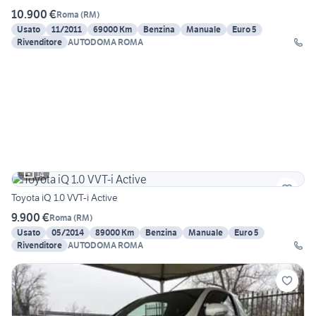
10.900 €
Roma
(
RM
)
Usato
11/2011
69000 Km
Benzina
Manuale
Euro 5
Rivenditore
AUTODOMA ROMA
14
Toyota iQ 1.0 VVT-i Active
9.900 €
Roma
(
RM
)
Usato
05/2014
89000 Km
Benzina
Manuale
Euro 5
Rivenditore
AUTODOMA ROMA