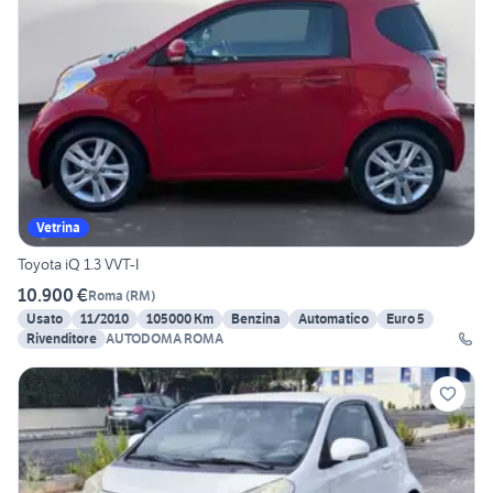
Vetrina
Toyota iQ 1.3 VVT-I
10.900 €
Roma
(
RM
)
Usato
11/2010
105000 Km
Benzina
Automatico
Euro 5
Rivenditore
AUTODOMA ROMA