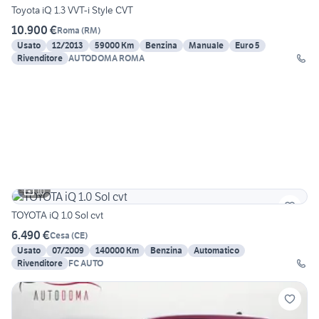
Toyota iQ 1.3 VVT-i Style CVT
10.900 €
Roma
(
RM
)
Usato
12/2013
59000 Km
Benzina
Manuale
Euro 5
Rivenditore
AUTODOMA ROMA
10
TOYOTA iQ 1.0 Sol cvt
6.490 €
Cesa
(
CE
)
Usato
07/2009
140000 Km
Benzina
Automatico
Rivenditore
FC AUTO