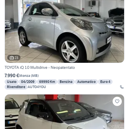
23
TOYOTA iQ 1.0 Multidrive - Neopatentato
7.990 €
Monza
(
MB
)
Usato
04/2009
69990 Km
Benzina
Automatico
Euro 4
Rivenditore
AUTO4YOU