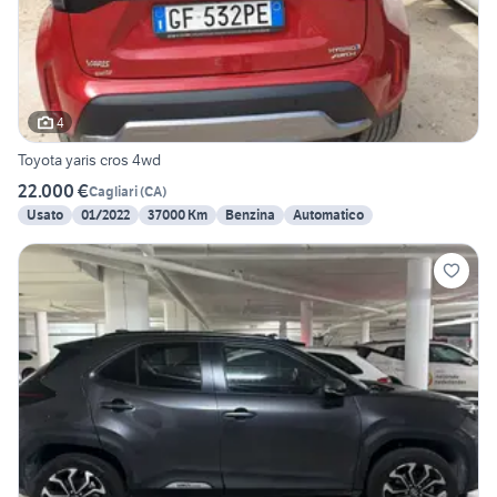
4
Toyota yaris cros 4wd
22.000 €
Cagliari
(
CA
)
Usato
01/2022
37000 Km
Benzina
Automatico