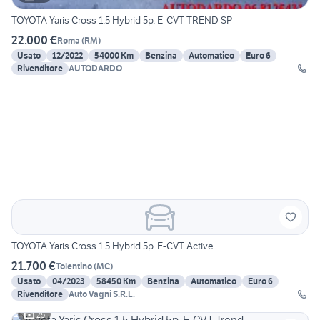
TOYOTA Yaris Cross 1.5 Hybrid 5p. E-CVT TREND SP
22.000 €
Roma
(
RM
)
Usato
12/2022
54000 Km
Benzina
Automatico
Euro 6
Rivenditore
AUTODARDO
TOYOTA Yaris Cross 1.5 Hybrid 5p. E-CVT Active
21.700 €
Tolentino
(
MC
)
Usato
04/2023
58450 Km
Benzina
Automatico
Euro 6
Rivenditore
Auto Vagni S.R.L.
25