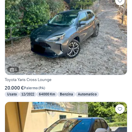
6
Toyota Yaris Cross Lounge
20.000 €
Palermo
(
PA
)
Usato
12/2022
64000 Km
Benzina
Automatico