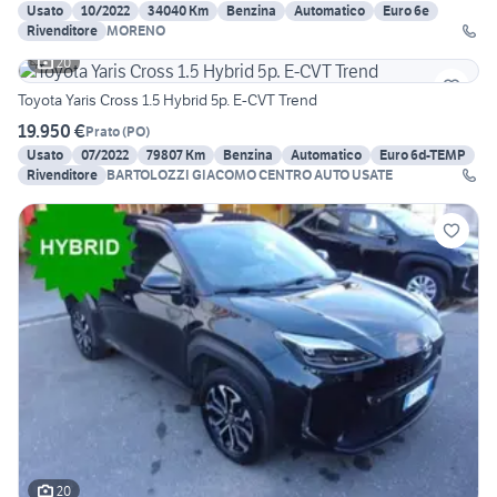
Usato
10/2022
34040 Km
Benzina
Automatico
Euro 6e
Rivenditore
MORENO
20
Toyota Yaris Cross 1.5 Hybrid 5p. E-CVT Trend
19.950 €
Prato
(
PO
)
Usato
07/2022
79807 Km
Benzina
Automatico
Euro 6d-TEMP
Rivenditore
BARTOLOZZI GIACOMO CENTRO AUTO USATE
20