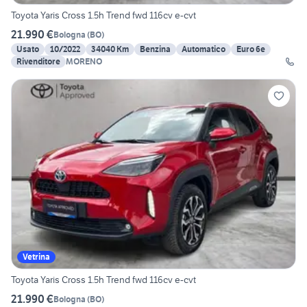
Toyota Yaris Cross 1.5h Trend fwd 116cv e-cvt
21.990 €
Bologna
(
BO
)
Usato
10/2022
34040 Km
Benzina
Automatico
Euro 6e
Rivenditore
MORENO
Vetrina
Toyota Yaris Cross 1.5h Trend fwd 116cv e-cvt
21.990 €
Bologna
(
BO
)