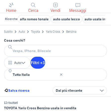
Home
Cerca
Vendi
Messaggi
alfa romeo tonale
auto usate lecco
auto usate imol
Ricerche
Subito
Auto
Toyota
Yaris Cross
Benzina
Cosa cerchi?
Filtri +3
Auto
Salva ricerca
Dal più rilevante
12 risultati
TOYOTA Yaris Cross Benzina usata in vendita