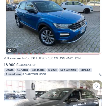
30
Volkswagen T-Roc 2.0 TDI SCR 150 CV DSG 4MOTION
18.900 €
Lanciano
(
CH
)
Usato
10/2018
88515 Km
Diesel
Sequenziale
Euro 6e
Rivenditore
RD AUTO PLUS SRL