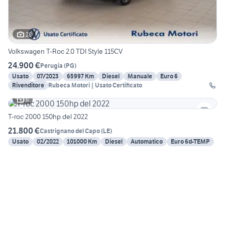
28
Volkswagen T-Roc 2.0 TDI Style 115CV
24.900 €
Perugia
(
PG
)
Usato
07/2023
65997 Km
Diesel
Manuale
Euro 6
Rivenditore
Rubeca Motori | Usato Certificato
6
T-roc 2000 150hp del 2022
21.800 €
Castrignano del Capo
(
LE
)
Usato
02/2022
101000 Km
Diesel
Automatico
Euro 6d-TEMP