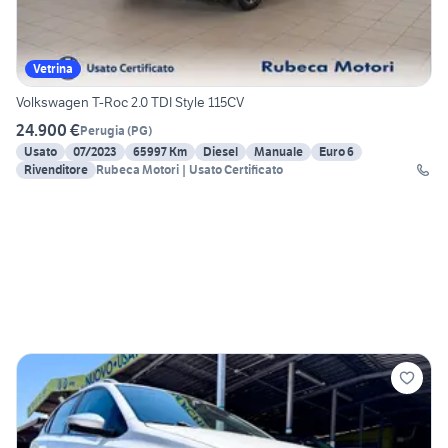
Vetrina
Volkswagen T-Roc 2.0 TDI Style 115CV
24.900 €
Perugia
(
PG
)
Usato
07/2023
65997 Km
Diesel
Manuale
Euro 6
Rivenditore
Rubeca Motori | Usato Certificato