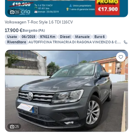
23
Volkswagen T-Roc Style 1.6 TDI 116CV
17.900 €
Borgetto
(
PA
)
Usato
06/2019
97411 Km
Diesel
Manuale
Euro 6
Rivenditore
AUTOFFICINA TRINACRIA DI RAGONA VINCENZO & C.
SNC
25