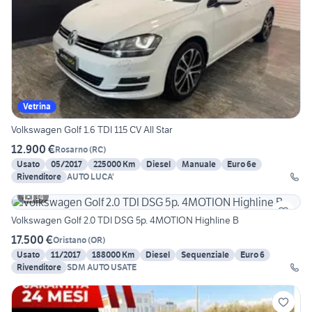
Vetrina
Volkswagen Golf 1.6 TDI 115 CV All Star
12.900 €
Rosarno
(
RC
)
Usato
05/2017
225000 Km
Diesel
Manuale
Euro 6e
Rivenditore
AUTO LUCA'
14
Volkswagen Golf 2.0 TDI DSG 5p. 4MOTION Highline B
17.500 €
Oristano
(
OR
)
Usato
11/2017
188000 Km
Diesel
Sequenziale
Euro 6
Rivenditore
SDM AUTO USATE