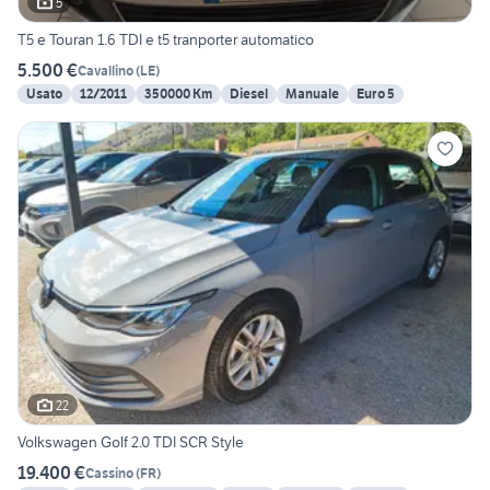
5
T5 e Touran 1.6 TDI e t5 tranporter automatico
5.500 €
Cavallino
(
LE
)
Usato
12/2011
350000 Km
Diesel
Manuale
Euro 5
22
Volkswagen Golf 2.0 TDI SCR Style
19.400 €
Cassino
(
FR
)