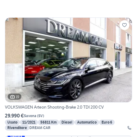
19
VOLKSWAGEN Arteon Shooting-Brake 2.0 TDI 200 CV
29.990 €
Savona
(
SV
)
Usato
11/2021
56811 Km
Diesel
Automatico
Euro 6
Rivenditore
DREAM CAR
Vetrina