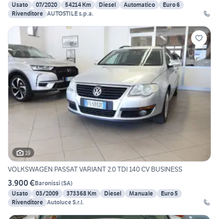
Usato
07/2020
54214 Km
Diesel
Automatico
Euro 6
Rivenditore
AUTOSTILE s.p.a.
19
VOLKSWAGEN PASSAT VARIANT 2.0 TDI 140 CV BUSINESS
3.900 €
Baronissi
(
SA
)
Usato
03/2009
373368 Km
Diesel
Manuale
Euro 5
Rivenditore
Autoluce S.r.l.