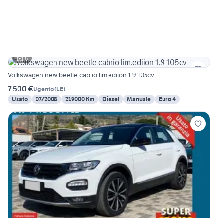
6
Volkswagen new beetle cabrio lim.ediion 1.9 105cv
7.500 €
Ugento
(
LE
)
Usato
07/2008
219000 Km
Diesel
Manuale
Euro 4