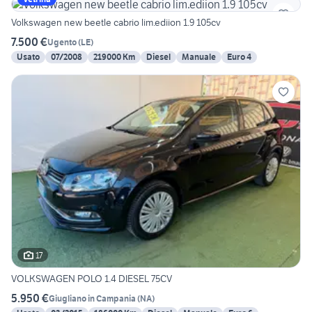
Volkswagen new beetle cabrio lim.ediion 1.9 105cv
7.500 €
Ugento
(
LE
)
Usato
07/2008
219000 Km
Diesel
Manuale
Euro 4
17
VOLKSWAGEN POLO 1.4 DIESEL 75CV
5.950 €
Giugliano in Campania
(
NA
)