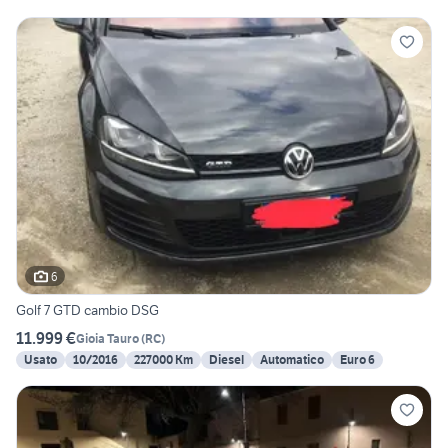
6
Golf 7 GTD cambio DSG
11.999 €
Gioia Tauro
(
RC
)
Usato
10/2016
227000 Km
Diesel
Automatico
Euro 6