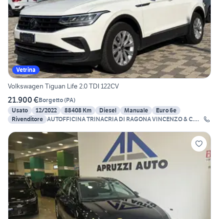
Vetrina
Volkswagen Tiguan Life 2.0 TDI 122CV
21.900 €
Borgetto
(
PA
)
Usato
12/2022
88408 Km
Diesel
Manuale
Euro 6e
Rivenditore
AUTOFFICINA TRINACRIA DI RAGONA VINCENZO & C.
SNC