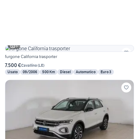
6
furgone California trasporter
7.500 €
Cavallino
(
LE
)
Usato
09/2006
500 Km
Diesel
Automatico
Euro 3