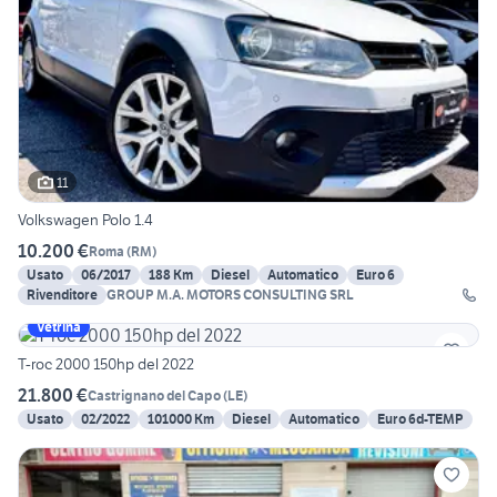
11
Volkswagen Polo 1.4
10.200 €
Roma
(
RM
)
Usato
06/2017
188 Km
Diesel
Automatico
Euro 6
Rivenditore
GROUP M.A. MOTORS CONSULTING SRL
Vetrina
T-roc 2000 150hp del 2022
21.800 €
Castrignano del Capo
(
LE
)
Usato
02/2022
101000 Km
Diesel
Automatico
Euro 6d-TEMP