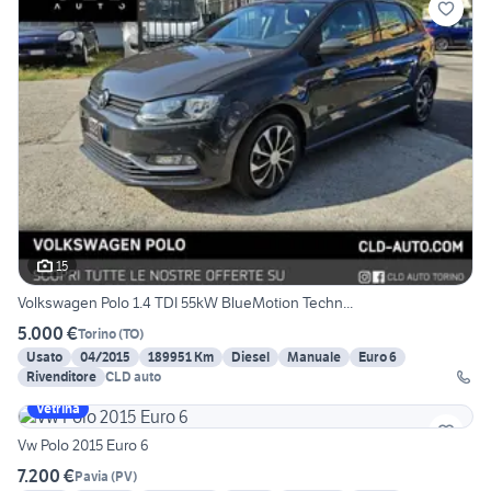
15
Volkswagen Polo 1.4 TDI 55kW BlueMotion Techn...
5.000 €
Torino
(
TO
)
Usato
04/2015
189951 Km
Diesel
Manuale
Euro 6
Rivenditore
CLD auto
Vetrina
Vw Polo 2015 Euro 6
7.200 €
Pavia
(
PV
)