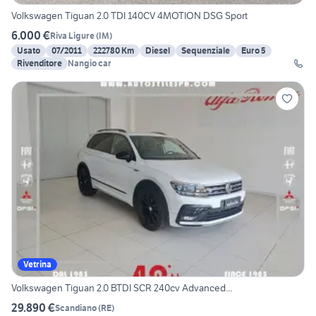
Volkswagen Tiguan 2.0 TDI 140CV 4MOTION DSG Sport
6.000 €
Riva Ligure
(
IM
)
Usato
07/2011
222780 Km
Diesel
Sequenziale
Euro 5
Rivenditore
Nangio car
Vetrina
Volkswagen Tiguan 2.0 BTDI SCR 240cv Advanced...
29.890 €
Scandiano
(
RE
)