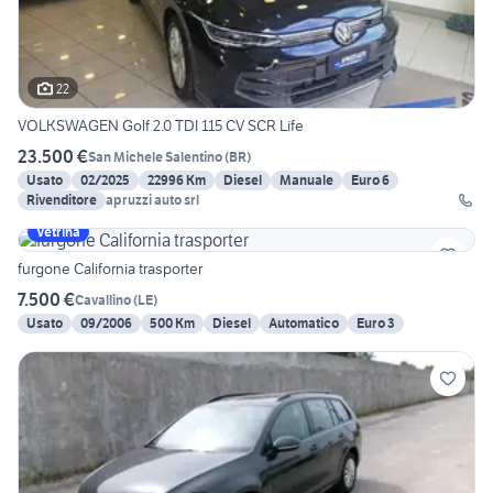
22
VOLKSWAGEN Golf 2.0 TDI 115 CV SCR Life
23.500 €
San Michele Salentino
(
BR
)
Usato
02/2025
22996 Km
Diesel
Manuale
Euro 6
Rivenditore
apruzzi auto srl
Vetrina
furgone California trasporter
7.500 €
Cavallino
(
LE
)
Usato
09/2006
500 Km
Diesel
Automatico
Euro 3