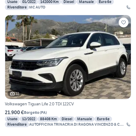
Usato
01/2022
142000 Km
Diesel
Manuale
Euro 6e
Rivenditore
MC AUTO
22
Volkswagen Tiguan Life 2.0 TDI 122CV
21.900 €
Borgetto
(
PA
)
Usato
12/2022
88408 Km
Diesel
Manuale
Euro 6e
Rivenditore
AUTOFFICINA TRINACRIA DI RAGONA VINCENZO & C.
SNC