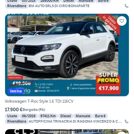
Usato
03/2015
186000 Km
Diesel
Manuale
Euro 6
Rivenditore
BM AUTO SRLS DI CIRO BONAPARTE
Vetrina
Volkswagen T-Roc Style 1.6 TDI 116CV
17.900 €
Borgetto
(
PA
)
Usato
06/2019
97411 Km
Diesel
Manuale
Euro 6
Rivenditore
AUTOFFICINA TRINACRIA DI RAGONA VINCENZO & C.
SNC