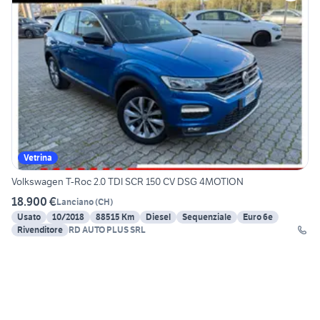
Vetrina
Volkswagen T-Roc 2.0 TDI SCR 150 CV DSG 4MOTION
18.900 €
Lanciano
(
CH
)
Usato
10/2018
88515 Km
Diesel
Sequenziale
Euro 6e
Rivenditore
RD AUTO PLUS SRL