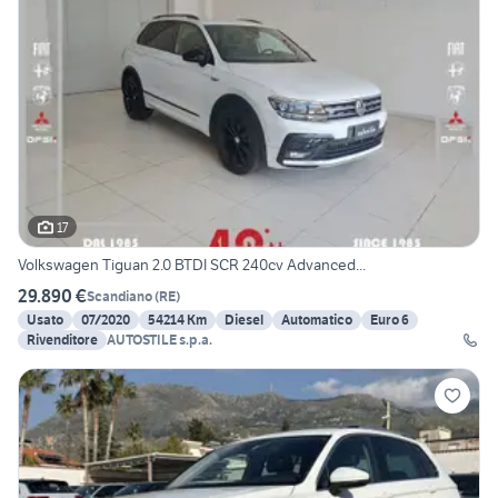
17
Volkswagen Tiguan 2.0 BTDI SCR 240cv Advanced...
29.890 €
Scandiano
(
RE
)
Usato
07/2020
54214 Km
Diesel
Automatico
Euro 6
Rivenditore
AUTOSTILE s.p.a.