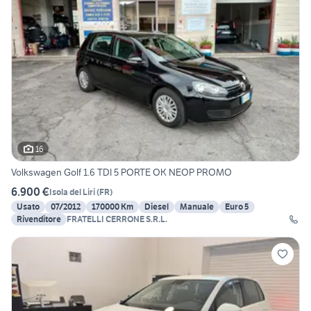
16
Volkswagen Golf 1.6 TDI 5 PORTE OK NEOP PROMO
6.900 €
Isola del Liri
(
FR
)
Usato
07/2012
170000 Km
Diesel
Manuale
Euro 5
Rivenditore
FRATELLI CERRONE S.R.L.