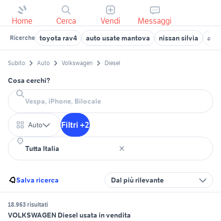
Home
Cerca
Vendi
Messaggi
toyota rav4
auto usate mantova
nissan silvia
aut
Ricerche
Subito
Auto
Volkswagen
Diesel
Cosa cerchi?
Filtri +2
Auto
Salva ricerca
Dal più rilevante
18.963 risultati
VOLKSWAGEN Diesel usata in vendita