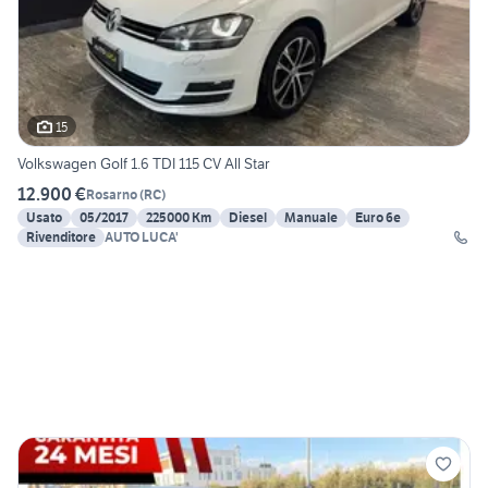
15
Volkswagen Golf 1.6 TDI 115 CV All Star
12.900 €
Rosarno
(
RC
)
Usato
05/2017
225000 Km
Diesel
Manuale
Euro 6e
Rivenditore
AUTO LUCA'