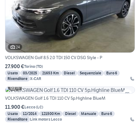
24
VOLKSWAGEN Golf 8.5 2.0 TDI 150 CV DSG Style - P
27.900 €
Torino
(
TO
)
Usato
03/2025
21653 Km
Diesel
Sequenziale
Euro 6
Rivenditore
X-CAR
15
VOLKSWAGEN Golf 1.6 TDI 110 CV 5p.Highline BlueM
11.900 €
Lecco
(
LC
)
Usato
12/2014
121500 Km
Diesel
Manuale
Euro 6
Rivenditore
Link motors Lecco