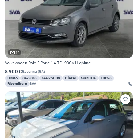
17
Volkswagen Polo 5 Porte 1.4 TDI 90CV Highline
8.900 €
Ravenna
(
RA
)
Usato
04/2016
144529 Km
Diesel
Manuale
Euro 6
Rivenditore
SVA