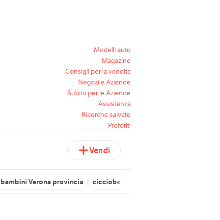
Modelli auto
Magazine
Consigli per la vendita
Negozi e Aziende
Subito per le Aziende
Assistenza
Ricerche salvate
Preferiti
Vendi
i bambini Verona provincia
cicciobello classico
trio inglesina ot