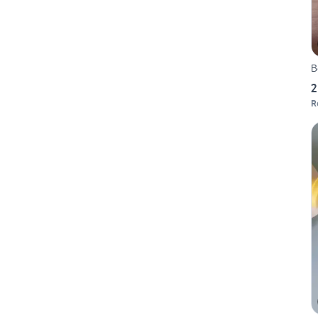
B
2
R