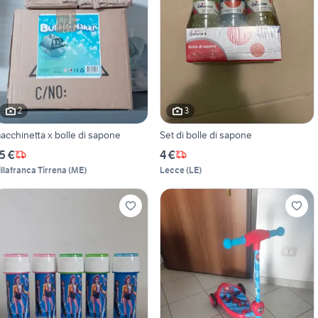
2
3
acchinetta x bolle di sapone
Set di bolle di sapone
5 €
4 €
illafranca Tirrena
(
ME
)
Lecce
(
LE
)