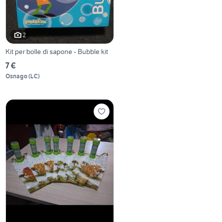
2
Kit per bolle di sapone - Bubble kit
7 €
Osnago
(
LC
)