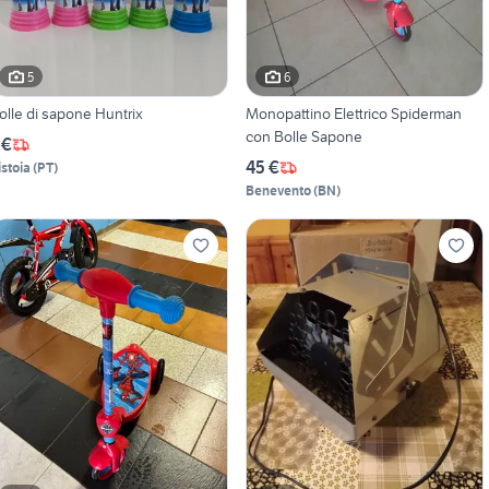
5
6
olle di sapone Huntrix
Monopattino Elettrico Spiderman
con Bolle Sapone
 €
45 €
istoia
(
PT
)
Benevento
(
BN
)