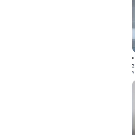
m
2
V