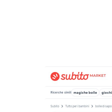
magiche bolle
giochi
Ricerche
simili
Subito
Tutto per i bambini
bolle di sap