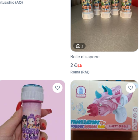
rtucchio
(
AQ
)
3
Bolle di sapone
2 €
Roma
(
RM
)