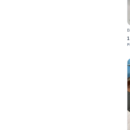
B
1
P