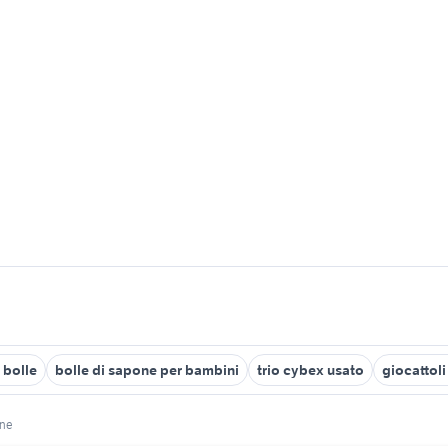
 bolle
bolle di sapone per bambini
trio cybex usato
giocattol
one