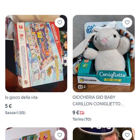
4
Io gioco della vita
GIOCHERIA GIO BABY
CARILLON CONIGLIETTO
5 €
PELUCHE
9 €
Sassari
(
SS
)
Torino
(
TO
)