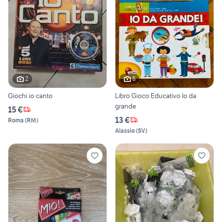
2
6
Giochi io canto
Libro Gioco Educativo Io da
grande
15 €
13 €
Roma
(
RM
)
Alassio
(
SV
)