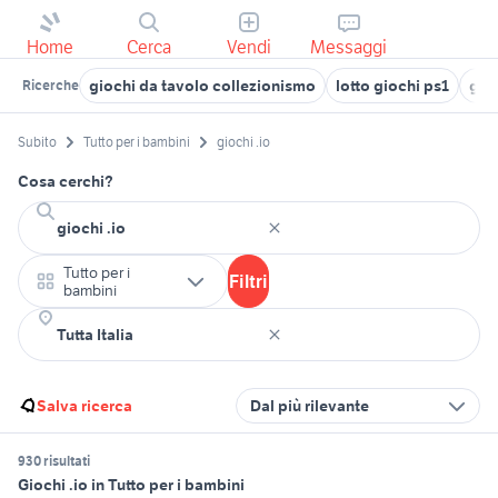
Home
Cerca
Vendi
Messaggi
giochi da tavolo collezionismo
lotto giochi ps1
gio
Ricerche
Subito
Tutto per i bambini
giochi .io
Cosa cerchi?
Tutto per i
Filtri
bambini
Salva ricerca
Dal più rilevante
930 risultati
Giochi .io in Tutto per i bambini