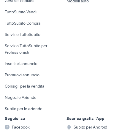
Gestisci cookies
Modelli auto
Case vacanza
TuttoSubito Vendi
Uffici e Locali
TuttoSubito Compra
commerciali
Servizio TuttoSubito
elettronica
per la casa e la
sports e hobby
Servizio TuttoSubito per
persona
Informatica
Animali
Professionisti
Arredamento e
Console e
Accessori per
Casalinghi
Inserisci annuncio
Videogiochi
animali
Elettrodomestici
Promuovi annuncio
Audio/Video
Musica e Film
Giardino e Fai da te
Consigli per la vendita
Fotografia
Libri e Riviste
Abbigliamento e
Negozi e Aziende
Telefonia
Strumenti Musicali
Accessori
Subito per le aziende
Sports
Tutto per i bambini
Seguici su
Scarica gratis l'App
Biciclette
Facebook
Subito per Android