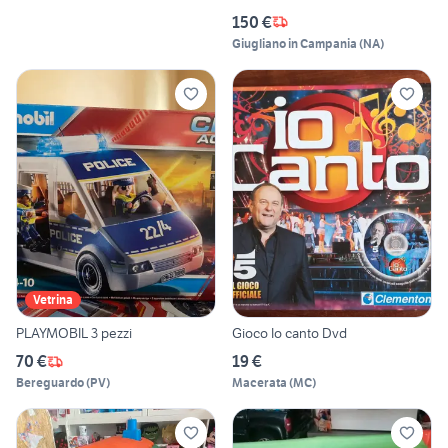
150 €
Giugliano in Campania
(
NA
)
Vetrina
PLAYMOBIL 3 pezzi
Gioco Io canto Dvd
70 €
19 €
Bereguardo
(
PV
)
Macerata
(
MC
)