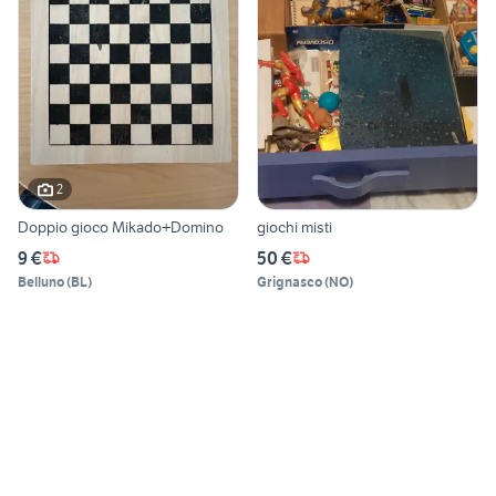
2
Doppio gioco Mikado+Domino
giochi misti
9 €
50 €
Belluno
(
BL
)
Grignasco
(
NO
)