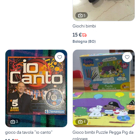
5
Giochi bimbi
15 €
Bologna
(
BO
)
3
4
gioco da tavola “io canto”
Gioco bimbi Puzzle Pegga Pig da
colorare