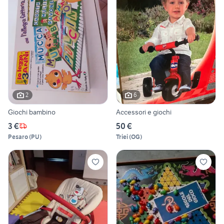
2
6
Giochi bambino
Accessori e giochi
3 €
50 €
Pesaro
(
PU
)
Triei
(
OG
)