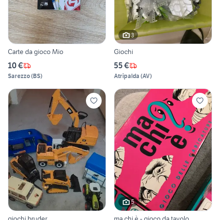
3
Carte da gioco Mio
Giochi
10 €
55 €
Sarezzo
(
BS
)
Atripalda
(
AV
)
5
giochi bruder
ma chi è - gioco da tavolo