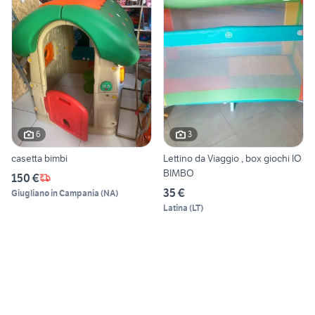
6
3
casetta bimbi
Lettino da Viaggio , box giochi IO
BIMBO
150 €
35 €
Giugliano in Campania
(
NA
)
Latina
(
LT
)