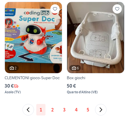
2
6
CLEMENTONI gioco-Super Doc
Box giochi
30 €
50 €
Asolo
(
TV
)
Quarto d'Altino
(
VE
)
1
2
3
4
5