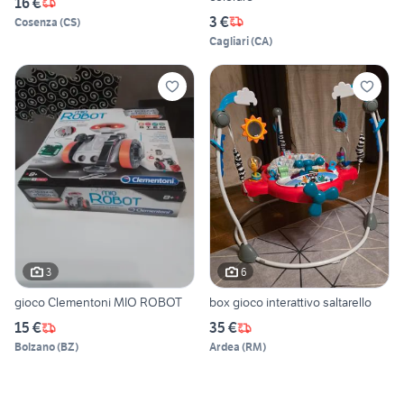
16 €
3 €
Cosenza
(
CS
)
Cagliari
(
CA
)
3
6
gioco Clementoni MIO ROBOT
box gioco interattivo saltarello
15 €
35 €
Bolzano
(
BZ
)
Ardea
(
RM
)