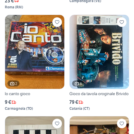
23 €
Camponogara
(
VE
)
Roma
(
RM
)
2
6
Io canto gioco
Gioco da tavola oroginale Brivido
9 €
79 €
Carmagnola
(
TO
)
Catania
(
CT
)