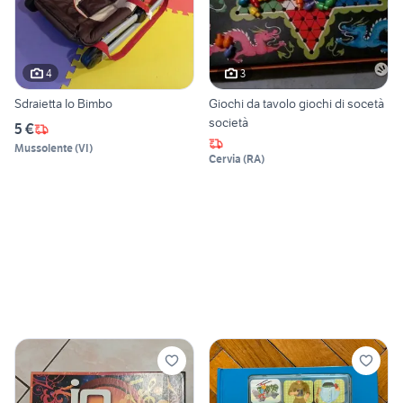
4
3
Sdraietta Io Bimbo
Giochi da tavolo giochi di socetà
società
5 €
Mussolente
(
VI
)
Cervia
(
RA
)