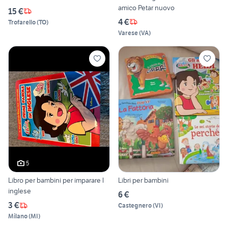
amico Petar nuovo
15 €
4 €
Trofarello
(
TO
)
Varese
(
VA
)
5
Libro per bambini per imparare l
Libri per bambini
inglese
6 €
3 €
Castegnero
(
VI
)
Milano
(
MI
)