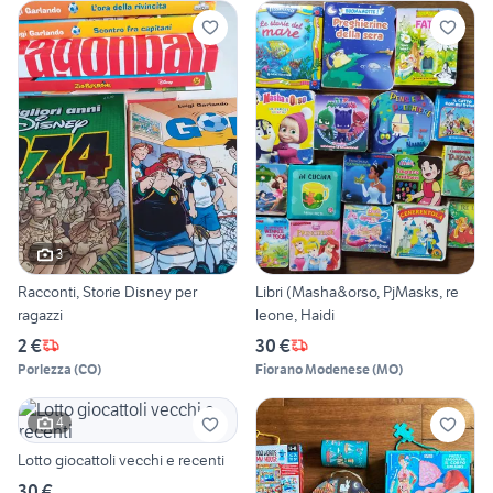
3
Racconti, Storie Disney per
Libri (Masha&orso, PjMasks, re
ragazzi
leone, Haidi
2 €
30 €
Porlezza
(
CO
)
Fiorano Modenese
(
MO
)
4
Lotto giocattoli vecchi e recenti
30 €