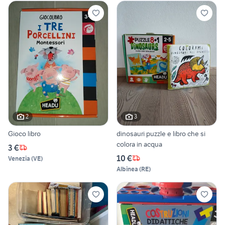
2
3
Gioco libro
dinosauri puzzle e libro che si
colora in acqua
3 €
10 €
Venezia
(
VE
)
Albinea
(
RE
)