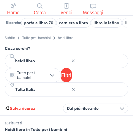
Home
Cerca
Vendi
Messaggi
porta a libro 70
cerniera a libro
libro in latino
libr
Ricerche
Subito
Tutto per i bambini
heidi libro
Cosa cerchi?
Tutto per i
Filtri
bambini
Salva ricerca
Dal più rilevante
18 risultati
Heidi libro in Tutto per i bambini