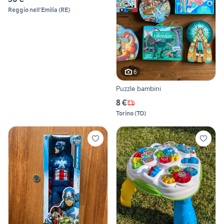
Reggio nell'Emilia
(
RE
)
6
Puzzle bambini
8 €
Torino
(
TO
)