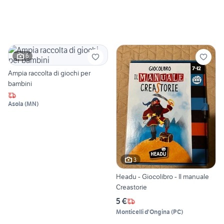
6
Ampia raccolta di giochi per
bambini
Asola
(
MN
)
3
Headu - Giocolibro - Il manuale
Creastorie
5 €
Monticelli d'Ongina
(
PC
)