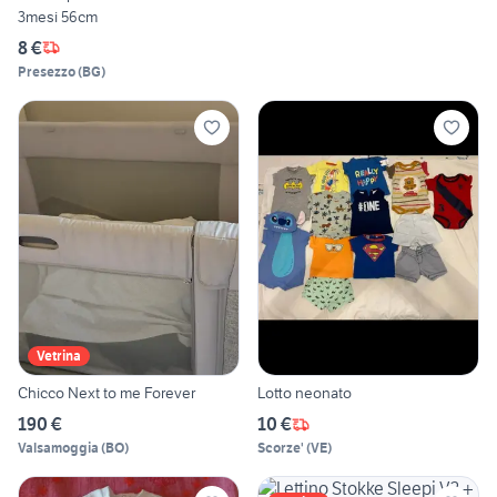
3mesi 56cm
8 €
Presezzo
(
BG
)
Vetrina
Chicco Next to me Forever
Lotto neonato
190 €
10 €
Valsamoggia
(
BO
)
Scorze'
(
VE
)