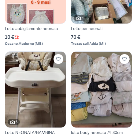
4
Lotto abbigliamento neonata
Lotto per neonati
10 €
70 €
Cesano Maderno
(
MB
)
Trezzo sull'Adda
(
MI
)
6
Lotto NEONATA/BAMBINA
lotto body neonato 74-80cm