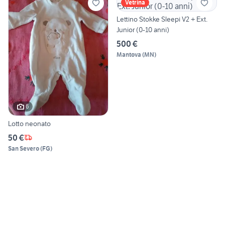
Vetrina
Lettino Stokke Sleepi V2 + Ext.
Junior (0-10 anni)
500 €
Mantova
(
MN
)
6
Lotto neonato
50 €
San Severo
(
FG
)