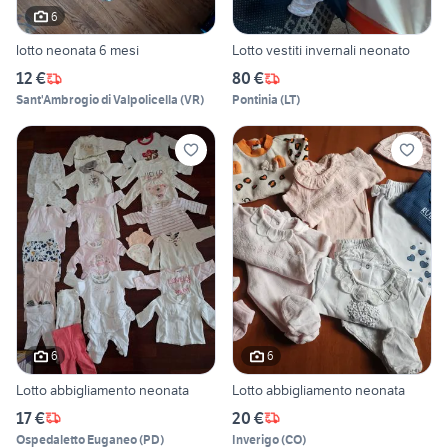
6
lotto neonata 6 mesi
Lotto vestiti invernali neonato
12 €
80 €
Sant'Ambrogio di Valpolicella
(
VR
)
Pontinia
(
LT
)
6
6
Lotto abbigliamento neonata
Lotto abbigliamento neonata
17 €
20 €
Ospedaletto Euganeo
(
PD
)
Inverigo
(
CO
)