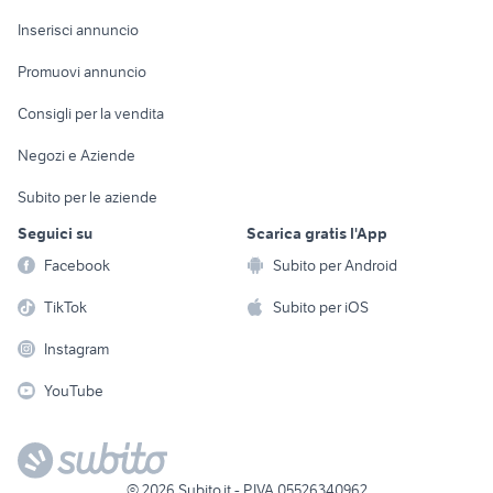
Arredamento e
Console e
Accessori per
Casalinghi
Inserisci annuncio
Videogiochi
animali
Elettrodomestici
Promuovi annuncio
Audio/Video
Musica e Film
Giardino e Fai da te
Consigli per la vendita
Fotografia
Libri e Riviste
Abbigliamento e
Negozi e Aziende
Telefonia
Strumenti Musicali
Accessori
Subito per le aziende
Sports
Tutto per i bambini
Seguici su
Scarica gratis l'App
Biciclette
Facebook
Subito per Android
Collezionismo
TikTok
Subito per iOS
Instagram
YouTube
©
2026
Subito.it - P.IVA 05526340962