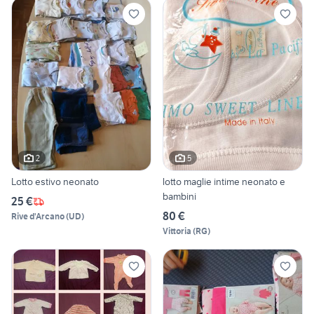
2
5
Lotto estivo neonato
lotto maglie intime neonato e
bambini
25 €
80 €
Rive d'Arcano
(
UD
)
Vittoria
(
RG
)