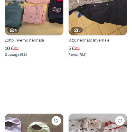
6
3
Lotto inverno neonata
lotto neonato invernale
10 €
5 €
Gussago
(
BS
)
Roma
(
RM
)