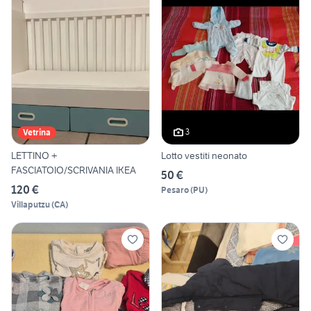
3
Vetrina
LETTINO +
Lotto vestiti neonato
FASCIATOIO/SCRIVANIA IKEA
50 €
120 €
Pesaro
(
PU
)
Villaputzu
(
CA
)