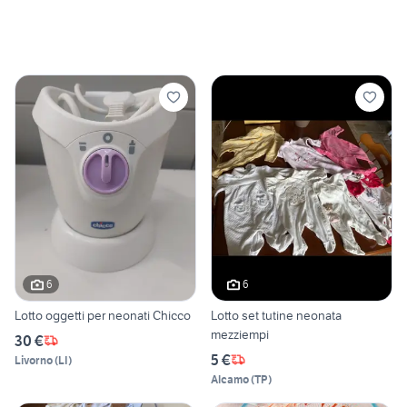
6
6
Lotto oggetti per neonati Chicco
Lotto set tutine neonata
mezziempi
30 €
5 €
Livorno
(
LI
)
Alcamo
(
TP
)