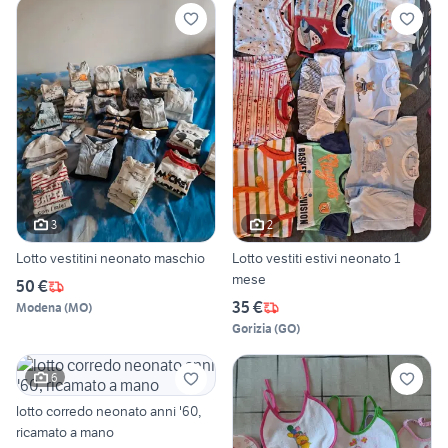
3
2
Lotto vestitini neonato maschio
Lotto vestiti estivi neonato 1
mese
50 €
35 €
Modena
(
MO
)
Gorizia
(
GO
)
6
lotto corredo neonato anni '60,
ricamato a mano