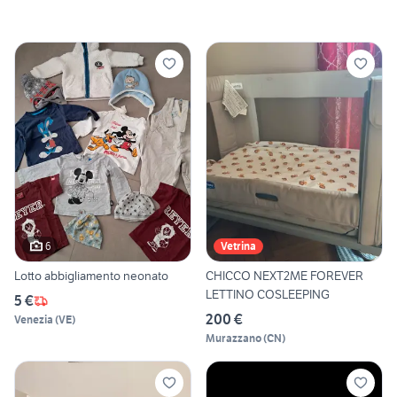
6
Vetrina
Lotto abbigliamento neonato
CHICCO NEXT2ME FOREVER
LETTINO COSLEEPING
5 €
200 €
Venezia
(
VE
)
Murazzano
(
CN
)