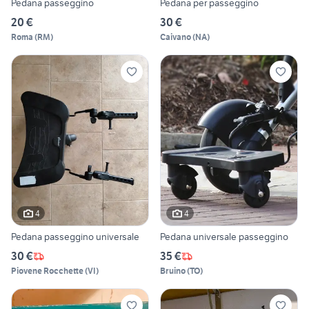
Pedana passeggino
Pedana per passeggino
20 €
30 €
Roma
(
RM
)
Caivano
(
NA
)
4
4
Pedana passeggino universale
Pedana universale passeggino
30 €
35 €
Piovene Rocchette
(
VI
)
Bruino
(
TO
)