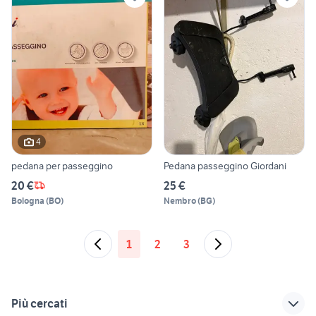
4
pedana per passeggino
Pedana passeggino Giordani
20 €
25 €
Bologna
(
BO
)
Nembro
(
BG
)
1
2
3
Più cercati