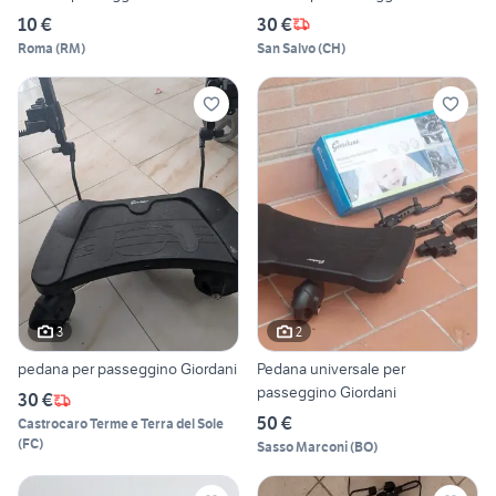
10 €
30 €
Roma
(
RM
)
San Salvo
(
CH
)
3
2
pedana per passeggino Giordani
Pedana universale per
passeggino Giordani
30 €
50 €
Castrocaro Terme e Terra del Sole
(
FC
)
Sasso Marconi
(
BO
)