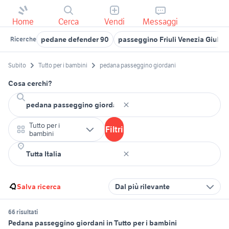
Home
Cerca
Vendi
Messaggi
pedane defender 90
passeggino Friuli Venezia Giulia
Ricerche
Subito
Tutto per i bambini
pedana passeggino giordani
Cosa cerchi?
Tutto per i
Filtri
bambini
Salva ricerca
Dal più rilevante
66 risultati
Pedana passeggino giordani in Tutto per i bambini