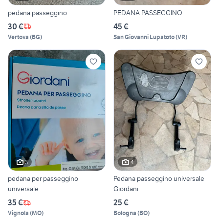
pedana passeggino
PEDANA PASSEGGINO
30 €
45 €
Vertova
(
BG
)
San Giovanni Lupatoto
(
VR
)
3
4
pedana per passeggino
Pedana passeggino universale
universale
Giordani
35 €
25 €
Vignola
(
MO
)
Bologna
(
BO
)