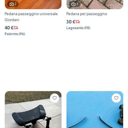
2
3
Pedana passeggino universale
Pedana per passeggino
Giordani
30 €
40 €
Lagosanto
(
FE
)
Palermo
(
PA
)