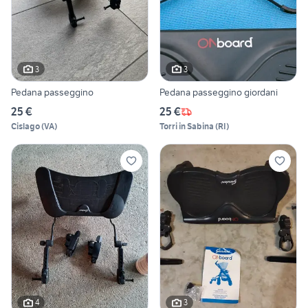
3
3
Pedana passeggino
Pedana passeggino giordani
25 €
25 €
Cislago
(
VA
)
Torri in Sabina
(
RI
)
4
3