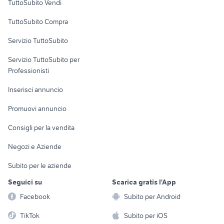
TuttoSubito Vendi
Uffici e Locali
TuttoSubito Compra
commerciali
Servizio TuttoSubito
elettronica
per la casa e la
sports e hobby
Servizio TuttoSubito per
persona
Informatica
Animali
Professionisti
Arredamento e
Console e
Accessori per
Casalinghi
Inserisci annuncio
Videogiochi
animali
Elettrodomestici
Promuovi annuncio
Audio/Video
Musica e Film
Giardino e Fai da te
Consigli per la vendita
Fotografia
Libri e Riviste
Abbigliamento e
Negozi e Aziende
Telefonia
Strumenti Musicali
Accessori
Subito per le aziende
Sports
Tutto per i bambini
Seguici su
Scarica gratis l'App
Biciclette
Facebook
Subito per Android
Collezionismo
TikTok
Subito per iOS