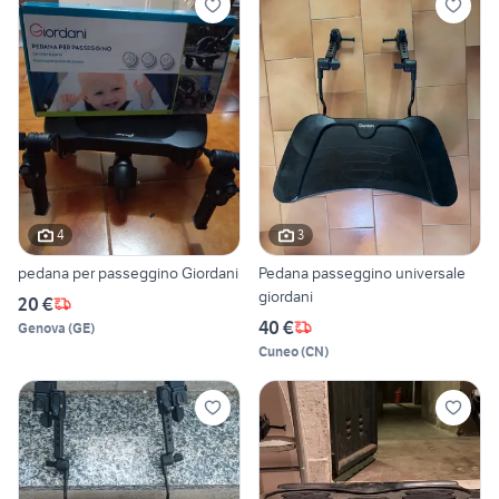
4
3
pedana per passeggino Giordani
Pedana passeggino universale
giordani
20 €
40 €
Genova
(
GE
)
Cuneo
(
CN
)