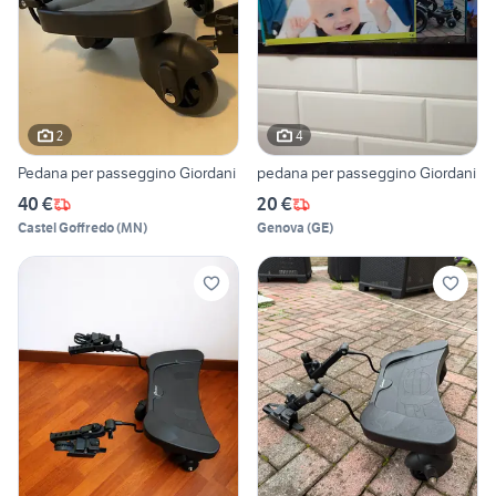
2
4
Pedana per passeggino Giordani
pedana per passeggino Giordani
40 €
20 €
Castel Goffredo
(
MN
)
Genova
(
GE
)