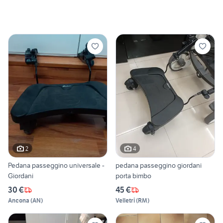
2
4
Pedana passeggino universale -
pedana passeggino giordani
Giordani
porta bimbo
30 €
45 €
Ancona
(
AN
)
Velletri
(
RM
)