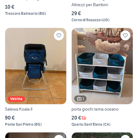
Attrezzi per Bambini
10 €
29 €
Trescore Balneario
(
BG
)
Corno di Rosazzo
(
UD
)
3
Vetrina
Salewa Koala II
porta giochi tema oceano
90 €
20 €
Ponte San Pietro
(
BG
)
Quartu Sant'Elena
(
CA
)