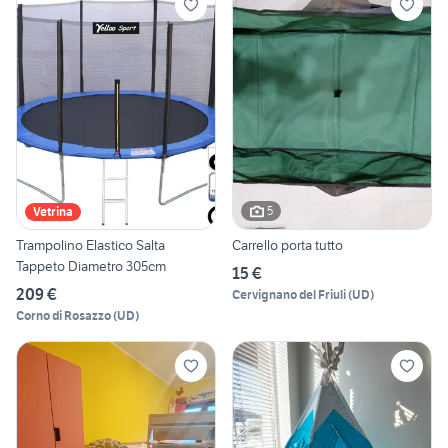
5
Vetrina
Trampolino Elastico Salta
Carrello porta tutto
Tappeto Diametro 305cm
15 €
209 €
Cervignano del Friuli
(
UD
)
Corno di Rosazzo
(
UD
)