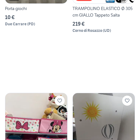
Porta giochi
TRAMPOLINO ELASTICO Ø 305
cm GIALLO Tappeto Salta
10 €
219 €
Due Carrare
(
PD
)
Corno di Rosazzo
(
UD
)