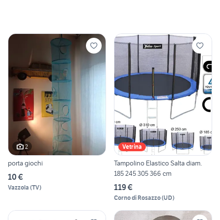
2
Vetrina
porta giochi
Tampolino Elastico Salta diam.
185 245 305 366 cm
10 €
119 €
Vazzola
(
TV
)
Corno di Rosazzo
(
UD
)