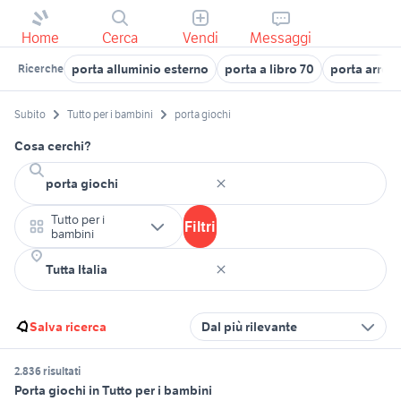
Home
Cerca
Vendi
Messaggi
porta alluminio esterno
porta a libro 70
porta arred
Ricerche
Subito
Tutto per i bambini
porta giochi
Cosa cerchi?
Tutto per i
Filtri
bambini
Salva ricerca
Dal più rilevante
2.836 risultati
Porta giochi in Tutto per i bambini