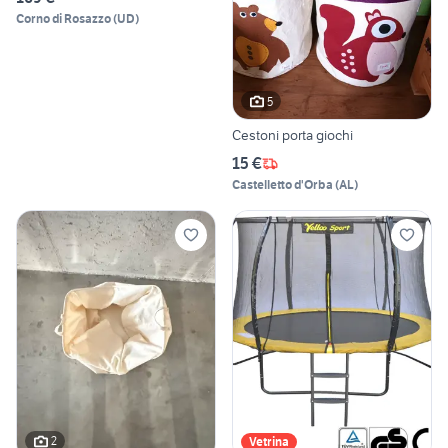
Corno di Rosazzo
(
UD
)
5
Cestoni porta giochi
15 €
Castelletto d'Orba
(
AL
)
2
Vetrina