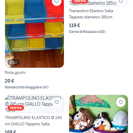
Vetrina
Trampolino Elastico Salta
Tappeto diametro 185cm
119 €
Corno di Rosazzo
(
UD
)
2
Porta giochi
20 €
Montecchio Maggiore
(
VI
)
Vetrina
TRAMPOLINO ELASTICO Ø 245
cm GIALLO Tappeto Salta
169 €