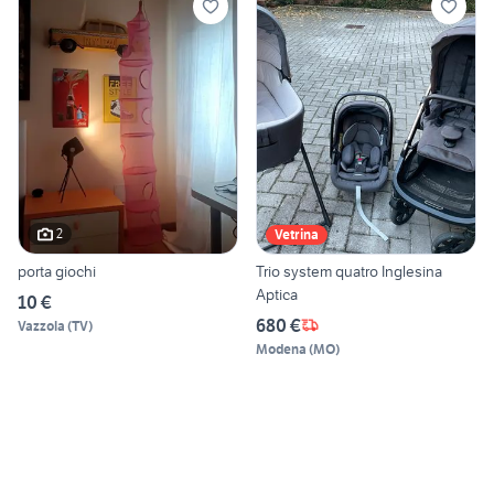
2
Vetrina
porta giochi
Trio system quatro Inglesina
Aptica
10 €
680 €
Vazzola
(
TV
)
Modena
(
MO
)