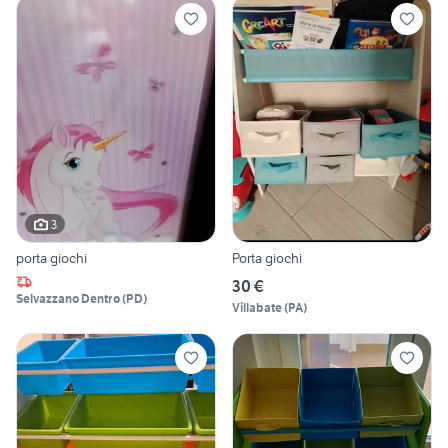
3
porta giochi
Porta giochi
30 €
Selvazzano Dentro
(
PD
)
Villabate
(
PA
)