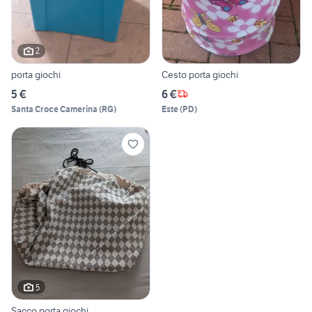
2
porta giochi
Cesto porta giochi
5 €
6 €
Santa Croce Camerina
(
RG
)
Este
(
PD
)
5
Sacco porta giochi